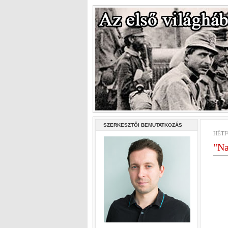
SZERKESZTŐI BEMUTATKOZÁS
HÉTFŐ
"Na