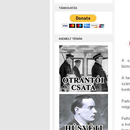
TÁMOGATÁS
KIEMELT TÉMÁK
A sz
bizto
A he
szár
konf
Park
mögö
Felh
a ko