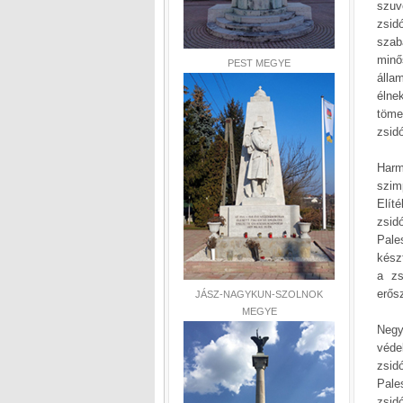
szuv
zsid
szab
minő
PEST MEGYE
álla
élne
töme
zsid
Harm
szim
Elít
zsid
Pale
kész
a zs
erősz
JÁSZ-NAGYKUN-SZOLNOK
MEGYE
Negy
védel
zsid
Pale
zsid