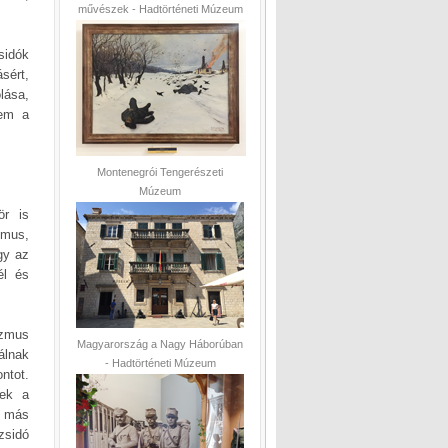
művészek - Hadtörténeti Múzeum
sidók
sért,
lása,
zem a
Montenegrói Tengerészeti
Múzeum
ör is
zmus,
gy az
él és
izmus
Magyarország a Nagy Háborúban
álnak
- Hadtörténeti Múzeum
ontot.
tek a
, más
zsidó