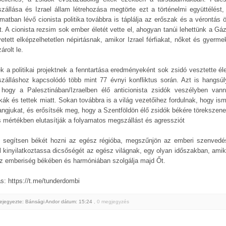
zállása és Izrael állam létrehozása megtörte ezt a történelmi együttélést,
amatban lévő cionista politika továbbra is táplálja az erőszak és a vérontás ö
it. A cionista rezsim sok ember életét vette el, ahogyan tanúi lehettünk a Gá
vetett elképzelhetetlen népirtásnak, amikor Izrael férfiakat, nőket és gyerme
rolt le.
k a politikai projektnek a fenntartása eredményeként sok zsidó vesztette éle
zálláshoz kapcsolódó több mint 77 évnyi konfliktus során. Azt is hangsúl
, hogy a Palesztinában/Izraelben élő anticionista zsidók veszélyben van
ikák és tettek miatt. Sokan továbbra is a világ vezetőihez fordulnak, hogy is
hangjukat, és erősítsék meg, hogy a Szentföldön élő zsidók békére törekszene
es mértékben elutasítják a folyamatos megszállást és agressziót
n segítsen békét hozni az egész régióba, megszűnjön az emberi szenvedé
l kinyilatkoztassa dicsőségét az egész világnak, egy olyan időszakban, amik
z emberiség békében és harmóniában szolgálja majd Őt.
ás: https://t.me/tunderdombi
ejegyezte: Bánsági Andor
dátum:
15:24
, 0 megjegyzés