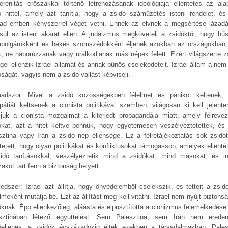
erenitás erőszakkal történő létrehozásának ideológiája ellentétes az ala
ó hittel, amely azt tanítja, hogy a zsidó száműzetés isteni rendelet, é
ad emberi kényszerrel véget vetni. Ennek az elvnek a megsértése lázad
sül az isteni akarat ellen. A judaizmus megköveteli a zsidóktól, hogy hű
mpolgárokként és békés szomszédokként éljenek azokban az országokban,
k, ne háborúzzanak vagy uralkodjanak más népek felett. Ezért világszerte z
gei ellenzik Izrael államát és annak bűnös cselekedeteit. Izrael állam a nem 
óságát, vagyis nem a zsidó vallást képviseli.
adszor: Mivel a zsidó közösségekben félelmet és pánikot keltenek,
pátiát keltsenek a cionista politikával szemben, világosan ki kell jelente
éljük a cionista mozgalmat a kiterjedt propagandája miatt, amely félrevez
ókat, azt a hitet keltve bennük, hogy egyetemesen veszélyeztetettek, és
sztina vagy Irán a zsidó nép ellensége. Ez a félretájékoztatás sok zsidót
tetett, hogy olyan politikákat és konfliktusokat támogasson, amelyek ellenté
idó tanításokkal, veszélyeztetik mind a zsidókat, mind másokat, és i
akot tart fenn a biztonság helyett
edszer: Izrael azt állítja, hogy önvédelemből cselekszik, és tetteit a zsid
meként mutatja be. Ezt az állítást meg kell vitatni. Izrael nem nyújt biztons
óknak. Épp ellenkezőleg, aláásta és elpusztította a cionizmus felemelkedése e
sztinában létező együttélést. Sem Palesztina, sem Irán nem erede
óellenes; a zsidók évszázadokig éltek ezekben a társadalmakban. Pales