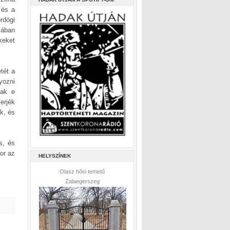
 és a
rdögi
zában
keket
tét a
yozni
nak e
merjék
k, és
s, és
or az
HELYSZÍNEK
Olasz hősi temető
Zalaegerszeg