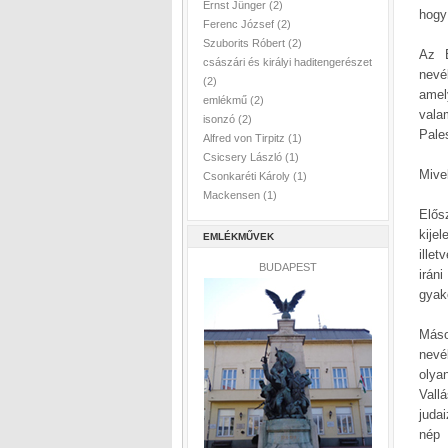
Ernst Jünger
(2)
hogy 
Ferenc József
(2)
Szuborits Róbert
(2)
Az E
császári és királyi haditengerészet
nevé
(2)
amel
emlékmű
(2)
vala
isonzó
(2)
Pale
Alfred von Tirpitz
(1)
Csicsery László
(1)
Mive
Csonkaréti Károly
(1)
Mackensen
(1)
Elős
kije
EMLÉKMŰVEK
ille
BUDAPEST
irán
gyako
Máso
nevé
olyan
Vall
juda
nép 