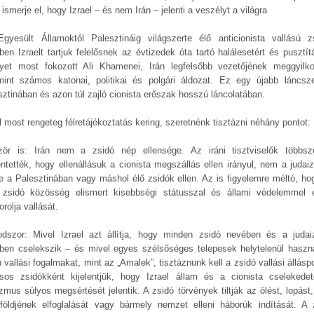
ismerje el, hogy Izrael – és nem Irán – jelenti a veszélyt a világra
gyesült Államoktól Palesztináig világszerte élő anticionista vallású z
ben Izraelt tartjuk felelősnek az évtizedek óta tartó halálesetért és pusztítá
yet most fokozott Ali Khamenei, Irán legfelsőbb vezetőjének meggyilko
mint számos katonai, politikai és polgári áldozat. Ez egy újabb láncs
sztinában és azon túl zajló cionista erőszak hosszú láncolatában.
l most rengeteg félretájékoztatás kering, szeretnénk tisztázni néhány pontot:
zör is: Irán nem a zsidó nép ellensége. Az iráni tisztviselők többsz
lentették, hogy ellenállásuk a cionista megszállás ellen irányul, nem a judai
tve a Palesztinában vagy máshol élő zsidók ellen. Az is figyelemre méltó, ho
i zsidó közösség elismert kisebbségi státusszal és állami védelemmel 
rolja vallását.
dszor: Mivel Izrael azt állítja, hogy minden zsidó nevében és a juda
ben cselekszik – és mivel egyes szélsőséges telepesek helytelenül haszn
 vallási fogalmakat, mint az „Amalek”, tisztáznunk kell a zsidó vallási állásp
ásos zsidókként kijelentjük, hogy Izrael állam és a cionista cselekede
izmus súlyos megsértését jelentik. A zsidó törvények tiltják az ölést, lopást
földjének elfoglalását vagy bármely nemzet elleni háborúk indítását. A 