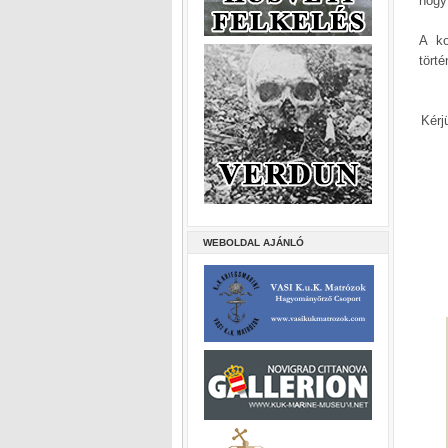
hogy
A ko
tört
Kérj
WEBOLDAL AJÁNLÓ