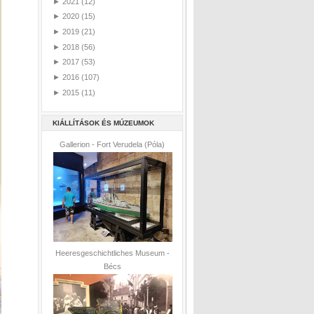
►
2021
(12)
►
2020
(15)
►
2019
(21)
►
2018
(56)
►
2017
(53)
►
2016
(107)
►
2015
(11)
KIÁLLÍTÁSOK ÉS MÚZEUMOK
Gallerion - Fort Verudela (Póla)
Heeresgeschichtliches Museum -
Bécs