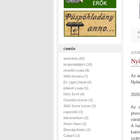
B
C
CIMKÉK
SZERD
anekdota
(69)
Nyi
tengeralattjáró
(18)
otrantói csata
(8)
Az an
SMS Novara
(7)
Nyila
Dr. Ligeti Dávid
(6)
jütlandi csata
(5)
Déry Ernő
(4)
2026
Otrantói-szoros
(3)
SMS Szent István
(3)
Az a
caporettó
(3)
prov
dokumentum
(3)
várat
Anton Haus
(2)
A há
Bánsági Andor
(2)
kato
Cattaró
(2)
szám