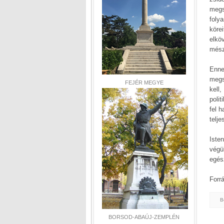
megs
foly
köre
elkö
mészá
Enne
megs
FEJÉR MEGYE
kell
polit
fel 
telj
Iste
végü
egés
Forr
B
BORSOD-ABAÚJ-ZEMPLÉN