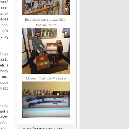
pvető
s nem
ásnak
séges
Borzalmak tiport országútján -
 ahol
Postamúzeum
sidók
világ
 hogy
nünk:
eti a
 hogy
 arra
Muzeum Twierdzy Przemysl
tesek
nkább
ó nép
ágot a
lőtti
ndően
ztina
HADAK ÚTJÁN A SPOTIFY-ON!