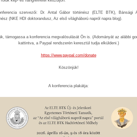
 róluk kép- és hangfelvétel készüljön.
nferencia szervezői: Dr. Antal Gábor történész (ELTE BTK), Bánsági 
énész (NKE HDI doktorandusz, Az első világháború napról napra blog).
ük, támogassa a konferencia megvalósulását Ön is. (Adományát az alábbi g
kattintva, a Paypal rendszerén keresztül tudja elküldeni.)
https://www.paypal.com/donate
Köszönjük!
A konferencia plakátja: