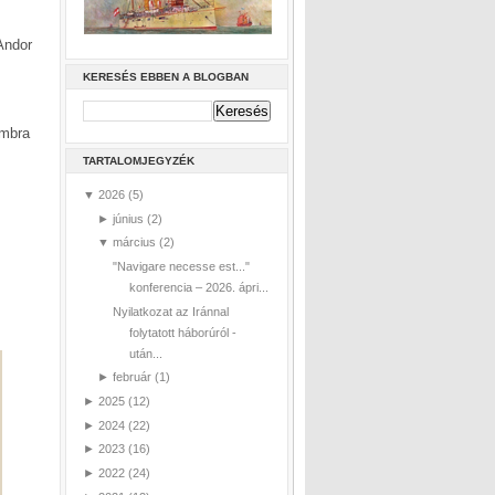
Andor
KERESÉS EBBEN A BLOGBAN
ombra
TARTALOMJEGYZÉK
▼
2026
(5)
►
június
(2)
▼
március
(2)
"Navigare necesse est..."
konferencia – 2026. ápri...
Nyilatkozat az Iránnal
folytatott háborúról -
után...
►
február
(1)
►
2025
(12)
►
2024
(22)
►
2023
(16)
►
2022
(24)