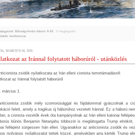
ejegyezte: Bánsági Andor
dátum:
8:45
, 0 megjegyzés
ímkék:
konferencia
A, MÁRCIUS 04, 2026
latkozat az Iránnal folytatott háborúról - utánközlés
ticionista zsidók nyilatkozata az Irán elleni cionista terrortámadásról:
tkozat az Iránnal folytatott háborúról
. március 1.
nticionista zsidók mély szomorúsággal és fájdalommal gyászolnak a cio
okáció felett, amely a tragikus új háborúhoz vezetett Iránnal. Ez a háború nem
lan; a cionista vezetők évek óta kampányolnak az Irán elleni katonai fellépésé
borús bűnös Benjamin Netanjahu többször is meglátogatta Trump elnököt,
nai fellépést sürgessen Irán ellen. Ugyanakkor az anticionista zsidók és vez
os nyilvános nyilatkozatot tettek közzé, amelyekben arra kérték Trump eln