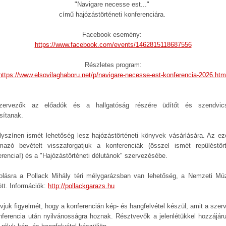
"Navigare necesse est..."
című hajózástörténeti konferenciára.
Facebook esemény:
https://www.facebook.com/events/1462815118687556
Részletes program:
https://www.elsovilaghaboru.net/p/navigare-necesse-est-konferencia-2026.htm
ervezők az előadók és a hallgatóság részére üdítőt és szendvic
sítanak.
lyszínen ismét lehetőség lesz hajózástörténeti könyvek vásárlására. Az ez
mazó bevételt visszaforgatjuk a konferenciák (ősszel ismét repüléstört
erencia!) és a "Hajózástörténeti délutánok" szervezésébe.
olásra a Pollack Mihály téri mélygarázsban van lehetőség, a Nemzeti M
tt. Információk:
http://pollackgarazs.hu
ívjuk figyelmét, hogy a konferencián kép- és hangfelvétel készül, amit a szer
nferencia után nyilvánosságra hoznak. Résztvevők a jelenlétükkel hozzájáru