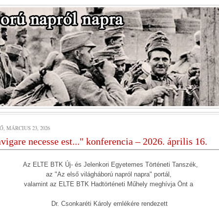
, MÁRCIUS 23, 2026
vigare necesse est..." konferencia – 2026. április 16.
Az ELTE BTK Új- és Jelenkori Egyetemes Történeti Tanszék,
az "Az első világháború napról napra" portál,
valamint az ELTE BTK Hadtörténeti Műhely meghívja Önt a
Dr. Csonkaréti Károly emlékére rendezett