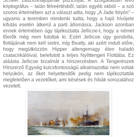
Scheer zászlóshajójának pozícióját. A szolgálatban lévő
kriptográfus – talán félreértésből, talán egyéb okból – a szó
szoros értelmében azt a választ adta, hogy „A Jade folyón” –
ugyanis a teremben mindenki tudta, hogy a hajó hívójele
kifutás esetén átkerül a parti állomásra. Jackson azonban
ennek értelmében úgy tájékoztatta Jellicoe-t, hogy a német
főerők még nem futottak ki. Ezért Jellicoe úgy gondolta,
flottájának nem kell sietni, míg Beatty, aki azért indult előre,
hogy megütközzön Hipper altengernagy élen haladó
csatacirkálóival, belefutott a teljes Nyílttengeri Flottába. Ez
aláásta Jellicoe bizalmát a hírszerzésben. A Tengerészeti
Hírszerző Egység kulcsfontosságú alkalmazottai nem voltak
helyükön, az őket helyettesítők pedig nem tájékoztatták
megfelelően a vezetőket, ami késések és hibák sorozatához
vezetett.