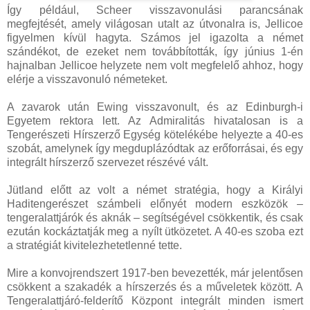
Így például, Scheer visszavonulási parancsának
megfejtését, amely világosan utalt az útvonalra is, Jellicoe
figyelmen kívül hagyta. Számos jel igazolta a német
szándékot, de ezeket nem továbbították, így június 1-én
hajnalban Jellicoe helyzete nem volt megfelelő ahhoz, hogy
elérje a visszavonuló németeket.
A zavarok után Ewing visszavonult, és az Edinburgh-i
Egyetem rektora lett. Az Admiralitás hivatalosan is a
Tengerészeti Hírszerző Egység kötelékébe helyezte a 40-es
szobát, amelynek így megduplázódtak az erőforrásai, és egy
integrált hírszerző szervezet részévé vált.
Jütland előtt az volt a német stratégia, hogy a Királyi
Haditengerészet számbeli előnyét modern eszközök –
tengeralattjárók és aknák – segítségével csökkentik, és csak
ezután kockáztatják meg a nyílt ütközetet. A 40-es szoba ezt
a stratégiát kivitelezhetetlenné tette.
Mire a konvojrendszert 1917-ben bevezették, már jelentősen
csökkent a szakadék a hírszerzés és a műveletek között. A
Tengeralattjáró-felderítő Központ integrált minden ismert