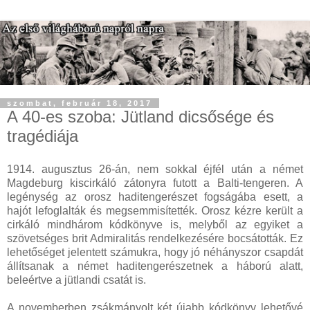
szombat, február 18, 2017
A 40-es szoba: Jütland dicsősége és
tragédiája
1914. augusztus 26-án, nem sokkal éjfél után a német
Magdeburg kiscirkáló zátonyra futott a Balti-tengeren. A
legénység az orosz haditengerészet fogságába esett, a
hajót lefoglalták és megsemmisítették. Orosz kézre került a
cirkáló mindhárom kódkönyve is, melyből az egyiket a
szövetséges brit Admiralitás rendelkezésére bocsátották. Ez
lehetőséget jelentett számukra, hogy jó néhányszor csapdát
állítsanak a német haditengerészetnek a háború alatt,
beleértve a jütlandi csatát is.
A novemberben zsákmányolt két újabb kódkönyv lehetővé