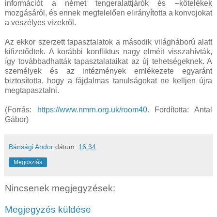
információt a német tengeralattjárók és –kötelékek
mozgásáról, és ennek megfelelően elirányította a konvojokat
a veszélyes vizekről.
Az ekkor szerzett tapasztalatok a második világháború alatt
kifizetődtek. A korábbi konfliktus nagy elméit visszahívták,
így továbbadhatták tapasztalataikat az új tehetségeknek. A
személyek és az intézmények emlékezete egyaránt
biztosította, hogy a fájdalmas tanulságokat ne kelljen újra
megtapasztalni.
(Forrás:
https://www.nmrn.org.uk/room40
. Fordította: Antal
Gábor)
Bánsági Andor
dátum:
16:34
Megosztás
Nincsenek megjegyzések:
Megjegyzés küldése