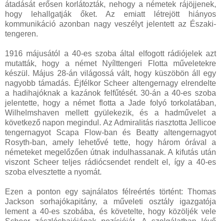
átadását erősen korlátozták, nehogy a németek rájöjjenek,
hogy lehallgatják őket. Az emiatt létrejött hiányos
kommunikáció azonban nagy veszélyt jelentett az Északi-
tengeren.
1916 májusától a 40-es szoba által elfogott rádiójelek azt
mutatták, hogy a német Nyílttengeri Flotta műveletekre
készül. Május 28-án világossá vált, hogy küszöbön áll egy
nagyobb támadás. Éjfélkor Scheer altengernagy elrendelte
a hadihajóknak a kazánok felfűtését. 30-án a 40-es szoba
jelentette, hogy a német flotta a Jade folyó torkolatában,
Wilhelmshaven mellett gyülekezik, és a hadművelet a
következő napon megindul. Az Admiralitás riasztotta Jellicoe
tengernagyot Scapa Flow-ban és Beatty altengernagyot
Rosyth-ban, amely lehetővé tette, hogy három órával a
németeket megelőzően útnak indulhassanak. A kifutás után
viszont Scheer teljes rádiócsendet rendelt el, így a 40-es
szoba elvesztette a nyomát.
Ezen a ponton egy sajnálatos félreértés történt: Thomas
Jackson sorhajókapitány, a műveleti osztály igazgatója
lement a 40-es szobába, és követelte, hogy közöljék vele