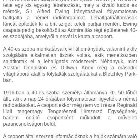
tette egy kis egység létrehozását, mely a kiváló tudós és
mérnök, Sir Alfred Ewing irányításával folyamatosan
hallgatta a német rádióforgalmat. Lehallgatóállomások
láncát építették ki a brit sziget keleti partjai mentén, Ewing
csapata pedig beköltözött az Admiralitás régi épületének 40-
es szobájába, amelyről a nevét is kapta a csoport.
A 40-es szoba munkatársai civil állományúak, valamint aktív
szolgálatra alkalmatlan tisztek voltak, akik menetközben
sajátították el a lehallgatás módszereit. Néhányuk, mint
Alastair Denniston és Dillwyn Knox még a második
világháború alatt is folytatták szolgálatukat a Bletchley Park-
ban.
1916-ban a 40-es szoba személyi állománya kb. 50 főből
állt, akik a nap 24 órájában folyamatosan figyelték a német
rádióadásokat. A csoport ekkor még nem volt része Reginald
Hall tengernagy Tengerészeti Hírszerző Egységének,
hanem önálló csoportként működött a műveleti
parancsnokságon belül.
A csoport által szerzett információknak a hajók számára való