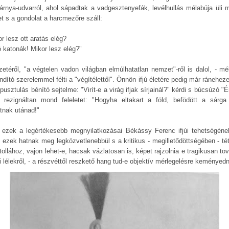
árnya-udvarról, ahol sápadtak a vadgesztenyefák, levélhullás mélabúja üli 
et s a gondolat a harcmezőre száll:
r lesz ott aratás elég?
ó katonák! Mikor lesz elég?"
etéről, "a végtelen vadon világban elmúlhatatlan nemzet"-ről is dalol, - mé
dító szerelemmel félti a "végítélettől". Önnön ifjú életére pedig már ránehez
pusztulás bénító sejtelme: "Virít-e a virág ifjak sírjainál?" kérdi s búcsúzó "
 rezignáltan mond feleletet: "Hogyha eltakart a föld, befödött a sárga 
atnak utánad!"
ezek a legértékesebb megnyilatkozásai Békássy Ferenc ifjúi tehetségéne
 ezek hatnak meg legközvetlenebbül s a kritikus - megilletődöttségében - té
tollához, vajon lehet-e, hacsak vázlatosan is, képet rajzolnia e tragikusan to
i lélekről, - a részvéttől reszkető hang tud-e objektív mérlegelésre keményedn