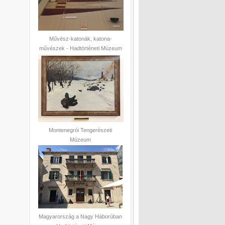
Művész-katonák, katona-
művészek - Hadtörténeti Múzeum
Montenegrói Tengerészeti
Múzeum
Magyarország a Nagy Háborúban