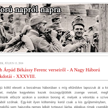
K, JÚLIUS 13, 2018
h Árpád Békássy Ferenc verseiről - A Nagy Háború
kdotái - XXXVIII.
fjú költő elesett a borzalmas háborúban s míg eltűnődve lapozzuk át a ki
tet, melybe kegyeletes kezek összegyűjtötték zsenge verseit, megh
elmünk először azokon a sorokon borong el, melyek a vérontás e szíve
aiból szólnak. Egy-két ilyen költemény kerül csak a kis gyűjteményben,
mekifjú sem hajszolta nemes lelkét tyrteuszi lázba, elégikus rímek csendül