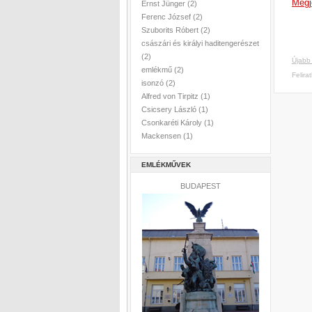
Megj
Ernst Jünger
(2)
Ferenc József
(2)
Szuborits Róbert
(2)
császári és királyi haditengerészet
(2)
Újabb
emlékmű
(2)
Felira
isonzó
(2)
Alfred von Tirpitz
(1)
Csicsery László
(1)
Csonkaréti Károly
(1)
Mackensen
(1)
EMLÉKMŰVEK
BUDAPEST