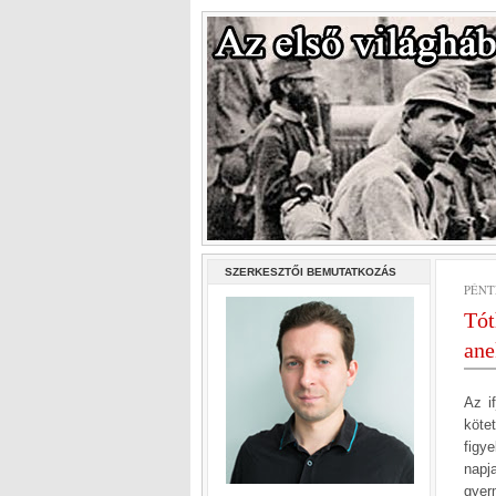
SZERKESZTŐI BEMUTATKOZÁS
PÉNTE
Tót
ane
Az i
köte
figy
napj
gyer