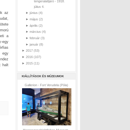
tengeralattjáró - 1918.
július 4.
ük az
►
június
(4)
udat,
►
május
(2)
ötete
►
április
(2)
zomorú
►
március
(4)
eti a
►
február
(3)
y-egy
►
január
(8)
rfias
►
2017
(53)
n egy
►
2016
(107)
indez
►
2015
(11)
 halt
KIÁLLÍTÁSOK ÉS MÚZEUMOK
Gallerion - Fort Verudela (Póla)
Heeresgeschichtliches Museum -