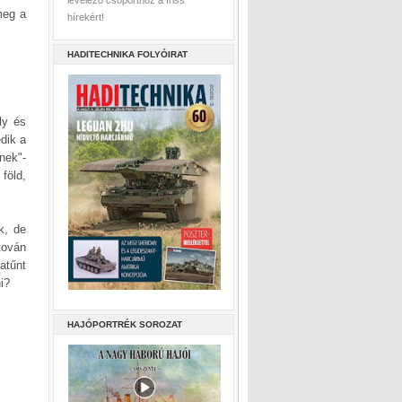
levelező csoporthoz a friss
meg a
hírekért!
HADITECHNIKA FOLYÓIRAT
ly és
edik a
Ének"-
föld,
k, de
tován
vatűnt
i?
HAJÓPORTRÉK SOROZAT