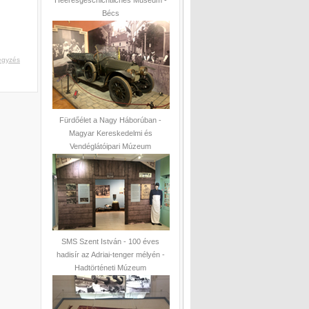
Bécs
egyzés
Fürdőélet a Nagy Háborúban -
Magyar Kereskedelmi és
Vendéglátóipari Múzeum
SMS Szent István - 100 éves
hadisír az Adriai-tenger mélyén -
Hadtörténeti Múzeum