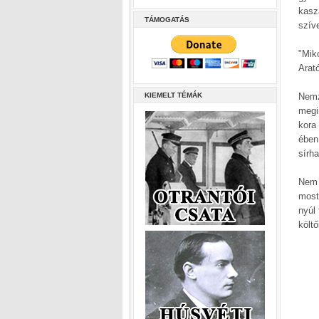
kasz
TÁMOGATÁS
szív
"Miko
Arat
KIEMELT TÉMÁK
Nemz
megin
kora 
ében
sírh
Nem 
most
nyúl 
költő