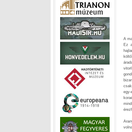
A ma
Ez a
hajl
költ
árad
vito
gond
biza
csak
egy-
kora
mind
érez
Arany
voln