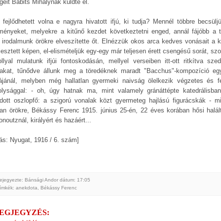
géit Babits Mihálynak küldte el.
 fejlődhetett volna e nagyra hivatott ifjú, ki tudja? Mennél többre becsülj
ményeket, melyekre a kitűnő kezdet következtetni enged, annál fájóbb a t
 irodalmunk örökre elveszítette őt. Elnézzük okos arca kedves vonásait a k
llesztett képen, el-elismételjük egy-egy már teljesen érett csengésű sorát, s
llyal mulatunk ifjúi fontoskodásán, mellyel verseiben itt-ott ritkítva szed
akat, tűnődve állunk meg a töredéknek maradt "Bacchus"-kompozíció eg
fájánál, melyben még hallatlan gyermeki naivság ölelkezik végzetes és fé
lysággal: - oh, úgy hatnak ma, mint valamely gránáttépte katedrálisba
dott oszlopfő: a szigorú vonalak közt gyermeteg hajlású figurácskák - m
an örökre, Békássy Ferenc 1915. június 25-én, 22 éves korában hősi halált
noutznál, királyért és hazáért...
rás: Nyugat, 1916 / 6. szám]
ejegyezte: Bánsági Andor
dátum:
17:05
ímkék:
anekdota
,
Békássy Ferenc
MEGJEGYZÉS: