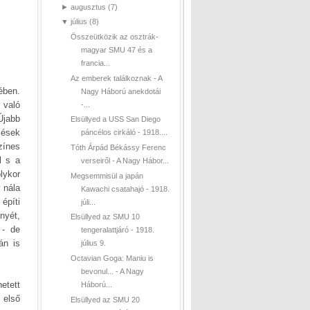
►
augusztus
(7)
▼
július
(8)
Összeütközik az osztrák-
magyar SMU 47 és a
francia...
Az emberek találkoznak - A
ében.
Nagy Háború anekdotái
 való
-...
Újabb
Elsüllyed a USS San Diego
zések
páncélos cirkáló - 1918....
zínes
Tóth Árpád Békássy Ferenc
l s a
verseiről - A Nagy Hábor...
lykor
Megsemmisül a japán
 nála
Kawachi csatahajó - 1918.
építi
júli...
nyét,
Elsüllyed az SMU 10
 - de
tengeralattjáró - 1918.
án is
július 9.
Octavian Goga: Maniu is
bevonul... - A Nagy
hetett
Háború...
 első
Elsüllyed az SMU 20