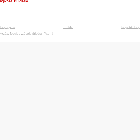
egyzés küldése
 bejegyzés
Főoldal
Régebbi bej
tkozás:
Megjegyzések küldése (Atom)