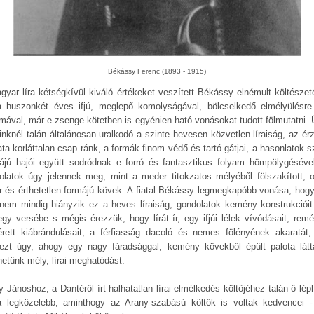
Békássy Ferenc (1893 - 1915)
gyar líra kétségkívül kiváló értékeket veszített Békássy elnémult költészet
 huszonkét éves ifjú, meglepő komolyságával, bölcselkedő elmélyülésre
amával, már e zsenge kötetben is egyénien ható vonásokat tudott fölmutatni. 
őinknél talán általánosan uralkodó a szinte hevesen közvetlen líraiság, az ér
ata korláttalan csap ránk, a formák finom védő és tartó gátjai, a hasonlatok s
rlájú hajói együtt sodródnak e forró és fantasztikus folyam hömpölygéséve
olatok úgy jelennek meg, mint a meder titokzatos mélyéből fölszakított, o
rr és érthetetlen formájú kövek. A fiatal Békássy legmegkapóbb vonása, hogy
nem mindig hiányzik ez a heves líraiság, gondolatok kemény konstrukcióit 
egy versébe s mégis érezzük, hogy lírát ír, egy ifjúi lélek vívódásait, remé
érett kiábrándulásait, a férfiasság dacoló és nemes fölényének akaratát,
ezt úgy, ahogy egy nagy fáradsággal, kemény kövekből épült palota látt
hetünk mély, lírai meghatódást.
 Jánoshoz, a Dantéről írt halhatatlan lírai elmélkedés költőjéhez talán ő lép
a legközelebb, aminthogy az Arany-szabású költők is voltak kedvencei -