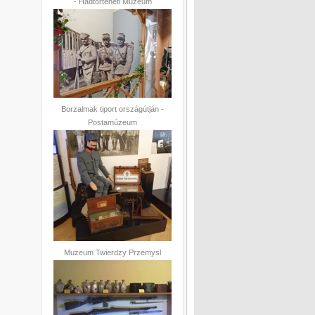
- Hadtörténeti Múzeum
Borzalmak tiport országútján -
Postamúzeum
Muzeum Twierdzy Przemysl