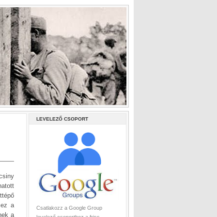
LEVELEZŐ CSOPORT
csiny
atott
ttépő
 ez a
Csatlakozz a Google Group
nek a