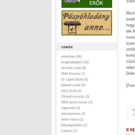
zsen
Mivé
ered
hogy
elé i
moso
szav
CIMKÉK
stró
komo
anekdota
(69)
zúzó
tengeralattjáró
(18)
odav
otrantói csata
(8)
Dobro
SMS Novara
(7)
Dr. Ligeti Dávid
(6)
jütlandi csata
(5)
[For
Déry Ernő
(4)
Otrantói-szoros
(3)
SMS Szent István
(3)
caporettó
(3)
B
dokumentum
(3)
C
Anton Haus
(2)
Bánsági Andor
(2)
0 
Cattaró
(2)