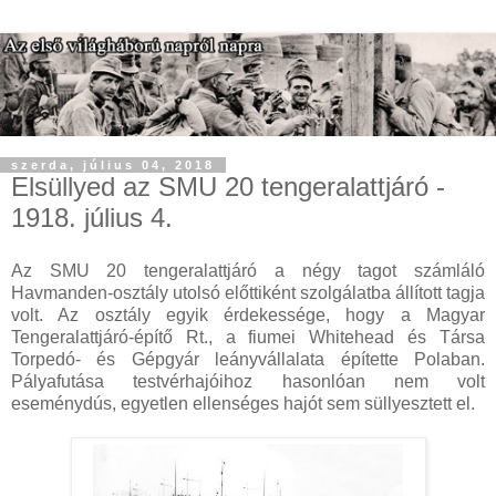
szerda, július 04, 2018
Elsüllyed az SMU 20 tengeralattjáró -
1918. július 4.
Az SMU 20 tengeralattjáró a négy tagot számláló
Havmanden-osztály utolsó előttiként szolgálatba állított tagja
volt. Az osztály egyik érdekessége, hogy a Magyar
Tengeralattjáró-építő Rt., a fiumei Whitehead és Társa
Torpedó- és Gépgyár leányvállalata építette Polaban.
Pályafutása testvérhajóihoz hasonlóan nem volt
eseménydús, egyetlen ellenséges hajót sem süllyesztett el.