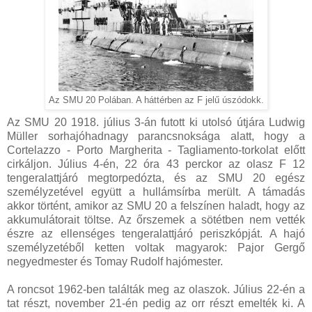
Az SMU 20 Polában. A háttérben az F jelű úszódokk.
Az SMU 20 1918. július 3-án futott ki utolsó útjára Ludwig
Müller sorhajóhadnagy parancsnoksága alatt, hogy a
Cortelazzo - Porto Margherita - Tagliamento-torkolat előtt
cirkáljon. Július 4-én, 22 óra 43 perckor az olasz F 12
tengeralattjáró megtorpedózta, és az SMU 20 egész
személyzetével együtt a hullámsírba merült. A támadás
akkor történt, amikor az SMU 20 a felszínen haladt, hogy az
akkumulátorait töltse. Az őrszemek a sötétben nem vették
észre az ellenséges tengeralattjáró periszkópját. A hajó
személyzetéből ketten voltak magyarok: Pajor Gergő
negyedmester és Tomay Rudolf hajómester.
A roncsot 1962-ben találták meg az olaszok. Július 22-én a
tat részt, november 21-én pedig az orr részt emelték ki. A