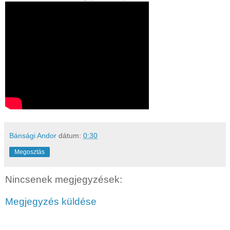
Bánsági Andor
dátum:
0:30
Megosztás
Nincsenek megjegyzések:
Megjegyzés küldése