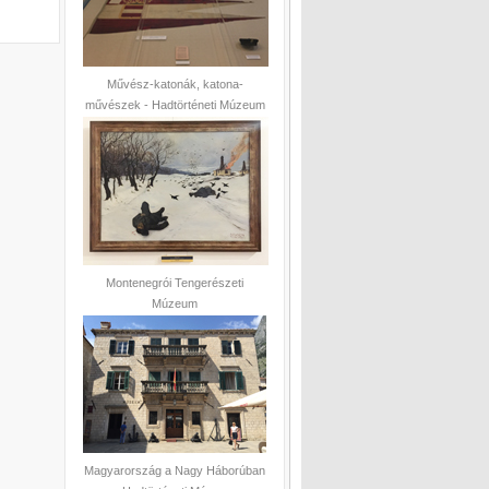
Művész-katonák, katona-
művészek - Hadtörténeti Múzeum
Montenegrói Tengerészeti
Múzeum
Magyarország a Nagy Háborúban