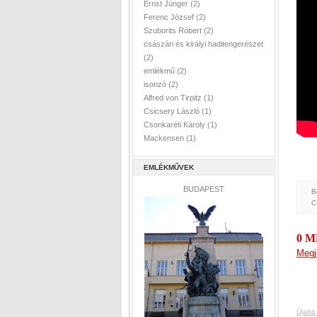
Ernst Jünger
(2)
Ferenc József
(2)
Szuborits Róbert
(2)
császári és királyi haditengerészet
(2)
emlékmű
(2)
isonzó
(2)
Alfred von Tirpitz
(1)
Csicsery László
(1)
Csonkaréti Károly
(1)
Mackensen
(1)
EMLÉKMŰVEK
BUDAPEST
B
C
0 
Megj
Újabb