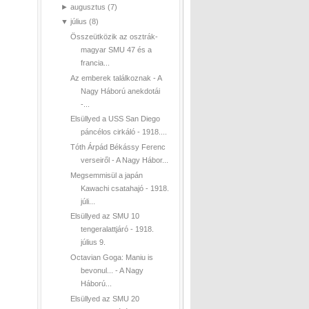
►
augusztus
(7)
▼
július
(8)
Összeütközik az osztrák-
magyar SMU 47 és a
francia...
Az emberek találkoznak - A
Nagy Háború anekdotái
-...
Elsüllyed a USS San Diego
páncélos cirkáló - 1918....
Tóth Árpád Békássy Ferenc
verseiről - A Nagy Hábor...
Megsemmisül a japán
Kawachi csatahajó - 1918.
júli...
Elsüllyed az SMU 10
tengeralattjáró - 1918.
július 9.
Octavian Goga: Maniu is
bevonul... - A Nagy
Háború...
Elsüllyed az SMU 20