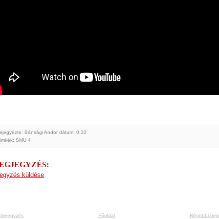
ejegyezte: Bánsági Andor
dátum:
0:30
ímkék:
SMU 4
MEGJEGYZÉS:
egyzés küldése
 bejegyzés
Főoldal
Régebbi bej