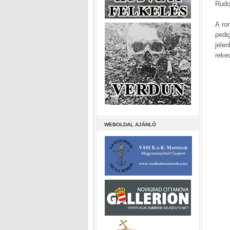
Rudo
A ro
pedi
jele
reke
WEBOLDAL AJÁNLÓ