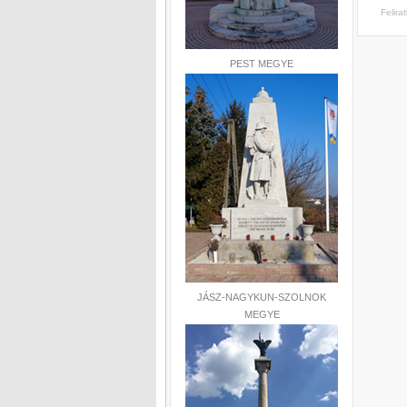
Felira
PEST MEGYE
JÁSZ-NAGYKUN-SZOLNOK
MEGYE