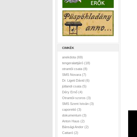
CIMKÉK
anekdota
(69)
tengeralattjáró
(18)
otrantói csata
(8)
SMS Novara
(7)
Dr. Ligeti Dávid
(6)
jütlandi csata
(5)
Déry Ernő
(4)
Otrantói-szoros
(3)
SMS Szent István
(3)
caporettó
(3)
dokumentum
(3)
Anton Haus
(2)
Bánsági Andor
(2)
Cattaró
(2)