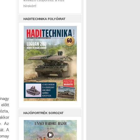
levelező csoporthoz a friss
hírekért!
HADITECHNIKA FOLYÓIRAT
dnagy
előtt
ózta,
HAJÓPORTRÉK SOROZAT
akkor
e. Az
át. A
Tomay