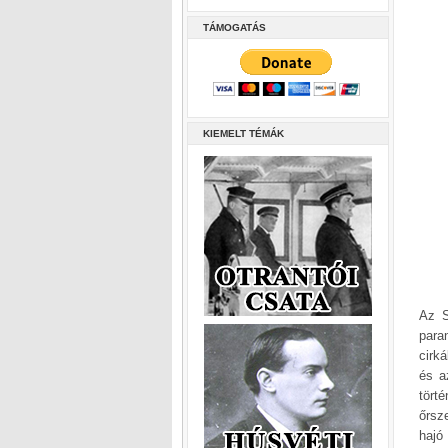
TÁMOGATÁS
KIEMELT TÉMÁK
Az S
para
cirk
és a
tört
őrsz
hajó