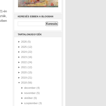
21-én
zták,
KERESÉS EBBEN A BLOGBAN
stben
TARTALOMJEGYZÉK
►
2026
(5)
►
2025
(12)
►
2024
(22)
►
2023
(16)
►
2022
(24)
►
2021
(12)
►
2020
(15)
►
2019
(21)
▼
2018
(56)
►
december
(4)
►
november
(5)
►
október
(6)
►
szeptember
(3)