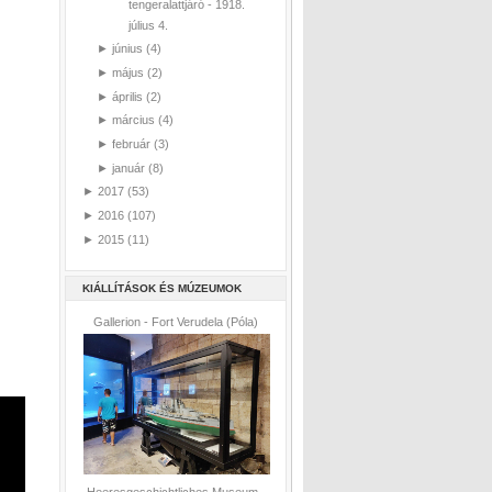
tengeralattjáró - 1918.
július 4.
►
június
(4)
►
május
(2)
►
április
(2)
►
március
(4)
►
február
(3)
►
január
(8)
►
2017
(53)
►
2016
(107)
►
2015
(11)
KIÁLLÍTÁSOK ÉS MÚZEUMOK
Gallerion - Fort Verudela (Póla)
Heeresgeschichtliches Museum -