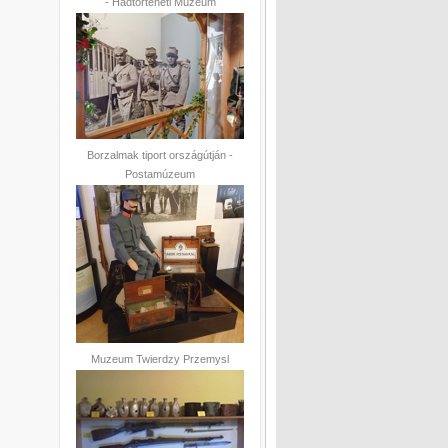
- Hadtörténeti Múzeum
Borzalmak tiport országútján -
Postamúzeum
Muzeum Twierdzy Przemysl