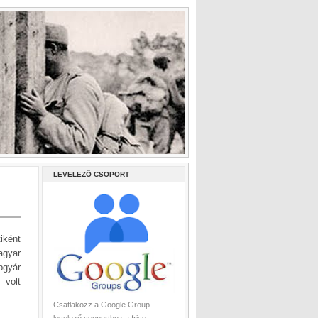
LEVELEZŐ CSOPORT
iként
agyar
pgyár
 volt
Csatlakozz a Google Group