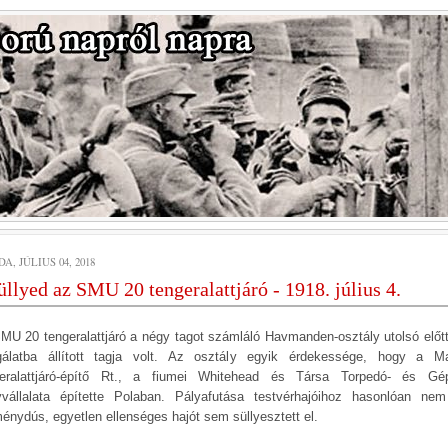
A, JÚLIUS 04, 2018
üllyed az SMU 20 tengeralattjáró - 1918. július 4.
MU 20 tengeralattjáró a négy tagot számláló Havmanden-osztály utolsó előtt
gálatba állított tagja volt. Az osztály egyik érdekessége, hogy a M
eralattjáró-építő Rt., a fiumei Whitehead és Társa Torpedó- és Gé
yvállalata építette Polaban. Pályafutása testvérhajóihoz hasonlóan nem
énydús, egyetlen ellenséges hajót sem süllyesztett el.