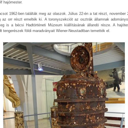
lf hajómester.
ncsot 1962-ben találták meg az olaszok. Július 22-én a tat részt, november 
g az orr részt emelték ki. A toronyszekciót az osztrák államnak adományo
nleg is a bécsi Hadtörténeti Múzeum kiállításának állandó része. A hajóte
dt tengerészek földi maradványait Wiener-Neustadtban temették el.