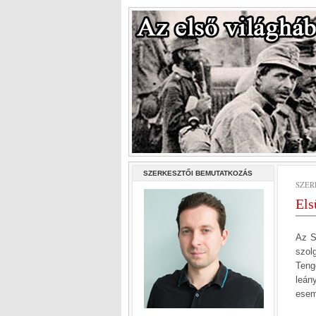
SZERKESZTŐI BEMUTATKOZÁS
SZERD
Els
Az S
szol
Teng
leán
esem