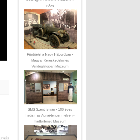
Bécs
Fürdőélet a Nagy Háborúban -
Magyar Kereskedelmi és
Vendéglátóipari Múzeum
SMS Szent István - 100 éves
hadisír az Adriai-tenger mélyén -
Hadtörténeti Múzeum
egyzés