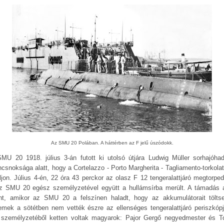
Az SMU 20 Polában. A háttérben az F jelű úszódokk.
MU 20 1918. július 3-án futott ki utolsó útjára Ludwig Müller sorhajóha
ncsnoksága alatt, hogy a Cortelazzo - Porto Margherita - Tagliamento-torkolat 
áljon. Július 4-én, 22 óra 43 perckor az olasz F 12 tengeralattjáró megtorped
z SMU 20 egész személyzetével együtt a hullámsírba merült. A támadás 
ént, amikor az SMU 20 a felszínen haladt, hogy az akkumulátorait tölts
emek a sötétben nem vették észre az ellenséges tengeralattjáró periszkópj
 személyzetéből ketten voltak magyarok: Pajor Gergő negyedmester és 