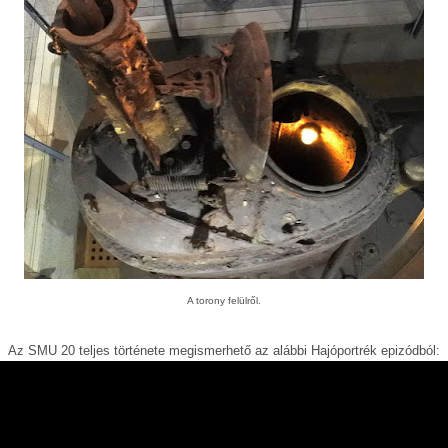
A torony felülről.
Az SMU 20 teljes története megismerhető az alábbi Hajóportrék epizódból: