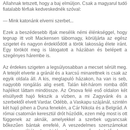
Allahnak tetszett, hogy a baj elmúljon. Csak a magyarul tudó
fiatalabb férfiak kedveskednék szóval:
— Mink katonánk elverni szerbet...
Ezek a beszédesebb ifjak mesélik némi élénkséggel, hogy
tegnap itt volt Mackensen tábornagy, körüljárta az egész
szigetet és nagyon érdeklődött a török lakosság élete iránt.
Egy törököt meg is látogatott a házában és belépett a
szegényes hárembe is.
Az érdekes szigeten a legsúlyosabban a mecset sérült meg.
A tetejét elverte a gránát és a karcsú minarettnek is csak az
egyik oldala áll. A kis, meglapuló házakon, ha van is seb,
nagyobb rongálás alig esett. Talán két-három romba dőlt
hajlékot láttam mindössze. Az Orsova felé eső oldalon két
elsüllyedt hajó fekszik a vízben, a mi Zagyvánk és a
szerbektől elvett Vardar. Odébb, a Vaskapu szájánál, szintén
két hajó pihen a Duna fenekén, a Cár Nikola és a Belgrád. A
római csatornán keresztül drót húzódik, ezen még most is ott
függenek az aknák, amelyekkel a szerbek ugyancsak
bőkezűen bántak errefelé, A veszedelmes szerszámokat