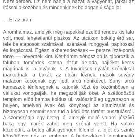
Nezsiderben. Ez nem bánja a házát, a vagyonát, járkál az
írással a kezében és mindenkinek boldogan újságolja:
— Él az uram.
A romhalmaz, amelyik még napokkal ezelőtt rendes kis falu
volt, most lehetetlenül piszkos. Az utcákon bokáig érő sár,
tele beletaposott szalmával, szénával, ronggyal, papirossal
és forgáccsal. Egész lakberendezések — persze ízzé-porrá
törve — hevernek kint. Két-három trénoszlop is táborozik a
faluban, tömérdek katona lót-fut ide-oda, hajlékot keres
magának is, a lovának is. A fuvarosok nyaláb szénákkal
iparkodnak, a bakák az utcán főznek, mások sovány
malacon kocódnak egy ijedt arcú nénikével. Sunyi arcú
kamaszok ténferegnek a katonák közt és közömbösen a
vállukat vonogatják, ha megszólítják őket. A szétlődözött
templom előtt bamba koldus ül, valószínűleg ugyanazon a
helyen, amelyen évek óta könyörögi az alamizsnát és
bizonyosan semmit sem tud a körülötte történt pusztulásról.
A szomszédja egy beteg ló, amelyik mellé valami jószívű
baka egy marék zabot meg szénát vetett. Ha valaki
közeledik, a beteg állat gyöngén fölemeli a fejét és szinte
könyörögve néz az emberre. A bedeszkázott templomajtó