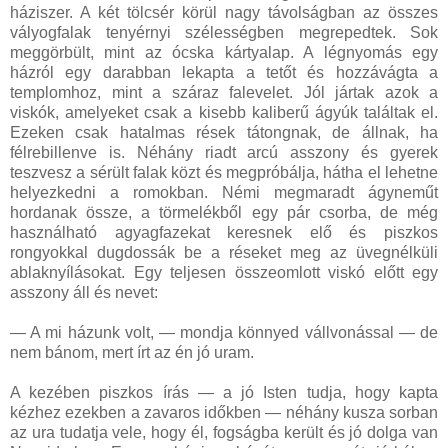
háziszer. A két tölcsér körül nagy távolságban az összes
vályogfalak tenyérnyi szélességben megrepedtek. Sok
meggörbült, mint az ócska kártyalap. A légnyomás egy
házról egy darabban lekapta a tetőt és hozzávágta a
templomhoz, mint a száraz falevelet. Jól jártak azok a
viskók, amelyeket csak a kisebb kaliberű ágyúk találtak el.
Ezeken csak hatalmas rések tátongnak, de állnak, ha
félrebillenve is. Néhány riadt arcú asszony és gyerek
teszvesz a sérült falak közt és megpróbálja, hátha el lehetne
helyezkedni a romokban. Némi megmaradt ágyneműt
hordanak össze, a törmelékből egy pár csorba, de még
használható agyagfazekat keresnek elő és piszkos
rongyokkal dugdossák be a réseket meg az üvegnélküli
ablaknyílásokat. Egy teljesen összeomlott viskó előtt egy
asszony áll és nevet:
— A mi házunk volt, — mondja könnyed vállvonással — de
nem bánom, mert írt az én jó uram.
A kezében piszkos írás — a jó Isten tudja, hogy kapta
kézhez ezekben a zavaros időkben — néhány kusza sorban
az ura tudatja vele, hogy él, fogságba került és jó dolga van