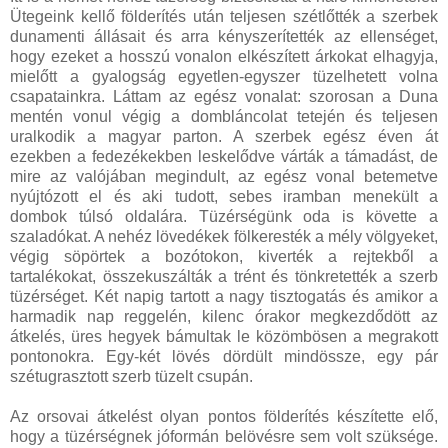
Ütegeink kellő földerítés után teljesen szétlőtték a szerbek
dunamenti állásait és arra kényszerítették az ellenséget,
hogy ezeket a hosszú vonalon elkészített árkokat elhagyja,
mielőtt a gyalogság egyetlen-egyszer tüzelhetett volna
csapatainkra. Láttam az egész vonalat: szorosan a Duna
mentén vonul végig a dombláncolat tetején és teljesen
uralkodik a magyar parton. A szerbek egész éven át
ezekben a fedezékekben leskelődve várták a támadást, de
mire az valójában megindult, az egész vonal betemetve
nyújtózott el és aki tudott, sebes iramban menekült a
dombok túlsó oldalára. Tüzérségünk oda is követte a
szaladókat. A nehéz lövedékek fölkeresték a mély völgyeket,
végig söpörtek a bozótokon, kiverték a rejtekből a
tartalékokat, összekuszálták a trént és tönkretették a szerb
tüzérséget. Két napig tartott a nagy tisztogatás és amikor a
harmadik nap reggelén, kilenc órakor megkezdődött az
átkelés, üres hegyek bámultak le közömbösen a megrakott
pontonokra. Egy-két lövés dördült mindössze, egy pár
szétugrasztott szerb tüzelt csupán.
Az orsovai átkelést olyan pontos földerítés készítette elő,
hogy a tüzérségnek jóformán belövésre sem volt szüksége.