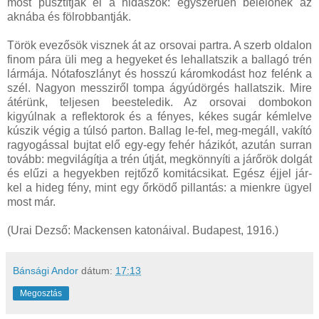
most pusztítják el a hidászok: egyszerűen belelőnek az
aknába és fölrobbantják.
Török evezősök visznek át az orsovai partra. A szerb oldalon
finom pára üli meg a hegyeket és lehallatszik a ballagó trén
lármája. Nótafoszlányt és hosszú káromkodást hoz felénk a
szél. Nagyon messziről tompa ágyúdörgés hallatszik. Mire
átérünk, teljesen beesteledik. Az orsovai dombokon
kigyúlnak a reflektorok és a fényes, kékes sugár kémlelve
kúszik végig a túlsó parton. Ballag le-fel, meg-megáll, vakító
ragyogással bujtat elő egy-egy fehér házikót, azután surran
tovább: megvilágítja a trén útját, megkönnyíti a járőrök dolgát
és elűzi a hegyekben rejtőző komitácsikat. Egész éjjel jár-
kel a hideg fény, mint egy őrködő pillantás: a mienkre ügyel
most már.
(Urai Dezső: Mackensen katonáival. Budapest, 1916.)
Bánsági Andor
dátum:
17:13
Megosztás