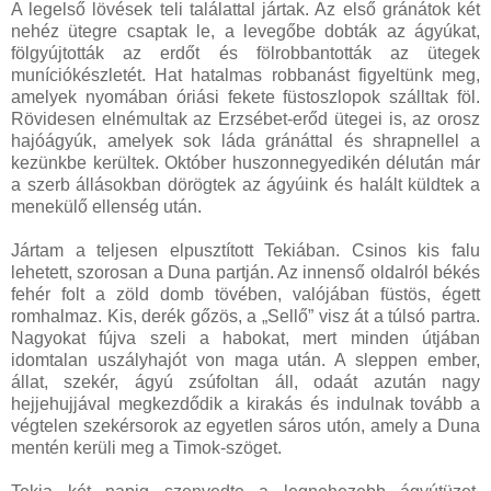
A legelső lövések teli találattal jártak. Az első gránátok két
nehéz ütegre csaptak le, a levegőbe dobták az ágyúkat,
fölgyújtották az erdőt és fölrobbantották az ütegek
muníciókészletét. Hat hatalmas robbanást figyeltünk meg,
amelyek nyomában óriási fekete füstoszlopok szálltak föl.
Rövidesen elnémultak az Erzsébet-erőd ütegei is, az orosz
hajóágyúk, amelyek sok láda gránáttal és shrapnellel a
kezünkbe kerültek. Október huszonnegyedikén délután már
a szerb állásokban dörögtek az ágyúink és halált küldtek a
menekülő ellenség után.
Jártam a teljesen elpusztított Tekiában. Csinos kis falu
lehetett, szorosan a Duna partján. Az innenső oldalról békés
fehér folt a zöld domb tövében, valójában füstös, égett
romhalmaz. Kis, derék gőzös, a „Sellő” visz át a túlsó partra.
Nagyokat fújva szeli a habokat, mert minden útjában
idomtalan uszályhajót von maga után. A sleppen ember,
állat, szekér, ágyú zsúfoltan áll, odaát azután nagy
hejjehujjával megkezdődik a kirakás és indulnak tovább a
végtelen szekérsorok az egyetlen sáros utón, amely a Duna
mentén kerüli meg a Timok-szöget.