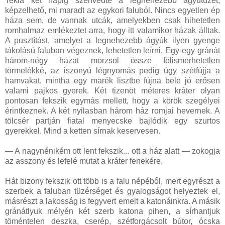
Tekia két napig szenvedte a legnehezebb ágyútüzet,
képzelhető, mi maradt az egykori faluból. Nincs egyetlen ép
háza sem, de vannak utcák, amelyekben csak hihetetlen
romhalmaz emlékeztet arra, hogy itt valamikor házak álltak.
A pusztítást, amelyet a legnehezebb ágyúk ilyen gyenge
tákolású faluban végeznek, lehetetlen leírni. Egy-egy gránát
három-négy házat morzsol össze fölismerhetetlen
törmelékké, az iszonyú légnyomás pedig úgy szétfújja a
hamvakat, mintha egy marék lisztbe fújna bele jó erősen
valami pajkos gyerek. Két tizenöt méteres kráter olyan
pontosan fekszik egymás mellett, hogy a körök szegélyei
érintkeznek. A két nyilasban három ház romjai hevernek. A
tölcsér partján fiatal menyecske bajlódik egy szurtos
gyerekkel. Mind a ketten sírnak keservesen.
— A nagynénikém ott lent fekszik... ott a ház alatt — zokogja
az asszony és lefelé mutat a kráter fenekére.
Hát bizony fekszik ott több is a falu népéből, mert egyrészt a
szerbek a faluban tüzérséget és gyalogságot helyeztek el,
másrészt a lakosság is fegyvert emelt a katonáinkra. A másik
gránátlyuk mélyén két szerb katona pihen, a sírhantjuk
töméntelen deszka, cserép, szétforgácsolt bútor, ócska