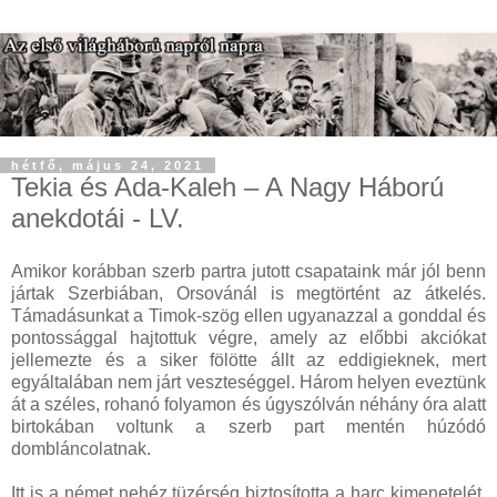
hétfő, május 24, 2021
Tekia és Ada-Kaleh – A Nagy Háború
anekdotái - LV.
Amikor korábban szerb partra jutott csapataink már jól benn
jártak Szerbiában, Orsovánál is megtörtént az átkelés.
Támadásunkat a Timok-szög ellen ugyanazzal a gonddal és
pontossággal hajtottuk végre, amely az előbbi akciókat
jellemezte és a siker fölötte állt az eddigieknek, mert
egyáltalában nem járt veszteséggel. Három helyen eveztünk
át a széles, rohanó folyamon és úgyszólván néhány óra alatt
birtokában voltunk a szerb part mentén húzódó
dombláncolatnak.
Itt is a német nehéz tüzérség biztosította a harc kimenetelét.