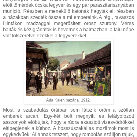
előtt tömérdek ócska fegyver és egy pár paraszttarisznyában
muníció. Részben a menekülő katonák hagyták el, részben
a házakban szedték össze a mi embereink. A régi, ravaszos
Hintákon madzaggal megerősített orosz szurony. Véres
balták és kézigránátok is hevernek a halmazban: a falu népe
volt fölszerelve ezekkel a fegyverekkel.
Ada Kaleh bazárja. 1912.
Most, a szabadulás óráiban sem látszik öröm a szótlan
emberek arcán. Egy-két bolt megnyílt és lefátyolozott
asszonyok előbújtak, hogy a rúdra akasztott vizesvödrökkel
eltipegjenek a kúthoz. A hosszúszakállas mozlimok most is
egykedvűek: Allahnak tetszett, hogy rombolás szálljon rájuk,