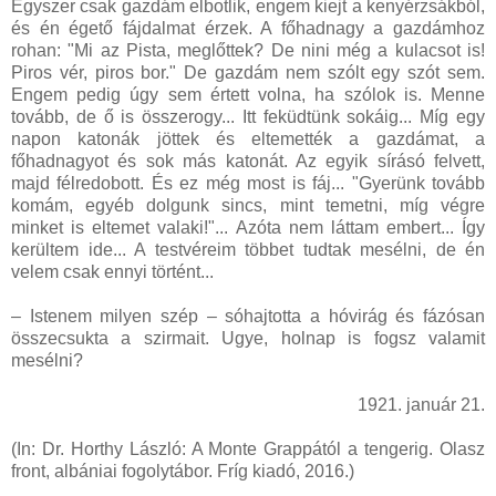
Egyszer csak gazdám elbotlik, engem kiejt a kenyérzsákból,
és én égető fájdalmat érzek. A főhadnagy a gazdámhoz
rohan: "Mi az Pista, meglőttek? De nini még a kulacsot is!
Piros vér, piros bor." De gazdám nem szólt egy szót sem.
Engem pedig úgy sem értett volna, ha szólok is. Menne
tovább, de ő is összerogy... Itt feküdtünk sokáig... Míg egy
napon katonák jöttek és eltemették a gazdámat, a
főhadnagyot és sok más katonát. Az egyik sírásó felvett,
majd félredobott. És ez még most is fáj... "Gyerünk tovább
komám, egyéb dolgunk sincs, mint temetni, míg végre
minket is eltemet valaki!"... Azóta nem láttam embert... Így
kerültem ide... A testvéreim többet tudtak mesélni, de én
velem csak ennyi történt...
– Istenem milyen szép – sóhajtotta a hóvirág és fázósan
összecsukta a szirmait. Ugye, holnap is fogsz valamit
mesélni?
1921. január 21.
(In: Dr. Horthy László: A Monte Grappától a tengerig. Olasz
front, albániai fogolytábor. Fríg kiadó, 2016.)