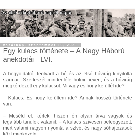
vasárnap, szeptember 19, 2021
Egy kulacs története – A Nagy Háború
anekdotái - LVI.
A hegyoldalról leolvadt a hó és az első hóvirág kinyitotta
szirmait. Szerteszét mindenféle holmi hevert, és a hóvirág
megkérdezett egy kulacsot. Mi vagy és hogy kerültél ide?
– Kulacs. És hogy kerültem ide? Annak hosszú története
van.
– Meséld el, kérlek, hiszen én olyan árva vagyok és
legalább tanulok valamit. – A kulacs szívesen beleegyezett,
mert valami nagyon nyomta a szívét és nagy sóhajtozások
közt megkezdte.