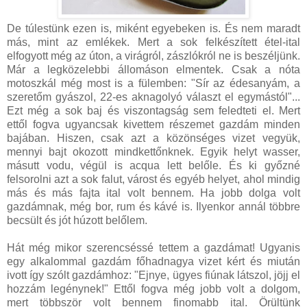
De túlestünk ezen is, miként egyebeken is. És nem maradt
más, mint az emlékek. Mert a sok felkészített étel-ital
elfogyott még az úton, a virágról, zászlókról ne is beszéljünk.
Már a legközelebbi állomáson elmentek. Csak a nóta
motoszkál még most is a fülemben: "Sír az édesanyám, a
szeretőm gyászol, 22-es aknagolyó választ el egymástól"...
Ezt még a sok baj és viszontagság sem feledteti el. Mert
ettől fogva ugyancsak kivettem részemet gazdám minden
bajában. Hiszen, csak azt a közönséges vizet vegyük,
mennyi bajt okozott mindkettőnknek. Egyik helyt wasser,
másutt vodu, végül is acqua lett belőle. És ki győzné
felsorolni azt a sok falut, várost és egyéb helyet, ahol mindig
más és más fajta ital volt bennem. Ha jobb dolga volt
gazdámnak, még bor, rum és kávé is. Ilyenkor annál többre
becsült és jót húzott belőlem.
Hát még mikor szerencséssé tettem a gazdámat! Ugyanis
egy alkalommal gazdám főhadnagya vizet kért és miután
ivott így szólt gazdámhoz: "Ejnye, ügyes fiúnak látszol, jöjj el
hozzám legénynek!" Ettől fogva még jobb volt a dolgom,
mert többször volt bennem finomabb ital. Örültünk