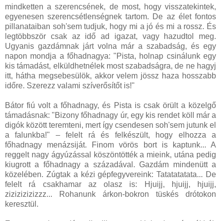
mindketten a szerencsének, de most, hogy visszatekintek,
egyenesen szerencsétlenségnek tartom. De az élet fontos
pillanataiban soh'sem tudjuk, hogy mi a jó és mi a rossz. És
legtöbbször csak az idő ad igazat, vagy hazudtol meg.
Ugyanis gazdámnak járt volna már a szabadság, és egy
napon mondja a főhadnagya: "Pista, holnap csinálunk egy
kis támadást, elküldhetnélek most szabadságra, de ne hagyj
itt, hátha megsebesülök, akkor velem jössz haza hosszabb
időre. Szerezz valami szíverősítőt is!"
Bátor fiú volt a főhadnagy, és Pista is csak örült a közelgő
támadásnak: "Bizony főhadnagy úr, egy kis rendet köll már a
digók között teremteni, mert így csendesen soh'sem jutunk el
a falunkba!" – felelt rá és felkészült, hogy elhozza a
főhadnagy menázsiját. Finom vörös bort is kaptunk... A
reggelt nagy ágyúzással köszöntötték a mieink, utána pedig
kiugrott a főhadnagy a századával. Gazdám mindenütt a
közelében. Zúgtak a kézi gépfegyvereink: Tatatatatata... De
felelt rá csakhamar az olasz is: Hjuijj, hjuijj, hjuijj,
zizizizizizzz... Rohanunk árkon-bokron tüskés drótokon
keresztül.