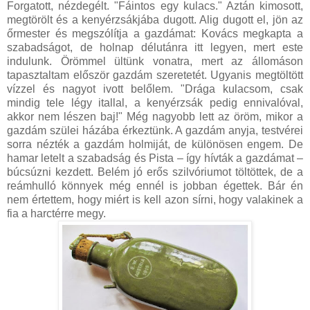
Forgatott, nézdegélt. "Fáintos egy kulacs." Aztán kimosott,
megtörölt és a kenyérzsákjába dugott. Alig dugott el, jön az
őrmester és megszólítja a gazdámat: Kovács megkapta a
szabadságot, de holnap délutánra itt legyen, mert este
indulunk. Örömmel ültünk vonatra, mert az állomáson
tapasztaltam először gazdám szeretetét. Ugyanis megtöltött
vízzel és nagyot ivott belőlem. "Drága kulacsom, csak
mindig tele légy itallal, a kenyérzsák pedig ennivalóval,
akkor nem lészen baj!" Még nagyobb lett az öröm, mikor a
gazdám szülei házába érkeztünk. A gazdám anyja, testvérei
sorra nézték a gazdám holmiját, de különösen engem. De
hamar letelt a szabadság és Pista – így hívták a gazdámat –
búcsúzni kezdett. Belém jó erős szilvóriumot töltöttek, de a
reámhulló könnyek még ennél is jobban égettek. Bár én
nem értettem, hogy miért is kell azon sírni, hogy valakinek a
fia a harctérre megy.