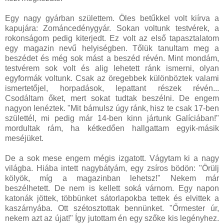
Egy nagy gyárban születtem. Öles betűkkel volt kiírva a
kapujára: Zománcedénygyár. Sokan voltunk testvérek, a
rokonságom pedig kiterjedt. Ez volt az első tapasztalatom
egy magazin nevű helyiségben. Tőlük tanultam meg a
beszédet és még sok mást a beszéd révén. Mint mondám,
testvérem sok volt és alig lehetett ránk ismerni, olyan
egyformák voltunk. Csak az öregebbek különböztek valami
ismertetőjel, horpadások, lepattant részek révén...
Csodáltam őket, mert sokat tudtak beszélni. De engem
nagyon lenéztek. "Mit bámulsz úgy ránk, hisz te csak 17-ben
születtél, mi pedig már 14-ben kinn jártunk Galíciában!"
mordultak rám, ha kétkedően hallgattam egyik-másik
meséjüket.
De a sok mese engem mégis izgatott. Vágytam ki a nagy
világba. Hiába intett nagybátyám, egy zsíros bödön: "Örülj
kölyök, míg a magazinban lehetsz!" Nekem már
beszélhetett. De nem is kellett soká várnom. Egy napon
katonák jöttek, többünket sátorlapokba tettek és elvittek a
kaszárnyába. Ott szétosztottak bennünket. "Őrmester úr,
nekem azt az újat!" Így jutottam én egy szőke kis legényhez.