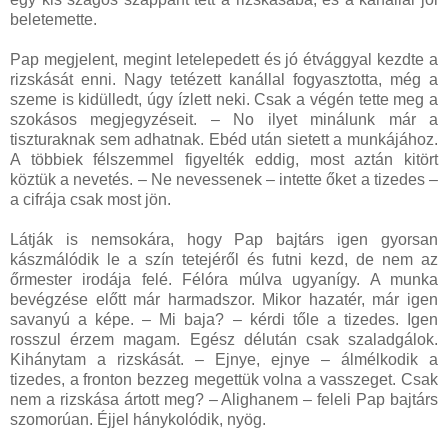
beletemette.
Pap megjelent, megint letelepedett és jó étvággyal kezdte a
rizskását enni. Nagy tetézett kanállal fogyasztotta, még a
szeme is kidülledt, úgy ízlett neki. Csak a végén tette meg a
szokásos megjegyzéseit. – No ilyet minálunk már a
tiszturaknak sem adhatnak. Ebéd után sietett a munkájához.
A többiek félszemmel figyelték eddig, most aztán kitört
köztük a nevetés. – Ne nevessenek – intette őket a tizedes –
a cifrája csak most jön.
Látják is nemsokára, hogy Pap bajtárs igen gyorsan
kászmálódik le a szín tetejéről és futni kezd, de nem az
őrmester irodája felé. Félóra múlva ugyanígy. A munka
bevégzése előtt már harmadszor. Mikor hazatér, már igen
savanyú a képe. – Mi baja? – kérdi tőle a tizedes. Igen
rosszul érzem magam. Egész délután csak szaladgálok.
Kihánytam a rizskását. – Ejnye, ejnye – álmélkodik a
tizedes, a fronton bezzeg megettük volna a vasszeget. Csak
nem a rizskása ártott meg? – Alighanem – feleli Pap bajtárs
szomorúan. Éjjel hánykolódik, nyög.