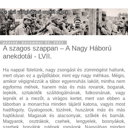
péntek, december 03, 2021
A szagos szappan – A Nagy Háború
anekdotái - LVII.
Ha nappal fülelünk, nagy zsongást és zümmögést hallunk,
mert olyan ez a gyűjtőtábor, mint egy nagy méhkas. Mégis,
amikor végignézzük a tábor egyenruhás lakóit, mintha nem
egyforma méhek, hanem más és más rovarok, bogarak,
lepkék, szitakötők szálldogálnának, futkosnának, vagy
lepnék el a mezőt, a virágos kertet, mert van ebben a
táborban a monarchia minden tájáról katona, vagyis most
hadifogoly. Gyalogosok, tüzérek, huszárok más és más
hajtókával. Magasak és alacsonyak, szőkék és barnák.
Magyarok, osztrákok, csehek, lengyelek, bosnyákok,
szerbek, horvátok, rutének, románok. Nagyjában minden