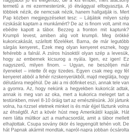
nagyjából jó és elegendő, de a kis ember, mert alacsony
termetű a mi ezermesterünk, jó étvággyal elfogyasztja. A
többiek nézik, de nemcsak nézik, hanem hallgatják is. Mert
Pap közben megjegyzéseket tesz: – Látjátok milyen szép
rizskását kaptam a munkámért? De az is finom volt, amit ma
ebédre kapott a tábor. Bezzeg a fronton mit kaptunk?
Krumpli levest, amiben alig volt krumpli. Meg örökké
kukoricakását, szárított főzeléket. Barna, de már legutóbb
sárgás kenyeret., Ezek meg olyan kenyeret esznek, hogy
fehérebb a falnál. A zsíros húsoktól olyan szép a levesük,
hogy az embernek kicsurog a nyála. Igen, ez igen! Ez
nagyszerű, milyen finom. – Ugyan, ne beszéljen már
ilyeneket – intette őt egy tizedes. Egyen csak meg egy fél
kenyeret abból a fehér rizskenyerükből, majd meglátja, hogy
délutánra megéhül. De aki a mi döfinket eszi, annak tele van
a gyomra. Az, hogy nekünk a hegyekben kukoricát adtak,
annak is meg van az oka, mert a kukorica meleget tart a
testünkben, mivel 8-10 óráig tart az emésztésünk. Jól jártunk
volna, ha rizzsel etetnek minket is és már éjjel fáztunk volna
az éhségtől. Azt a kövér húst meg Amerikától kapják. Hát
nem látta múltkor azt a marhacsordát, amit a tábor mellett
elhajtottak. Csupa sovány ökör és legyengült tehén volt. De
hát Papnak akármit mondtak, napról-napra jobban ócsárolta