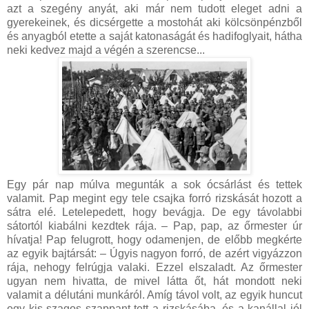
azt a szegény anyát, aki már nem tudott eleget adni a
gyerekeinek, és dicsérgette a mostohát aki kölcsönpénzből
és anyagból etette a saját katonaságát és hadifoglyait, hátha
neki kedvez majd a végén a szerencse...
Egy pár nap múlva megunták a sok ócsárlást és tettek
valamit. Pap megint egy tele csajka forró rizskását hozott a
sátra elé. Letelepedett, hogy bevágja. De egy távolabbi
sátortól kiabálni kezdtek rája. – Pap, pap, az őrmester úr
hívatja! Pap felugrott, hogy odamenjen, de előbb megkérte
az egyik bajtársát: – Úgyis nagyon forró, de azért vigyázzon
rája, nehogy felrúgja valaki. Ezzel elszaladt. Az őrmester
ugyan nem hivatta, de mivel látta őt, hát mondott neki
valamit a délutáni munkáról. Amíg távol volt, az egyik huncut
egy kis szagos szappant tett a rizskásába, és a kanállal jól