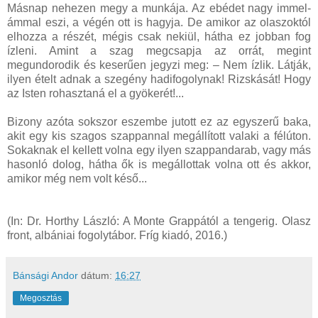
Másnap nehezen megy a munkája. Az ebédet nagy immel-
ámmal eszi, a végén ott is hagyja. De amikor az olaszoktól
elhozza a részét, mégis csak nekiül, hátha ez jobban fog
ízleni. Amint a szag megcsapja az orrát, megint
megundorodik és keserűen jegyzi meg: – Nem ízlik. Látják,
ilyen ételt adnak a szegény hadifogolynak! Rizskását! Hogy
az Isten rohasztaná el a gyökerét!...
Bizony azóta sokszor eszembe jutott ez az egyszerű baka,
akit egy kis szagos szappannal megállított valaki a félúton.
Sokaknak el kellett volna egy ilyen szappandarab, vagy más
hasonló dolog, hátha ők is megállottak volna ott és akkor,
amikor még nem volt késő...
(In: Dr. Horthy László: A Monte Grappától a tengerig. Olasz
front, albániai fogolytábor. Fríg kiadó, 2016.)
Bánsági Andor
dátum:
16:27
Megosztás