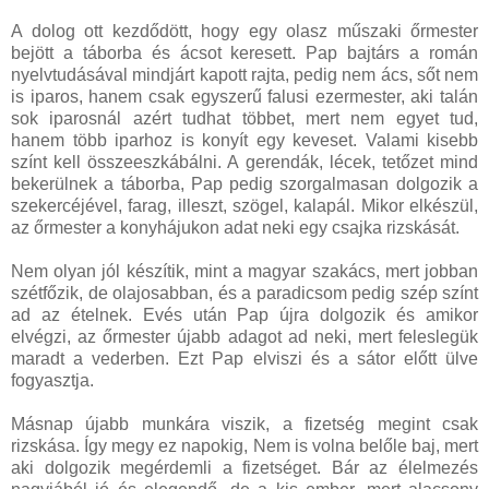
A dolog ott kezdődött, hogy egy olasz műszaki őrmester
bejött a táborba és ácsot keresett. Pap bajtárs a román
nyelvtudásával mindjárt kapott rajta, pedig nem ács, sőt nem
is iparos, hanem csak egyszerű falusi ezermester, aki talán
sok iparosnál azért tudhat többet, mert nem egyet tud,
hanem több iparhoz is konyít egy keveset. Valami kisebb
színt kell összeeszkábálni. A gerendák, lécek, tetőzet mind
bekerülnek a táborba, Pap pedig szorgalmasan dolgozik a
szekercéjével, farag, illeszt, szögel, kalapál. Mikor elkészül,
az őrmester a konyhájukon adat neki egy csajka rizskását.
Nem olyan jól készítik, mint a magyar szakács, mert jobban
szétfőzik, de olajosabban, és a paradicsom pedig szép színt
ad az ételnek. Evés után Pap újra dolgozik és amikor
elvégzi, az őrmester újabb adagot ad neki, mert feleslegük
maradt a vederben. Ezt Pap elviszi és a sátor előtt ülve
fogyasztja.
Másnap újabb munkára viszik, a fizetség megint csak
rizskása. Így megy ez napokig, Nem is volna belőle baj, mert
aki dolgozik megérdemli a fizetséget. Bár az élelmezés