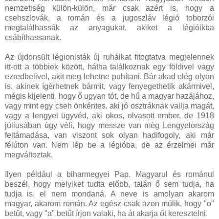
nemzetiség külön-külön, már csak azért is, hogy a
csehszlovák, a román és a jugoszláv légió toborzói
megtalálhassák az anyagukat, akiket a légióikba
csábíthassanak.
Az újdonsült légionisták új ruháikat fitogtatva megjelennek
itt-ott a többiek között, hátha találkoznak egy földivel vagy
ezredbelivel, akit meg lehetne puhítani. Bár akad elég olyan
is, akinek ígérhetnek bármit, vagy fenyegethetik akármivel,
mégis kijelenti, hogy ő ugyan tót, de hű a magyar hazájához,
vagy mint egy cseh önkéntes, aki jó osztráknak vallja magát,
vagy a lengyel ügyvéd, aki okos, olvasott ember, de 1918
júliusában úgy véli, hogy messze van még Lengyelország
feltámadása, van viszont sok olyan hadifogoly, aki már
félúton van. Nem lép be a légióba, de az érzelmei már
megváltoztak.
Ilyen például a biharmegyei Pap. Magyarul és románul
beszél, hogy melyiket tudta előbb, talán ő sem tudja, ha
tudja is, el nem mondaná. A neve is amolyan akarom
magyar, akarom román. Az egész csak azon múlik, hogy "o"
betűt, vagy "a" betűt írjon valaki, ha át akarja őt keresztelni.