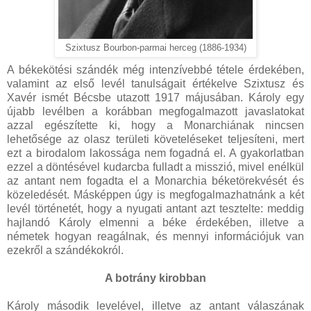
Szixtusz Bourbon-parmai herceg (1886-1934)
A békekötési szándék még intenzívebbé tétele érdekében,
valamint az első levél tanulságait értékelve Szixtusz és
Xavér ismét Bécsbe utazott 1917 májusában. Károly egy
újabb levélben a korábban megfogalmazott javaslatokat
azzal egészítette ki, hogy a Monarchiának nincsen
lehetősége az olasz területi követeléseket teljesíteni, mert
ezt a birodalom lakossága nem fogadná el. A gyakorlatban
ezzel a döntésével kudarcba fulladt a misszió, mivel enélkül
az antant nem fogadta el a Monarchia béketörekvését és
közeledését. Másképpen úgy is megfogalmazhatnánk a két
levél történetét, hogy a nyugati antant azt tesztelte: meddig
hajlandó Károly elmenni a béke érdekében, illetve a
németek hogyan reagálnak, és mennyi információjuk van
ezekről a szándékokról.
A botrány kirobban
Károly második levelével, illetve az antant válaszának