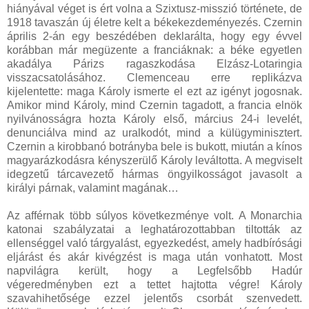
hiányával véget is ért volna a Szixtusz-misszió története, de
1918 tavaszán új életre kelt a békekezdeményezés. Czernin
április 2-án egy beszédében deklarálta, hogy egy évvel
korábban már megüzente a franciáknak: a béke egyetlen
akadálya Párizs ragaszkodása Elzász-Lotaringia
visszacsatolásához. Clemenceau erre replikázva
kijelentette: maga Károly ismerte el ezt az igényt jogosnak.
Amikor mind Károly, mind Czernin tagadott, a francia elnök
nyilvánosságra hozta Károly első, március 24-i levelét,
denunciálva mind az uralkodót, mind a külügyminisztert.
Czernin a kirobbanó botrányba bele is bukott, miután a kínos
magyarázkodásra kényszerülő Károly leváltotta. A megviselt
idegzetű tárcavezető hármas öngyilkosságot javasolt a
királyi párnak, valamint magának…
Az afférnak több súlyos következménye volt. A Monarchia
katonai szabályzatai a leghatározottabban tiltották az
ellenséggel való tárgyalást, egyezkedést, amely hadbírósági
eljárást és akár kivégzést is maga után vonhatott. Most
napvilágra került, hogy a Legfelsőbb Hadúr
végeredményben ezt a tettet hajtotta végre! Károly
szavahihetősége ezzel jelentős csorbát szenvedett.