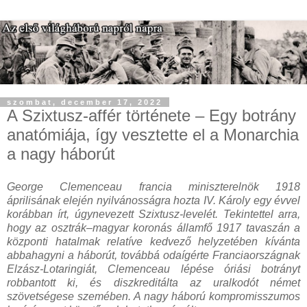
szombat, december 17, 2022
A Szixtusz-affér története – Egy botrány
anatómiája, így vesztette el a Monarchia
a nagy háborút
George Clemenceau francia miniszterelnök 1918
áprilisának elején nyilvánosságra hozta IV. Károly egy évvel
korábban írt, úgynevezett Szixtusz-levelét. Tekintettel arra,
hogy az osztrák–magyar koronás államfő 1917 tavaszán a
központi hatalmak relatíve kedvező helyzetében kívánta
abbahagyni a háborút, továbbá odaígérte Franciaországnak
Elzász-Lotaringiát, Clemenceau lépése óriási botrányt
robbantott ki, és diszkreditálta az uralkodót német
szövetségese szemében. A nagy háború kompromisszumos