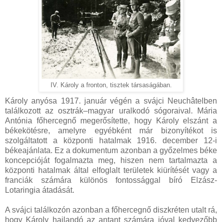
IV. Károly a fronton, tisztek társaságában.
Károly anyósa 1917. január végén a svájci Neuchâtelben
találkozott az osztrák–magyar uralkodó sógoraival. Mária
Antónia főhercegnő megerősítette, hogy Károly elszánt a
békekötésre, amelyre egyébként már bizonyítékot is
szolgáltatott a központi hatalmak 1916. december 12-i
békeajánlata. Ez a dokumentum azonban a győzelmes béke
koncepcióját fogalmazta meg, hiszen nem tartalmazta a
központi hatalmak által elfoglalt területek kiürítését vagy a
franciák számára különös fontossággal bíró Elzász-
Lotaringia átadását.
A svájci találkozón azonban a főhercegnő diszkréten utalt rá,
hogy Károly hajlandó az antant számára jóval kedvezőbb