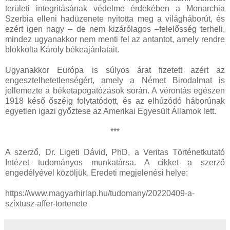
területi integritásának védelme érdekében a Monarchia
Szerbia elleni hadüzenete nyitotta meg a világháborút, és
ezért igen nagy – de nem kizárólagos –felelősség terheli,
mindez ugyanakkor nem menti fel az antantot, amely rendre
blokkolta Károly békeajánlatait.
Ugyanakkor Európa is súlyos árat fizetett azért az
engesztelhetetlenségért, amely a Német Birodalmat is
jellemezte a béketapogatózások során. A vérontás egészen
1918 késő őszéig folytatódott, és az elhúzódó háborúnak
egyetlen igazi győztese az Amerikai Egyesült Államok lett.
***
A szerző, Dr. Ligeti Dávid, PhD, a Veritas Történetkutató
Intézet tudományos munkatársa. A cikket a szerző
engedélyével közöljük. Eredeti megjelenési helye:
https://www.magyarhirlap.hu/tudomany/20220409-a-
szixtusz-affer-tortenete