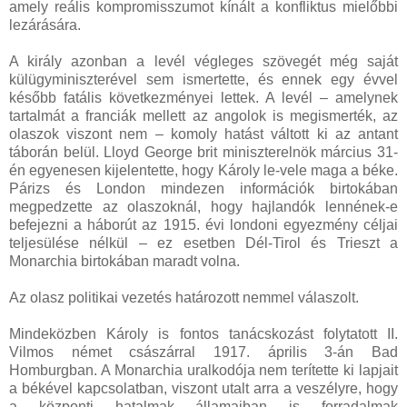
amely reális kompromisszumot kínált a konfliktus mielőbbi
lezárására.
A király azonban a levél végleges szövegét még saját
külügyminiszterével sem ismertette, és ennek egy évvel
később fatális következményei lettek. A levél – amelynek
tartalmát a franciák mellett az angolok is megismerték, az
olaszok viszont nem – komoly hatást váltott ki az antant
táborán belül. Lloyd George brit miniszterelnök március 31-
én egyenesen kijelentette, hogy Károly le-vele maga a béke.
Párizs és London mindezen információk birtokában
megpedzette az olaszoknál, hogy hajlandók lennének-e
befejezni a háborút az 1915. évi londoni egyezmény céljai
teljesülése nélkül – ez esetben Dél-Tirol és Trieszt a
Monarchia birtokában maradt volna.
Az olasz politikai vezetés határozott nemmel válaszolt.
Mindeközben Károly is fontos tanácskozást folytatott II.
Vilmos német császárral 1917. április 3-án Bad
Homburgban. A Monarchia uralkodója nem terítette ki lapjait
a békével kapcsolatban, viszont utalt arra a veszélyre, hogy
a központi hatalmak államaiban is forradalmak