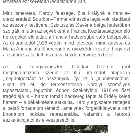
lezárása ezt követően lehetetlenné vált.
Mint ismeretes, Károly felesége, Zita királyné a francia–
olasz eredetű Bourbon–Pármai-dinasztia tagja volt, ráadásul
az asszony két fivére, Szixtusz és Xavér a belga haderőben
szolgált, miután az egyébként a Francia Köztársaságban élő
hercegeket eltiltották a francia hadseregbe való belépéstől.
Az új uralkodót 1916 végén mind felesége, mind anyósa és
Mária Annunciáta főhercegnő is győzködni kezdte, hogy ezt
a családi szálat felhasználva kezdeményezzen békét.
Az új külügyminiszter, Otto-kar Czernin gróf
megfogalmazása szerint az ifjú uralkodót alaposan
„megdolgozták” az asszonyok, így ez a „triumfeminátus”
sikert ért el, de természetesen Károlyt személyes
tapasztalatai, legutóbb éppen Székelyföld 1916-os őszi
tragédiája is – három román hadsereg lépte át Erdély keleti
határát – a békekötésre sarkallta. Károly egyszerre rettegett
a belső forradalom rémétől, amelynek forgatókönyvét a cári
birodalom bukása reprezentálta, valamint a háború
eszkalációjától és elvesztésétől is.