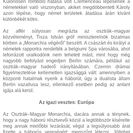
Különösen romboló hatása volt Clemenceau lépésének a
németekkel való viszonyban, akiket megdöbbentett Károly
azon lépése, hogy német területek átadása árán kívánt
különbékét kötni.
Az affér súlyosan megrázta az osztrák–magyar
közvéleményt, Tisza István gróf miniszterelnök bizalmas
körben a „Monarchia végéről” beszélt. A császárt és királyt a
németek rapportra rendelték a belgiumi Spa városába, ahol
leforrázott uralkodónk nem tehetett mást, mint hogy még
nagyobb befolyást engedjen Berlin számára, például az
osztrák–magyar haderő irányításában. Czernin drámai
figyelmeztetése kellemetlen igazsággá vált: amennyiben a
központi hatalmak nyerik a háborút, úgy a dualista állam
Berlin vazallusa lesz, ellenkező esetben pedig az antant
igája alá kerül.
Az igazi vesztes: Európa
Az Osztrák–Magyar Monarchia, dacára annak a ténynek,
hogy a nagy háború résztvevői közül a legtöbbször kísérelte
meg annak mielőbbi lezárását, végül a legsúlyosabb árat
fizette a háborús vereségért: megszűnt létezni. Jóllehet