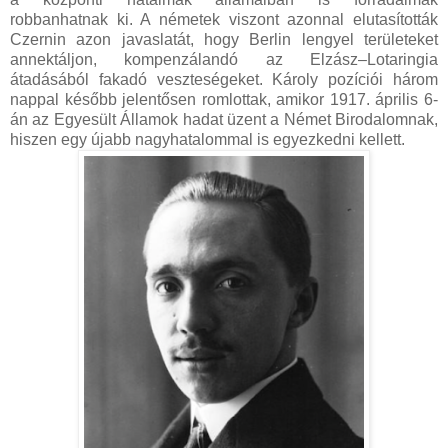
robbanhatnak ki. A németek viszont azonnal elutasították
Czernin azon javaslatát, hogy Berlin lengyel területeket
annektáljon, kompenzálandó az Elzász–Lotaringia
átadásából fakadó veszteségeket. Károly pozíciói három
nappal később jelentősen romlottak, amikor 1917. április 6-
án az Egyesült Államok hadat üzent a Német Birodalomnak,
hiszen egy újabb nagyhatalommal is egyezkedni kellett.