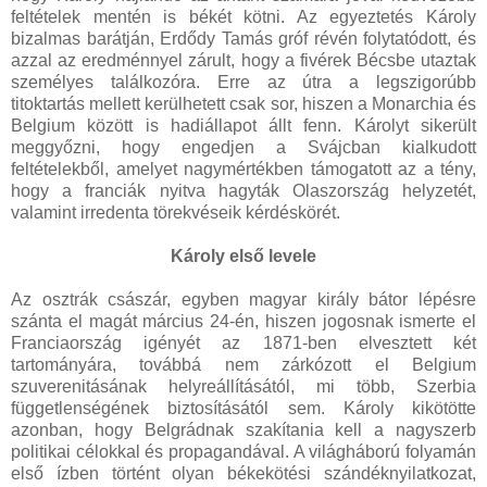
feltételek mentén is békét kötni. Az egyeztetés Károly
bizalmas barátján, Erdődy Tamás gróf révén folytatódott, és
azzal az eredménnyel zárult, hogy a fivérek Bécsbe utaztak
személyes találkozóra. Erre az útra a legszigorúbb
titoktartás mellett kerülhetett csak sor, hiszen a Monarchia és
Belgium között is hadiállapot állt fenn. Károlyt sikerült
meggyőzni, hogy engedjen a Svájcban kialkudott
feltételekből, amelyet nagymértékben támogatott az a tény,
hogy a franciák nyitva hagyták Olaszország helyzetét,
valamint irredenta törekvéseik kérdéskörét.
Károly első levele
Az osztrák császár, egyben magyar király bátor lépésre
szánta el magát március 24-én, hiszen jogosnak ismerte el
Franciaország igényét az 1871-ben elvesztett két
tartományára, továbbá nem zárkózott el Belgium
szuverenitásának helyreállításától, mi több, Szerbia
függetlenségének biztosításától sem. Károly kikötötte
azonban, hogy Belgrádnak szakítania kell a nagyszerb
politikai célokkal és propagandával. A világháború folyamán
első ízben történt olyan békekötési szándéknyilatkozat,