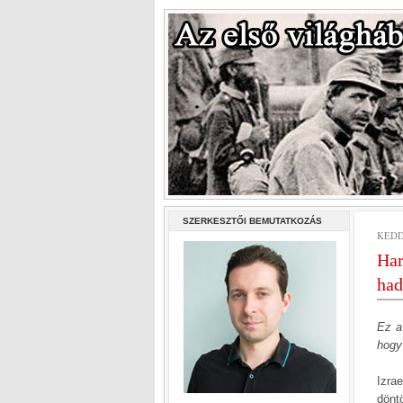
SZERKESZTŐI BEMUTATKOZÁS
KEDD
Har
had
Ez a
hogy
Izrae
dönt