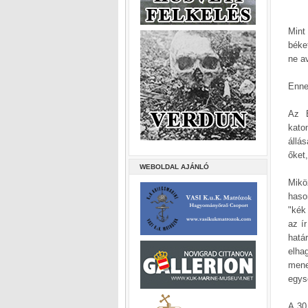
Mint
béke
ne a
Enne
Az E
kato
állá
őket
WEBOLDAL AJÁNLÓ
Mikö
haso
"kék
az í
hatá
elha
mene
egys
A 30