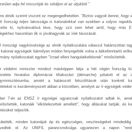
erűen adja fel misszióját és sétáljon el az útjukból."
ins elnök szerint viszont ez megengedhetetlen.
"Biztos vagyok benne, hogy 
tt Írország teljes lakossága is katonáinkkal van ezekben a súlyos napokb
ntette ki, nyilvánvalóvá téve, hogy szó sem lehet arról, hogy más 
égekhez hasonlóan ők is jóváhagynák az írek távozását.
el írországi nagykövetsége az elnök nyilatkozatára válaszul határozottan tag
 katonai egységeik bármilyen módon fenyegették volna a békefenntartó erőke
rmány nyilatkozatait egyben "Izrael elleni hangulatkeltésnek" minősítették.
r védelmi miniszter mindezt másképpen látja: a hét végén Írország kü
iselete hivatalos diplomáciai tiltakozást (démarche) juttatott el az iz
gyminisztériumba, amiért a határozott felszólítások után konkrét ka
leteket is kezdeményezett abban a körzetben, amelyet az ír egységek véde
ber 7-én az ENSZ ír egységei ugyancsak nyilatkozatot adtak ki, ame
rősítették, katonáik "elkötelezettek amellett", hogy állásukat tartják, és ka
tésüket teljesítik.
átették, minden katonájuk ép és egészséges, veszteségeket mindeddi
nvedtek el. Az UNIFIL parancsnoksága ugyanezen a napon "rendk