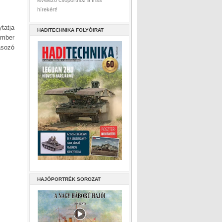
levelező csoporthoz a friss
hírekért!
tatja
HADITECHNIKA FOLYÓIRAT
ember
ásozó
HAJÓPORTRÉK SOROZAT