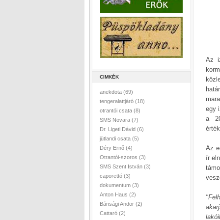
Az i
korm
CIMKÉK
közl
hatá
anekdota
(69)
mara
tengeralattjáró
(18)
egy 
otrantói csata
(8)
a 20
SMS Novara
(7)
érték
Dr. Ligeti Dávid
(6)
jütlandi csata
(5)
Az e
Déry Ernő
(4)
ír el
Otrantói-szoros
(3)
SMS Szent István
(3)
támo
caporettó
(3)
veszé
dokumentum
(3)
Anton Haus
(2)
"Fel
Bánsági Andor
(2)
akar
Cattaró
(2)
lakó