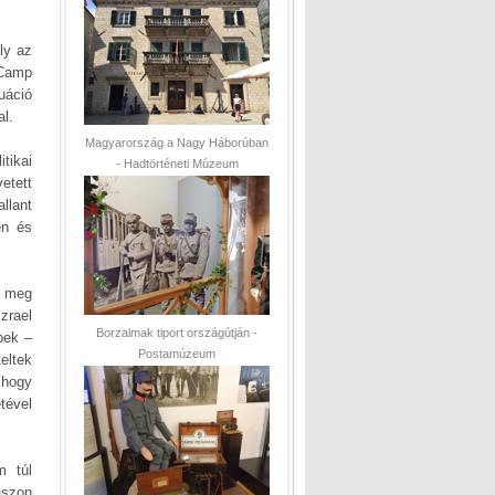
ly az
 Camp
uáció
al.
Magyarország a Nagy Háborúban
tikai
- Hadtörténeti Múzeum
etett
llant
en és
k meg
zrael
Borzalmak tiport országútján -
bek –
Postamúzeum
eltek
 hogy
tével
m túl
aszon