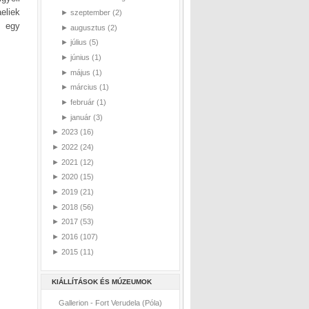
eliek
►
szeptember
(2)
k egy
►
augusztus
(2)
►
július
(5)
►
június
(1)
►
május
(1)
►
március
(1)
►
február
(1)
►
január
(3)
►
2023
(16)
►
2022
(24)
►
2021
(12)
►
2020
(15)
►
2019
(21)
►
2018
(56)
►
2017
(53)
►
2016
(107)
►
2015
(11)
KIÁLLÍTÁSOK ÉS MÚZEUMOK
Gallerion - Fort Verudela (Póla)