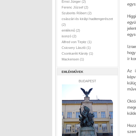
Ernst Jünger
(2)
egysz
Ferenc József
(2)
Szuborits Róbert
(2)
Higg
császári és királyi haditengerészet
együ
(2)
jele
emlékmű
(2)
egys
isonzó
(2)
Alfred von Tirpitz
(1)
Izra
Csicsery László
(1)
hogy
Csonkaréti Károly
(1)
ír ko
Mackensen
(1)
Az í
EMLÉKMŰVEK
képv
BUDAPEST
külü
műve
Októ
mege
külde
Hozz
sze