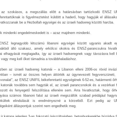
 az szokásos, a megszállás előtt a határsávban tartózkodó ENSZ U
fenntartóknak is figyelmeztetést küldött a haderő, hogy hagyják el állásaika
vatkozzanak be a Hezbollah egységei és az izraeli hadsereg közötti harcba.
k mindenki engedelmeskedett is – azaz majdnem mindenki.
NSZ legnagyobb létszámú libanoni egységei között ugyanis akadt e
nákból álló szakasz, amely erkölcsi okokra és ENSZ-parancsukra hivat
sai elhagyását megtagadta, így az izraeli hadseregnek vagy távozásra kell b
, vagy meg kell őket támadnia a továbbhaladáshoz.
zben az izraeli hadsereg katonái – a Libanon elleni 2006-os rövid inváz
nlóan – ismét az összes helyen áttörték az úgynevezett fegyverszüneti,
 vonalat", az ENSZ UNIFIL békefenntartó egységének 6-52-es, határmenti őrh
r katonák továbbra sem hagyták el, az izraeli parancsnokok és a vezérkari 
rozott és fenyegető felszólítása ellenére sem. Arra hivatkoztak, hogy őrh
gyása számos libanoni falut az izraeli megszállók szabad prédájául hagyn
kültek elindulását is eredményezné a körzetből. Ezt pedig az U
égeiként álláspontjuk szerint nem engedhetik meg.
 ír katona jelenleg 3-as fokozatú készültségben, betonbunkerekbe húzódva fi