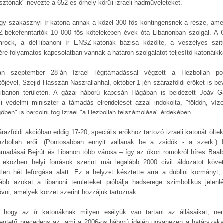
sztónak" nevezte a 652-es őrhely körüli izraeli hadműveleteket.
gy szakasznyi ír katona annak a közel 300 fős kontingensnek a része, ame
-békefenntartók 10 000 fős kötelékében évek óta Libanonban szolgál. A
rock, a dél-libanoni ír ENSZ-katonák bázisa közölte, a veszélyes szit
nére folyamatos kapcsolatban vannak a határon szolgálatot teljesítő katonáikk
án szeptember 28-án Izrael légitámadással végzett a Hezbollah poli
tőjével, Szejid Hasszán Naszrallahhal, október 1-jén szárazföldi erőket is bev
Libanon területén. A gázai háború kapcsán Hágában is beidézett Joáv Ga
eli védelmi miniszter a támadás elrendelését azzal indokolta, "földön, víz
gőben" is harcolni fog Izrael "a Hezbollah felszámolása" érdekében.
árazföldi akcióban eddig 17-20, speciális erőkhöz tartozó izraeli katonát ölte
zbollah erői. (Pontosabban ennyit vallanak be a zsidók - a szerk.) I
támadásai Bejrút és Libanon több városa – így az ókori romokról híres Baal
n eközben helyi források szerint már legalább 2000 civil áldozatot követ
tlen hét leforgása alatt. Ez a helyzet késztette arra a dublini kormányt,
lább azokat a libanoni területeket próbálja hadserege szimbolikus jelenlé
vni, amelyek körzet szerint hozzájuk tartoznak.
, hogy az ír katonáknak milyen esélyük van tartani az állásaikat, ne
egtető precedens az, ami a 2006-os háború idején ugyanezen a határszak