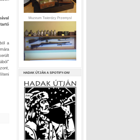
bával
Muzeum Twierdzy Przemysl
tartó
ból a
ámára
erült
ából"
zont,
HADAK ÚTJÁN A SPOTIFY-ON!
íteni