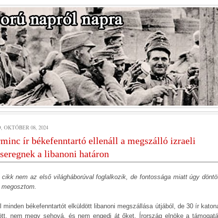
, OKTÓBER 08, 2024
minc ír békefenntartó ellenáll a megszálló izraeli
seregnek a libanoni határon
 cikk nem az első világháborúval foglalkozik, de fontossága miatt úgy döntö
 megosztom.
l minden békefenntartót elküldött libanoni megszállása útjából, de 30 ír kato
ött, nem megy sehová, és nem engedi át őket. Írország elnöke a támogatá