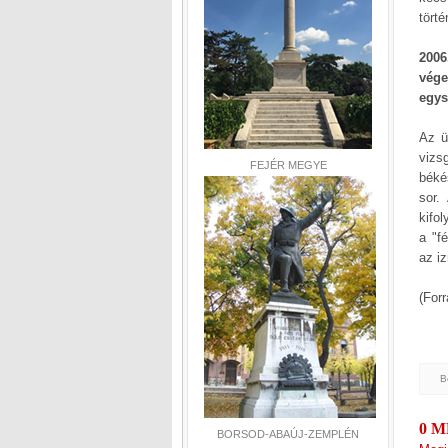
törté
2006
vége
egys
Az ü
vizs
FEJÉR MEGYE
béké
sor.
kifo
a "f
az i
(Forr
B
0 
BORSOD-ABAÚJ-ZEMPLÉN