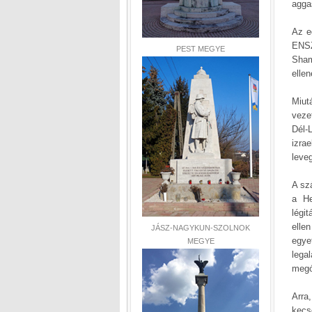
agga
Az e
ENSZ
PEST MEGYE
Sham
elle
Miut
veze
Dél-
izra
leve
A sz
a He
légi
elle
JÁSZ-NAGYKUN-SZOLNOK
egye
MEGYE
lega
megó
Arra
kecs