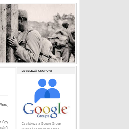
LEVELEZŐ CSOPORT
ttem,
na úgy
Csatlakozz a Google Group
sáról