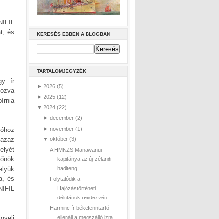
NIFIL
t, és
KERESÉS EBBEN A BLOGBAN
TARTALOMJEGYZÉK
gy ír
►
2026
(5)
kozva
►
2025
(12)
írnia
▼
2024
(22)
►
december
(2)
►
november
(1)
ióhoz
▼
október
(3)
 azaz
elyét
A HMNZS Manawanui
főnök
kapitánya az új-zélandi
haditeng...
elyük
a, és
Folytatódik a
NIFIL
Hajózástörténeti
délutánok rendezvén...
Harminc ír békefenntartó
ellenáll a megszálló izra...
gyeli