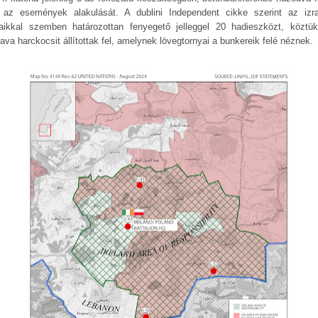
az események alakulását. A dublini Independent cikke szerint az izra
saikkal szemben határozottan fenyegető jelleggel 20 hadieszközt, köztü
ava harckocsit állítottak fel, amelynek lövegtornyai a bunkereik felé néznek.