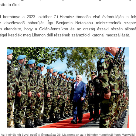
sította őket.
el kormánya a 2023. október 7-i Hamász-támadás első évfordulóján is foly
e kiszélesedő háborúját. Így Benjamin Netanjahu miniszterelnök szept
n elrendelte, hogy a Golán-fennsíkon és az ország északi részén állom
égei kezdjék meg Libanon déli részének szárazföldi katonai megszállását.
Az ír elnök két évvel ezelőtti látogatása Dél-Libanonban az ír békefenntartóknál (fotó: Maxwells)