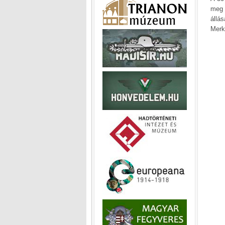
meg 
állá
Merk