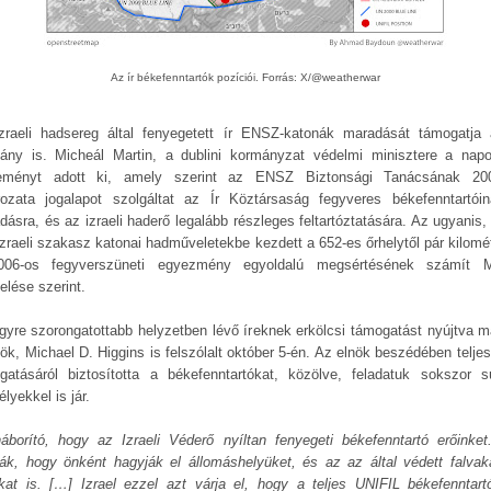
Az ír békefenntartók pozíciói. Forrás: X/@weatherwar
zraeli hadsereg által fenyegetett ír ENSZ-katonák maradását támogatja 
ány is. Micheál Martin, a dublini kormányzat védelmi minisztere a nap
eményt adott ki, amely szerint az ENSZ Biztonsági Tanácsának 20
rozata jogalapot szolgáltat az Ír Köztársaság fegyveres békefenntartói
dásra, és az izraeli haderő legalább részleges feltartóztatására. Az ugyanis,
izraeli szakasz katonai hadműveletekbe kezdett a 652-es őrhelytől pár kilomét
06-os fegyverszüneti egyezmény egyoldalú megsértésének számít M
elése szerint.
gyre szorongatottabb helyzetben lévő íreknek erkölcsi támogatást nyújtva m
nök, Michael D. Higgins is felszólalt október 5-én. Az elnök beszédében telje
gatásáról biztosította a békefenntartókat, közölve, feladatuk sokszor s
lyekkel is jár.
háborító, hogy az Izraeli Véderő nyíltan fenyegeti békefenntartó erőinket
ják, hogy önként hagyják el állomáshelyüket, és az az által védett falvak
ikat is. […] Izrael ezzel azt várja el, hogy a teljes UNIFIL békefenntart