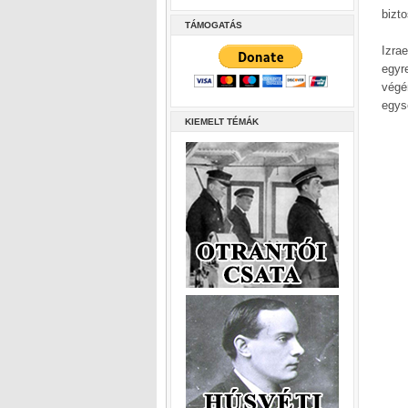
bizto
TÁMOGATÁS
Izra
egyr
végé
egys
KIEMELT TÉMÁK