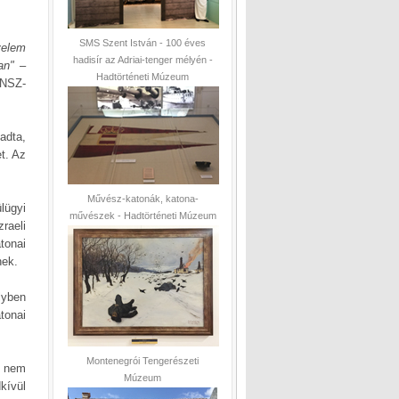
SMS Szent István - 100 éves
velem
hadisír az Adriai-tenger mélyén -
an"
–
Hadtörténeti Múzeum
ENSZ-
adta,
t. Az
Művész-katonák, katona-
lügyi
művészek - Hadtörténeti Múzeum
raeli
tonai
nek.
lyben
tonai
Montenegrói Tengerészeti
g nem
Múzeum
ívül