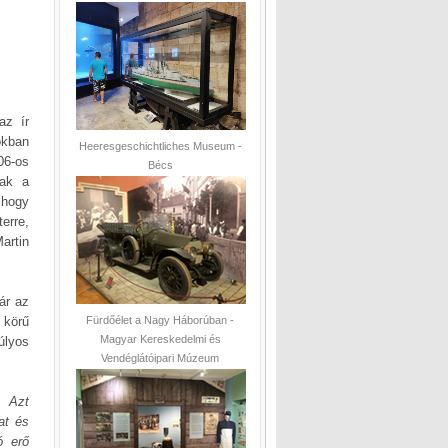
az ír
okban
Heeresgeschichtliches Museum -
06-os
Bécs
nak a
 hogy
erre,
artin
ár az
s körű
Fürdőélet a Nagy Háborúban -
Magyar Kereskedelmi és
úlyos
Vendéglátóipari Múzeum
. Azt
at és
ó erő