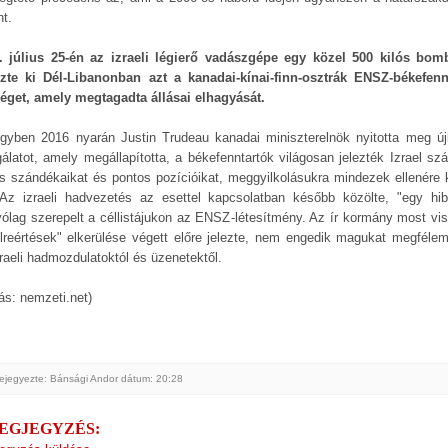
nt.
. július 25-én az izraeli légierő vadászgépe egy közel 500 kilós bom
zte ki Dél-Libanonban azt a kanadai-kínai-finn-osztrák ENSZ-békefenn
éget, amely megtagadta állásai elhagyását.
gyben 2016 nyarán Justin Trudeau kanadai miniszterelnök nyitotta meg új
gálatot, amely megállapította, a békefenntartók világosan jelezték Izrael sz
s szándékaikat és pontos pozícióikat, meggyilkolásukra mindezek ellenére k
 Az izraeli hadvezetés az esettel kapcsolatban később közölte, "egy hib
lyólag szerepelt a céllistájukon az ENSZ-létesítmény. Az ír kormány most vis
élreértések" elkerülése végett előre jelezte, nem engedik magukat megféleml
zraeli hadmozdulatoktól és üzenetektől.
ás: nemzeti.net)
ejegyezte: Bánsági Andor
dátum:
20:28
MEGJEGYZÉS: