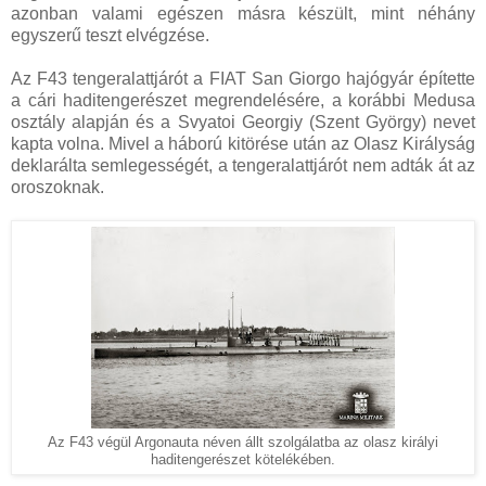
azonban valami egészen másra készült, mint néhány
egyszerű teszt elvégzése.
Az F43 tengeralattjárót a FIAT San Giorgo hajógyár építette
a cári haditengerészet megrendelésére, a korábbi Medusa
osztály alapján és a Svyatoi Georgiy (Szent György) nevet
kapta volna. Mivel a háború kitörése után az Olasz Királyság
deklarálta semlegességét, a tengeralattjárót nem adták át az
oroszoknak.
Az F43 végül Argonauta néven állt szolgálatba az olasz királyi
haditengerészet kötelékében.