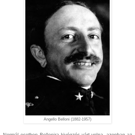
Angello Belloni (1882-1957)
Normál esetben Bellonira kivégzés várt volna, azonban az