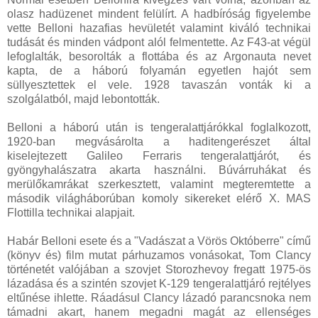
olasz hadüzenet mindent felülírt. A hadbíróság figyelembe
vette Belloni hazafias hevületét valamint kiváló technikai
tudását és minden vádpont alól felmentette. Az F43-at végül
lefoglalták, besorolták a flottába és az Argonauta nevet
kapta, de a háború folyamán egyetlen hajót sem
süllyesztettek el vele. 1928 tavaszán vonták ki a
szolgálatból, majd lebontották.
Belloni a háború után is tengeralattjárókkal foglalkozott,
1920-ban megvásárolta a haditengerészet által
kiselejtezett Galileo Ferraris tengeralattjárót, és
gyöngyhalászatra akarta használni. Búvárruhákat és
merülőkamrákat szerkesztett, valamint megteremtette a
második világháborúban komoly sikereket elérő X. MAS
Flottilla technikai alapjait.
Habár Belloni esete és a "Vadászat a Vörös Októberre" című
(könyv és) film mutat párhuzamos vonásokat, Tom Clancy
történetét valójában a szovjet Storozhevoy fregatt 1975-ös
lázadása és a szintén szovjet K-129 tengeralattjáró rejtélyes
eltűnése ihlette. Ráadásul Clancy lázadó parancsnoka nem
támadni akart, hanem megadni magát az ellenséges