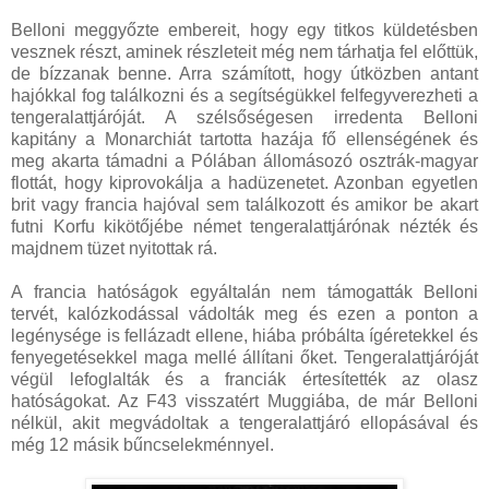
Belloni meggyőzte embereit, hogy egy titkos küldetésben
vesznek részt, aminek részleteit még nem tárhatja fel előttük,
de bízzanak benne. Arra számított, hogy útközben antant
hajókkal fog találkozni és a segítségükkel felfegyverezheti a
tengeralattjáróját. A szélsőségesen irredenta Belloni
kapitány a Monarchiát tartotta hazája fő ellenségének és
meg akarta támadni a Pólában állomásozó osztrák-magyar
flottát, hogy kiprovokálja a hadüzenetet. Azonban egyetlen
brit vagy francia hajóval sem találkozott és amikor be akart
futni Korfu kikötőjébe német tengeralattjárónak nézték és
majdnem tüzet nyitottak rá.
A francia hatóságok egyáltalán nem támogatták Belloni
tervét, kalózkodással vádolták meg és ezen a ponton a
legénysége is fellázadt ellene, hiába próbálta ígéretekkel és
fenyegetésekkel maga mellé állítani őket. Tengeralattjáróját
végül lefoglalták és a franciák értesítették az olasz
hatóságokat. Az F43 visszatért Muggiába, de már Belloni
nélkül, akit megvádoltak a tengeralattjáró ellopásával és
még 12 másik bűncselekménnyel.