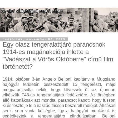
csütörtök, november 06, 2025
Egy olasz tengeralattjáró parancsnok
1914-es magánakciója ihlette a
"Vadászat a Vörös Októberre" című film
történetét?
1914. október 3-án Angelo Belloni kapitány a Muggiano
hajógyár területén összeszedett 15 tengerészt, majd
megparancsolta nekik, hogy kövessék őt az újonnan
elkészült F43-as tengeralattjáró fedélzetére. Az őrségben
álló katonáknak azt mondta, parancsot kapott, hogy fusson
ki és tesztelje le a naszád frissen beszerelt rádióját. Állításait
senki sem vonta kétségbe, így a hajógyári munkások is
segédkeztek a tengeralattjáró elindulásában. Belloni