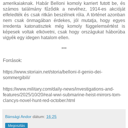
amerikaiaknak. Habár Belloni komoly karriert futott be, és
számos találmány fűződik a nevéhez, 1914-es akcióját
elfeledték és csak ritkán beszélnek róla. A történet azonban
nem csak önmagában érdekes, jól mutatja, hogy egyes
irredenta katonatisztek még komoly függelemsértést is
képesek voltak elkövetni, csak hogy országukat háborúba
vigyék egy idegen hatalom ellen.
***
Források:
https://www.storiain.net/storia/belloni-il-genio-dei-
sommergibili/
https://www.military.com/daily-news/investigations-and-
features/2025/10/20/real-wwi-submarine-heist-mirrors-tom-
clancys-novel-hunt-red-october.html
Bánsági Andor
dátum:
16:25
Megosztás