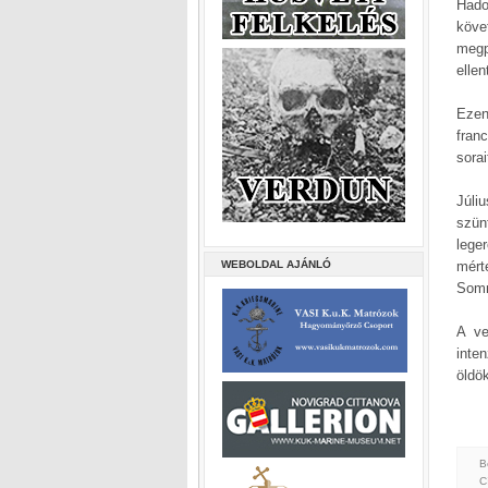
Hado
köve
megp
elle
Ezen
fran
sorai
Júli
szün
lege
WEBOLDAL AJÁNLÓ
mért
Somm
A ve
inte
öldök
B
C