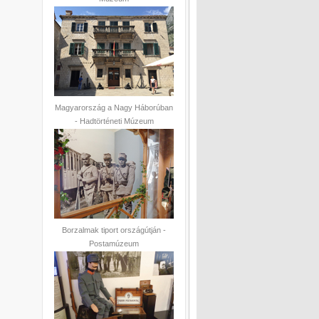
Magyarország a Nagy Háborúban
- Hadtörténeti Múzeum
Borzalmak tiport országútján -
Postamúzeum