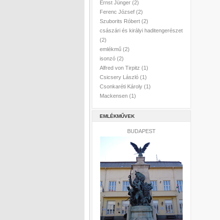
Ernst Jünger
(2)
Ferenc József
(2)
Szuborits Róbert
(2)
császári és királyi haditengerészet
(2)
emlékmű
(2)
isonzó
(2)
Alfred von Tirpitz
(1)
Csicsery László
(1)
Csonkaréti Károly
(1)
Mackensen
(1)
EMLÉKMŰVEK
BUDAPEST