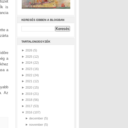
tüzét
Ők is
ancia
KERESÉS EBBEN A BLOGBAN
tte a
zárta
TARTALOMJEGYZÉK
►
2026
(5)
időre
►
2025
(12)
még a
►
2024
(22)
ekhez
►
2023
(16)
ása a
►
2022
(24)
►
2021
(12)
nyabb
►
2020
(15)
a. Az
►
2019
(21)
►
2018
(56)
►
2017
(53)
▼
2016
(107)
►
december
(5)
►
november
(5)