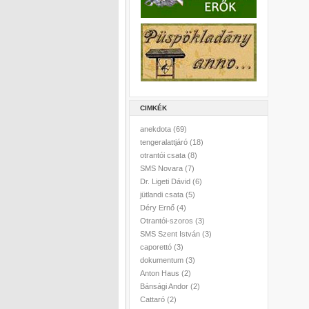
CIMKÉK
anekdota
(69)
tengeralattjáró
(18)
otrantói csata
(8)
SMS Novara
(7)
Dr. Ligeti Dávid
(6)
jütlandi csata
(5)
Déry Ernő
(4)
Otrantói-szoros
(3)
SMS Szent István
(3)
caporettó
(3)
dokumentum
(3)
Anton Haus
(2)
Bánsági Andor
(2)
Cattaró
(2)