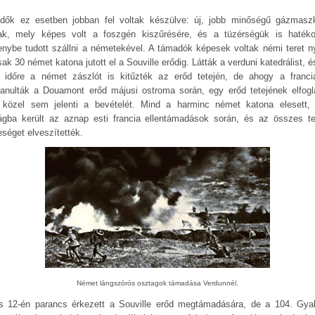
dők ez esetben jobban fel voltak készülve: új, jobb minőségű gázmasz
ak, mely képes volt a foszgén kiszűrésére, és a tüzérségük is haték
enybe tudott szállni a németekével. A támadók képesek voltak némi teret ny
ak 30 német katona jutott el a Souville erődig. Látták a verduni katedrálist, 
d időre a német zászlót is kitűzték az erőd tetején, de ahogy a franci
anulták a Douamont erőd májusi ostroma során, egy erőd tetejének elfogl
közel sem jelenti a bevételét. Mind a harminc német katona elesett,
ágba került az aznap esti francia ellentámadások során, és az összes ter
eséget elveszítették.
Német lángszórós osztagok támadása Verdunnél.
us 12-én parancs érkezett a Souville erőd megtámadására, de a 104. Gya