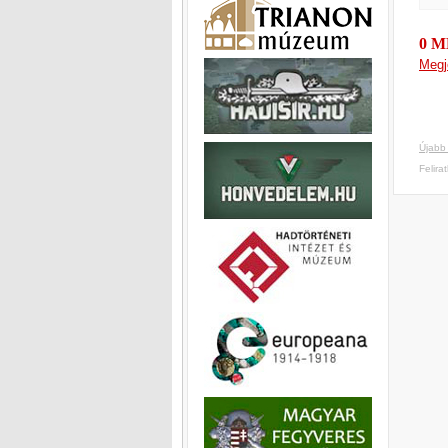
0 
Megj
Újabb
Felira