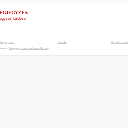
MEGJEGYZÉS:
egyzés küldése
 bejegyzés
Főoldal
Régebbi bej
tkozás:
Megjegyzések küldése (Atom)