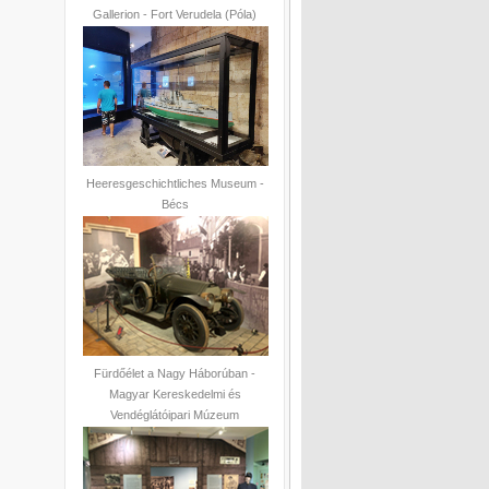
Gallerion - Fort Verudela (Póla)
Heeresgeschichtliches Museum -
Bécs
Fürdőélet a Nagy Háborúban -
Magyar Kereskedelmi és
Vendéglátóipari Múzeum