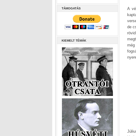
A vé
TÁMOGATÁS
kapt
vers
de cs
rövi
megt
KIEMELT TÉMÁK
még 
fogs
nyer
Júli