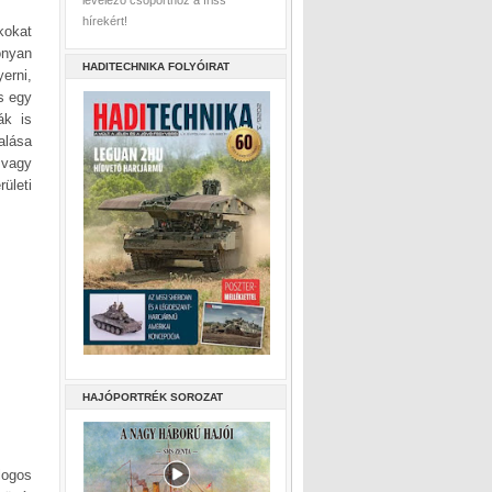
levelező csoporthoz a friss
hírekért!
kokat
onyan
HADITECHNIKA FOLYÓIRAT
erni,
és egy
ák is
alása
 vagy
ületi
HAJÓPORTRÉK SOROZAT
logos