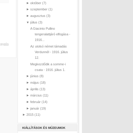
►
október
(7)
►
szeptember
(1)
►
augusztus
(3)
▼
július
(3)
A Giacinto Pullino
tengeralattjáró elfogása -
1916...
egyzés
Az utolsó német támadás
Verdunnél - 1916. július
12.
Megkezdődik a somme-i
csata - 1916. július 1.
►
június
(8)
►
május
(18)
►
április
(13)
►
március
(11)
►
február
(14)
►
január
(19)
►
2015
(11)
KIÁLLÍTÁSOK ÉS MÚZEUMOK