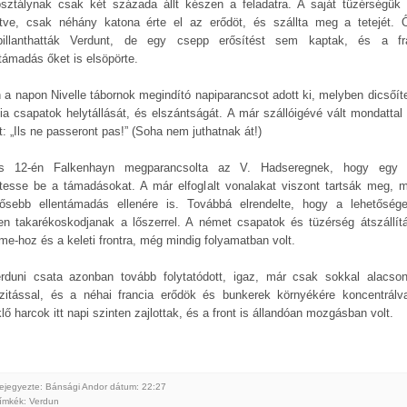
sztálynak csak két százada állt készen a feladatra. A saját tüzérségük 
tve, csak néhány katona érte el az erődöt, és szállta meg a tetejét. 
illanthatták Verdunt, de egy csepp erősítést sem kaptak, és a fr
ntámadás őket is elsöpörte.
 a napon Nivelle tábornok megindító napiparancsot adott ki, melyben dicsőíte
cia csapatok helytállását, és elszántságát. A már szállóigévé vált mondattal 
t: „Ils ne passeront pas!” (Soha nem juthatnak át!)
us 12-én Falkenhayn megparancsolta az V. Hadseregnek, hogy egy 
tesse be a támadásokat. A már elfoglalt vonalakat viszont tartsák meg, 
rősebb ellentámadás ellenére is. Továbbá elrendelte, hogy a lehetőség
en takarékoskodjanak a lőszerrel. A német csapatok és tüzérség átszállít
e-hoz és a keleti frontra, még mindig folyamatban volt.
rduni csata azonban tovább folytatódott, igaz, már csak sokkal alacso
nzitással, és a néhai francia erődök és bunkerek környékére koncentrálv
lő harcok itt napi szinten zajlottak, és a front is állandóan mozgásban volt.
ejegyezte: Bánsági Andor
dátum:
22:27
ímkék:
Verdun