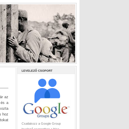
LEVELEZŐ CSOPORT
ár az
 és a
kozta
s hoz
tokat
Csatlakozz a Google Group