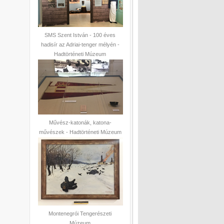
SMS Szent István - 100 éves
hadisír az Adriai-tenger mélyén -
Hadtörténeti Múzeum
Művész-katonák, katona-
művészek - Hadtörténeti Múzeum
Montenegrói Tengerészeti
Múzeum