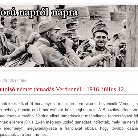
 JÚLIUS 12, 2016
utolsó német támadás Verdunnél - 1916. július 12.
meteknek közel öt hónapnyi ostrom után sem sikerült bevenniük Verdunt, b
só néhány francia erőd már csábító közelségben volt. A Bruszilov-offenzíva
ei csata a további Verdun elleni támadásokat másodlagos fontosságúvá fo
Ennek ellenére július 11-én még egy utolsó támadást indítottak, mely ha nem i
ő eredményt, megakadályozza a franciákat abban, hogy további csapa
assanak át a Somme-hoz.