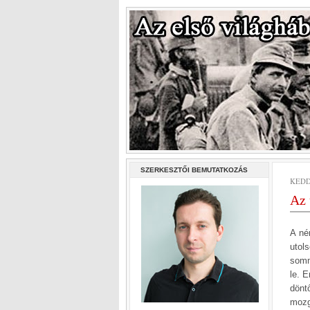
SZERKESZTŐI BEMUTATKOZÁS
KEDD,
Az 
A né
utol
somm
le. 
dönt
mozg