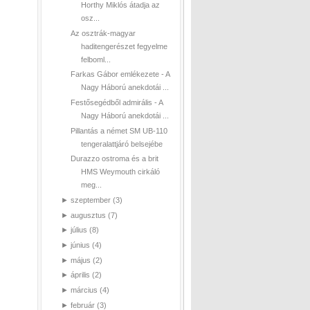
Horthy Miklós átadja az
osz...
Az osztrák-magyar
haditengerészet fegyelme
felboml...
Farkas Gábor emlékezete - A
Nagy Háború anekdotái ...
Festősegédből admirális - A
Nagy Háború anekdotái ...
Pillantás a német SM UB-110
tengeralattjáró belsejébe
Durazzo ostroma és a brit
HMS Weymouth cirkáló
meg...
►
szeptember
(3)
►
augusztus
(7)
►
július
(8)
►
június
(4)
►
május
(2)
►
április
(2)
►
március
(4)
►
február
(3)