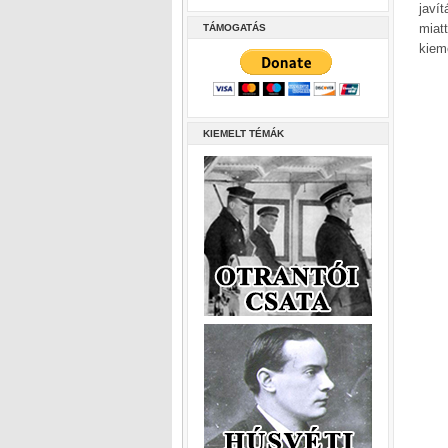
javí
miat
TÁMOGATÁS
kiem
KIEMELT TÉMÁK