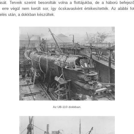
tását. Terveik szerint besorolták volna a flottájukba, de a háború befejez
t erre végül nem került sor, így ócskavasként értékesítették. Az alábbi fo
elés után, a dokkban készültek.
Az UB-110 dokkban.