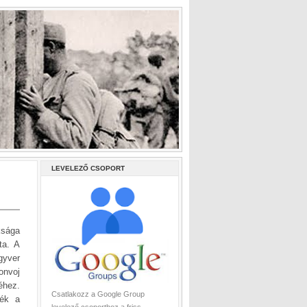
LEVELEZŐ CSOPORT
ksága
ta. A
gyver
onvoj
éhez.
Csatlakozz a Google Group
ték a