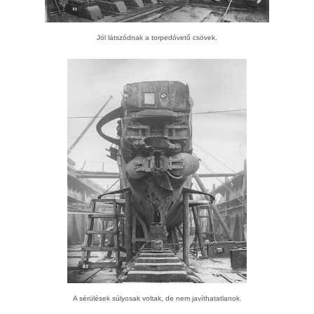
Jól látszódnak a torpedóvető csövek.
A sérülések súlyosak voltak, de nem javíthatatlanok.