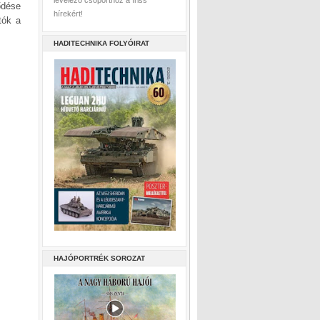
levelező csoporthoz a friss
ődése
hírekért!
tók a
HADITECHNIKA FOLYÓIRAT
HAJÓPORTRÉK SOROZAT