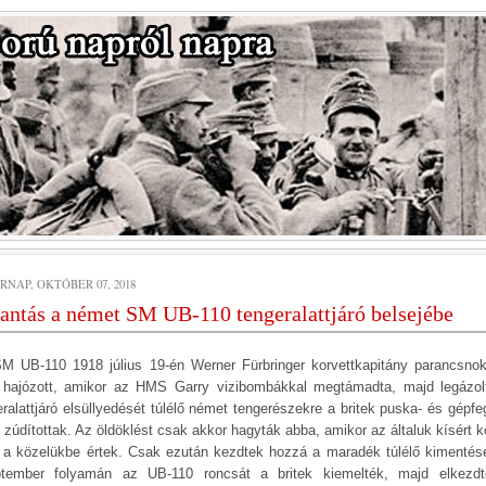
RNAP, OKTÓBER 07, 2018
lantás a német SM UB-110 tengeralattjáró belsejébe
M UB-110 1918 július 19-én Werner Fürbringer korvettkapitány parancsno
t hajózott, amikor az HMS Garry vizibombákkal megtámadta, majd legázol
eralattjáró elsüllyedését túlélő német tengerészekre a britek puska- és gépfe
t zúdítottak. Az öldöklést csak akkor hagyták abba, amikor az általuk kísért k
i a közelükbe értek. Csak ezután kezdtek hozzá a maradék túlélő kimentés
tember folyamán az UB-110 roncsát a britek kiemelték, majd elkezd