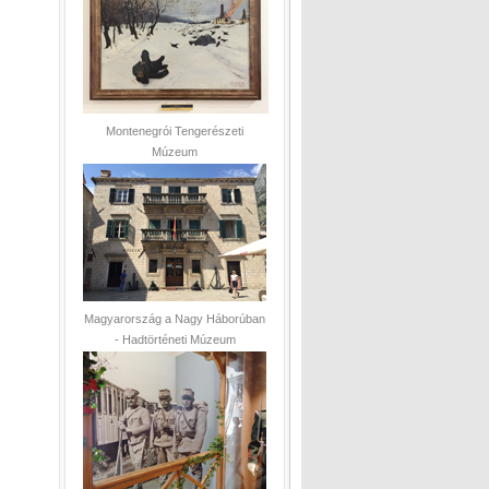
Montenegrói Tengerészeti
Múzeum
Magyarország a Nagy Háborúban
- Hadtörténeti Múzeum