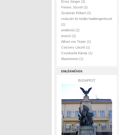
Ernst Jünger
(2)
Ferenc József
(2)
Szuborits Róbert
(2)
császári és királyi haditengerészet
(2)
emlékmű
(2)
isonzó
(2)
Alfred von Tirpitz
(1)
Csicsery László
(1)
Csonkaréti Károly
(1)
Mackensen
(1)
EMLÉKMŰVEK
BUDAPEST