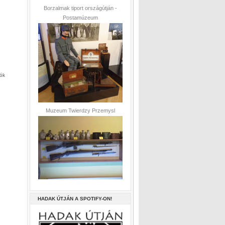
Borzalmak tiport országútján -
Postamúzeum
dók
Muzeum Twierdzy Przemysl
HADAK ÚTJÁN A SPOTIFY-ON!