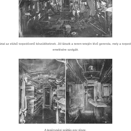
ttal az elülső torpedóvető készülékeknek. Jól látszik a terem tetején lévő gerenda, mely a torpe
emelésére szolgált.
A legénységi szállás egy része.