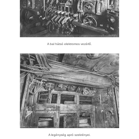
A bal hátsó elektromos vezérlő.
A legénység apró szekrényei.