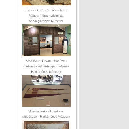
Fürdőélet a Nagy Háborúban -
Magyar Kereskedelmi és
Vendéglátóipari Múzeum
SMS Szent István - 100 éves
hadisír az Adriai-tenger mélyén -
Hadtörténeti Múzeum
Művész-katonák, katona-
művészek - Hadtörténeti Múzeum