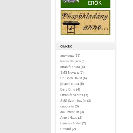
CIMKÉK
anekdota
(69)
tengeralattjáró
(18)
otrantói csata
(8)
SMS Novara
(7)
Dr. Ligeti Dávid
(6)
jütlandi csata
(5)
Déry Ernő
(4)
Otrantói-szoros
(3)
SMS Szent István
(3)
caporettó
(3)
dokumentum
(3)
Anton Haus
(2)
Bánsági Andor
(2)
Cattaró
(2)