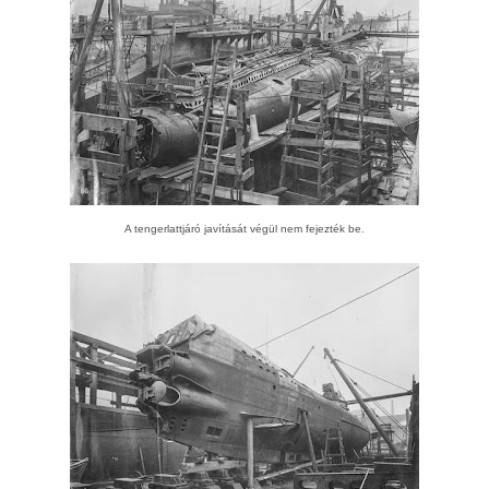
A tengerlattjáró javítását végül nem fejezték be.