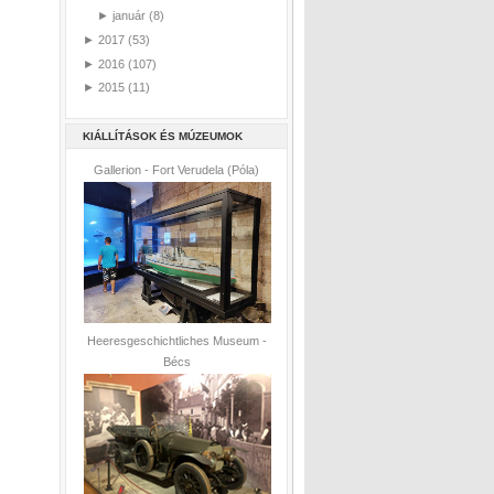
►
január
(8)
►
2017
(53)
►
2016
(107)
►
2015
(11)
KIÁLLÍTÁSOK ÉS MÚZEUMOK
Gallerion - Fort Verudela (Póla)
Heeresgeschichtliches Museum -
Bécs