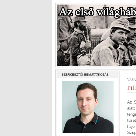
SZERKESZTŐI BEMUTATKOZÁS
VASÁ
Pil
Az S
alat
teng
tüze
hajó
Szep