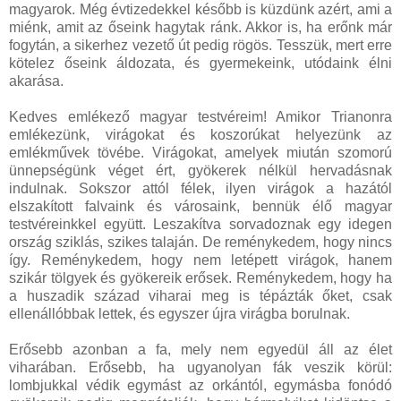
magyarok. Még évtizedekkel később is küzdünk azért, ami a
miénk, amit az őseink hagytak ránk. Akkor is, ha erőnk már
fogytán, a sikerhez vezető út pedig rögös. Tesszük, mert erre
kötelez őseink áldozata, és gyermekeink, utódaink élni
akarása.
Kedves emlékező magyar testvéreim! Amikor Trianonra
emlékezünk, virágokat és koszorúkat helyezünk az
emlékművek tövébe. Virágokat, amelyek miután szomorú
ünnepségünk véget ért, gyökerek nélkül hervadásnak
indulnak. Sokszor attól félek, ilyen virágok a hazától
elszakított falvaink és városaink, bennük élő magyar
testvéreinkkel együtt. Leszakítva sorvadoznak egy idegen
ország sziklás, szikes talaján. De reménykedem, hogy nincs
így. Reménykedem, hogy nem letépett virágok, hanem
szikár tölgyek és gyökereik erősek. Reménykedem, hogy ha
a huszadik század viharai meg is tépázták őket, csak
ellenállóbbak lettek, és egyszer újra virágba borulnak.
Erősebb azonban a fa, mely nem egyedül áll az élet
viharában. Erősebb, ha ugyanolyan fák veszik körül:
lombjukkal védik egymást az orkántól, egymásba fonódó