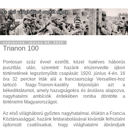
csütörtök, június 04, 2020
Trianon 100
Pontosan száz évvel ezelőtt, közel hatéves háborús
pusztítás után, szeretett hazánk elszenvedte újkori
történetének legszörnyűbb csapását: 1920. június 4-én, 16
óra 32 perckor írták alá a franciaországi Versailles-hoz
tartozó Nagy-Trianon-kastély folyosóján azt a
békediktátumot, amely hazugságokra és árulásra alapozva,
nagyhatalmi ambíciók érdekében romba döntötte a
történelmi Magyarországot.
Az első világháború győztes nagyhatalmai, élükön a Francia
Köztársasággal, hazánk feldarabolásával kívánták felhizlalni
újdonsült csatlósaikat, hogy világhatalmi ábrándjaik