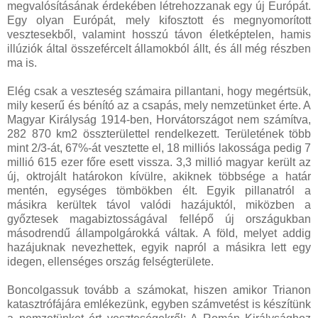
megvalósításának érdekében létrehozzanak egy új Európát.
Egy olyan Európát, mely kifosztott és megnyomorított
vesztesekből, valamint hosszú távon életképtelen, hamis
illúziók által összefércelt államokból állt, és áll még részben
ma is.
Elég csak a veszteség számaira pillantani, hogy megértsük,
mily keserű és bénító az a csapás, mely nemzetünket érte. A
Magyar Királyság 1914-ben, Horvátországot nem számítva,
282 870 km2 összterülettel rendelkezett. Területének több
mint 2/3-át, 67%-át vesztette el, 18 milliós lakossága pedig 7
millió 615 ezer főre esett vissza. 3,3 millió magyar került az
új, oktrojált határokon kívülre, akiknek többsége a határ
mentén, egységes tömbökben élt. Egyik pillanatról a
másikra kerültek távol valódi hazájuktól, miközben a
győztesek magabiztosságával fellépő új országukban
másodrendű állampolgárokká váltak. A föld, melyet addig
hazájuknak nevezhettek, egyik napról a másikra lett egy
idegen, ellenséges ország felségterülete.
Boncolgassuk tovább a számokat, hiszen amikor Trianon
katasztrófájára emlékezünk, egyben számvetést is készítünk