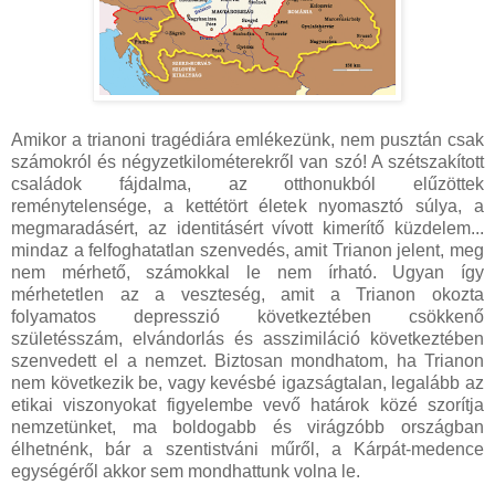
Amikor a trianoni tragédiára emlékezünk, nem pusztán csak
számokról és négyzetkilométerekről van szó! A szétszakított
családok fájdalma, az otthonukból elűzöttek
reménytelensége, a kettétört életek nyomasztó súlya, a
megmaradásért, az identitásért vívott kimerítő küzdelem...
mindaz a felfoghatatlan szenvedés, amit Trianon jelent, meg
nem mérhető, számokkal le nem írható. Ugyan így
mérhetetlen az a veszteség, amit a Trianon okozta
folyamatos depresszió következtében csökkenő
születésszám, elvándorlás és asszimiláció következtében
szenvedett el a nemzet. Biztosan mondhatom, ha Trianon
nem következik be, vagy kevésbé igazságtalan, legalább az
etikai viszonyokat figyelembe vevő határok közé szorítja
nemzetünket, ma boldogabb és virágzóbb országban
élhetnénk, bár a szentistváni műről, a Kárpát-medence
egységéről akkor sem mondhattunk volna le.