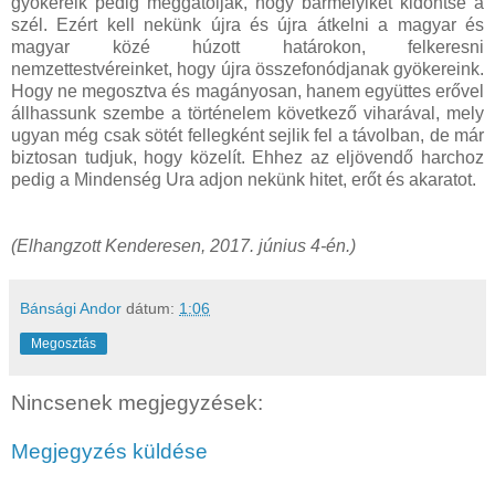
gyökereik pedig meggátolják, hogy bármelyiket kidöntse a
szél. Ezért kell nekünk újra és újra átkelni a magyar és
magyar közé húzott határokon, felkeresni
nemzettestvéreinket, hogy újra összefonódjanak gyökereink.
Hogy ne megosztva és magányosan, hanem együttes erővel
állhassunk szembe a történelem következő viharával, mely
ugyan még csak sötét fellegként sejlik fel a távolban, de már
biztosan tudjuk, hogy közelít. Ehhez az eljövendő harchoz
pedig a Mindenség Ura adjon nekünk hitet, erőt és akaratot.
(Elhangzott Kenderesen, 2017. június 4-én.)
Bánsági Andor
dátum:
1:06
Megosztás
Nincsenek megjegyzések:
Megjegyzés küldése