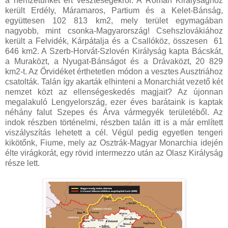
a nemzetünket ért veszteségekről: A Román Királysághoz
került Erdély, Máramaros, Partium és a Kelet-Bánság,
együttesen 102 813 km2, mely terület egymagában
nagyobb, mint csonka-Magyarország! Csehszlovákiához
került a Felvidék, Kárpátalja és a Csallóköz, összesen 61
646 km2. A Szerb-Horvát-Szlovén Királyság kapta Bácskát,
a Muraközt, a Nyugat-Bánságot és a Drávaközt, 20 829
km2-t. Az Őrvidéket érthetetlen módon a vesztes Ausztriához
csatolták. Talán így akarták elhinteni a Monarchiát vezető két
nemzet közt az ellenségeskedés magjait? Az újonnan
megalakuló Lengyelország, ezer éves barátaink is kaptak
néhány falut Szepes és Árva vármegyék területéből. Az
indok részben történelmi, részben talán itt is a már említett
viszályszítás lehetett a cél. Végül pedig egyetlen tengeri
kikötőnk, Fiume, mely az Osztrák-Magyar Monarchia idején
élte virágkorát, egy rövid intermezzo után az Olasz Királyság
része lett.