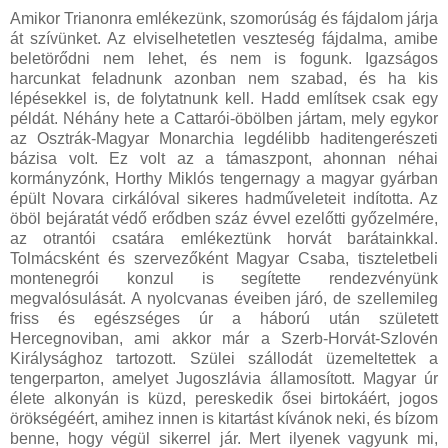
Amikor Trianonra emlékezünk, szomorúság és fájdalom járja
át szívünket. Az elviselhetetlen veszteség fájdalma, amibe
beletörődni nem lehet, és nem is fogunk. Igazságos
harcunkat feladnunk azonban nem szabad, és ha kis
lépésekkel is, de folytatnunk kell. Hadd említsek csak egy
példát. Néhány hete a Cattarói-öbölben jártam, mely egykor
az Osztrák-Magyar Monarchia legdélibb haditengerészeti
bázisa volt. Ez volt az a támaszpont, ahonnan néhai
kormányzónk, Horthy Miklós tengernagy a magyar gyárban
épült Novara cirkálóval sikeres hadműveleteit indította. Az
öböl bejáratát védő erődben száz évvel ezelőtti győzelmére,
az otrantói csatára emlékeztünk horvát barátainkkal.
Tolmácsként és szervezőként Magyar Csaba, tiszteletbeli
montenegrói konzul is segítette rendezvényünk
megvalósulását. A nyolcvanas éveiben járó, de szellemileg
friss és egészséges úr a háború után született
Hercegnoviban, ami akkor már a Szerb-Horvát-Szlovén
Királysághoz tartozott. Szülei szállodát üzemeltettek a
tengerparton, amelyet Jugoszlávia államosított. Magyar úr
élete alkonyán is küzd, pereskedik ősei birtokáért, jogos
örökségéért, amihez innen is kitartást kívánok neki, és bízom
benne, hogy végül sikerrel jár. Mert ilyenek vagyunk mi,