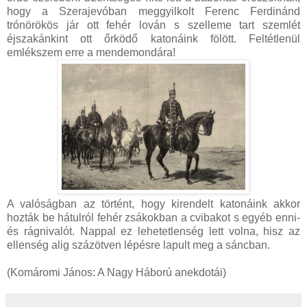
hogy a Szerajevóban meggyilkolt Ferenc Ferdinánd
trónörökös jár ott fehér lován s szelleme tart szemlét
éjszakánkint ott őrködő katonáink fölött. Feltétlenül
emlékszem erre a mendemondára!
A valóságban az történt, hogy kirendelt katonáink akkor
hozták be hátulról fehér zsákokban a cvibakot s egyéb enni-
és rágnivalót. Nappal ez lehetetlenség lett volna, hisz az
ellenség alig százötven lépésre lapult meg a sáncban.
(Komáromi János: A Nagy Háború anekdotái)