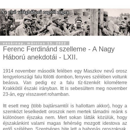
vasárnap, március 13, 2022
Ferenc Ferdinánd szelleme - A Nagy
Háború anekdotái - LXII.
1914 november második felében egy Maszkov nevű orosz
lengyelországi falu fölötti dombon, fenyves szélében voltunk
beásva. Van pedig ez a falu tíz-tizenkét kilométerre
Krakkótól északi irányban. Itt is sebesültem meg november
23-án, egy visszavert rohamban.
Itt esett meg (több bajtársamtól is hallottam akkor), hogy a
szemközt leselkedett oroszok nem mertek támadni reánk s
különösen éjszaka nem. Mert sokan látták közülük, hogy
éjszakánkint valami magas fehérség mozgott idestova az
erdő szélében. Szentséges hite lett a babonás oroszoknak,