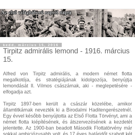
kedd, március 15, 2016
Tirpitz admirális lemond - 1916. március
15.
Alfred von Tirpitz admirális, a modern német flotta
megalkotója, és stratégiájának kidolgozója, benyújtja
lemondását II. Vilmos császárnak, aki - meglepetésére -
elfogadja azt.
Tirpitz 1897-ben került a császár közelébe, amikor
államtitkárnak nevezték ki a Birodalmi Haditengerészetnél.
Egy évvel később benyújtotta az Első Flotta Törvényt, ami a
német flotta kiépítésének, és átszervezésének a kezdetét
jelentette. Az 1900-ban beadott Második Flottatörvény már
sokkal ambiciózusabb volt, és 17 éves határidőt szabott két