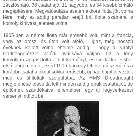
zászlóshajó, 36 csatahajó, 11 nagyobb, és 34 kisebb cirkáló
megépítésére. Megvalósulása esetén akkora flotta jött volna
létre, mely az addig páratlan erejű brit flotta számára is
komoly kihívást jelentett volna.
1905-ben a német flotta már erősebb volt, mint a francia,
vagy az orosz, és úton volt afelé, - igaz, még hosszú
éveknek kellett volna eltelnie addig - hogy a Királyi
Haditengerészet valódi riválisává váljon. Ez a tény
komolyan aggasztotta a brit kormányt, és sir Jackie Fisher
első tengeri lordot, ezért 1906-ban egy teljesen újszerű, és a
korábbi csatahajóknál sokkal erősebb, új hadihajót terveztek
meg és állítottak szolgálatba. Az HMS Dreadnought
megjelenése elavulttá tett minden addig épült csatahajót, de
építőinek szándékaival ellentétben egy új fegyverkezési
versenyt indított be.