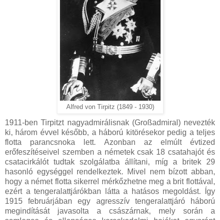
Alfred von Tirpitz (1849 - 1930)
1911-ben Tirpitzt nagyadmirálisnak (Großadmiral) nevezték
ki, három évvel később, a háború kitörésekor pedig a teljes
flotta parancsnoka lett. Azonban az elmúlt évtized
erőfeszítéseivel szemben a németek csak 18 csatahajót és
csatacirkálót tudtak szolgálatba állítani, míg a britek 29
hasonló egységgel rendelkeztek. Mivel nem bízott abban,
hogy a német flotta sikerrel mérkőzhetne meg a brit flottával,
ezért a tengeralattjárókban látta a hatásos megoldást. Így
1915 februárjában egy agresszív tengeralattjáró háború
megindítását javasolta a császárnak, mely során a