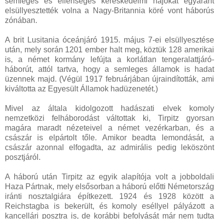
semleges és ellenséges kereskedelmi hajókat egyaránt
elsüllyesztették volna a Nagy-Britannia köré vont háborús
zónában.
A brit Lusitania óceánjáró 1915. május 7-ei elsüllyesztése
után, mely során 1201 ember halt meg, köztük 128 amerikai
is, a német kormány lefújta a korlátlan tengeralattjáró-
háborút, attól tartva, hogy a semleges államok is hadat
üzennek majd. (Végül 1917 februárjában újraindították, ami
kiváltotta az Egyesült Államok hadüzenetét.)
Mivel az általa kidolgozott hadászati elvek komoly
nemzetközi felháborodást váltottak ki, Tirpitz gyorsan
magára maradt nézeteivel a német vezérkarban, és a
császár is elpártolt tőle. Amikor beadta lemondását, a
császár azonnal elfogadta, az admirális pedig leköszönt
posztjáról.
A háború után Tirpitz az egyik alapítója volt a jobboldali
Haza Pártnak, mely elsősorban a háború előtti Németország
iránti nosztalgiára építkezett. 1924 és 1928 között a
Reichstagba is bekerült, és komoly eséllyel pályázott a
kancellári posztra is, de korábbi befolyását már nem tudta