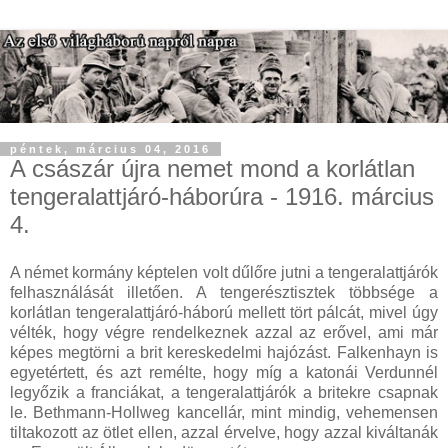
péntek, március 04, 2016
A császár újra nemet mond a korlátlan
tengeralattjáró-háborúra - 1916. március
4.
A német kormány képtelen volt dűlőre jutni a tengeralattjárók
felhasználását illetően. A tengerésztisztek többsége a
korlátlan tengeralattjáró-háború mellett tört pálcát, mivel úgy
vélték, hogy végre rendelkeznek azzal az erővel, ami már
képes megtörni a brit kereskedelmi hajózást. Falkenhayn is
egyetértett, és azt remélte, hogy míg a katonái Verdunnél
legyőzik a franciákat, a tengeralattjárók a britekre csapnak
le. Bethmann-Hollweg kancellár, mint mindig, vehemensen
tiltakozott az ötlet ellen, azzal érvelve, hogy azzal kiváltanák