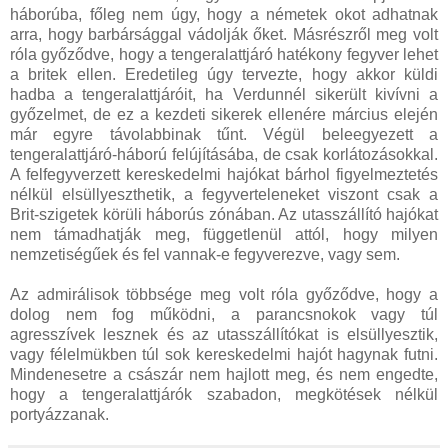
háborúba, főleg nem úgy, hogy a németek okot adhatnak
arra, hogy barbársággal vádolják őket. Másrészről meg volt
róla győződve, hogy a tengeralattjáró hatékony fegyver lehet
a britek ellen. Eredetileg úgy tervezte, hogy akkor küldi
hadba a tengeralattjáróit, ha Verdunnél sikerült kivívni a
győzelmet, de ez a kezdeti sikerek ellenére március elején
már egyre távolabbinak tűnt. Végül beleegyezett a
tengeralattjáró-háború felújításába, de csak korlátozásokkal.
A felfegyverzett kereskedelmi hajókat bárhol figyelmeztetés
nélkül elsüllyeszthetik, a fegyverteleneket viszont csak a
Brit-szigetek körüli háborús zónában. Az utasszállító hajókat
nem támadhatják meg, függetlenül attól, hogy milyen
nemzetiségűek és fel vannak-e fegyverezve, vagy sem.
Az admirálisok többsége meg volt róla győződve, hogy a
dolog nem fog működni, a parancsnokok vagy túl
agresszívek lesznek és az utasszállítókat is elsüllyesztik,
vagy félelmükben túl sok kereskedelmi hajót hagynak futni.
Mindenesetre a császár nem hajlott meg, és nem engedte,
hogy a tengeralattjárók szabadon, megkötések nélkül
portyázzanak.