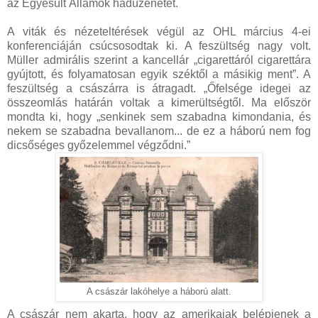
az Egyesült Államok hadüzenetét.
A viták és nézeteltérések végül az OHL március 4-ei
konferenciáján csúcsosodtak ki. A feszültség nagy volt.
Müller admirális szerint a kancellár „cigarettáról cigarettára
gyújtott, és folyamatosan egyik széktől a másikig ment”. A
feszültség a császárra is átragadt. „Őfelsége idegei az
összeomlás határán voltak a kimerültségtől. Ma először
mondta ki, hogy „senkinek sem szabadna kimondania, és
nekem se szabadna bevallanom... de ez a háború nem fog
dicsőséges győzelemmel végződni.”
A császár lakóhelye a háború alatt.
A császár nem akarta, hogy az amerikaiak belépjenek a