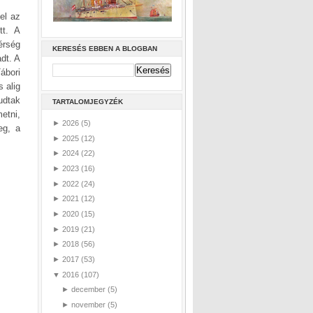
el az
tt. A
érség
KERESÉS EBBEN A BLOGBAN
dt. A
Tábori
 alig
udtak
TARTALOMJEGYZÉK
etni,
►
2026
(5)
eg, a
►
2025
(12)
►
2024
(22)
►
2023
(16)
►
2022
(24)
►
2021
(12)
►
2020
(15)
►
2019
(21)
►
2018
(56)
►
2017
(53)
▼
2016
(107)
►
december
(5)
►
november
(5)