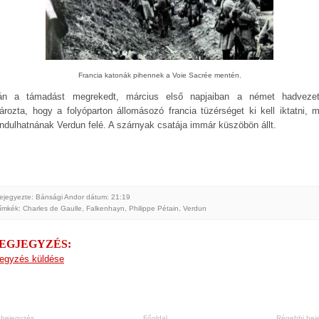
Francia katonák pihennek a Voie Sacrée mentén.
án a támadást megrekedt, március első napjaiban a német hadveze
tározta, hogy a folyóparton állomásozó francia tüzérséget ki kell iktatni, mi
ndulhatnának Verdun felé. A szárnyak csatája immár küszöbön állt.
ejegyezte: Bánsági Andor
dátum:
21:19
ímkék:
Charles de Gaulle
,
Falkenhayn
,
Philippe Pétain
,
Verdun
MEGJEGYZÉS:
egyzés küldése
 bejegyzés
Főoldal
Régebbi bej