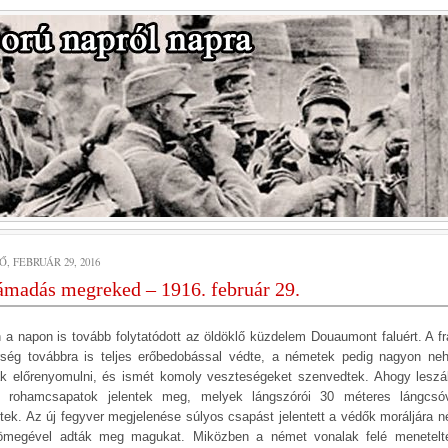
, FEBRUÁR 29, 2016
ámadás megreked – 1916. február 29.
 a napon is tovább folytatódott az öldöklő küzdelem Douaumont faluért. A fr
rség továbbra is teljes erőbedobással védte, a németek pedig nagyon ne
ak előrenyomulni, és ismét komoly veszteségeket szenvedtek. Ahogy leszál
, rohamcsapatok jelentek meg, melyek lángszórói 30 méteres lángcsó
ttek. Az új fegyver megjelenése súlyos csapást jelentett a védők moráljára n
ömegével adták meg magukat. Miközben a német vonalak felé menetelt