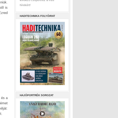
levelező csoporthoz a friss
niük.
hírekért!
ől is
Ezred
HADITECHNIKA FOLYÓIRAT
HAJÓPORTRÉK SOROZAT
 és a
német
lját:
t.