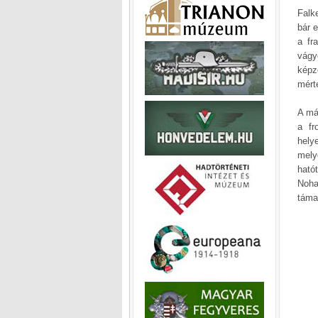
Falk
bár 
a fr
vágy
képz
mért
A má
a fr
hely
mely
ható
Noha
táma