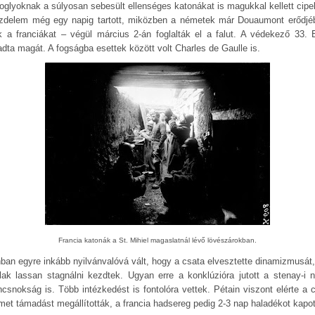
foglyoknak a súlyosan sebesült ellenséges katonákat is magukkal kellett cipel
zdelem még egy napig tartott, miközben a németek már Douaumont erődjéb
ék a franciákat – végül március 2-án foglalták el a falut. A védekező 33. 
dta magát. A fogságba esettek között volt Charles de Gaulle is.
Francia katonák a St. Mihiel magaslatnál lévő lövészárokban.
ban egyre inkább nyilvánvalóvá vált, hogy a csata elvesztette dinamizmusát,
lak lassan stagnálni kezdtek. Ugyan erre a konklúzióra jutott a stenay-i 
ncsnokság is. Több intézkedést is fontolóra vettek. Pétain viszont elérte a cé
met támadást megállították, a francia hadsereg pedig 2-3 nap haladékot kapot