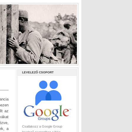
LEVELEZŐ CSOPORT
ancia
hezen
lt az
vákat
ézve,
Csatlakozz a Google Group
ek, a