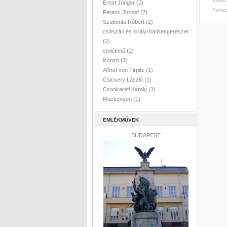
Ernst Jünger
(2)
Felira
Ferenc József
(2)
Szuborits Róbert
(2)
császári és királyi haditengerészet
(2)
emlékmű
(2)
isonzó
(2)
Alfred von Tirpitz
(1)
Csicsery László
(1)
Csonkaréti Károly
(1)
Mackensen
(1)
EMLÉKMŰVEK
BUDAPEST