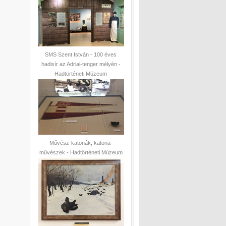
SMS Szent István - 100 éves
hadisír az Adriai-tenger mélyén -
Hadtörténeti Múzeum
Művész-katonák, katona-
művészek - Hadtörténeti Múzeum