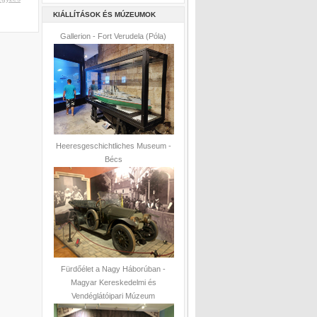
KIÁLLÍTÁSOK ÉS MÚZEUMOK
Gallerion - Fort Verudela (Póla)
Heeresgeschichtliches Museum -
Bécs
Fürdőélet a Nagy Háborúban -
Magyar Kereskedelmi és
Vendéglátóipari Múzeum