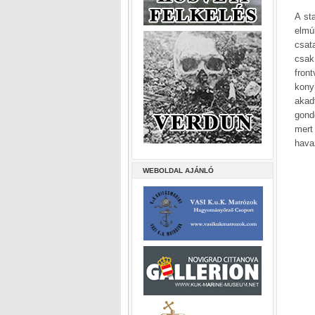
A st
elmú
csat
csak
front
kony
akad
gond
mert
hava
WEBOLDAL AJÁNLÓ