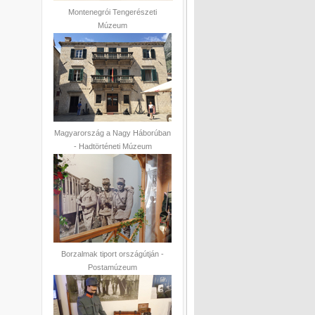
Montenegrói Tengerészeti
Múzeum
Magyarország a Nagy Háborúban
- Hadtörténeti Múzeum
Borzalmak tiport országútján -
Postamúzeum