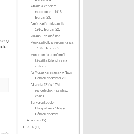
A francia védelem
megroppan - 1916.
február 23.
A mészárlás folytatódik -
1916. február 22.
Verdun - az első nap
tőség
Megkezdődik a verduni csata
előtt
- 1916. február 21.
Monumentális emlékmű
készül a jütlandi csata
emlékére
Ali Murza karavánja - A Nagy
Háború anekdotái VIII.
A Lancia 1Z és 1ZM
páncélautók - az olasz
válasz
Borkereskedelem
Ukrajnában - A Nagy
Háború anekdot...
►
január
(19)
►
2015
(11)
egyzés