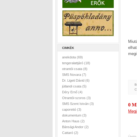
Miut
elha
CIMKÉK
megi
anekdota
(69)
tengeralattjáró
(18)
otrantói csata
(8)
SMS Novara
(7)
Dr. Ligeti Dávid
(6)
B
jütlandi csata
(5)
C
Déry Ernő
(4)
Otrantói-szoros
(3)
SMS Szent István
(3)
0 
caporettó
(3)
Megj
dokumentum
(3)
Anton Haus
(2)
Bánsági Andor
(2)
Cattaró
(2)
Újabb