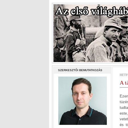
SZERKESZTŐI BEMUTATKOZÁS
HÉTFŐ
A t
Ezen
tüzé
tudt
este
vete
és t