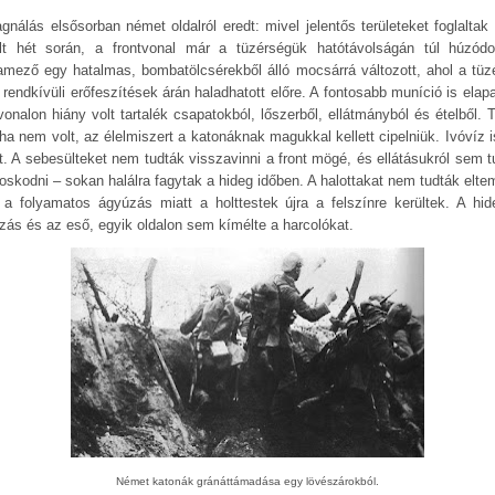
agnálás elsősorban német oldalról eredt: mivel jelentős területeket foglaltak 
lt hét során, a frontvonal már a tüzérségük hatótávolságán túl húzódo
amező egy hatalmas, bombatölcsérekből álló mocsárrá változott, ahol a tüz
 rendkívüli erőfeszítések árán haladhatott előre. A fontosabb muníció is elapa
vonalon hiány volt tartalék csapatokból, lőszerből, ellátmányból és ételből. 
ha nem volt, az élelmiszert a katonáknak magukkal kellett cipelniük. Ivóvíz is
t. A sebesülteket nem tudták visszavinni a front mögé, és ellátásukról sem t
oskodni – sokan halálra fagytak a hideg időben. A halottakat nem tudták eltem
 a folyamatos ágyúzás miatt a holttestek újra a felszínre kerültek. A hid
zás és az eső, egyik oldalon sem kímélte a harcolókat.
Német katonák gránáttámadása egy lövészárokból.