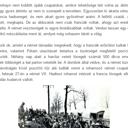
enhayn nem küldött újabb csapatokat, amikor lehetősége lett volna az áttör
egy gyors áttörés az nem is szerepelt a terveiben. Egyszerűen ki akarta vérez
ancia hadsereget, és nem akart gyors győzelmet aratni. A felőrlő csatát, 
ott, megkapta. De az áldozatok nem csak franciák voltak, ahogy azt erede
elte. A német veszteségek is egyre brutálisabbak voltak. Verdun lassan egy 
ékű mészárlásba ment át, amilyet még sohasem látott a világ.
sik ok, amiért a német támadás megrekedt, hogy a franciák erősítést tudtak 
ontra, valamint Pétain utasításait betartva a tüzérséget megfelelő pozíc
ezték. Néhány nap alatt a harcba vetett lövegek számát 500 db-ra eme
ek többségét a bal parton vetették be. A dombok által védve, és a német tüz
távolságán kívül pusztító tűz alá tudták venni a rohamozó német csapat
 február 27-én a német VII. Hadtest rohamot intézett a francia lövegek ell
dás kudarcot vallott.