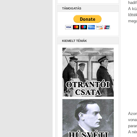
hadi
A kü
TÁMOGATÁS
lőtt
mega
KIEMELT TÉMÁK
Azon
vona
para
A né