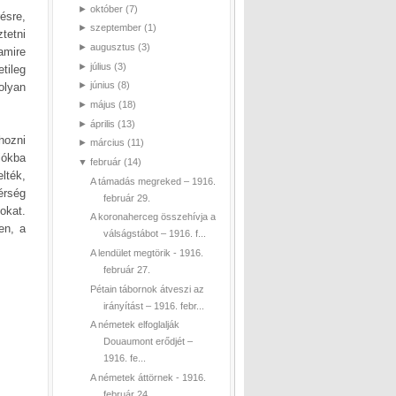
►
október
(7)
ésre,
►
szeptember
(1)
tetni
►
augusztus
(3)
amire
►
július
(3)
tileg
►
június
(8)
olyan
►
május
(18)
►
április
(13)
hozni
►
március
(11)
iókba
▼
február
(14)
lték,
A támadás megreked – 1916.
érség
február 29.
okat.
A koronaherceg összehívja a
en, a
válságstábot – 1916. f...
A lendület megtörik - 1916.
február 27.
Pétain tábornok átveszi az
irányítást – 1916. febr...
A németek elfoglalják
Douaumont erődjét –
1916. fe...
A németek áttörnek - 1916.
február 24.