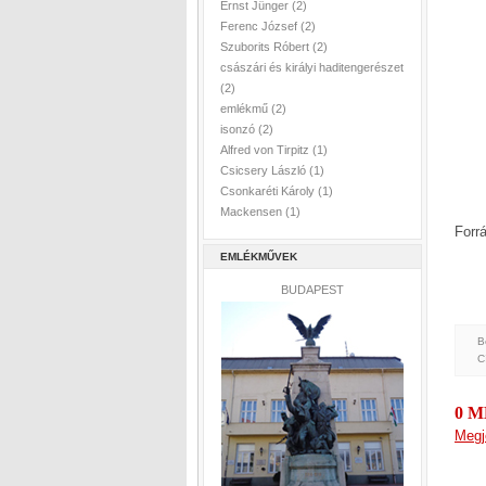
Ernst Jünger
(2)
Ferenc József
(2)
Szuborits Róbert
(2)
császári és királyi haditengerészet
(2)
emlékmű
(2)
isonzó
(2)
Alfred von Tirpitz
(1)
Csicsery László
(1)
Csonkaréti Károly
(1)
Mackensen
(1)
Forr
EMLÉKMŰVEK
BUDAPEST
B
C
0 
Megj