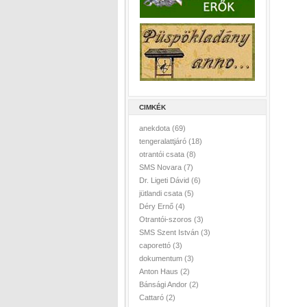
CIMKÉK
anekdota
(69)
tengeralattjáró
(18)
otrantói csata
(8)
SMS Novara
(7)
Dr. Ligeti Dávid
(6)
jütlandi csata
(5)
Déry Ernő
(4)
Otrantói-szoros
(3)
SMS Szent István
(3)
caporettó
(3)
dokumentum
(3)
Anton Haus
(2)
Bánsági Andor
(2)
Cattaró
(2)