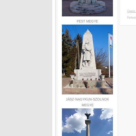
Újabb
Felira
PEST MEGYE
JÁSZ-NAGYKUN-SZOLNOK
MEGYE