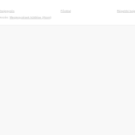
 bejegyzés
Főoldal
Régebbi bej
tkozás:
Megjegyzések küldése (Atom)