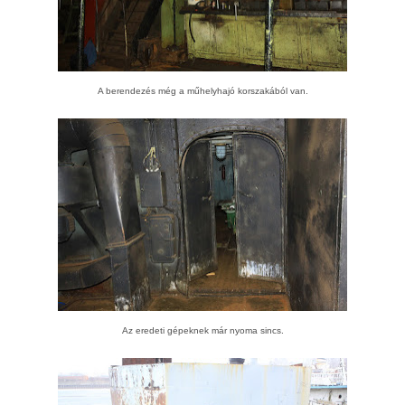
A berendezés még a műhelyhajó korszakából van.
Az eredeti gépeknek már nyoma sincs.