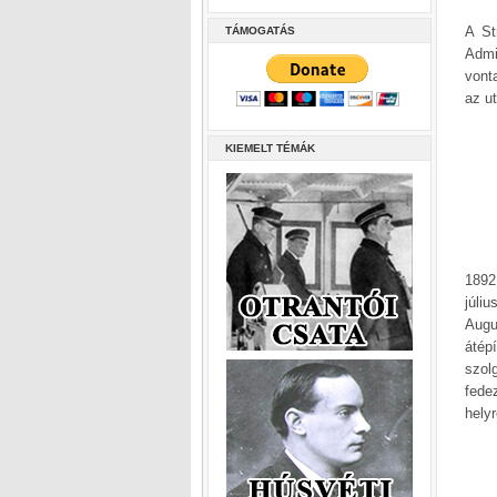
A St
TÁMOGATÁS
Admi
vont
az u
KIEMELT TÉMÁK
1892
júli
Augu
átép
szol
fede
helyr