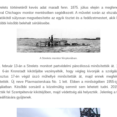
relets történetéről kevés adat maradt fenn. 1875. július elején a megfene
ral Chichagov monitor mentésében segédkezett. A művelet során az elszab
atókötél súlyosan megsebesítette az egyik tisztet és a fedélzetmestert, akik 
tóbbi később belehalt sérüléseibe.
A Strelets monitor fénykorában.
. február 13-án a Strelets monitort partvédelmi páncélossá minősítették át. 
us 6-án Kronstadt kikötőjébe vezényelték, hogy végleg kivonják a szolgála
sztus 17-én végül úszó műhellyé minősítetták át, majd ennek megfel
ítették. Új neve Plavmasterskaia No. 1 lett. Ebben a minőségében 1955-ig
gálatban. Későbbi sorsáról a közelmúltig semmit sem lehetett tudni. 201
zték fel Szentpétervár kikötéjőben, majd védettség alá helyezték. Jelenleg a t
eállítására gyűjtenek.