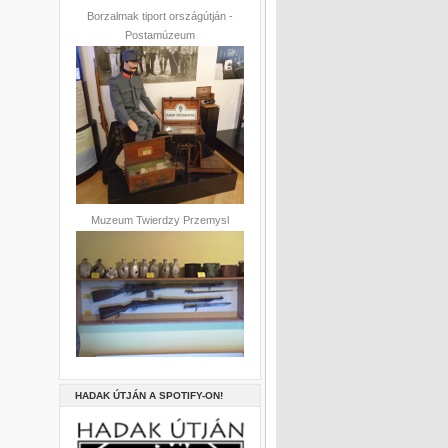
Borzalmak tiport országútján -
Postamúzeum
Muzeum Twierdzy Przemysl
HADAK ÚTJÁN A SPOTIFY-ON!