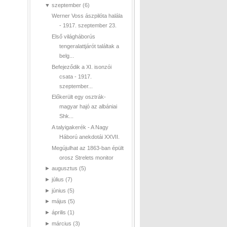
▼
szeptember
(6)
Werner Voss ászpilóta halála
- 1917. szeptember 23.
Első világháborús
tengeralattjárót találtak a
belg...
Befejeződik a XI. isonzói
csata - 1917.
szeptember...
Előkerült egy osztrák-
magyar hajó az albániai
Shk...
A talyigakerék - A Nagy
Háború anekdotái XXVII.
Megújulhat az 1863-ban épült
orosz Strelets monitor
►
augusztus
(5)
►
július
(7)
►
június
(5)
►
május
(5)
►
április
(1)
►
március
(3)