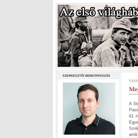
SZERKESZTŐI BEMUTATKOZÁS
VASÁ
Meg
A St
Pass
61 m
Egye
Szol
amik