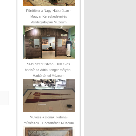
Fürdőélet a Nagy Háborúban -
Magyar Kereskedelmi és
Vendéglátóipari Múzeum
SMS Szent István - 100 éves
hadisír az Adriai-tenger mélyén -
Hadtörténeti Múzeum
Művész-katonák, katona-
művészek - Hadtörténeti Múzeum