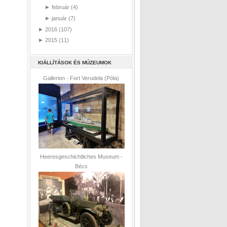
►
február
(4)
►
január
(7)
►
2016
(107)
►
2015
(11)
KIÁLLÍTÁSOK ÉS MÚZEUMOK
Gallerion - Fort Verudela (Póla)
Heeresgeschichtliches Museum -
Bécs