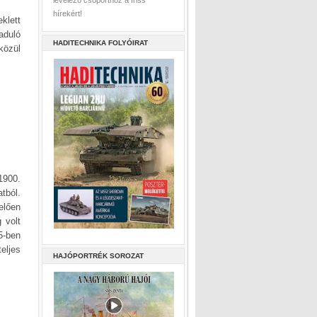
levelező csoporthoz a friss
hírekért!
klett
aduló
HADITECHNIKA FOLYÓIRAT
közül
1900.
tból.
elően
 volt
5-ben
eljes
HAJÓPORTRÉK SOROZAT