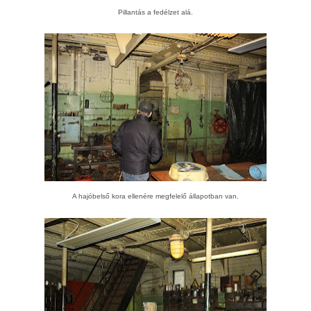
Pillantás a fedélzet alá.
A hajóbelső kora ellenére megfelelő állapotban van.