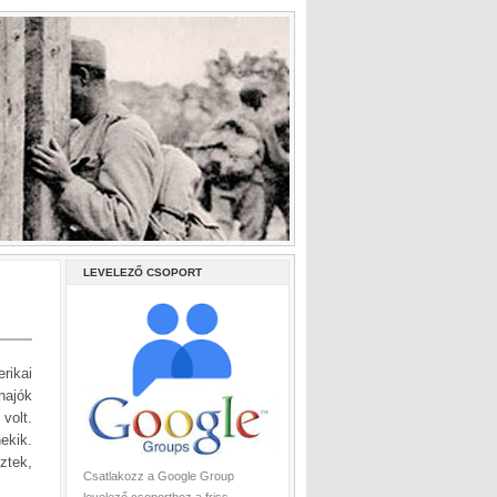
LEVELEZŐ CSOPORT
rikai
hajók
volt.
ekik.
ztek,
Csatlakozz a Google Group