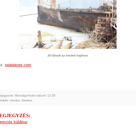
Jól látszik az eredeti hajótest.
ás:
seawaves.com
ejegyezte: Bánsági Andor
dátum:
12:35
ímkék:
monitor
,
Strelets
MEGJEGYZÉS:
egyzés küldése