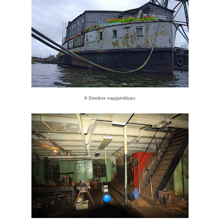
A Strelets napjainkban.