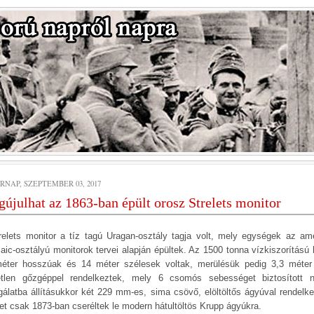
RNAP, SZEPTEMBER 03, 2017
újulhat az 1863-ban épült orosz Strelets monitor
relets monitor a tíz tagú Uragan-osztály tagja volt, mely egységek az ame
aic-osztályú monitorok tervei alapján épültek. Az 1500 tonna vízkiszorítású 
éter hosszúak és 14 méter szélesek voltak, merülésük pedig 3,3 méter 
tlen gőzgéppel rendelkeztek, mely 6 csomós sebességet biztosított n
gálatba állításukkor két 229 mm-es, sima csövő, elöltöltős ágyúval rendelke
et csak 1873-ban cseréltek le modern hátultöltös Krupp ágyúkra.