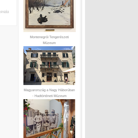
egyzés
Montenegrói Tengerészeti
Múzeum
Magyarország a Nagy Háborúban
- Hadtörténeti Múzeum