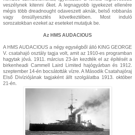
veszélynek kitenni őket. A legnagyobb igyekezet ellenére
mégis több dreadnought odaveszett aknák, belső robbanás
vagy önsüllyesztés következtében. Most induló
sorozatokban ezeket az eseteket mutatjuk be.
Az HMS AUDACIOUS
A HMS AUDACIOUS a négy egységből álló KING GEORGE
V. csatahajó osztály tagja volt, amit az 1910-es programban
hagytak jóvá. 1911. március 23-án kezdték el az építését a
birkenheadi Cammell Laird Limited hajógyárban és 1912.
szeptember 14-én bocsátották vízre. A Második Csatahajóraj
Első Divíziójának tagjaként állt szolgálatba 1913. október
21-én.