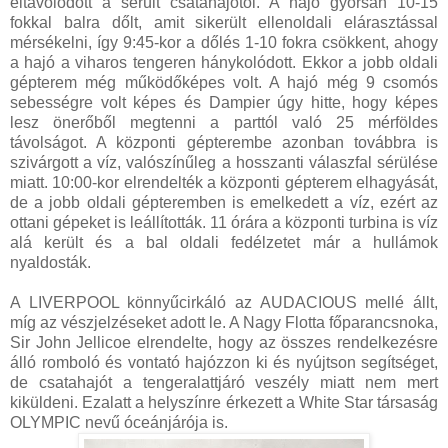
eltávolodott a sérült csatahajótól. A hajó gyorsan 10-15
fokkal balra dőlt, amit sikerült ellenoldali elárasztással
mérsékelni, így 9:45-kor a dőlés 1-10 fokra csökkent, ahogy
a hajó a viharos tengeren hánykolódott. Ekkor a jobb oldali
gépterem még működőképes volt. A hajó még 9 csomós
sebességre volt képes és Dampier úgy hitte, hogy képes
lesz önerőből megtenni a parttól való 25 mérföldes
távolságot. A központi gépterembe azonban továbbra is
szivárgott a víz, valószínűleg a hosszanti válaszfal sérülése
miatt. 10:00-kor elrendelték a központi gépterem elhagyását,
de a jobb oldali gépteremben is emelkedett a víz, ezért az
ottani gépeket is leállították. 11 órára a központi turbina is víz
alá került és a bal oldali fedélzetet már a hullámok
nyaldosták.
A LIVERPOOL könnyűcirkáló az AUDACIOUS mellé állt,
míg az vészjelzéseket adott le. A Nagy Flotta főparancsnoka,
Sir John Jellicoe elrendelte, hogy az összes rendelkezésre
álló romboló és vontató hajózzon ki és nyújtson segítséget,
de csatahajót a tengeralattjáró veszély miatt nem mert
kiküldeni. Ezalatt a helyszínre érkezett a White Star társaság
OLYMPIC nevű óceánjárója is.