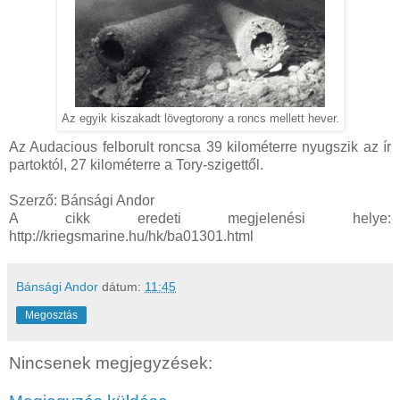
Az egyik kiszakadt lövegtorony a roncs mellett hever.
Az Audacious felborult roncsa 39 kilométerre nyugszik az ír
partoktól, 27 kilométerre a Tory-szigettől.
Szerző: Bánsági Andor
A cikk eredeti megjelenési helye:
http://kriegsmarine.hu/hk/ba01301.html
Bánsági Andor
dátum:
11:45
Megosztás
Nincsenek megjegyzések: