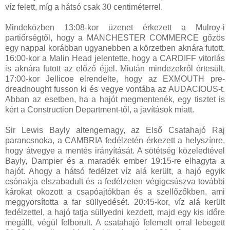
víz felett, míg a hátsó csak 30 centiméterrel.
Mindeközben 13:08-kor üzenet érkezett a Mulroy-i
partiőrségtől, hogy a MANCHESTER COMMERCE gőzös
egy nappal korábban ugyanebben a körzetben aknára futott.
16:00-kor a Malin Head jelentette, hogy a CARDIFF vitorlás
is aknára futott az előző éjjel. Miután mindezekről értesült,
17:00-kor Jellicoe elrendelte, hogy az EXMOUTH pre-
dreadnought fusson ki és vegye vontába az AUDACIOUS-t.
Abban az esetben, ha a hajót megmentenék, egy tisztet is
kért a Construction Department-től, a javítások miatt.
Sir Lewis Bayly altengernagy, az Első Csatahajó Raj
parancsnoka, a CAMBRIA fedélzetén érkezett a helyszínre,
hogy átvegye a mentés irányítását. A sötétség közeledtével
Bayly, Dampier és a maradék ember 19:15-re elhagyta a
hajót. Ahogy a hátsó fedélzet víz alá került, a hajó egyik
csónakja elszabadult és a fedélzeten végigcsúszva további
károkat okozott a csapóajtókban és a szellőzőkben, ami
meggyorsította a far süllyedését. 20:45-kor, víz alá került
fedélzettel, a hajó tatja süllyedni kezdett, majd egy kis időre
megállt, végül felborult. A csatahajó felemelt orral lebegett