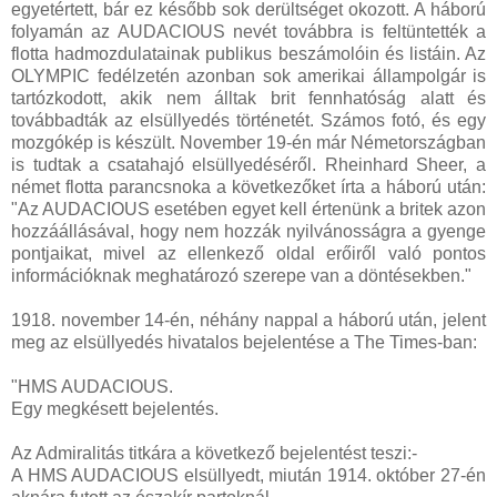
egyetértett, bár ez később sok derültséget okozott. A háború
folyamán az AUDACIOUS nevét továbbra is feltüntették a
flotta hadmozdulatainak publikus beszámolóin és listáin. Az
OLYMPIC fedélzetén azonban sok amerikai állampolgár is
tartózkodott, akik nem álltak brit fennhatóság alatt és
továbbadták az elsüllyedés történetét. Számos fotó, és egy
mozgókép is készült. November 19-én már Németországban
is tudtak a csatahajó elsüllyedéséről. Rheinhard Sheer, a
német flotta parancsnoka a következőket írta a háború után:
"Az AUDACIOUS esetében egyet kell értenünk a britek azon
hozzáállásával, hogy nem hozzák nyilvánosságra a gyenge
pontjaikat, mivel az ellenkező oldal erőiről való pontos
információknak meghatározó szerepe van a döntésekben."
1918. november 14-én, néhány nappal a háború után, jelent
meg az elsüllyedés hivatalos bejelentése a The Times-ban:
"HMS AUDACIOUS.
Egy megkésett bejelentés.
Az Admiralitás titkára a következő bejelentést teszi:-
A HMS AUDACIOUS elsüllyedt, miután 1914. október 27-én