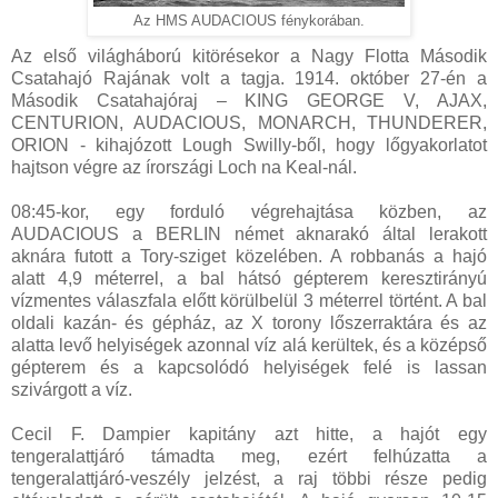
Az HMS AUDACIOUS fénykorában.
Az első világháború kitörésekor a Nagy Flotta Második
Csatahajó Rajának volt a tagja. 1914. október 27-én a
Második Csatahajóraj – KING GEORGE V, AJAX,
CENTURION, AUDACIOUS, MONARCH, THUNDERER,
ORION - kihajózott Lough Swilly-ből, hogy lőgyakorlatot
hajtson végre az írországi Loch na Keal-nál.
08:45-kor, egy forduló végrehajtása közben, az
AUDACIOUS a BERLIN német aknarakó által lerakott
aknára futott a Tory-sziget közelében. A robbanás a hajó
alatt 4,9 méterrel, a bal hátsó gépterem keresztirányú
vízmentes válaszfala előtt körülbelül 3 méterrel történt. A bal
oldali kazán- és gépház, az X torony lőszerraktára és az
alatta levő helyiségek azonnal víz alá kerültek, és a középső
gépterem és a kapcsolódó helyiségek felé is lassan
szivárgott a víz.
Cecil F. Dampier kapitány azt hitte, a hajót egy
tengeralattjáró támadta meg, ezért felhúzatta a
tengeralattjáró-veszély jelzést, a raj többi része pedig