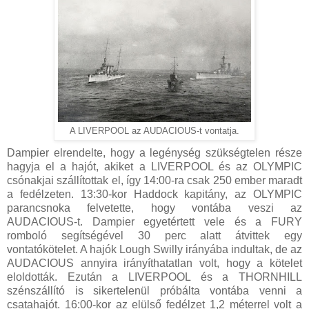
A LIVERPOOL az AUDACIOUS-t vontatja.
Dampier elrendelte, hogy a legénység szükségtelen része
hagyja el a hajót, akiket a LIVERPOOL és az OLYMPIC
csónakjai szállítottak el, így 14:00-ra csak 250 ember maradt
a fedélzeten. 13:30-kor Haddock kapitány, az OLYMPIC
parancsnoka felvetette, hogy vontába veszi az
AUDACIOUS-t. Dampier egyetértett vele és a FURY
romboló segítségével 30 perc alatt átvittek egy
vontatókötelet. A hajók Lough Swilly irányába indultak, de az
AUDACIOUS annyira irányíthatatlan volt, hogy a kötelet
eloldották. Ezután a LIVERPOOL és a THORNHILL
szénszállító is sikertelenül próbálta vontába venni a
csatahajót. 16:00-kor az elülső fedélzet 1,2 méterrel volt a