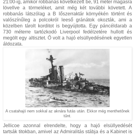
21:00-ig, amikor robbanás következett be, 91 méter magasra
lövellve a törmeléket, amit még két további követett. A
robbanás látszólag a B lőszerraktár környékén történt és
valószínűleg a polcokról leeső gránátok okozták, ami a
közelben tárolt korditot is begyújtotta. Egy páncéldarab a
730 méterre tartózkodó Liverpool fedélzetére hullott és
megölt egy altisztet. Ő volt a hajó elsüllyedésének egyetlen
áldozata.
A csatahajó nem sokkal az aknára futás után. Ekkor még menthetőnek
tűnt.
Jellicoe azonnal elrendelte, hogy a hajó elsüllyedését
tartsák titokban, amivel az Admiralitás stábja és a Kabinet is