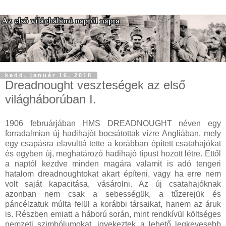
kedd, január 16, 2018
Dreadnought veszteségek az első
világháborúban I.
1906 februárjában HMS DREADNOUGHT néven egy
forradalmian új hadihajót bocsátottak vízre Angliában, mely
egy csapásra elavulttá tette a korábban épített csatahajókat
és egyben új, meghatározó hadihajó típust hozott létre. Ettől
a naptól kezdve minden magára valamit is adó tengeri
hatalom dreadnoughtokat akart építeni, vagy ha erre nem
volt saját kapacitása, vásárolni. Az új csatahajóknak
azonban nem csak a sebességük, a tűzerejük és
páncélzatuk múlta felül a korábbi társaikat, hanem az áruk
is. Részben emiatt a háború során, mint rendkívül költséges
nemzeti szimbólumokat, igyekeztek a lehető legkevesebb