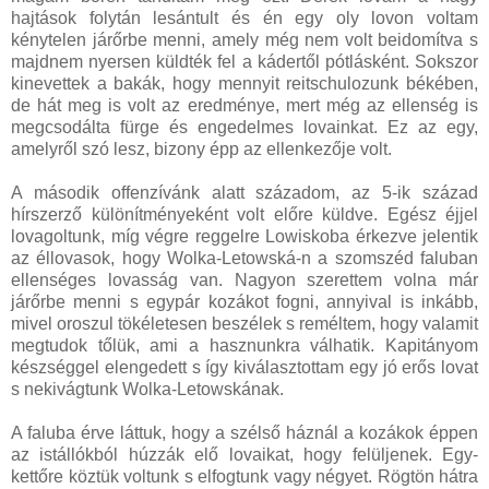
hajtások folytán lesántult és én egy oly lovon voltam
kénytelen járőrbe menni, amely még nem volt beidomítva s
majdnem nyersen küldték fel a kádertől pótlásként. Sokszor
kinevettek a bakák, hogy mennyit reitschulozunk békében,
de hát meg is volt az eredménye, mert még az ellenség is
megcsodálta fürge és engedelmes lovainkat. Ez az egy,
amelyről szó lesz, bizony épp az ellenkezője volt.
A második offenzívánk alatt századom, az 5-ik század
hírszerző különítményeként volt előre küldve. Egész éjjel
lovagoltunk, míg végre reggelre Lowiskoba érkezve jelentik
az éllovasok, hogy Wolka-Letowská-n a szomszéd faluban
ellenséges lovasság van. Nagyon szerettem volna már
járőrbe menni s egypár kozákot fogni, annyival is inkább,
mivel oroszul tökéletesen beszélek s reméltem, hogy valamit
megtudok tőlük, ami a hasznunkra válhatik. Kapitányom
készséggel elengedett s így kiválasztottam egy jó erős lovat
s nekivágtunk Wolka-Letowskának.
A faluba érve láttuk, hogy a szélső háznál a kozákok éppen
az istállókból húzzák elő lovaikat, hogy felüljenek. Egy-
kettőre köztük voltunk s elfogtunk vagy négyet. Rögtön hátra