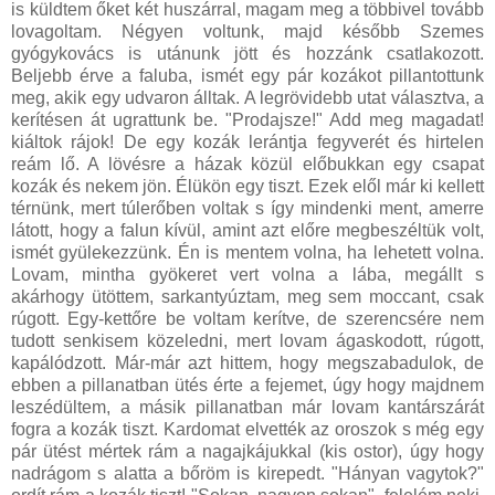
is küldtem őket két huszárral, magam meg a többivel tovább
lovagoltam. Négyen voltunk, majd később Szemes
gyógykovács is utánunk jött és hozzánk csatlakozott.
Beljebb érve a faluba, ismét egy pár kozákot pillantottunk
meg, akik egy udvaron álltak. A legrövidebb utat választva, a
kerítésen át ugrattunk be. "Prodajsze!" Add meg magadat!
kiáltok rájok! De egy kozák lerántja fegyverét és hirtelen
reám lő. A lövésre a házak közül előbukkan egy csapat
kozák és nekem jön. Élükön egy tiszt. Ezek elől már ki kellett
térnünk, mert túlerőben voltak s így mindenki ment, amerre
látott, hogy a falun kívül, amint azt előre megbeszéltük volt,
ismét gyülekezzünk. Én is mentem volna, ha lehetett volna.
Lovam, mintha gyökeret vert volna a lába, megállt s
akárhogy ütöttem, sarkantyúztam, meg sem moccant, csak
rúgott. Egy-kettőre be voltam kerítve, de szerencsére nem
tudott senkisem közeledni, mert lovam ágaskodott, rúgott,
kapálódzott. Már-már azt hittem, hogy megszabadulok, de
ebben a pillanatban ütés érte a fejemet, úgy hogy majdnem
leszédültem, a másik pillanatban már lovam kantárszárát
fogra a kozák tiszt. Kardomat elvették az oroszok s még egy
pár ütést mértek rám a nagajkájukkal (kis ostor), úgy hogy
nadrágom s alatta a bőröm is kirepedt. "Hányan vagytok?"