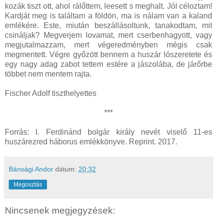
kozák tiszt ott, ahol rálőttem, leesett s meghalt. Jól céloztam!
Kardját meg is találtam a földön, ma is nálam van a kaland
emlékére. Este, miután beszállásoltunk, tanakodtam, mit
csináljak? Megverjem lovamat, mert cserbenhagyott, vagy
megjutalmazzam, mert végeredményben mégis csak
megmentett. Végre győzött bennem a huszár lószeretete és
egy nagy adag zabot tettem estére a jászolába, de járőrbe
többet nem mentem rajta.
Fischer Adolf tiszthelyettes
***
Forrás: I. Ferdinánd bolgár király nevét viselő 11-es
huszárezred háborus emlékkönyve. Reprint. 2017.
Bánsági Andor
dátum:
20:32
Megosztás
Nincsenek megjegyzések: