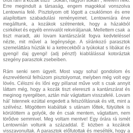
ordít rám a kozák tiszt! "Sokan, nagyon sokan", felelém neki.
Erre megindult a társaság, engem magokkal vonszolva
Lentownia felé. Pisztolyom ott lógott a csuklómon és erre
alapítottam szabadulási reményeimet. Lentowniára érve
megálltunk, a kozákok szétmentek, hogy a házakból
csirkéket és egyéb ennivalót rekviráljanak. Mellettem csak a
tiszt maradt, aki lovam kantárszárát fogva kedvteléssel
nézte, mit művel a legénysége. A síránkozó parasztok
szemeláttára húzták ki a ketrecekből a tyúkokat s libákat és
gyengi! daj gyengi! (adj pénzt!) kiablálással kotoráztak
szegény parasztok zsebeiben.
Rám senki sem ügyelt. Most vagy soha! gondolom és
észrevétlenül felhúzom pisztolyomat, melyben még volt egy
lövés. Célozni és lőni egy pillanat műve volt s csak annyit
láttam még, hogy a kozák tiszt elereszti a kantárszárat és
meginog nyergében, aztán már vágtattam visszafelé. Lovam
hál' Istennek ezúttal engedett a felszólításnak és vitt, mint a
szélvész. Mögöttem kiabáltak s utánam lőttek, fütyültek is
körülöttem a golyók, de én csak mentem, vágtattam, nem
törődve semmivel. Meg voltam mentve! Egy órára rá ismét
Lentownián voltunk a századdal. E közben a kozákok
visszavonultak. A parasztok előfutottak és mesélték, hogy a