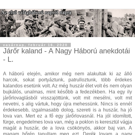
vasárnap, február 16, 2020
Járőr kaland - A Nagy Háború anekdotái
- L.
A háború elején, amikor még nem alakultak ki az álló
harcok, sokat portyáztunk, patrulloztunk, több érdekes
kalandos esetünk volt. Az még huszár élet volt és nem olyan
bujkálós, unalmas, mint később a fedezékben. Ha egy ily
járőrlovaglásból visszajöttünk, volt mit mesélni, volt mit
nevetni, s alig vártuk, hogy újra mehessünk. Nincs is ennél
érdekesebb, izgalmasabb dolog, szereti is a huszár, ha jó
lova van. Mert ez a fő egy járőrlovasnál. Ha jól idomított,
fürge, engedelmes lova van, még a poklon is keresztül vágja
magát a huszár, de a lova csökönyös, akkor baj van. A
magam bőrén tanultam meg ezt. Derék lovam a nagy