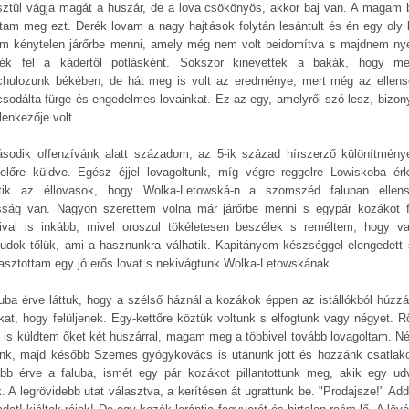
sztül vágja magát a huszár, de a lova csökönyös, akkor baj van. A magam 
ltam meg ezt. Derék lovam a nagy hajtások folytán lesántult és én egy oly 
am kénytelen járőrbe menni, amely még nem volt beidomítva s majdnem ny
ték fel a kádertől pótlásként. Sokszor kinevettek a bakák, hogy me
schulozunk békében, de hát meg is volt az eredménye, mert még az ellens
sodálta fürge és engedelmes lovainkat. Ez az egy, amelyről szó lesz, bizon
lenkezője volt.
sodik offenzívánk alatt századom, az 5-ik század hírszerző különítmény
 előre küldve. Egész éjjel lovagoltunk, míg végre reggelre Lowiskoba ér
ntik az éllovasok, hogy Wolka-Letowská-n a szomszéd faluban ellen
sság van. Nagyon szerettem volna már járőrbe menni s egypár kozákot f
ival is inkább, mivel oroszul tökéletesen beszélek s reméltem, hogy va
udok tőlük, ami a hasznunkra válhatik. Kapitányom készséggel elengedett 
lasztottam egy jó erős lovat s nekivágtunk Wolka-Letowskának.
luba érve láttuk, hogy a szélső háznál a kozákok éppen az istállókból húzzá
ikat, hogy felüljenek. Egy-kettőre köztük voltunk s elfogtunk vagy négyet. R
a is küldtem őket két huszárral, magam meg a többivel tovább lovagoltam. N
unk, majd később Szemes gyógykovács is utánunk jött és hozzánk csatlako
ebb érve a faluba, ismét egy pár kozákot pillantottunk meg, akik egy ud
ak. A legrövidebb utat választva, a kerítésen át ugrattunk be. "Prodajsze!" Ad