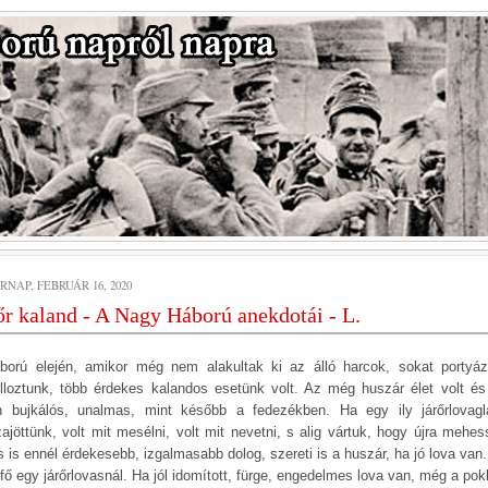
NAP, FEBRUÁR 16, 2020
őr kaland - A Nagy Háború anekdotái - L.
ború elején, amikor még nem alakultak ki az álló harcok, sokat portyáz
ulloztunk, több érdekes kalandos esetünk volt. Az még huszár élet volt é
n bujkálós, unalmas, mint később a fedezékben. Ha egy ily járőrlovagl
zajöttünk, volt mit mesélni, volt mit nevetni, s alig vártuk, hogy újra mehes
s is ennél érdekesebb, izgalmasabb dolog, szereti is a huszár, ha jó lova van.
fő egy járőrlovasnál. Ha jól idomított, fürge, engedelmes lova van, még a pok