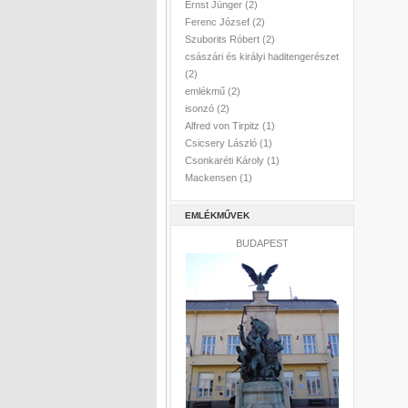
Ernst Jünger
(2)
Ferenc József
(2)
Szuborits Róbert
(2)
császári és királyi haditengerészet
(2)
emlékmű
(2)
isonzó
(2)
Alfred von Tirpitz
(1)
Csicsery László
(1)
Csonkaréti Károly
(1)
Mackensen
(1)
EMLÉKMŰVEK
BUDAPEST