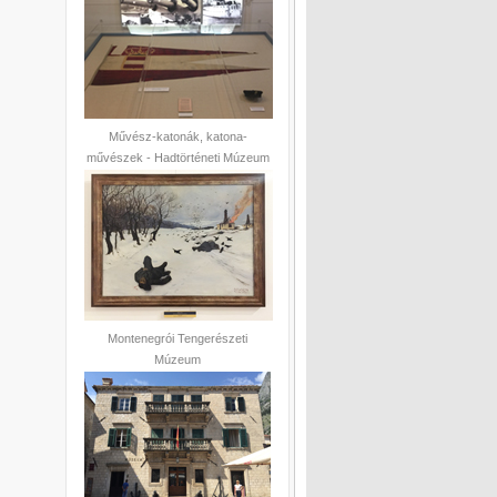
Művész-katonák, katona-
művészek - Hadtörténeti Múzeum
Montenegrói Tengerészeti
Múzeum