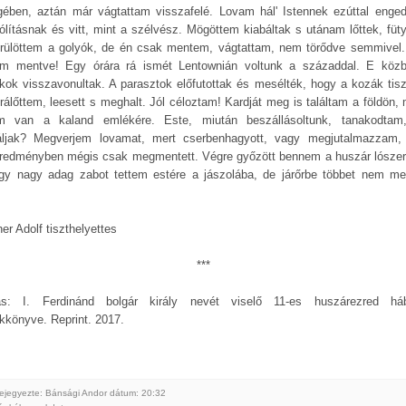
gében, aztán már vágtattam visszafelé. Lovam hál' Istennek ezúttal enged
zólításnak és vitt, mint a szélvész. Mögöttem kiabáltak s utánam lőttek, füty
örülöttem a golyók, de én csak mentem, vágtattam, nem törődve semmivel
am mentve! Egy órára rá ismét Lentownián voltunk a századdal. E köz
kok visszavonultak. A parasztok előfutottak és mesélték, hogy a kozák tiszt
 rálőttem, leesett s meghalt. Jól céloztam! Kardját meg is találtam a földön, 
m van a kaland emlékére. Este, miután beszállásoltunk, tanakodtam
áljak? Megverjem lovamat, mert cserbenhagyott, vagy megjutalmazzam,
redményben mégis csak megmentett. Végre győzött bennem a huszár lószer
gy nagy adag zabot tettem estére a jászolába, de járőrbe többet nem m
er Adolf tiszthelyettes
***
ás: I. Ferdinánd bolgár király nevét viselő 11-es huszárezred há
kkönyve. Reprint. 2017.
ejegyezte: Bánsági Andor
dátum:
20:32