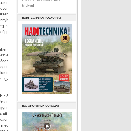
levelező csoporthoz a friss
bőrén
hírekért!
lovon
ersen
HADITECHNIKA FOLYÓIRAT
nnyit
ég is
y épp
eként
kezve
séges
ogni,
lamit
s így
k elő
ögtön
HAJÓPORTRÉK SOROZAT
égyen
zott.
varon
d meg