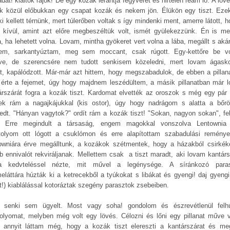
at! kiáltok rájok! De egy kozák lerántja fegyverét és hirtelen reám lő. A löv
k közül előbukkan egy csapat kozák és nekem jön. Élükön egy tiszt. Ezek
i kellett térnünk, mert túlerőben voltak s így mindenki ment, amerre látott, 
n kívül, amint azt előre megbeszéltük volt, ismét gyülekezzünk. Én is m
a, ha lehetett volna. Lovam, mintha gyökeret vert volna a lába, megállt s aká
tem, sarkantyúztam, meg sem moccant, csak rúgott. Egy-kettőre be v
tve, de szerencsére nem tudott senkisem közeledni, mert lovam ágasko
tt, kapálódzott. Már-már azt hittem, hogy megszabadulok, de ebben a pillan
 érte a fejemet, úgy hogy majdnem leszédültem, a másik pillanatban már 
árszárát fogra a kozák tiszt. Kardomat elvették az oroszok s még egy pár 
ek rám a nagajkájukkal (kis ostor), úgy hogy nadrágom s alatta a bőr
pedt. "Hányan vagytok?" ordít rám a kozák tiszt! "Sokan, nagyon sokan", fe
. Erre megindult a társaság, engem magokkal vonszolva Lentownia 
tolyom ott lógott a csuklómon és erre alapítottam szabadulási reménye
owniára érve megálltunk, a kozákok szétmentek, hogy a házakból csirkék
b ennivalót rekviráljanak. Mellettem csak a tiszt maradt, aki lovam kantárs
a kedvteléssel nézte, mit művel a legénysége. A síránkozó para
eláttára húzták ki a ketrecekből a tyúkokat s libákat és gyengi! daj gyengi!
t!) kiablálással kotoráztak szegény parasztok zsebeiben.
senki sem ügyelt. Most vagy soha! gondolom és észrevétlenül fel
tolyomat, melyben még volt egy lövés. Célozni és lőni egy pillanat műve v
 annyit láttam még, hogy a kozák tiszt elereszti a kantárszárat és me