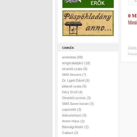
C
0 
Megj
Újabb
CIMKÉK
Felira
anekdota
(69)
tengeralattjáró
(18)
otrantói csata
(8)
SMS Novara
(7)
Dr. Ligeti Dávid
(6)
jütlandi csata
(5)
Déry Ernő
(4)
Otrantói-szoros
(3)
SMS Szent István
(3)
caporettó
(3)
dokumentum
(3)
Anton Haus
(2)
Bánsági Andor
(2)
Cattaró
(2)