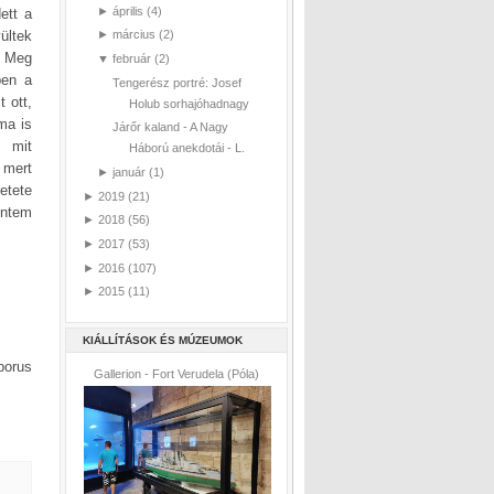
►
április
(4)
ett a
ültek
►
március
(2)
. Meg
▼
február
(2)
ben a
Tengerész portré: Josef
 ott,
Holub sorhajóhadnagy
ma is
Járőr kaland - A Nagy
, mit
Háború anekdotái - L.
 mert
►
január
(1)
etete
►
2019
(21)
entem
►
2018
(56)
►
2017
(53)
►
2016
(107)
►
2015
(11)
KIÁLLÍTÁSOK ÉS MÚZEUMOK
borus
Gallerion - Fort Verudela (Póla)