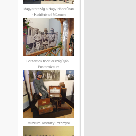
Magyarország a Nagy Háborúban
- Hadtörténeti Múzeum
Borzalmak tiport országútján -
Postamúzeum
Muzeum Twierdzy Przemysl