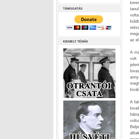
kere
tanu
TÁMOGATÁS
volt
küld
reit
megc
az el
KIEMELT TÉMÁK
A má
volt
jele
lova
anny
megt
kivá
A fa
lova
hátr
volt
Belj
állt