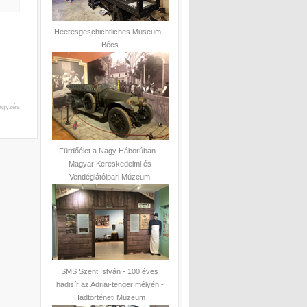
Heeresgeschichtliches Museum -
Bécs
egyzés
Fürdőélet a Nagy Háborúban -
Magyar Kereskedelmi és
Vendéglátóipari Múzeum
SMS Szent István - 100 éves
hadisír az Adriai-tenger mélyén -
Hadtörténeti Múzeum