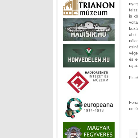
nyer
fels
is k
volt
kozá
ahol
nála
csin
vége
és e
rajta.
Fisch
Forr
emlé
B