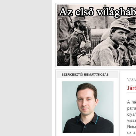
SZERKESZTŐI BEMUTATKOZÁS
VASÁR
Jár
A há
patr
olya
viss
Ninc
ez a 