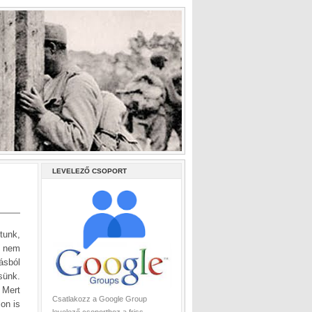
LEVELEZŐ CSOPORT
tunk,
s nem
ásból
sünk.
 Mert
Csatlakozz a Google Group
lon is