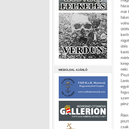
magad
háza
már k
falu
voln
ütöt
kerí
rúgo
ütés
kant
mért
kire
neki
WEBOLDAL AJÁNLÓ
Pisz
Lent
egyé
fogv
szem
pénz
Rám 
pisz
csak