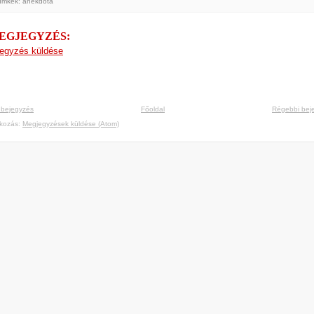
ímkék:
anekdota
MEGJEGYZÉS:
egyzés küldése
 bejegyzés
Főoldal
Régebbi bej
tkozás:
Megjegyzések küldése (Atom)