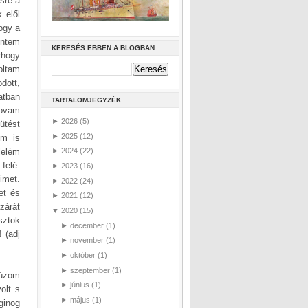
ésre a
 elől
hogy a
entem
KERESÉS EBBEN A BLOGBAN
rhogy
oltam
dott,
atban
TARTALOMJEGYZÉK
lovam
►
2026
(5)
ütést
►
2025
(12)
öm is
lelém
►
2024
(22)
felé.
►
2023
(16)
imet.
►
2022
(24)
et és
►
2021
(12)
zárát
▼
2020
(15)
sztok
►
december
(1)
 (adj
►
november
(1)
►
október
(1)
►
szeptember
(1)
húzom
►
június
(1)
olt s
►
május
(1)
ginog