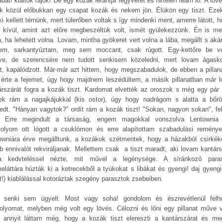
at! kiáltok rájok! De egy kozák lerántja fegyverét és hirtelen reám lő. A löv
k közül előbukkan egy csapat kozák és nekem jön. Élükön egy tiszt. Ezek
i kellett térnünk, mert túlerőben voltak s így mindenki ment, amerre látott, 
n kívül, amint azt előre megbeszéltük volt, ismét gyülekezzünk. Én is m
a, ha lehetett volna. Lovam, mintha gyökeret vert volna a lába, megállt s aká
tem, sarkantyúztam, meg sem moccant, csak rúgott. Egy-kettőre be v
tve, de szerencsére nem tudott senkisem közeledni, mert lovam ágasko
tt, kapálódzott. Már-már azt hittem, hogy megszabadulok, de ebben a pillan
 érte a fejemet, úgy hogy majdnem leszédültem, a másik pillanatban már 
árszárát fogra a kozák tiszt. Kardomat elvették az oroszok s még egy pár 
ek rám a nagajkájukkal (kis ostor), úgy hogy nadrágom s alatta a bőr
pedt. "Hányan vagytok?" ordít rám a kozák tiszt! "Sokan, nagyon sokan", fe
. Erre megindult a társaság, engem magokkal vonszolva Lentownia 
tolyom ott lógott a csuklómon és erre alapítottam szabadulási reménye
owniára érve megálltunk, a kozákok szétmentek, hogy a házakból csirkék
b ennivalót rekviráljanak. Mellettem csak a tiszt maradt, aki lovam kantárs
a kedvteléssel nézte, mit művel a legénysége. A síránkozó para
eláttára húzták ki a ketrecekből a tyúkokat s libákat és gyengi! daj gyengi!
t!) kiablálással kotoráztak szegény parasztok zsebeiben.
senki sem ügyelt. Most vagy soha! gondolom és észrevétlenül fel
tolyomat, melyben még volt egy lövés. Célozni és lőni egy pillanat műve v
 annyit láttam még, hogy a kozák tiszt elereszti a kantárszárat és me