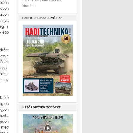
levelező csoporthoz a friss
bőrén
hírekért!
lovon
ersen
HADITECHNIKA FOLYÓIRAT
nnyit
ég is
y épp
eként
kezve
séges
ogni,
lamit
s így
k elő
ögtön
HAJÓPORTRÉK SOROZAT
égyen
zott.
varon
d meg