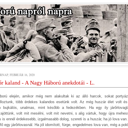
NAP, FEBRUÁR 16, 2020
őr kaland - A Nagy Háború anekdotái - L.
ború elején, amikor még nem alakultak ki az álló harcok, sokat portyáz
ulloztunk, több érdekes kalandos esetünk volt. Az még huszár élet volt é
n bujkálós, unalmas, mint később a fedezékben. Ha egy ily járőrlovagl
zajöttünk, volt mit mesélni, volt mit nevetni, s alig vártuk, hogy újra mehes
s is ennél érdekesebb, izgalmasabb dolog, szereti is a huszár, ha jó lova van.
fő egy járőrlovasnál. Ha jól idomított, fürge, engedelmes lova van, még a pok