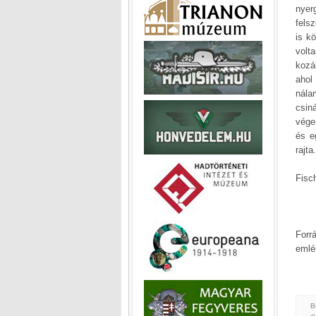
nyer
fels
is k
volt
kozá
ahol
nála
csin
vége
és e
rajta.
Fisch
Forr
emlé
B