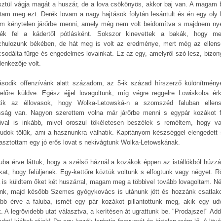
sztül vágja magát a huszár, de a lova csökönyös, akkor baj van. A magam 
ltam meg ezt. Derék lovam a nagy hajtások folytán lesántult és én egy oly 
am kénytelen járőrbe menni, amely még nem volt beidomítva s majdnem ny
ték fel a kádertől pótlásként. Sokszor kinevettek a bakák, hogy me
schulozunk békében, de hát meg is volt az eredménye, mert még az ellens
sodálta fürge és engedelmes lovainkat. Ez az egy, amelyről szó lesz, bizon
lenkezője volt.
sodik offenzívánk alatt századom, az 5-ik század hírszerző különítmény
 előre küldve. Egész éjjel lovagoltunk, míg végre reggelre Lowiskoba ér
ntik az éllovasok, hogy Wolka-Letowská-n a szomszéd faluban ellen
sság van. Nagyon szerettem volna már járőrbe menni s egypár kozákot f
ival is inkább, mivel oroszul tökéletesen beszélek s reméltem, hogy va
udok tőlük, ami a hasznunkra válhatik. Kapitányom készséggel elengedett 
lasztottam egy jó erős lovat s nekivágtunk Wolka-Letowskának.
luba érve láttuk, hogy a szélső háznál a kozákok éppen az istállókból húzzá
ikat, hogy felüljenek. Egy-kettőre köztük voltunk s elfogtunk vagy négyet. R
a is küldtem őket két huszárral, magam meg a többivel tovább lovagoltam. N
unk, majd később Szemes gyógykovács is utánunk jött és hozzánk csatlako
ebb érve a faluba, ismét egy pár kozákot pillantottunk meg, akik egy ud
ak. A legrövidebb utat választva, a kerítésen át ugrattunk be. "Prodajsze!" Ad