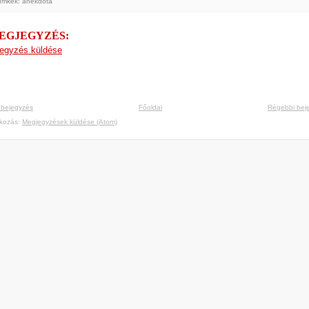
ímkék:
anekdota
MEGJEGYZÉS:
egyzés küldése
 bejegyzés
Főoldal
Régebbi bej
tkozás:
Megjegyzések küldése (Atom)