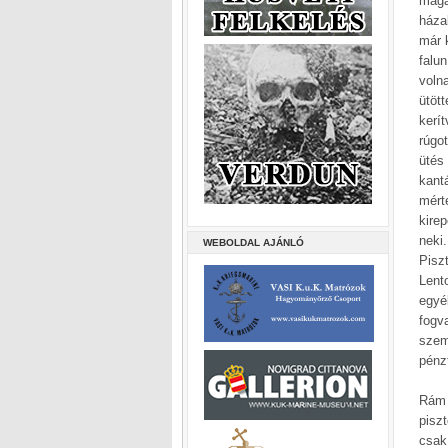
magad
háza
már k
falu
voln
ütöt
kerí
rúgo
ütés
kant
mért
kire
neki
WEBOLDAL AJÁNLÓ
Pisz
Lent
egyé
fogv
szem
pénz
Rám 
pisz
csak