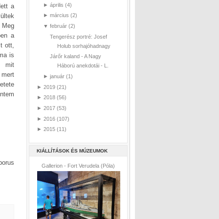
►
április
(4)
ett a
ültek
►
március
(2)
. Meg
▼
február
(2)
ben a
Tengerész portré: Josef
 ott,
Holub sorhajóhadnagy
ma is
Járőr kaland - A Nagy
, mit
Háború anekdotái - L.
 mert
►
január
(1)
etete
►
2019
(21)
entem
►
2018
(56)
►
2017
(53)
►
2016
(107)
►
2015
(11)
KIÁLLÍTÁSOK ÉS MÚZEUMOK
borus
Gallerion - Fort Verudela (Póla)