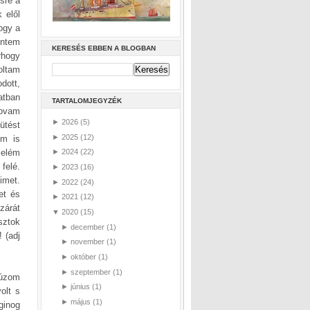
ésre a
 elől
hogy a
entem
KERESÉS EBBEN A BLOGBAN
rhogy
oltam
dott,
atban
TARTALOMJEGYZÉK
lovam
►
2026
(5)
ütést
►
2025
(12)
öm is
lelém
►
2024
(22)
felé.
►
2023
(16)
imet.
►
2022
(24)
et és
►
2021
(12)
zárát
▼
2020
(15)
sztok
►
december
(1)
 (adj
►
november
(1)
►
október
(1)
►
szeptember
(1)
húzom
►
június
(1)
olt s
►
május
(1)
ginog