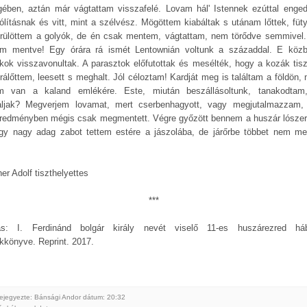
gében, aztán már vágtattam visszafelé. Lovam hál' Istennek ezúttal enged
zólításnak és vitt, mint a szélvész. Mögöttem kiabáltak s utánam lőttek, füty
örülöttem a golyók, de én csak mentem, vágtattam, nem törődve semmivel
am mentve! Egy órára rá ismét Lentownián voltunk a századdal. E köz
kok visszavonultak. A parasztok előfutottak és mesélték, hogy a kozák tiszt
 rálőttem, leesett s meghalt. Jól céloztam! Kardját meg is találtam a földön, 
m van a kaland emlékére. Este, miután beszállásoltunk, tanakodtam
áljak? Megverjem lovamat, mert cserbenhagyott, vagy megjutalmazzam,
redményben mégis csak megmentett. Végre győzött bennem a huszár lószer
gy nagy adag zabot tettem estére a jászolába, de járőrbe többet nem m
er Adolf tiszthelyettes
***
ás: I. Ferdinánd bolgár király nevét viselő 11-es huszárezred há
kkönyve. Reprint. 2017.
ejegyezte: Bánsági Andor
dátum:
20:32