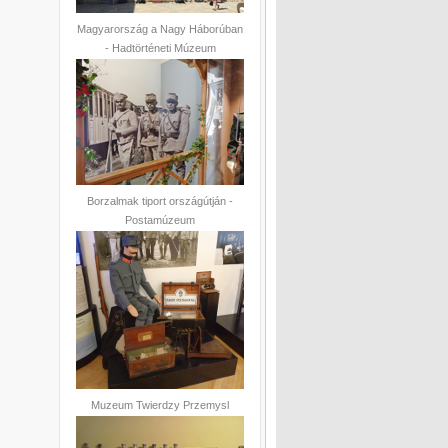
Magyarország a Nagy Háborúban
- Hadtörténeti Múzeum
Borzalmak tiport országútján -
Postamúzeum
Muzeum Twierdzy Przemysl