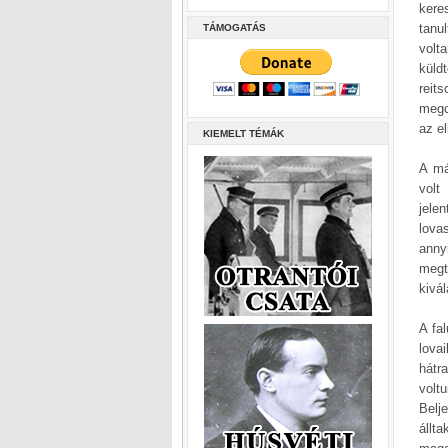
kere
tanu
TÁMOGATÁS
volt
küld
reit
megc
az el
KIEMELT TÉMÁK
A má
volt
jele
lova
anny
megt
kivá
A fa
lova
hátr
volt
Belj
állt