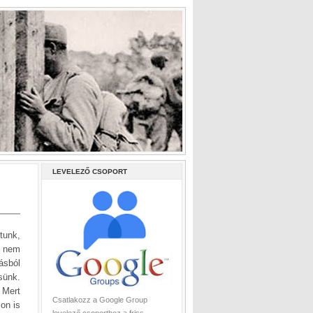
LEVELEZŐ CSOPORT
tunk,
s nem
ásból
sünk.
 Mert
Csatlakozz a Google Group
lon is