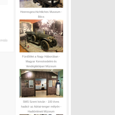
Heeresgeschichtliches Museum -
Bécs
egyzés
Fürdőélet a Nagy Háborúban -
Magyar Kereskedelmi és
Vendéglátóipari Múzeum
SMS Szent István - 100 éves
hadisír az Adriai-tenger mélyén -
Hadtörténeti Múzeum