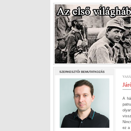
SZERKESZTŐI BEMUTATKOZÁS
VASÁR
Jár
A há
patr
olya
viss
Ninc
ez a 