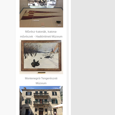
Művész-katonák, katona-
művészek - Hadtörténeti Múzeum
Montenegrói Tengerészeti
Múzeum