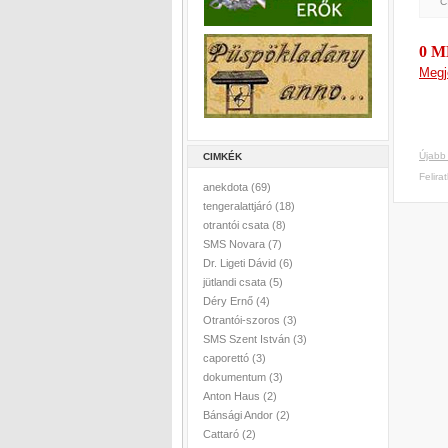
C
0 
Megj
Újabb
CIMKÉK
Felira
anekdota
(69)
tengeralattjáró
(18)
otrantói csata
(8)
SMS Novara
(7)
Dr. Ligeti Dávid
(6)
jütlandi csata
(5)
Déry Ernő
(4)
Otrantói-szoros
(3)
SMS Szent István
(3)
caporettó
(3)
dokumentum
(3)
Anton Haus
(2)
Bánsági Andor
(2)
Cattaró
(2)