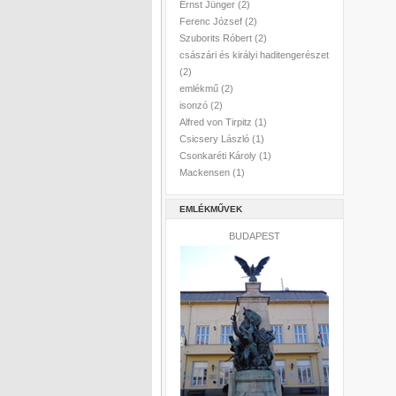
Ernst Jünger
(2)
Ferenc József
(2)
Szuborits Róbert
(2)
császári és királyi haditengerészet
(2)
emlékmű
(2)
isonzó
(2)
Alfred von Tirpitz
(1)
Csicsery László
(1)
Csonkaréti Károly
(1)
Mackensen
(1)
EMLÉKMŰVEK
BUDAPEST