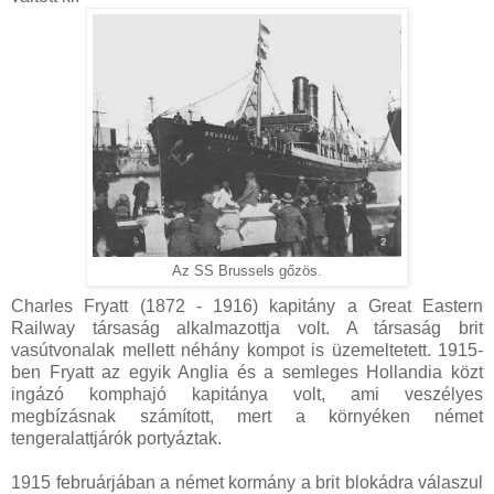
Az SS Brussels gőzös.
Charles Fryatt (1872 - 1916) kapitány a Great Eastern
Railway társaság alkalmazottja volt. A társaság brit
vasútvonalak mellett néhány kompot is üzemeltetett. 1915-
ben Fryatt az egyik Anglia és a semleges Hollandia közt
ingázó komphajó kapitánya volt, ami veszélyes
megbízásnak számított, mert a környéken német
tengeralattjárók portyáztak.
1915 februárjában a német kormány a brit blokádra válaszul