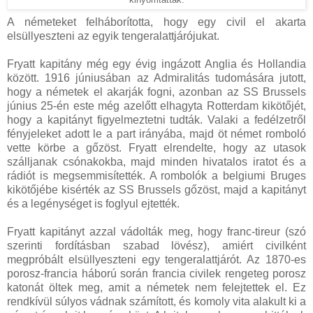
A németeket felháborította, hogy egy civil el akarta
elsüllyeszteni az egyik tengeralattjárójukat.
Fryatt kapitány még egy évig ingázott Anglia és Hollandia
között. 1916 júniusában az Admiralitás tudomására jutott,
hogy a németek el akarják fogni, azonban az SS Brussels
június 25-én este még azelőtt elhagyta Rotterdam kikötőjét,
hogy a kapitányt figyelmeztetni tudták. Valaki a fedélzetről
fényjeleket adott le a part irányába, majd öt német romboló
vette körbe a gőzöst. Fryatt elrendelte, hogy az utasok
szálljanak csónakokba, majd minden hivatalos iratot és a
rádiót is megsemmisítették. A rombolók a belgiumi Bruges
kikötőjébe kisérték az SS Brussels gőzöst, majd a kapitányt
és a legénységet is foglyul ejtették.
Fryatt kapitányt azzal vádolták meg, hogy franc-tireur (szó
szerinti fordításban szabad lövész), amiért civilként
megpróbált elsüllyeszteni egy tengeralattjárót. Az 1870-es
porosz-francia háború során francia civilek rengeteg porosz
katonát öltek meg, amit a németek nem felejtettek el. Ez
rendkívül súlyos vádnak számított, és komoly vita alakult ki a