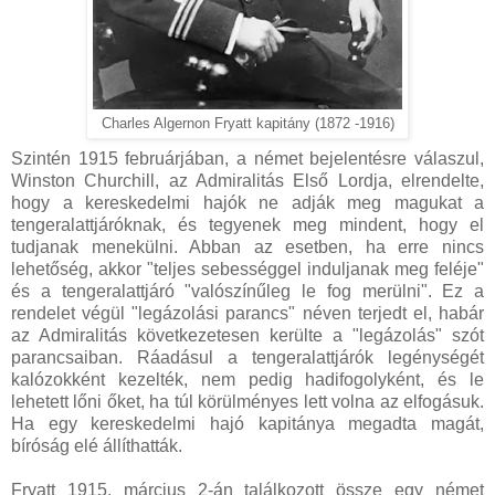
Charles Algernon Fryatt kapitány (1872 -1916)
Szintén 1915 februárjában, a német bejelentésre válaszul,
Winston Churchill, az Admiralitás Első Lordja, elrendelte,
hogy a kereskedelmi hajók ne adják meg magukat a
tengeralattjáróknak, és tegyenek meg mindent, hogy el
tudjanak menekülni. Abban az esetben, ha erre nincs
lehetőség, akkor "teljes sebességgel induljanak meg feléje"
és a tengeralattjáró "valószínűleg le fog merülni". Ez a
rendelet végül "legázolási parancs" néven terjedt el, habár
az Admiralitás következetesen kerülte a "legázolás" szót
parancsaiban. Ráadásul a tengeralattjárók legénységét
kalózokként kezelték, nem pedig hadifogolyként, és le
lehetett lőni őket, ha túl körülményes lett volna az elfogásuk.
Ha egy kereskedelmi hajó kapitánya megadta magát,
bíróság elé állíthatták.
Fryatt 1915. március 2-án találkozott össze egy német