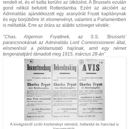
rendelt el, és el tudta kerülni az ütközést. A Brussels ezután
gond nélkül befutott Rotterdamba. Ezért az akcióért az
Admiralitás ajándékozott egy aranyórát Fryatt kapitánynak
és egy borjúbőrre írt elismervényt, valamint a Parlamentben
is méltatták. Erre az órára az alábbi szöveget vésték:
"Chas. Algernon Fryattnek, az S.S. 'Brussels'
parancsnokának az Admiralitás Lord Commissionerei által,
elismerésül a példamutató hajónak, amit egy német
tengeralattjáró támadott meg 1915. március 28-án"
A kivégzésről szóló közleményt németül, hollandul és franciául is
kinyomtatták.