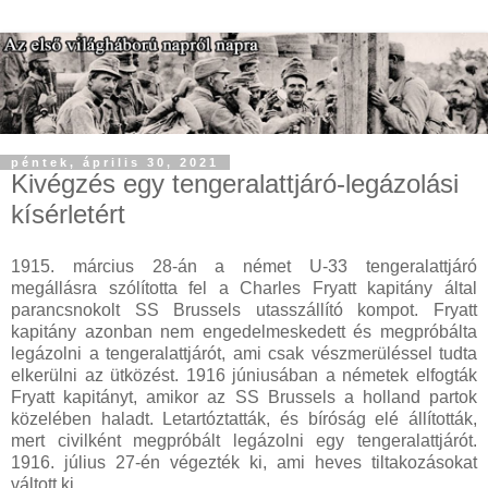
péntek, április 30, 2021
Kivégzés egy tengeralattjáró-legázolási
kísérletért
1915. március 28-án a német U-33 tengeralattjáró
megállásra szólította fel a Charles Fryatt kapitány által
parancsnokolt SS Brussels utasszállító kompot. Fryatt
kapitány azonban nem engedelmeskedett és megpróbálta
legázolni a tengeralattjárót, ami csak vészmerüléssel tudta
elkerülni az ütközést. 1916 júniusában a németek elfogták
Fryatt kapitányt, amikor az SS Brussels a holland partok
közelében haladt. Letartóztatták, és bíróság elé állították,
mert civilként megpróbált legázolni egy tengeralattjárót.
1916. július 27-én végezték ki, ami heves tiltakozásokat
váltott ki.