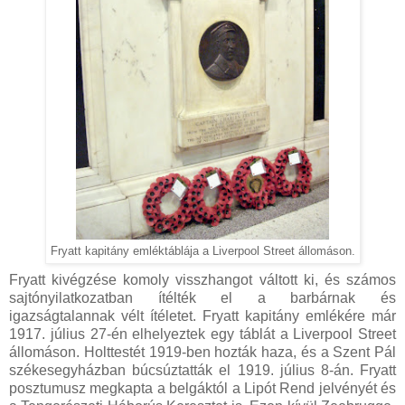
Fryatt kapitány emléktáblája a Liverpool Street állomáson.
Fryatt kivégzése komoly visszhangot váltott ki, és számos
sajtónyilatkozatban ítélték el a barbárnak és
igazságtalannak vélt ítéletet. Fryatt kapitány emlékére már
1917. július 27-én elhelyeztek egy táblát a Liverpool Street
állomáson. Holttestét 1919-ben hozták haza, és a Szent Pál
székesegyházban búcsúztatták el 1919. július 8-án. Fryatt
posztumusz megkapta a belgáktól a Lipót Rend jelvényét és