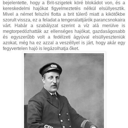
bejelentette, hogy a Brit-szigetek köré blokádot von, és a
kereskedelmi hajókat figyelmeztetés nélkül elsüllyesztik.
Mivel a német felszíni flotta a brit túlerő miatt a kikötőkbe
szorult vissza, ez a feladat a tengeralattjárók parancsnokaira
várt. Habár a szabályzat szerint a víz alá merülve is
megtorpedózhatták az ellenséges hajókat, gazdaságosabb
és egyszerűbb volt a fedélzeti ágyúval elsüllyeszteniük
azokat, még ha ez azzal a veszéllyel is járt, hogy akár egy
fegyvertelen hajó is legázolhatja őket.