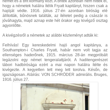
német és a brit kormány közt. A britek azonban nem hitték el,
hogy a németek halálra ítélik Fryatt kapitányt, hiszen csak a
hajóját védte. 1916. július 27-én azonban bíróság elé
állították, bűnösnek találták, az ítéletet pedig a császár is
jóváhagyta, majd aznap este hét órakor egy kivégző osztag
agyonlőtte.
A kivégzésről a németek az alábbi közleményt adták ki:
Felhívás! Egy kereskedelmi hajó angol kapitánya, a
Southampton-i Charles Fryatt, habár nem volt tagja az
ellenséges haderőnek, 1915. március 28-án megpróbált
legázolni egy német tengeralattjárót. A haditengerészet
tábori hadbírósága ezért a mai napon halálra ítélte és
kivégezte. A kegyetlen tett meg lett torolva. Későn, de
igazságosan. Aláírás: VON SCHRÖDER admirális. Bruges,
1916. július 27.