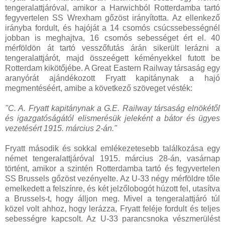
tengeralattjáróval, amikor a Harwichból Rotterdamba tartó
fegyvertelen SS Wrexham gőzöst irányította. Az ellenkező
irányba fordult, és hajóját a 14 csomós csúcssebességnél
jobban is meghajtva, 16 csomós sebességet ért el. 40
mérföldön át tartó vesszőfutás árán sikerült lerázni a
tengeralattjárót, majd összeégett kéményekkel futott be
Rotterdam kikötőjébe. A Great Eastern Railway társaság egy
aranyórát ajándékozott Fryatt kapitánynak a hajó
megmentéséért, amibe a következő szöveget vésték:
"C. A. Fryatt kapitánynak a G.E. Railway társaság elnökétől
és igazgatóságától elismerésük jeleként a bátor és ügyes
vezetésért 1915. március 2-án."
Fryatt második és sokkal emlékezetesebb találkozása egy
német tengeralattjáróval 1915. március 28-án, vasárnap
történt, amikor a szintén Rotterdamba tartó és fegyvertelen
SS Brussels gőzöst vezényelte. Az U-33 négy mérföldre tőle
emelkedett a felszínre, és két jelzőlobogót húzott fel, utasítva
a Brussels-t, hogy álljon meg. Mivel a tengeralattjáró túl
közel volt ahhoz, hogy lerázza, Fryatt feléje fordult és teljes
sebességre kapcsolt. Az U-33 parancsnoka vészmerülést