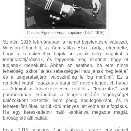
Charles Algernon Fryatt kapitány (1872 -1916)
Szintén 1915 februárjában, a német bejelentésre válaszul,
Winston Churchill, az Admiralitás Első Lordja, elrendelte,
hogy a kereskedelmi hajók ne adják meg magukat a
tengeralattjáróknak, és tegyenek meg mindent, hogy el
tudjanak menekülni. Abban az esetben, ha erre nincs
lehetőség, akkor "teljes sebességgel induljanak meg feléje"
és a tengeralattjáró "valószínűleg le fog merülni". Ez a
rendelet végül "legázolási parancs" néven terjedt el, habár
az Admiralitás következetesen kerülte a "legázolás" szót
parancsaiban. Ráadásul a tengeralattjárók legénységét
kalózokként kezelték, nem pedig hadifogolyként, és le
lehetett lőni őket, ha túl körülményes lett volna az elfogásuk.
Ha egy kereskedelmi hajó kapitánya megadta magát,
bíróság elé állíthatták.
Fryatt 1915. március 2-án találkozott össze egy német