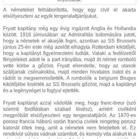
A németeket felháborította, hogy egy civil el akarta
elsüllyeszteni az egyik tengeralattjárójukat.
Fryatt kapitány még egy évig ingázott Anglia és Hollandia
között. 1916 júniusában az Admiralitás tudomására jutott,
hogy a németek el akarják fogni, azonban az SS Brussels
június 25-én este még azelőtt elhagyta Rotterdam kikötőjét,
hogy a kapitányt figyelmeztetni tudták. Valaki a fedélzetről
fényjeleket adott le a part irányába, majd öt német romboló
vette körbe a gőzöst. Fryatt elrendelte, hogy az utasok
szálljanak csónakokba, majd minden hivatalos iratot és a
rádiót is megsemmisítették. A rombolók a belgiumi Bruges
kikötőjébe kisérték az SS Brussels gőzöst, majd a kapitányt
és a legénységet is foglyul ejtették.
Fryatt kapitányt azzal vádolták meg, hogy franc-tireur (szó
szerinti fordításban szabad lövész), amiért civilként
megpróbált elsüllyeszteni egy tengeralattjárót. Az 1870-es
porosz-francia háború során francia civilek rengeteg porosz
katonát öltek meg, amit a németek nem felejtettek el. Ez
rendkívül súlyos vádnak számított, és komoly vita alakult ki a