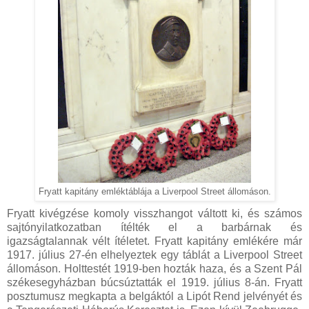
Fryatt kapitány emléktáblája a Liverpool Street állomáson.
Fryatt kivégzése komoly visszhangot váltott ki, és számos
sajtónyilatkozatban ítélték el a barbárnak és
igazságtalannak vélt ítéletet. Fryatt kapitány emlékére már
1917. július 27-én elhelyeztek egy táblát a Liverpool Street
állomáson. Holttestét 1919-ben hozták haza, és a Szent Pál
székesegyházban búcsúztatták el 1919. július 8-án. Fryatt
posztumusz megkapta a belgáktól a Lipót Rend jelvényét és