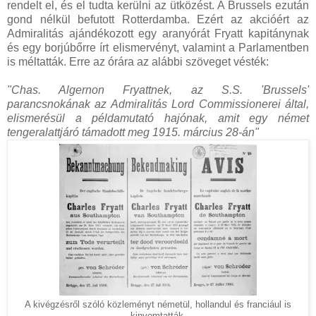
rendelt el, és el tudta kerülni az ütközést. A Brussels ezután
gond nélkül befutott Rotterdamba. Ezért az akcióért az
Admiralitás ajándékozott egy aranyórát Fryatt kapitánynak
és egy borjúbőrre írt elismervényt, valamint a Parlamentben
is méltatták. Erre az órára az alábbi szöveget vésték:
"Chas. Algernon Fryattnek, az S.S. 'Brussels'
parancsnokának az Admiralitás Lord Commissionerei által,
elismerésül a példamutató hajónak, amit egy német
tengeralattjáró támadott meg 1915. március 28-án"
A kivégzésről szóló közleményt németül, hollandul és franciául is
kinyomtatták.