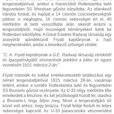
tengeralattjáróval, amikor a Harwichból Rotterdamba tartó
fegyvertelen SS Wrexham gőzöst irányította. Az ellenkező
irányba fordult, és hajóját a 14 csomós csúcssebességnél
jobban is meghajtva, 16 csomós sebességet ért el. 40
mérföldön át tartó vesszőfutás árán sikerült lerázni a
tengeralattjárót, majd összeégett kéményekkel futott be
Rotterdam kikötőjébe. A Great Eastern Railway társaság egy
aranyórát ajándékozott Fryatt kapitánynak a hajó
megmentéséért, amibe a következő szöveget vésték:
"C. A. Fryatt kapitánynak a G.E. Railway társaság elnökétől
és igazgatóságától elismerésük jeleként a bátor és ügyes
vezetésért 1915. március 2-án."
Fryatt második és sokkal emlékezetesebb találkozása egy
német tengeralattjáróval 1915. március 28-án, vasárnap
történt, amikor a szintén Rotterdamba tartó és fegyvertelen
SS Brussels gőzöst vezényelte. Az U-33 négy mérföldre tőle
emelkedett a felszínre, és két jelzőlobogót húzott fel, utasítva
a Brussels-t, hogy álljon meg. Mivel a tengeralattjáró túl
közel volt ahhoz, hogy lerázza, Fryatt feléje fordult és teljes
sebességre kapcsolt. Az U-33 parancsnoka vészmerülést