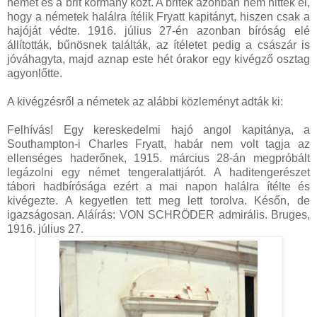
német és a brit kormány közt. A britek azonban nem hitték el,
hogy a németek halálra ítélik Fryatt kapitányt, hiszen csak a
hajóját védte. 1916. július 27-én azonban bíróság elé
állították, bűnösnek találták, az ítéletet pedig a császár is
jóváhagyta, majd aznap este hét órakor egy kivégző osztag
agyonlőtte.
A kivégzésről a németek az alábbi közleményt adták ki:
Felhívás! Egy kereskedelmi hajó angol kapitánya, a
Southampton-i Charles Fryatt, habár nem volt tagja az
ellenséges haderőnek, 1915. március 28-án megpróbált
legázolni egy német tengeralattjárót. A haditengerészet
tábori hadbírósága ezért a mai napon halálra ítélte és
kivégezte. A kegyetlen tett meg lett torolva. Későn, de
igazságosan. Aláírás: VON SCHRÖDER admirális. Bruges,
1916. július 27.