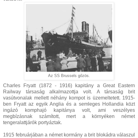
Az SS Brussels gőzös.
Charles Fryatt (1872 - 1916) kapitány a Great Eastern
Railway társaság alkalmazottja volt. A társaság brit
vasútvonalak mellett néhány kompot is üzemeltetett. 1915-
ben Fryatt az egyik Anglia és a semleges Hollandia közt
ingázó komphajó kapitánya volt, ami veszélyes
megbízásnak számított, mert a környéken német
tengeralattjárók portyáztak.
1915 februárjában a német kormány a brit blokádra válaszul