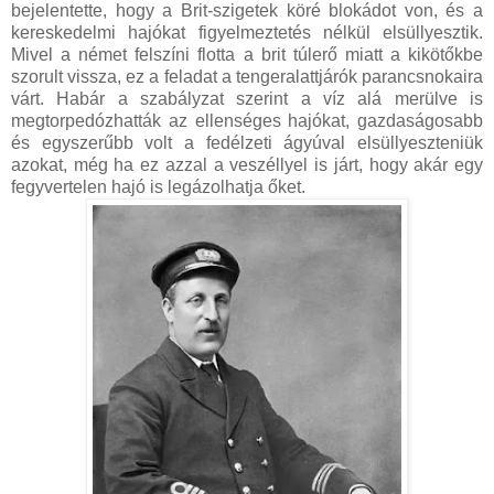
bejelentette, hogy a Brit-szigetek köré blokádot von, és a
kereskedelmi hajókat figyelmeztetés nélkül elsüllyesztik.
Mivel a német felszíni flotta a brit túlerő miatt a kikötőkbe
szorult vissza, ez a feladat a tengeralattjárók parancsnokaira
várt. Habár a szabályzat szerint a víz alá merülve is
megtorpedózhatták az ellenséges hajókat, gazdaságosabb
és egyszerűbb volt a fedélzeti ágyúval elsüllyeszteniük
azokat, még ha ez azzal a veszéllyel is járt, hogy akár egy
fegyvertelen hajó is legázolhatja őket.