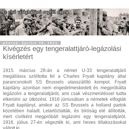
péntek, április 30, 2021
Kivégzés egy tengeralattjáró-legázolási
kísérletért
1915. március 28-án a német U-33 tengeralattjáró
megállásra szólította fel a Charles Fryatt kapitány által
parancsnokolt SS Brussels utasszállító kompot. Fryatt
kapitány azonban nem engedelmeskedett és megpróbálta
legázolni a tengeralattjárót, ami csak vészmerüléssel tudta
elkerülni az ütközést. 1916 júniusában a németek elfogták
Fryatt kapitányt, amikor az SS Brussels a holland partok
közelében haladt. Letartóztatták, és bíróság elé állították,
mert civilként megpróbált legázolni egy tengeralattjárót.
1916. július 27-én végezték ki, ami heves tiltakozásokat
váltott ki.