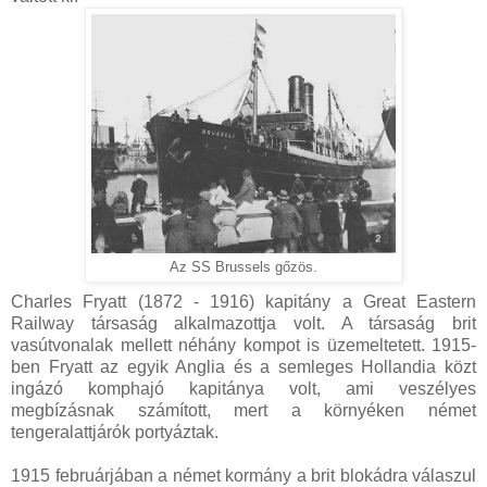
Az SS Brussels gőzös.
Charles Fryatt (1872 - 1916) kapitány a Great Eastern
Railway társaság alkalmazottja volt. A társaság brit
vasútvonalak mellett néhány kompot is üzemeltetett. 1915-
ben Fryatt az egyik Anglia és a semleges Hollandia közt
ingázó komphajó kapitánya volt, ami veszélyes
megbízásnak számított, mert a környéken német
tengeralattjárók portyáztak.
1915 februárjában a német kormány a brit blokádra válaszul