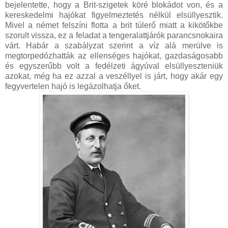
bejelentette, hogy a Brit-szigetek köré blokádot von, és a
kereskedelmi hajókat figyelmeztetés nélkül elsüllyesztik.
Mivel a német felszíni flotta a brit túlerő miatt a kikötőkbe
szorult vissza, ez a feladat a tengeralattjárók parancsnokaira
várt. Habár a szabályzat szerint a víz alá merülve is
megtorpedózhatták az ellenséges hajókat, gazdaságosabb
és egyszerűbb volt a fedélzeti ágyúval elsüllyeszteniük
azokat, még ha ez azzal a veszéllyel is járt, hogy akár egy
fegyvertelen hajó is legázolhatja őket.