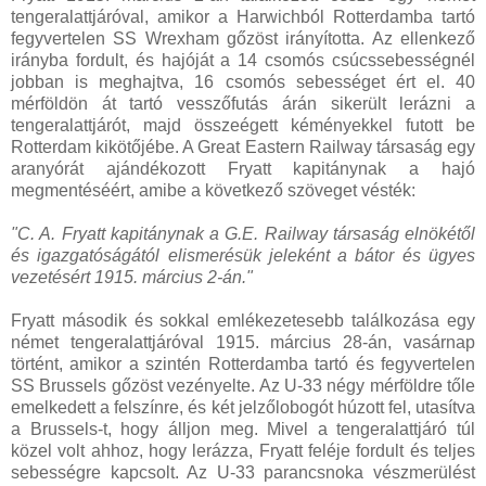
tengeralattjáróval, amikor a Harwichból Rotterdamba tartó
fegyvertelen SS Wrexham gőzöst irányította. Az ellenkező
irányba fordult, és hajóját a 14 csomós csúcssebességnél
jobban is meghajtva, 16 csomós sebességet ért el. 40
mérföldön át tartó vesszőfutás árán sikerült lerázni a
tengeralattjárót, majd összeégett kéményekkel futott be
Rotterdam kikötőjébe. A Great Eastern Railway társaság egy
aranyórát ajándékozott Fryatt kapitánynak a hajó
megmentéséért, amibe a következő szöveget vésték:
"C. A. Fryatt kapitánynak a G.E. Railway társaság elnökétől
és igazgatóságától elismerésük jeleként a bátor és ügyes
vezetésért 1915. március 2-án."
Fryatt második és sokkal emlékezetesebb találkozása egy
német tengeralattjáróval 1915. március 28-án, vasárnap
történt, amikor a szintén Rotterdamba tartó és fegyvertelen
SS Brussels gőzöst vezényelte. Az U-33 négy mérföldre tőle
emelkedett a felszínre, és két jelzőlobogót húzott fel, utasítva
a Brussels-t, hogy álljon meg. Mivel a tengeralattjáró túl
közel volt ahhoz, hogy lerázza, Fryatt feléje fordult és teljes
sebességre kapcsolt. Az U-33 parancsnoka vészmerülést