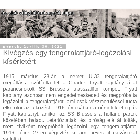
péntek, április 30, 2021
Kivégzés egy tengeralattjáró-legázolási
kísérletért
1915. március 28-án a német U-33 tengeralattjáró
megállásra szólította fel a Charles Fryatt kapitány által
parancsnokolt SS Brussels utasszállító kompot. Fryatt
kapitány azonban nem engedelmeskedett és megpróbálta
legázolni a tengeralattjárót, ami csak vészmerüléssel tudta
elkerülni az ütközést. 1916 júniusában a németek elfogták
Fryatt kapitányt, amikor az SS Brussels a holland partok
közelében haladt. Letartóztatták, és bíróság elé állították,
mert civilként megpróbált legázolni egy tengeralattjárót.
1916. július 27-én végezték ki, ami heves tiltakozásokat
váltott ki.