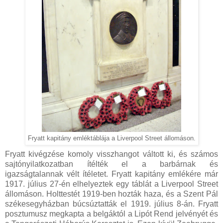
Fryatt kapitány emléktáblája a Liverpool Street állomáson.
Fryatt kivégzése komoly visszhangot váltott ki, és számos
sajtónyilatkozatban ítélték el a barbárnak és
igazságtalannak vélt ítéletet. Fryatt kapitány emlékére már
1917. július 27-én elhelyeztek egy táblát a Liverpool Street
állomáson. Holttestét 1919-ben hozták haza, és a Szent Pál
székesegyházban búcsúztatták el 1919. július 8-án. Fryatt
posztumusz megkapta a belgáktól a Lipót Rend jelvényét és