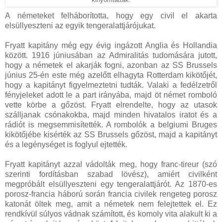
A németeket felháborította, hogy egy civil el akarta
elsüllyeszteni az egyik tengeralattjárójukat.
Fryatt kapitány még egy évig ingázott Anglia és Hollandia
között. 1916 júniusában az Admiralitás tudomására jutott,
hogy a németek el akarják fogni, azonban az SS Brussels
június 25-én este még azelőtt elhagyta Rotterdam kikötőjét,
hogy a kapitányt figyelmeztetni tudták. Valaki a fedélzetről
fényjeleket adott le a part irányába, majd öt német romboló
vette körbe a gőzöst. Fryatt elrendelte, hogy az utasok
szálljanak csónakokba, majd minden hivatalos iratot és a
rádiót is megsemmisítették. A rombolók a belgiumi Bruges
kikötőjébe kisérték az SS Brussels gőzöst, majd a kapitányt
és a legénységet is foglyul ejtették.
Fryatt kapitányt azzal vádolták meg, hogy franc-tireur (szó
szerinti fordításban szabad lövész), amiért civilként
megpróbált elsüllyeszteni egy tengeralattjárót. Az 1870-es
porosz-francia háború során francia civilek rengeteg porosz
katonát öltek meg, amit a németek nem felejtettek el. Ez
rendkívül súlyos vádnak számított, és komoly vita alakult ki a