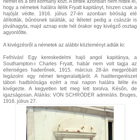
német és a brit kormány közt. A britek azonban nem hitték el,
hogy a németek halálra ítélik Fryatt kapitányt, hiszen csak a
hajóját védte. 1916. július 27-én azonban bíróság elé
állították, bűnösnek találták, az ítéletet pedig a császár is
jóváhagyta, majd aznap este hét órakor egy kivégző osztag
agyonlőtte.
A kivégzésről a németek az alábbi közleményt adták ki:
Felhívás! Egy kereskedelmi hajó angol kapitánya, a
Southampton-i Charles Fryatt, habár nem volt tagja az
ellenséges haderőnek, 1915. március 28-án megpróbált
legázolni egy német tengeralattjárót. A haditengerészet
tábori hadbírósága ezért a mai napon halálra ítélte és
kivégezte. A kegyetlen tett meg lett torolva. Későn, de
igazságosan. Aláírás: VON SCHRÖDER admirális. Bruges,
1916. július 27.