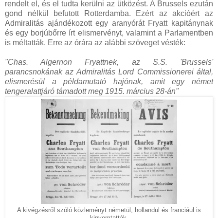
rendelt el, és el tudta kerülni az ütközést. A Brussels ezután
gond nélkül befutott Rotterdamba. Ezért az akcióért az
Admiralitás ajándékozott egy aranyórát Fryatt kapitánynak
és egy borjúbőrre írt elismervényt, valamint a Parlamentben
is méltatták. Erre az órára az alábbi szöveget vésték:
"Chas. Algernon Fryattnek, az S.S. 'Brussels'
parancsnokának az Admiralitás Lord Commissionerei által,
elismerésül a példamutató hajónak, amit egy német
tengeralattjáró támadott meg 1915. március 28-án"
A kivégzésről szóló közleményt németül, hollandul és franciául is
kinyomtatták.