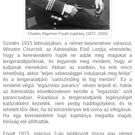
Charles Algernon Fryatt kapitány (1872 -1916)
Szintén 1915 februárjában, a német bejelentésre válaszul,
Winston Churchill, az Admiralitás Első Lordja, elrendelte,
hogy a kereskedelmi hajók ne adják meg magukat a
tengeralattjáróknak, és tegyenek meg mindent, hogy el
tudjanak menekülni. Abban az esetben, ha erre nincs
lehetőség, akkor "teljes sebességgel induljanak meg feléje"
és a tengeralattjáró "valószínűleg le fog merülni". Ez a
rendelet végül "legázolási parancs" néven terjedt el, habár
az Admiralitás következetesen kerülte a "legázolás" szót
parancsaiban. Ráadásul a tengeralattjárók legénységét
kalózokként kezelték, nem pedig hadifogolyként, és le
lehetett lőni őket, ha túl körülményes lett volna az elfogásuk.
Ha egy kereskedelmi hajó kapitánya megadta magát,
bíróság elé állíthatták.
Fryatt 1915. március 2-án találkozott össze egy német