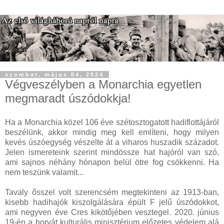
szombat, május 04, 2024
Végveszélyben a Monarchia egyetlen
megmaradt úszódokkja!
Ha a Monarchia közel 106 éve szétosztogatott hadiflottájáról
beszélünk, akkor mindig meg kell említeni, hogy milyen
kevés úszóegység vészelte át a viharos huszadik századot.
Jelen ismereteink szerint mindössze hat hajóról van szó,
ami sajnos néhány hónapon belül ötre fog csökkenni. Ha
nem teszünk valamit...
Tavaly ősszel volt szerencsém megtekinteni az 1913-ban,
kisebb hadihajók kiszolgálására épült F jelű úszódokkot,
ami negyven éve Cres kikötőjében vesztegel. 2020. június
19-én a horvát kulturális minisztérium előzetes védelem alá