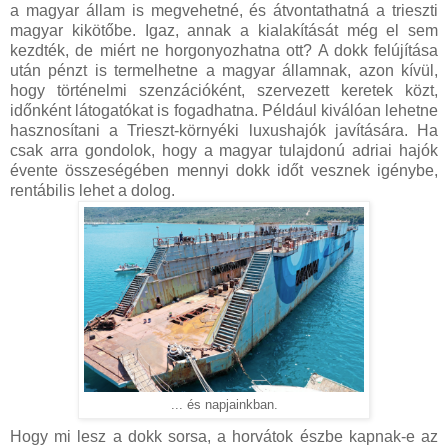
a magyar állam is megvehetné, és átvontathatná a trieszti
magyar kikötőbe. Igaz, annak a kialakítását még el sem
kezdték, de miért ne horgonyozhatna ott? A dokk felújítása
után pénzt is termelhetne a magyar államnak, azon kívül,
hogy történelmi szenzációként, szervezett keretek közt,
időnként látogatókat is fogadhatna. Például kiválóan lehetne
hasznosítani a Trieszt-környéki luxushajók javítására. Ha
csak arra gondolok, hogy a magyar tulajdonú adriai hajók
évente összeségében mennyi dokk időt vesznek igénybe,
rentábilis lehet a dolog.
... és napjainkban.
Hogy mi lesz a dokk sorsa, a horvátok észbe kapnak-e az