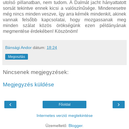
utolsó pillanatban, nem tudom. A Dalmát jacht hányattatott
sorsát tekintve ennek kicsi a valószínűsége. Mindenesetre
még nincs minden veszve, így arra kérnék mindenkit, akinek
vannak felsőbb kapcsolatai, hogy mozgassanak meg
minden szálat közös örökségünk ezen példányának
megmentése érdekében! Köszönöm!
Bánsági Andor
dátum:
18:24
Megosztás
Nincsenek megjegyzések:
Megjegyzés küldése
‹
›
Főoldal
Internetes verzió megtekintése
Üzemeltető:
Blogger
.