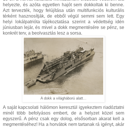
helyezte, és azóta egyetlen hajót sem dokkoltak ki benne.
Azt tervezték, hogy felújítása után multifunkciós kulturális
térként hasznosítják, de ebből végül semmi sem lett. Egy
helyi lokálpatrióta tájékoztatása szerint a védettség idén
júniusban lejár, és mivel a dokk megmentésére se pénz, se
konkrét terv, a beolvasztás lesz a sorsa.
A dokk a világháború alatt...
A saját kapcsolati hálómon keresztül igyekeztem riadóztatni
minél több befolyásos embert, de a helyzet közel sem
egyszerű. A pénz csak egy dolog, elsősorban akarat kell a
megmentéséhez! Ha a horvátok nem tartanak rá igényt, akár