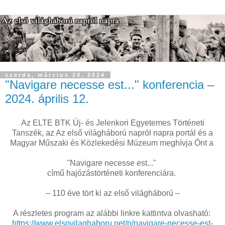
szerda, március 20, 2024
"Navigare necesse est..." konferencia –
2024. április 12.
Az ELTE BTK Új- és Jelenkori Egyetemes Történeti
Tanszék, az Az első világháború napról napra portál és a
Magyar Műszaki és Közlekedési Múzeum meghívja Önt a
"Navigare necesse est..."
című hajózástörténeti konferenciára.
– 110 éve tört ki az első világháború –
A részletes program az alábbi linkre kattintva olvasható:
https://www.elsovilaghaboru.net/p/navigare-necesse-est-