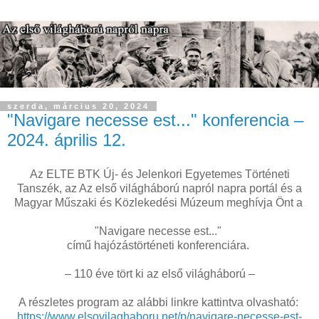
szerda, március 20, 2024
"Navigare necesse est..." konferencia –
2024. április 12.
Az ELTE BTK Új- és Jelenkori Egyetemes Történeti
Tanszék, az Az első világháború napról napra portál és a
Magyar Műszaki és Közlekedési Múzeum meghívja Önt a
"Navigare necesse est..."
című hajózástörténeti konferenciára.
– 110 éve tört ki az első világháború –
A részletes program az alábbi linkre kattintva olvasható:
https://www.elsovilaghaboru.net/p/navigare-necesse-est-