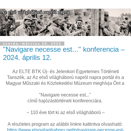
szerda, március 20, 2024
"Navigare necesse est..." konferencia –
2024. április 12.
Az ELTE BTK Új- és Jelenkori Egyetemes Történeti
Tanszék, az Az első világháború napról napra portál és a
Magyar Műszaki és Közlekedési Múzeum meghívja Önt a
"Navigare necesse est..."
című hajózástörténeti konferenciára.
– 110 éve tört ki az első világháború –
A részletes program az alábbi linkre kattintva olvasható:
https://www.elsovilaghaboru.net/p/navigare-necesse-est-