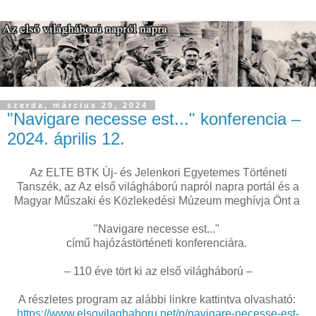
szerda, március 20, 2024
"Navigare necesse est..." konferencia –
2024. április 12.
Az ELTE BTK Új- és Jelenkori Egyetemes Történeti
Tanszék, az Az első világháború napról napra portál és a
Magyar Műszaki és Közlekedési Múzeum meghívja Önt a
"Navigare necesse est..."
című hajózástörténeti konferenciára.
– 110 éve tört ki az első világháború –
A részletes program az alábbi linkre kattintva olvasható:
https://www.elsovilaghaboru.net/p/navigare-necesse-est-