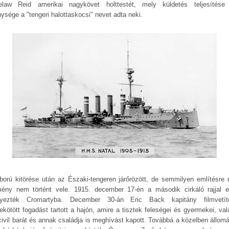
elaw Reid amerikai nagykövet holttestét, mely küldetés teljesítése
nysége a "tengeri halottaskocsi" nevet adta neki.
ború kitörése után az Északi-tengeren járőrözött, de semmilyen említésre 
ény nem történt vele. 1915. december 17-én a második cirkáló rajjal e
lyezték Cromartyba. December 30-án Eric Back kapitány filmvetít
ekötött fogadást tartott a hajón, amire a tisztek feleségei és gyermekei, val
civil barát és annak családja is meghívást kapott. Továbbá a közelben állom