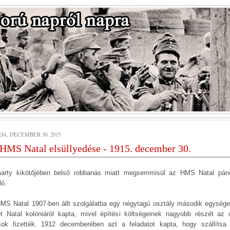
DA, DECEMBER 30, 2015
HMS Natal elsüllyedése - 1915. december 30.
arty kikötőjében belső robbanás miatt megsemmisül az HMS Natal pán
ló.
MS Natal 1907-ben állt szolgálatba egy négytagú osztály második egysége
t Natal kolóniáról kapta, mivel építési költségeinek nagyobb részét az o
sok fizették. 1912 decemberében azt a feladatot kapta, hogy szállítsa