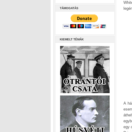
Whit
legé
TÁMOGATÁS
KIEMELT TÉMÁK
A há
esem
áthe
egyb
egy 