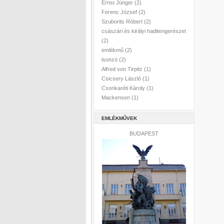
Ernst Jünger
(2)
Ferenc József
(2)
Szuborits Róbert
(2)
császári és királyi haditengerészet
(2)
emlékmű
(2)
isonzó
(2)
Alfred von Tirpitz
(1)
Csicsery László
(1)
Csonkaréti Károly
(1)
Mackensen
(1)
EMLÉKMŰVEK
BUDAPEST