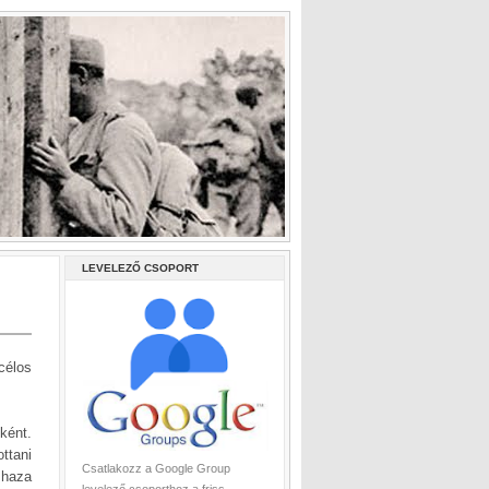
LEVELEZŐ CSOPORT
célos
ként.
ttani
Csatlakozz a Google Group
 haza