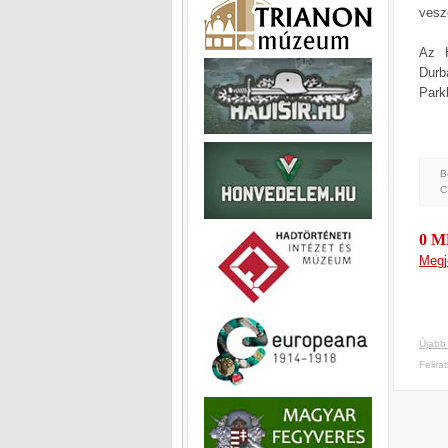
vesz
Az H
Durb
Park
B
C
0 
Megj
Újabb
Felira