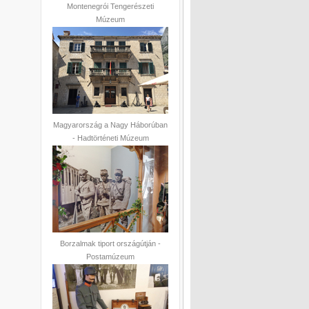
Montenegrói Tengerészeti
Múzeum
Magyarország a Nagy Háborúban
- Hadtörténeti Múzeum
Borzalmak tiport országútján -
Postamúzeum