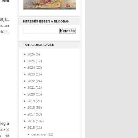
civil
tját,
KERESÉS EBBEN A BLOGBAN
iután
tént.
TARTALOMJEGYZÉK
►
2026
(5)
►
2025
(12)
►
2024
(22)
►
2023
(16)
►
2022
(24)
►
2021
(12)
►
2020
(15)
►
2019
(21)
►
2018
(56)
►
2017
(53)
►
2016
(107)
még a
▼
2015
(11)
észét
▼
december
(11)
gy ne