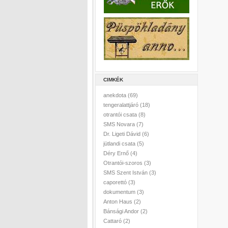
CIMKÉK
anekdota
(69)
tengeralattjáró
(18)
otrantói csata
(8)
SMS Novara
(7)
Dr. Ligeti Dávid
(6)
jütlandi csata
(5)
Déry Ernő
(4)
Otrantói-szoros
(3)
SMS Szent István
(3)
caporettó
(3)
dokumentum
(3)
Anton Haus
(2)
Bánsági Andor
(2)
Cattaró
(2)