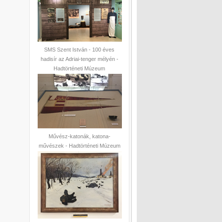
SMS Szent István - 100 éves
hadisír az Adriai-tenger mélyén -
Hadtörténeti Múzeum
Művész-katonák, katona-
művészek - Hadtörténeti Múzeum