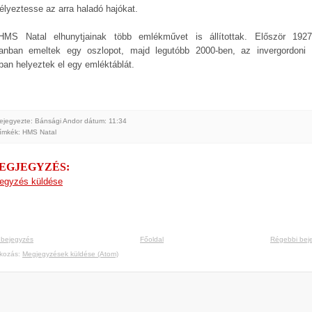
élyeztesse az arra haladó hajókat.
MS Natal elhunytjainak több emlékművet is állítottak. Először 1927
anban emeltek egy oszlopot, majd legutóbb 2000-ben, az invergordoni 
ban helyeztek el egy emléktáblát.
ejegyezte: Bánsági Andor
dátum:
11:34
ímkék:
HMS Natal
MEGJEGYZÉS:
egyzés küldése
 bejegyzés
Főoldal
Régebbi bej
tkozás:
Megjegyzések küldése (Atom)