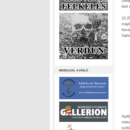
Drin
férfi
15:2
majd
búvá
Valós
WEBOLDAL AJÁNLÓ
Apál
máso
szét