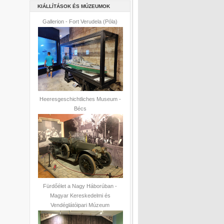
KIÁLLÍTÁSOK ÉS MÚZEUMOK
Gallerion - Fort Verudela (Póla)
Heeresgeschichtliches Museum -
Bécs
Fürdőélet a Nagy Háborúban -
Magyar Kereskedelmi és
Vendéglátóipari Múzeum