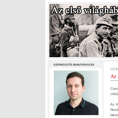
SZERKESZTŐI BEMUTATKOZÁS
SZER
Az 
Crom
cirká
Az H
Nevé
lako