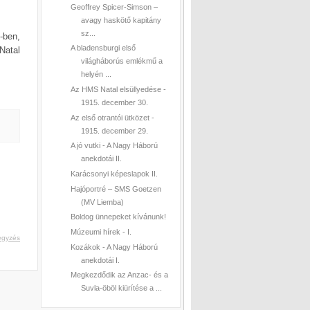
Geoffrey Spicer-Simson –
avagy haskötő kapitány
sz...
-ben,
A bladensburgi első
Natal
világháborús emlékmű a
helyén ...
Az HMS Natal elsüllyedése -
1915. december 30.
Az első otrantói ütközet -
1915. december 29.
A jó vutki - A Nagy Háború
anekdotái II.
Karácsonyi képeslapok II.
Hajóportré – SMS Goetzen
(MV Liemba)
Boldog ünnepeket kívánunk!
Múzeumi hírek - I.
egyzés
Kozákok - A Nagy Háború
anekdotái I.
Megkezdődik az Anzac- és a
Suvla-öböl kiürítése a ...