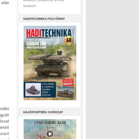
levelező csoporthoz a friss
 után
hírekért!
HADITECHNIKA FOLYÓIRAT
méltó
HAJÓPORTRÉK SOROZAT
gyütt
éssel
amint
ásozó