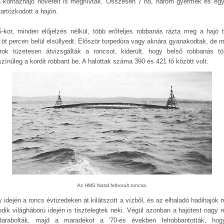
a kórházhajó nővéreit is meghívták. Összesen 7 nő, három gyermek és egy 
 tartózkodott a hajón.
5-kor, minden előjelzés nélkül, több erőteljes robbanás rázta meg a hajó ta
 öt percen belül elsüllyedt. Először torpedóra vagy aknára gyanakodtak, de m
rok tüzetesen átvizsgálták a roncsot, kiderült, hogy belső robbanás tör
zínűleg a kordit robbant be. A halottak száma 390 és 421 fő között volt.
Az HMS Natal felborult roncsa.
y idején a roncs évtizedeken át kilátszott a vízből, és az elhaladó hadihajók 
dik világháború idején is tisztelegtek neki. Végül azonban a hajótest nagy r
darabolták, majd a maradékot a '70-es években felrobbantották, ho