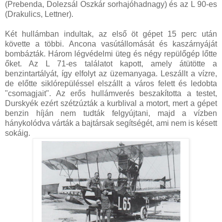
(Prebenda, Dolezsál Oszkár sorhajóhadnagy) és az L 90-es
(Drakulics, Lettner).
Két hullámban indultak, az első öt gépet 15 perc után
követte a többi. Ancona vasútállomását és kaszárnyáját
bombázták. Három légvédelmi üteg és négy repülőgép lőtte
őket. Az L 71-es találatot kapott, amely átütötte a
benzintartályát, így elfolyt az üzemanyaga. Leszállt a vízre,
de előtte siklórepüléssel elszállt a város felett és ledobta
"csomagjait". Az erős hullámverés beszakította a testet,
Durskyék ezért szétzúzták a kurblival a motort, mert a gépet
benzin híján nem tudták felgyújtani, majd a vízben
hánykolódva várták a bajtársak segítségét, ami nem is késett
sokáig.