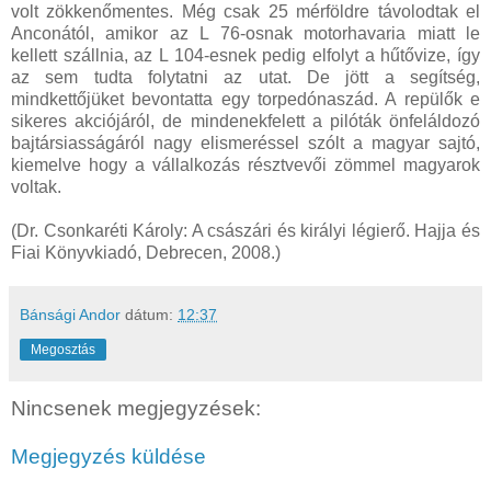
volt zökkenőmentes. Még csak 25 mérföldre távolodtak el
Anconától, amikor az L 76-osnak motorhavaria miatt le
kellett szállnia, az L 104-esnek pedig elfolyt a hűtővize, így
az sem tudta folytatni az utat. De jött a segítség,
mindkettőjüket bevontatta egy torpedónaszád. A repülők e
sikeres akciójáról, de mindenekfelett a pilóták önfeláldozó
bajtársiasságáról nagy elismeréssel szólt a magyar sajtó,
kiemelve hogy a vállalkozás résztvevői zömmel magyarok
voltak.
(Dr. Csonkaréti Károly: A császári és királyi légierő. Hajja és
Fiai Könyvkiadó, Debrecen, 2008.)
Bánsági Andor
dátum:
12:37
Megosztás
Nincsenek megjegyzések:
Megjegyzés küldése