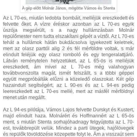
A gép előtt Molnár János, mögötte Vámos és Stenta
Az L 70-es, miután ledobta bombáit, melléjük ereszkedett és
felvette őket. A vízre éréskor azonban az L 70-es egyik
úszója megsérült, s a nagy hullámzásban Molnár
repülőmester nem tudta elszakítani gépét a víztől. Az L 70-es
tehát a hullámok hátán bukdácsolva igyekezett keletnek,
mert az olasz parttól alig 2 és fél mérföldre voltak, s már
elindult feléjük egy olasz romboló és egy tengeralattjáró.
Látván reménytelen helyzetüket, az L 65-ös is melléjük
ereszkedett, ám mivel az L 70-es még valahogyan
továbbvonszolta magát, ismét felszállt, s a többi géppel
együtt megpróbálták elűzni a közeledő olaszokat. Két gép
hazaindult segítségért, az L 90-es és az L 94-es pedig
leereszkedett az L 70-es mellé, mert az másfél mérföldnyi
menet után megállt.
Az L 94-es pilótája, Vámos Lajos felvette Durskyt és Kustert,
majd elindult haza. Molnárért és Hoffmannért az L 65-ös
ment, s miután Stenta sorhajóhadnagy felgyújtotta az L 70-
est, továbbrepült velük. Mindez a parti ütegek, hajólövegek
és repülők lövöldözése közepette folyt le. Ám a visszaút sem