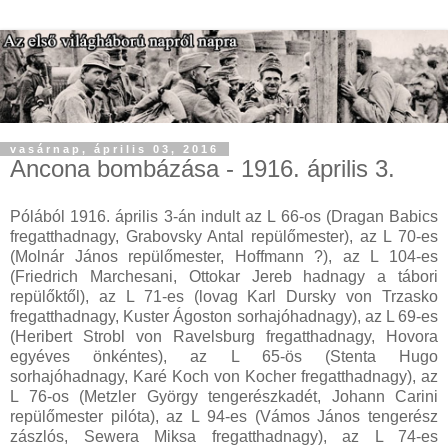
vasárnap, április 03, 2016
Ancona bombázása - 1916. április 3.
Pólából 1916. április 3-án indult az L 66-os (Dragan Babics
fregatthadnagy, Grabovsky Antal repülőmester), az L 70-es
(Molnár János repülőmester, Hoffmann ?), az L 104-es
(Friedrich Marchesani, Ottokar Jereb hadnagy a tábori
repülőktől), az L 71-es (lovag Karl Dursky von Trzasko
fregatthadnagy, Kuster Ágoston sorhajóhadnagy), az L 69-es
(Heribert Strobl von Ravelsburg fregatthadnagy, Hovora
egyéves önkéntes), az L 65-ös (Stenta Hugo
sorhajóhadnagy, Karé Koch von Kocher fregatthadnagy), az
L 76-os (Metzler György tengerészkadét, Johann Carini
repülőmester pilóta), az L 94-es (Vámos János tengerész
zászlós, Sewera Miksa fregatthadnagy), az L 74-es