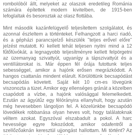
rombolóból állt, melyeket az olaszok eredetileg Románia
számára építettek modern kivitelben, de 1915-ben
lefoglaltak és besoroztak az olasz flottába.
Mint második kazánfelügyelő teljesítettem szolgálatot, és
azonnal észleltem a történteket. Felhangzott a harci riadó,
és a gépházi parancsjelző készülék "teljes erővel előre"
jelzést mutatott. Ki kellett tehát teljesen nyitni mind a 12
fűtőfúvókát, a legnagyobb teljesítményre kellett felpörgetni
az üzemanyag szivattyút, ugyanígy a tápszivattyút és a
ventillátorokat is. Már éppen fél órája futottunk teljes
sebességgel, amikor a hajónk erősen megrázkódott. A
hangos csattanás mindent elárult. Körülöttünk becsapódást
becsapódás követett. Saját két 10 cm-es lövegünk
viszonozta a tüzet. Amikor egy ellenséges gránát a közelben
csapódott a vízbe, a hajónk valósággal felemelkedett.
Ezután az ágyútűz egy félórányira ellanyhult, hogy azután
még hevesebben lángoljon fel. A közelünkbe becsapódó
lövedékek robbanása olyan heves volt, hogy találatoknak
véltem azokat. Egyszóval elszabadult a pokol. A harc
hevessége egyre fokozódott, amikor odafentről a
szellőzőaknán keresztül ujjongást hallottam. Mi történt? Az