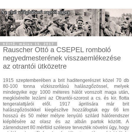
hétfő, május 15, 2017
Rauscher Ottó a CSEPEL romboló
negyedmesterének visszaemlékezése
az otrantói ütközetre
1915 szeptemberében a brit haditengerészet közel 70 db
80-100 tonna vízkiszorítású halászgőzössel, melyek
mindegyike egy 1000 méteres hálót vonszolt maga után,
megkísérelte lezárni az Otrantói-szorost a cs. és kir. flotta
tengeralattjárói elől. 1917 áprilisára már brit
halászgőzösökkel kiegészítve hozzáfogtak egy 66 km
hosszú és 50 méter mélyre lenyúló szilárd hálórendszer
kiépítésére az olasz és az albán partok között. A
zárrendszert 80 mérföld szélesre tervezték növelni úgy, hogy