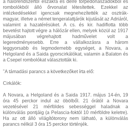
a hálórendszertől északra és délre torpedónaszádokból és
rombolókból álló őrvonalat létesítettek. Ezekkel az
intézkedésekkel igencsak megnehezítették az osztrák-
magyar, illetve a német tengeralattjárók kijutását az Adriáról,
valamint a hazatérésüket. A cs. és kir. hadiflotta több
bevetést hajtott végre a hálózár ellen, melyek közül az 1917
májusában végrehajtott hadművelet volt a
legeredményesebb. Erre a vállalkozásra a három
leggyorsabb és legmodernebb egységet, a Novara, a
Helgoland és a Saida gyorscirkálókat, valamin a Balaton és
a Csepel rombolókat választották ki.
"A támadási parancs a következőket írta elő:
Cirkálók:
A Novara, a Helgoland és a Saida 1917. május 14-én, 19
óra 45 perckor indul az öbölből. 21 órától a Novara
vezetésével 21 mérföldes sebességgel haladnak a
különválás pontjáig (a Pelascia-foktól 10 mérföldre keletre).
Ha az ott álló világítótorony nem látható, a különválás
parancs nélkül 3 óra 15 perckor történjék.