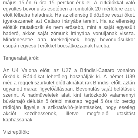
május 15-én 6 óra 15 perckor érik el. A cirkálókkal való
együttes bevonulás esetében a rombolók 20 mérföldre ezek
előtt félbalra haladnak. Ha az ellenség üldözőbe veszi őket,
igyekezzenek azt Cattaro irányába terelni. Ha az ellenség
előttük mutatkozik és nem erősebb, mint a saját egyesült
haderő, akkor saját zömünk irányába vonuljanak vissza.
Mindenesetre arra törekedjenek, hogy bevonulásukkor
csupán egyesült erőkkel bocsátkozzanak harcba.
Tengeralattjárók:
Az U4 Valona előtt, az U27 a Brindisi-Cattaro vonalon
őrködik. Rádióikat lehetőleg használják ki. A német U89
még a reggeli szürkület előtt aknákat rak Brindisi előtt, aztán
ugyanott marad figyelőállásban. Bevonulás saját belátásuk
szerint. A hadműveletek alatt kint tartózkodó valamennyi
búvárhajó délután 5 órától másnap reggel 5 óra tíz percig
rádióján figyelje a szikratávíró-jelentéseket, hogy esetleg
akciót kezdhessenek, illetve megfelelő utasítást
kaphassanak.
Vízirepülők: