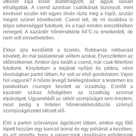
ütközet zaja kissé alábbhagyott, az ágyúk lassan
elhallgattak. A csend azonban csalókának bizonyult, mert
kevéssel ezután két egyes lövés rázta meg a hajót, azután
megint szünet következett. Csend lett, de mi továbbra is
teljes sebességgel futottunk, és a hajó minden eresztékében
remegett. A kazántér hőmérséklete 64°C-ra emelkedett, de
nem volt elviselhetetlen.
Ekkor újra kezdődött a tüzelés. Robbanás robbanást
követett, és már találatoknak véltem azokat. Elveszítettem az
időérzékemet. Amikor újra beállt a csend, már csak félerővel
futottunk. Kinyitottam a bejárati nyílást és jobbra, némi
távolságban partot láttam. Az volt az első gondolatom: Vajon
hol vagyunk? A hűvös levegő belélegzésekor a testemen kis
patakokban csurogni kezdett az izzadtság. Ezelőtt a
kazántér száraz hőségében az izzadtság azonnal
elpárolgott. Ugyanebből az okból szomjúságot sem éreztem,
most pedig a hirtelen hőmérsékletváltozás szörnyű
szomjúságérzetet idézett elő.
Elöl a parton szórványos ágyútüzet láttam, amikor egy fűtő
lépett hozzám egy kancsó borral és egy pohárral a kezében,
és azt mondta, hogy a parancsnok utasítására erősítenünk