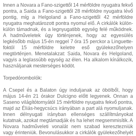
Innen a Novara a Fano-szigettől 14 mérföldre nyugatra fekvő
pontra, a Saida a Fano-szigettől 28 mérföldre nyugatra lévő
pontig, míg a Helgoland a Fano-szigettől 42 mérföldre
nyugatra meghatározott pontra nyomul elő. A cirkálók külön-
külön támadnak, és a legnyugatibb egység felé működnek.
A hadműveletek úgy történjenek, hogy az egyesülés
legkésőbb május 15-én reggel 7 óra 15 perckor a Linguette-
foktól 15 mérföldre keletre eső gyülekezőhelyen
megtörténjen. Menetalakzat: Saida, Novara és Helgoland,
vagyis a leglassúbb egység az élen. Ha alkalom kínálkozik,
használjanak mesterséges ködöt.
Torpedórombolók:
A Csepel és a Balaton úgy induljanak az öbölből, hogy
május 14-én 21 órakor Dulcigno előtt legyenek. Onnan a
Saseno világítótornyától 15 mérföldre nyugatra fekvő pontra,
majd az Éliás-hegycsúcs irányában a part alá nyomuljanak.
Innen délnyugati irányban ellenséges szállítmányokat
kutatnak, azokat megtámadják és ha lehet megsemmisítik. A
Novara hadműveleti vonalát nem szabad keresztezniük
vagy érinteniük. Bevonulásukkor a cirkálók gyülekezőhelyét