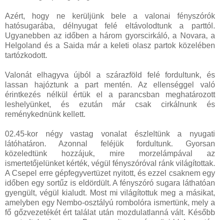
Azért, hogy ne kerüljünk bele a valonai fényszórók
hatósugarába, délnyugat felé eltávolodtunk a parttól.
Ugyanebben az időben a három gyorscirkáló, a Novara, a
Helgoland és a Saida már a keleti olasz partok közelében
tartózkodott.
Valonát elhagyva újból a szárazföld felé fordultunk, és
lassan hajóztunk a part mentén. Az ellenséggel való
érintkezés nélkül értük el a parancsban meghatározott
leshelyünket, és ezután már csak cirkálnunk és
reménykednünk kellett.
02.45-kor négy vastag vonalat észleltünk a nyugati
látóhatáron. Azonnal feléjük fordultunk. Gyorsan
közeledtünk hozzájuk, mire morzelámpával az
ismertetőjelünket kérték, végül fényszóróval ránk világítottak.
A Csepel erre gépfegyvertüzet nyitott, és ezzel csaknem egy
időben egy sortűz is eldördült. A fényszóró sugara láthatóan
gyengült, végül kialudt. Most mi világítottuk meg a másikat,
amelyben egy Nembo-osztályú rombolóra ismertünk, mely a
fő gőzvezetékét ért találat után mozdulatlanná vált. Később