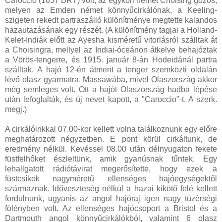
Caroccio (1657 BRT) volt, az egykori német Choising gőzös,
melyen az Emden német könnyűcirkálónak, a Keeling-
szigeten rekedt partraszálló különítménye megtette kalandos
hazautazásának egy részét. (A különítmény tagjai a Holland-
Kelet-Indiák előtt az Ayesha kisméretű vitorlásról szálltak át
a Choisingra, mellyel az Indiai-óceánon átkelve behajóztak
a Vörös-tengerre, és 1915. január 8-án Hodeidánál partra
szálltak. A hajó 12-én átment a tenger szemközti oldalán
lévő olasz gyarmatra, Massawába, mivel Olaszország akkor
még semleges volt. Ott a hajót Olaszország hadba lépése
után lefoglalták, és új nevet kapott, a "Caroccio"-t. A szerk.
megj.)
A cirkálóinkkal 07.00-kor kellett volna találkoznunk egy előre
meghatározott négyzetben. E pont körül cirkáltunk, de
eredmény nélkül. Kevéssel 08.00 után délnyugaton fekete
füstfelhőket észleltünk, amik gyanúsnak tűntek. Egy
lehallgatott rádiótávirat megerősítette, hogy ezek a
füstcsíkok nagyméretű ellenséges hajóegységektől
származnak. Időveszteség nélkül a hazai kikötő felé kellett
fordulnunk, ugyanis az angol hajóraj igen nagy tüzérségi
fölényben volt. Az ellenséges hajócsoport a Bristol és a
Dartmouth angol könnyűcirkálókból, valamint 6 olasz