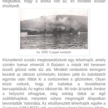
megtudtuk, hogy a Borea volt az, és röviddel ezután
elsüllyedt.
Az SMS Csepel romboló.
Közvetlenül ezután megtorpedóztunk egy teherhajót, amely
szintén hamar elmerült. A Balaton a másik két hevesen
tüzelő gőzöst vette tűz alá. Mindkét rombolónk keringeni
kezdett az ütközet színhelyén, közben jobb és baloldalról
egymás után lőttük ki a sortüzeinket a gőzösökre. Olyan
közel voltunk, hogy jól hallottuk a lövedékeink
becsapódását. Az egész ütközet kb. fél órán át tartott. Amikor
a helyszínt elhagytuk, még sokáig láttuk az égő
szállítóhajókat, melyeket súlyos megrongált állapotban
bevontatták Valonába. Az elsüllyesztett teherhajók egyike a