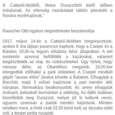
A Cattarói-öbölből, illetve Durazzóból kellő időben
induljanak. Az ellenség mozdulatait rádión jelentsék a
Novara vezérhajónak."
Rauscher Ottó egykori negyedmester beszámolója
1917. május 14-én a Cattarói-öbölben horgonyoztunk,
amikor 6 óra tájban parancsot kaptunk, hogy a Csepel és a
Balaton 19.00-ra legyen kifutásra kész állapotban. A két
rombolón azonnal befűtötték a kazánokat, valamint
kiegészítették az olaj- és vízkészleteket. Úgy hírlett, hogy
messze délre, az Otrantóhoz megyünk. 19.00-kor
elengedtük előlhátul a parti köteleket. A Csepel mindkét
gépét "lassan előre" járatva követte a Balatont. Elhagytuk a
Bocchét, majd 3 erővel hajóztunk a part mentén déli
irányban. Nemsokára bealkonyodott, és amire elhagytuk
Antivarit, beburkolt bennünket a sötétség. Az éjféli órákban
közelítettük meg Durazzot, melyet jól ki tudtunk venni,
ugyanis szorosan a partok mentén hajóztunk. Minden
rendben ment, a Hold csak 02.00 körül kelt, az éjszaka sötét
volt, a tenger pedig nyugodt.