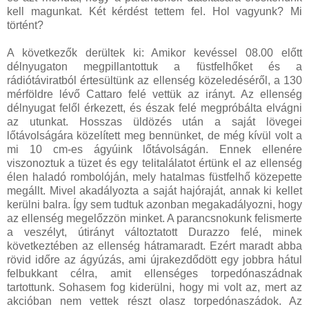
kell magunkat. Két kérdést tettem fel. Hol vagyunk? Mi
történt?
A következők derültek ki: Amikor kevéssel 08.00 előtt
délnyugaton megpillantottuk a füstfelhőket és a
rádiótáviratból értesültünk az ellenség közeledéséről, a 130
mérföldre lévő Cattaro felé vettük az irányt. Az ellenség
délnyugat felől érkezett, és észak felé megpróbálta elvágni
az utunkat. Hosszas üldözés után a saját lövegei
lőtávolságára közelített meg bennünket, de még kívül volt a
mi 10 cm-es ágyúink lőtávolságán. Ennek ellenére
viszonoztuk a tüzet és egy telitalálatot értünk el az ellenség
élen haladó rombolóján, mely hatalmas füstfelhő közepette
megállt. Mivel akadályozta a saját hajóraját, annak ki kellet
kerülni balra. Így sem tudtuk azonban megakadályozni, hogy
az ellenség megelőzzön minket. A parancsnokunk felismerte
a veszélyt, útirányt változtatott Durazzo felé, minek
következtében az ellenség hátramaradt. Ezért maradt abba
rövid időre az ágyúzás, ami újrakezdődött egy jobbra hátul
felbukkant célra, amit ellenséges torpedónaszádnak
tartottunk. Sohasem fog kiderülni, hogy mi volt az, mert az
akcióban nem vettek részt olasz torpedónaszádok. Az