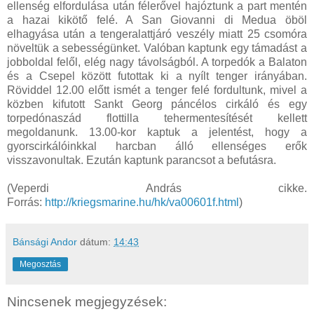
ellenség elfordulása után félerővel hajóztunk a part mentén
a hazai kikötő felé. A San Giovanni di Medua öböl
elhagyása után a tengeralattjáró veszély miatt 25 csomóra
növeltük a sebességünket. Valóban kaptunk egy támadást a
jobboldal felől, elég nagy távolságból. A torpedók a Balaton
és a Csepel között futottak ki a nyílt tenger irányában.
Röviddel 12.00 előtt ismét a tenger felé fordultunk, mivel a
közben kifutott Sankt Georg páncélos cirkáló és egy
torpedónaszád flottilla tehermentesítését kellett
megoldanunk. 13.00-kor kaptuk a jelentést, hogy a
gyorscirkálóinkkal harcban álló ellenséges erők
visszavonultak. Ezután kaptunk parancsot a befutásra.
(Veperdi András cikke.
Forrás:
http://kriegsmarine.hu/hk/va00601f.html
)
Bánsági Andor
dátum:
14:43
Megosztás
Nincsenek megjegyzések: