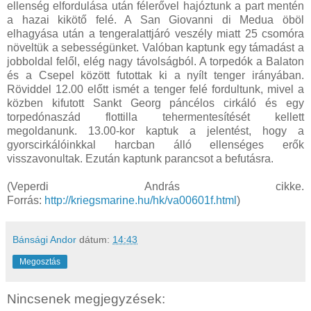
ellenség elfordulása után félerővel hajóztunk a part mentén
a hazai kikötő felé. A San Giovanni di Medua öböl
elhagyása után a tengeralattjáró veszély miatt 25 csomóra
növeltük a sebességünket. Valóban kaptunk egy támadást a
jobboldal felől, elég nagy távolságból. A torpedók a Balaton
és a Csepel között futottak ki a nyílt tenger irányában.
Röviddel 12.00 előtt ismét a tenger felé fordultunk, mivel a
közben kifutott Sankt Georg páncélos cirkáló és egy
torpedónaszád flottilla tehermentesítését kellett
megoldanunk. 13.00-kor kaptuk a jelentést, hogy a
gyorscirkálóinkkal harcban álló ellenséges erők
visszavonultak. Ezután kaptunk parancsot a befutásra.
(Veperdi András cikke.
Forrás:
http://kriegsmarine.hu/hk/va00601f.html
)
Bánsági Andor
dátum:
14:43
Megosztás
Nincsenek megjegyzések: