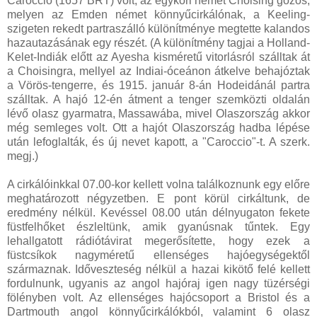
Caroccio (1657 BRT) volt, az egykori német Choising gőzös,
melyen az Emden német könnyűcirkálónak, a Keeling-
szigeten rekedt partraszálló különítménye megtette kalandos
hazautazásának egy részét. (A különítmény tagjai a Holland-
Kelet-Indiák előtt az Ayesha kisméretű vitorlásról szálltak át
a Choisingra, mellyel az Indiai-óceánon átkelve behajóztak
a Vörös-tengerre, és 1915. január 8-án Hodeidánál partra
szálltak. A hajó 12-én átment a tenger szemközti oldalán
lévő olasz gyarmatra, Massawába, mivel Olaszország akkor
még semleges volt. Ott a hajót Olaszország hadba lépése
után lefoglalták, és új nevet kapott, a "Caroccio"-t. A szerk.
megj.)
A cirkálóinkkal 07.00-kor kellett volna találkoznunk egy előre
meghatározott négyzetben. E pont körül cirkáltunk, de
eredmény nélkül. Kevéssel 08.00 után délnyugaton fekete
füstfelhőket észleltünk, amik gyanúsnak tűntek. Egy
lehallgatott rádiótávirat megerősítette, hogy ezek a
füstcsíkok nagyméretű ellenséges hajóegységektől
származnak. Időveszteség nélkül a hazai kikötő felé kellett
fordulnunk, ugyanis az angol hajóraj igen nagy tüzérségi
fölényben volt. Az ellenséges hajócsoport a Bristol és a
Dartmouth angol könnyűcirkálókból, valamint 6 olasz