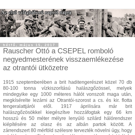
hétfő, május 15, 2017
Rauscher Ottó a CSEPEL romboló
negyedmesterének visszaemlékezése
az otrantói ütközetre
1915 szeptemberében a brit haditengerészet közel 70 db
80-100 tonna vízkiszorítású halászgőzössel, melyek
mindegyike egy 1000 méteres hálót vonszolt maga után,
megkísérelte lezárni az Otrantói-szorost a cs. és kir. flotta
tengeralattjárói elől. 1917 áprilisára már brit
halászgőzösökkel kiegészítve hozzáfogtak egy 66 km
hosszú és 50 méter mélyre lenyúló szilárd hálórendszer
kiépítésére az olasz és az albán partok között. A
zárrendszert 80 mérföld szélesre tervezték növelni úgy, hogy