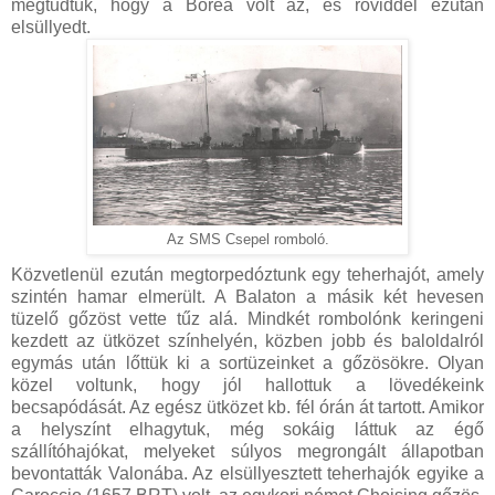
megtudtuk, hogy a Borea volt az, és röviddel ezután
elsüllyedt.
Az SMS Csepel romboló.
Közvetlenül ezután megtorpedóztunk egy teherhajót, amely
szintén hamar elmerült. A Balaton a másik két hevesen
tüzelő gőzöst vette tűz alá. Mindkét rombolónk keringeni
kezdett az ütközet színhelyén, közben jobb és baloldalról
egymás után lőttük ki a sortüzeinket a gőzösökre. Olyan
közel voltunk, hogy jól hallottuk a lövedékeink
becsapódását. Az egész ütközet kb. fél órán át tartott. Amikor
a helyszínt elhagytuk, még sokáig láttuk az égő
szállítóhajókat, melyeket súlyos megrongált állapotban
bevontatták Valonába. Az elsüllyesztett teherhajók egyike a