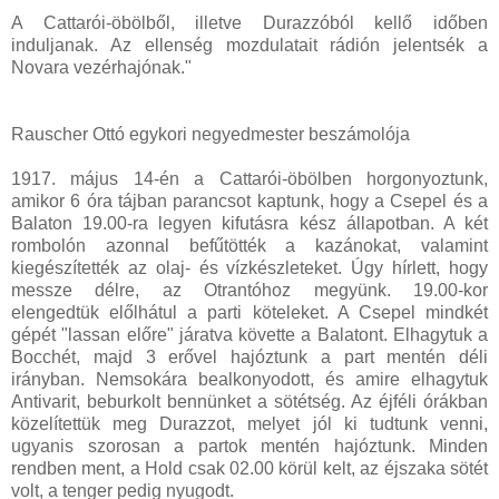
A Cattarói-öbölből, illetve Durazzóból kellő időben
induljanak. Az ellenség mozdulatait rádión jelentsék a
Novara vezérhajónak."
Rauscher Ottó egykori negyedmester beszámolója
1917. május 14-én a Cattarói-öbölben horgonyoztunk,
amikor 6 óra tájban parancsot kaptunk, hogy a Csepel és a
Balaton 19.00-ra legyen kifutásra kész állapotban. A két
rombolón azonnal befűtötték a kazánokat, valamint
kiegészítették az olaj- és vízkészleteket. Úgy hírlett, hogy
messze délre, az Otrantóhoz megyünk. 19.00-kor
elengedtük előlhátul a parti köteleket. A Csepel mindkét
gépét "lassan előre" járatva követte a Balatont. Elhagytuk a
Bocchét, majd 3 erővel hajóztunk a part mentén déli
irányban. Nemsokára bealkonyodott, és amire elhagytuk
Antivarit, beburkolt bennünket a sötétség. Az éjféli órákban
közelítettük meg Durazzot, melyet jól ki tudtunk venni,
ugyanis szorosan a partok mentén hajóztunk. Minden
rendben ment, a Hold csak 02.00 körül kelt, az éjszaka sötét
volt, a tenger pedig nyugodt.