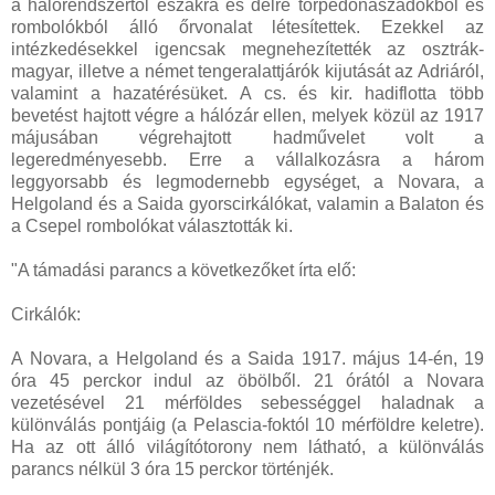
a hálórendszertől északra és délre torpedónaszádokból és
rombolókból álló őrvonalat létesítettek. Ezekkel az
intézkedésekkel igencsak megnehezítették az osztrák-
magyar, illetve a német tengeralattjárók kijutását az Adriáról,
valamint a hazatérésüket. A cs. és kir. hadiflotta több
bevetést hajtott végre a hálózár ellen, melyek közül az 1917
májusában végrehajtott hadművelet volt a
legeredményesebb. Erre a vállalkozásra a három
leggyorsabb és legmodernebb egységet, a Novara, a
Helgoland és a Saida gyorscirkálókat, valamin a Balaton és
a Csepel rombolókat választották ki.
"A támadási parancs a következőket írta elő:
Cirkálók:
A Novara, a Helgoland és a Saida 1917. május 14-én, 19
óra 45 perckor indul az öbölből. 21 órától a Novara
vezetésével 21 mérföldes sebességgel haladnak a
különválás pontjáig (a Pelascia-foktól 10 mérföldre keletre).
Ha az ott álló világítótorony nem látható, a különválás
parancs nélkül 3 óra 15 perckor történjék.