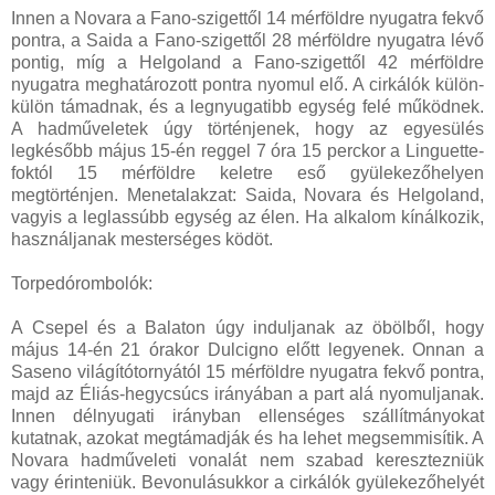
Innen a Novara a Fano-szigettől 14 mérföldre nyugatra fekvő
pontra, a Saida a Fano-szigettől 28 mérföldre nyugatra lévő
pontig, míg a Helgoland a Fano-szigettől 42 mérföldre
nyugatra meghatározott pontra nyomul elő. A cirkálók külön-
külön támadnak, és a legnyugatibb egység felé működnek.
A hadműveletek úgy történjenek, hogy az egyesülés
legkésőbb május 15-én reggel 7 óra 15 perckor a Linguette-
foktól 15 mérföldre keletre eső gyülekezőhelyen
megtörténjen. Menetalakzat: Saida, Novara és Helgoland,
vagyis a leglassúbb egység az élen. Ha alkalom kínálkozik,
használjanak mesterséges ködöt.
Torpedórombolók:
A Csepel és a Balaton úgy induljanak az öbölből, hogy
május 14-én 21 órakor Dulcigno előtt legyenek. Onnan a
Saseno világítótornyától 15 mérföldre nyugatra fekvő pontra,
majd az Éliás-hegycsúcs irányában a part alá nyomuljanak.
Innen délnyugati irányban ellenséges szállítmányokat
kutatnak, azokat megtámadják és ha lehet megsemmisítik. A
Novara hadműveleti vonalát nem szabad keresztezniük
vagy érinteniük. Bevonulásukkor a cirkálók gyülekezőhelyét