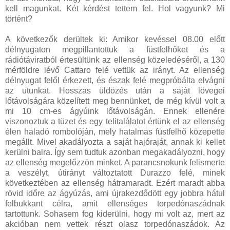
kell magunkat. Két kérdést tettem fel. Hol vagyunk? Mi
történt?
A következők derültek ki: Amikor kevéssel 08.00 előtt
délnyugaton megpillantottuk a füstfelhőket és a
rádiótáviratból értesültünk az ellenség közeledéséről, a 130
mérföldre lévő Cattaro felé vettük az irányt. Az ellenség
délnyugat felől érkezett, és észak felé megpróbálta elvágni
az utunkat. Hosszas üldözés után a saját lövegei
lőtávolságára közelített meg bennünket, de még kívül volt a
mi 10 cm-es ágyúink lőtávolságán. Ennek ellenére
viszonoztuk a tüzet és egy telitalálatot értünk el az ellenség
élen haladó rombolóján, mely hatalmas füstfelhő közepette
megállt. Mivel akadályozta a saját hajóraját, annak ki kellet
kerülni balra. Így sem tudtuk azonban megakadályozni, hogy
az ellenség megelőzzön minket. A parancsnokunk felismerte
a veszélyt, útirányt változtatott Durazzo felé, minek
következtében az ellenség hátramaradt. Ezért maradt abba
rövid időre az ágyúzás, ami újrakezdődött egy jobbra hátul
felbukkant célra, amit ellenséges torpedónaszádnak
tartottunk. Sohasem fog kiderülni, hogy mi volt az, mert az
akcióban nem vettek részt olasz torpedónaszádok. Az