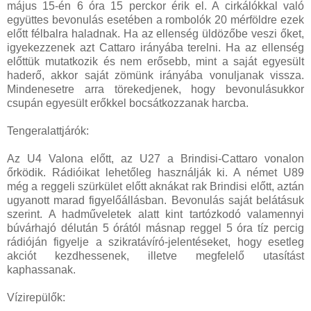
május 15-én 6 óra 15 perckor érik el. A cirkálókkal való
együttes bevonulás esetében a rombolók 20 mérföldre ezek
előtt félbalra haladnak. Ha az ellenség üldözőbe veszi őket,
igyekezzenek azt Cattaro irányába terelni. Ha az ellenség
előttük mutatkozik és nem erősebb, mint a saját egyesült
haderő, akkor saját zömünk irányába vonuljanak vissza.
Mindenesetre arra törekedjenek, hogy bevonulásukkor
csupán egyesült erőkkel bocsátkozzanak harcba.
Tengeralattjárók:
Az U4 Valona előtt, az U27 a Brindisi-Cattaro vonalon
őrködik. Rádióikat lehetőleg használják ki. A német U89
még a reggeli szürkület előtt aknákat rak Brindisi előtt, aztán
ugyanott marad figyelőállásban. Bevonulás saját belátásuk
szerint. A hadműveletek alatt kint tartózkodó valamennyi
búvárhajó délután 5 órától másnap reggel 5 óra tíz percig
rádióján figyelje a szikratávíró-jelentéseket, hogy esetleg
akciót kezdhessenek, illetve megfelelő utasítást
kaphassanak.
Vízirepülők: