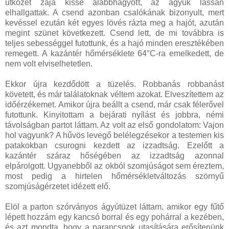
ütközet zaja kissé alábbhagyott, az ágyúk lassan
elhallgattak. A csend azonban csalókának bizonyult, mert
kevéssel ezután két egyes lövés rázta meg a hajót, azután
megint szünet következett. Csend lett, de mi továbbra is
teljes sebességgel futottunk, és a hajó minden eresztékében
remegett. A kazántér hőmérséklete 64°C-ra emelkedett, de
nem volt elviselhetetlen.
Ekkor újra kezdődött a tüzelés. Robbanás robbanást
követett, és már találatoknak véltem azokat. Elveszítettem az
időérzékemet. Amikor újra beállt a csend, már csak félerővel
futottunk. Kinyitottam a bejárati nyílást és jobbra, némi
távolságban partot láttam. Az volt az első gondolatom: Vajon
hol vagyunk? A hűvös levegő belélegzésekor a testemen kis
patakokban csurogni kezdett az izzadtság. Ezelőtt a
kazántér száraz hőségében az izzadtság azonnal
elpárolgott. Ugyanebből az okból szomjúságot sem éreztem,
most pedig a hirtelen hőmérsékletváltozás szörnyű
szomjúságérzetet idézett elő.
Elöl a parton szórványos ágyútüzet láttam, amikor egy fűtő
lépett hozzám egy kancsó borral és egy pohárral a kezében,
és azt mondta, hogy a parancsnok utasítására erősítenünk