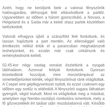
Azért, hogy ne kerüljünk bele a valonai fényszórók
hatósugarába, délnyugat felé eltávolodtunk a parttól.
Ugyanebben az időben a három gyorscirkáló, a Novara, a
Helgoland és a Saida már a keleti olasz partok közelében
tartózkodott.
Valonát elhagyva újból a szárazföld felé fordultunk, és
lassan hajóztunk a part mentén. Az ellenséggel való
érintkezés nélkül értük el a parancsban meghatározott
leshelyünket, és ezután már csak cirkálnunk és
reménykednünk kellett.
02.45-kor négy vastag vonalat észleltünk a nyugati
látóhatáron. Azonnal feléjük fordultunk. Gyorsan
közeledtünk hozzájuk, mire morzelámpával az
ismertetőjelünket kérték, végül fényszóróval ránk világítottak.
A Csepel erre gépfegyvertüzet nyitott, és ezzel csaknem egy
időben egy sortűz is eldördült. A fényszóró sugara láthatóan
gyengült, végül kialudt. Most mi világítottuk meg a másikat,
amelyben egy Nembo-osztályú rombolóra ismertünk, mely a
fő gőzvezetékét ért találat után mozdulatlanná vált. Később