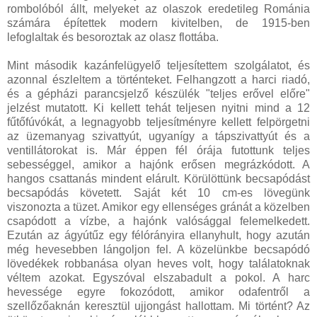
rombolóból állt, melyeket az olaszok eredetileg Románia
számára építettek modern kivitelben, de 1915-ben
lefoglaltak és besoroztak az olasz flottába.
Mint második kazánfelügyelő teljesítettem szolgálatot, és
azonnal észleltem a történteket. Felhangzott a harci riadó,
és a gépházi parancsjelző készülék "teljes erővel előre"
jelzést mutatott. Ki kellett tehát teljesen nyitni mind a 12
fűtőfúvókát, a legnagyobb teljesítményre kellett felpörgetni
az üzemanyag szivattyút, ugyanígy a tápszivattyút és a
ventillátorokat is. Már éppen fél órája futottunk teljes
sebességgel, amikor a hajónk erősen megrázkódott. A
hangos csattanás mindent elárult. Körülöttünk becsapódást
becsapódás követett. Saját két 10 cm-es lövegünk
viszonozta a tüzet. Amikor egy ellenséges gránát a közelben
csapódott a vízbe, a hajónk valósággal felemelkedett.
Ezután az ágyútűz egy félórányira ellanyhult, hogy azután
még hevesebben lángoljon fel. A közelünkbe becsapódó
lövedékek robbanása olyan heves volt, hogy találatoknak
véltem azokat. Egyszóval elszabadult a pokol. A harc
hevessége egyre fokozódott, amikor odafentről a
szellőzőaknán keresztül ujjongást hallottam. Mi történt? Az