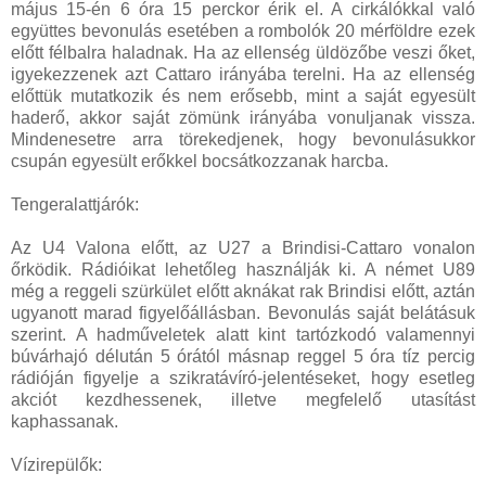
május 15-én 6 óra 15 perckor érik el. A cirkálókkal való
együttes bevonulás esetében a rombolók 20 mérföldre ezek
előtt félbalra haladnak. Ha az ellenség üldözőbe veszi őket,
igyekezzenek azt Cattaro irányába terelni. Ha az ellenség
előttük mutatkozik és nem erősebb, mint a saját egyesült
haderő, akkor saját zömünk irányába vonuljanak vissza.
Mindenesetre arra törekedjenek, hogy bevonulásukkor
csupán egyesült erőkkel bocsátkozzanak harcba.
Tengeralattjárók:
Az U4 Valona előtt, az U27 a Brindisi-Cattaro vonalon
őrködik. Rádióikat lehetőleg használják ki. A német U89
még a reggeli szürkület előtt aknákat rak Brindisi előtt, aztán
ugyanott marad figyelőállásban. Bevonulás saját belátásuk
szerint. A hadműveletek alatt kint tartózkodó valamennyi
búvárhajó délután 5 órától másnap reggel 5 óra tíz percig
rádióján figyelje a szikratávíró-jelentéseket, hogy esetleg
akciót kezdhessenek, illetve megfelelő utasítást
kaphassanak.
Vízirepülők: