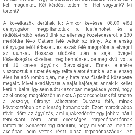
kell magunkat. Két kérdést tettem fel. Hol vagyunk? Mi
történt?
A következők derültek ki: Amikor kevéssel 08.00 előtt
délnyugaton megpillantottuk a füstfelhőket és a
rádiótáviratból értesültünk az ellenség közeledéséről, a 130
mérföldre lévő Cattaro felé vettük az irányt. Az ellenség
délnyugat felől érkezett, és észak felé megpróbálta elvágni
az utunkat. Hosszas üldözés után a saját lövegei
lőtávolságára közelített meg bennünket, de még kívül volt a
mi 10 cm-es ágyúink lőtávolságán. Ennek ellenére
viszonoztuk a tüzet és egy telitalálatot értünk el az ellenség
élen haladó rombolóján, mely hatalmas füstfelhő közepette
megállt. Mivel akadályozta a saját hajóraját, annak ki kellet
kerülni balra. Így sem tudtuk azonban megakadályozni, hogy
az ellenség megelőzzön minket. A parancsnokunk felismerte
a veszélyt, útirányt változtatott Durazzo felé, minek
következtében az ellenség hátramaradt. Ezért maradt abba
rövid időre az ágyúzás, ami újrakezdődött egy jobbra hátul
felbukkant célra, amit ellenséges torpedónaszádnak
tartottunk. Sohasem fog kiderülni, hogy mi volt az, mert az
akcióban nem vettek részt olasz torpedónaszádok. Az