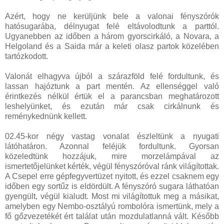
Azért, hogy ne kerüljünk bele a valonai fényszórók
hatósugarába, délnyugat felé eltávolodtunk a parttól.
Ugyanebben az időben a három gyorscirkáló, a Novara, a
Helgoland és a Saida már a keleti olasz partok közelében
tartózkodott.
Valonát elhagyva újból a szárazföld felé fordultunk, és
lassan hajóztunk a part mentén. Az ellenséggel való
érintkezés nélkül értük el a parancsban meghatározott
leshelyünket, és ezután már csak cirkálnunk és
reménykednünk kellett.
02.45-kor négy vastag vonalat észleltünk a nyugati
látóhatáron. Azonnal feléjük fordultunk. Gyorsan
közeledtünk hozzájuk, mire morzelámpával az
ismertetőjelünket kérték, végül fényszóróval ránk világítottak.
A Csepel erre gépfegyvertüzet nyitott, és ezzel csaknem egy
időben egy sortűz is eldördült. A fényszóró sugara láthatóan
gyengült, végül kialudt. Most mi világítottuk meg a másikat,
amelyben egy Nembo-osztályú rombolóra ismertünk, mely a
fő gőzvezetékét ért találat után mozdulatlanná vált. Később