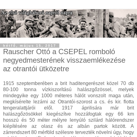
hétfő, május 15, 2017
Rauscher Ottó a CSEPEL romboló
negyedmesterének visszaemlékezése
az otrantói ütközetre
1915 szeptemberében a brit haditengerészet közel 70 db
80-100 tonna vízkiszorítású halászgőzössel, melyek
mindegyike egy 1000 méteres hálót vonszolt maga után,
megkísérelte lezárni az Otrantói-szorost a cs. és kir. flotta
tengeralattjárói elől. 1917 áprilisára már brit
halászgőzösökkel kiegészítve hozzáfogtak egy 66 km
hosszú és 50 méter mélyre lenyúló szilárd hálórendszer
kiépítésére az olasz és az albán partok között. A
zárrendszert 80 mérföld szélesre tervezték növelni úgy, hogy