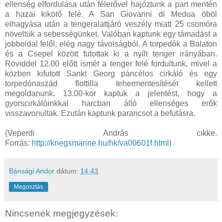
ellenség elfordulása után félerővel hajóztunk a part mentén
a hazai kikötő felé. A San Giovanni di Medua öböl
elhagyása után a tengeralattjáró veszély miatt 25 csomóra
növeltük a sebességünket. Valóban kaptunk egy támadást a
jobboldal felől, elég nagy távolságból. A torpedók a Balaton
és a Csepel között futottak ki a nyílt tenger irányában.
Röviddel 12.00 előtt ismét a tenger felé fordultunk, mivel a
közben kifutott Sankt Georg páncélos cirkáló és egy
torpedónaszád flottilla tehermentesítését kellett
megoldanunk. 13.00-kor kaptuk a jelentést, hogy a
gyorscirkálóinkkal harcban álló ellenséges erők
visszavonultak. Ezután kaptunk parancsot a befutásra.
(Veperdi András cikke.
Forrás:
http://kriegsmarine.hu/hk/va00601f.html
)
Bánsági Andor
dátum:
14:43
Megosztás
Nincsenek megjegyzések: