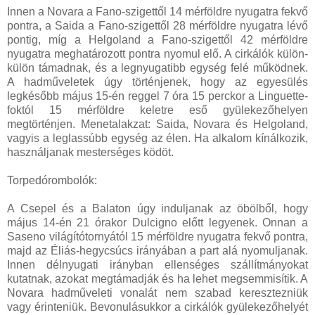
Innen a Novara a Fano-szigettől 14 mérföldre nyugatra fekvő
pontra, a Saida a Fano-szigettől 28 mérföldre nyugatra lévő
pontig, míg a Helgoland a Fano-szigettől 42 mérföldre
nyugatra meghatározott pontra nyomul elő. A cirkálók külön-
külön támadnak, és a legnyugatibb egység felé működnek.
A hadműveletek úgy történjenek, hogy az egyesülés
legkésőbb május 15-én reggel 7 óra 15 perckor a Linguette-
foktól 15 mérföldre keletre eső gyülekezőhelyen
megtörténjen. Menetalakzat: Saida, Novara és Helgoland,
vagyis a leglassúbb egység az élen. Ha alkalom kínálkozik,
használjanak mesterséges ködöt.
Torpedórombolók:
A Csepel és a Balaton úgy induljanak az öbölből, hogy
május 14-én 21 órakor Dulcigno előtt legyenek. Onnan a
Saseno világítótornyától 15 mérföldre nyugatra fekvő pontra,
majd az Éliás-hegycsúcs irányában a part alá nyomuljanak.
Innen délnyugati irányban ellenséges szállítmányokat
kutatnak, azokat megtámadják és ha lehet megsemmisítik. A
Novara hadműveleti vonalát nem szabad keresztezniük
vagy érinteniük. Bevonulásukkor a cirkálók gyülekezőhelyét