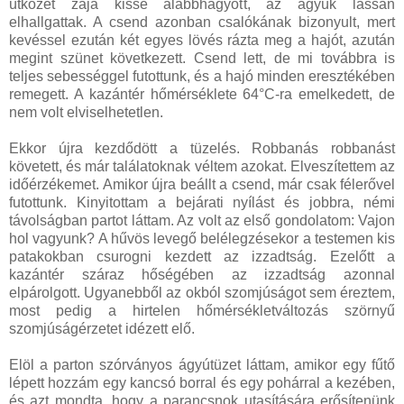
ütközet zaja kissé alábbhagyott, az ágyúk lassan
elhallgattak. A csend azonban csalókának bizonyult, mert
kevéssel ezután két egyes lövés rázta meg a hajót, azután
megint szünet következett. Csend lett, de mi továbbra is
teljes sebességgel futottunk, és a hajó minden eresztékében
remegett. A kazántér hőmérséklete 64°C-ra emelkedett, de
nem volt elviselhetetlen.
Ekkor újra kezdődött a tüzelés. Robbanás robbanást
követett, és már találatoknak véltem azokat. Elveszítettem az
időérzékemet. Amikor újra beállt a csend, már csak félerővel
futottunk. Kinyitottam a bejárati nyílást és jobbra, némi
távolságban partot láttam. Az volt az első gondolatom: Vajon
hol vagyunk? A hűvös levegő belélegzésekor a testemen kis
patakokban csurogni kezdett az izzadtság. Ezelőtt a
kazántér száraz hőségében az izzadtság azonnal
elpárolgott. Ugyanebből az okból szomjúságot sem éreztem,
most pedig a hirtelen hőmérsékletváltozás szörnyű
szomjúságérzetet idézett elő.
Elöl a parton szórványos ágyútüzet láttam, amikor egy fűtő
lépett hozzám egy kancsó borral és egy pohárral a kezében,
és azt mondta, hogy a parancsnok utasítására erősítenünk