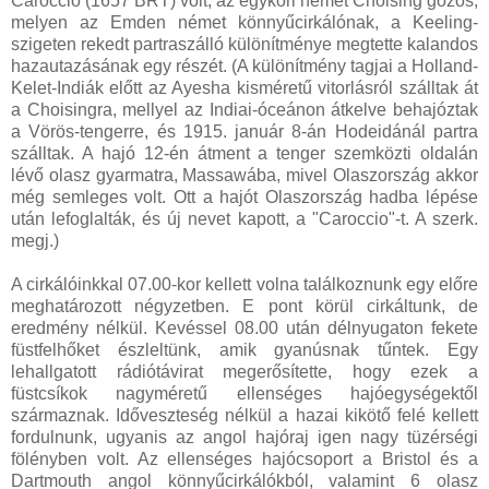
Caroccio (1657 BRT) volt, az egykori német Choising gőzös,
melyen az Emden német könnyűcirkálónak, a Keeling-
szigeten rekedt partraszálló különítménye megtette kalandos
hazautazásának egy részét. (A különítmény tagjai a Holland-
Kelet-Indiák előtt az Ayesha kisméretű vitorlásról szálltak át
a Choisingra, mellyel az Indiai-óceánon átkelve behajóztak
a Vörös-tengerre, és 1915. január 8-án Hodeidánál partra
szálltak. A hajó 12-én átment a tenger szemközti oldalán
lévő olasz gyarmatra, Massawába, mivel Olaszország akkor
még semleges volt. Ott a hajót Olaszország hadba lépése
után lefoglalták, és új nevet kapott, a "Caroccio"-t. A szerk.
megj.)
A cirkálóinkkal 07.00-kor kellett volna találkoznunk egy előre
meghatározott négyzetben. E pont körül cirkáltunk, de
eredmény nélkül. Kevéssel 08.00 után délnyugaton fekete
füstfelhőket észleltünk, amik gyanúsnak tűntek. Egy
lehallgatott rádiótávirat megerősítette, hogy ezek a
füstcsíkok nagyméretű ellenséges hajóegységektől
származnak. Időveszteség nélkül a hazai kikötő felé kellett
fordulnunk, ugyanis az angol hajóraj igen nagy tüzérségi
fölényben volt. Az ellenséges hajócsoport a Bristol és a
Dartmouth angol könnyűcirkálókból, valamint 6 olasz