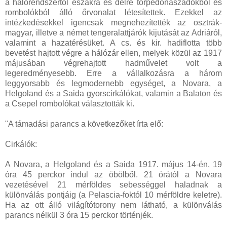
a hálórendszertől északra és délre torpedónaszádokból és
rombolókból álló őrvonalat létesítettek. Ezekkel az
intézkedésekkel igencsak megnehezítették az osztrák-
magyar, illetve a német tengeralattjárók kijutását az Adriáról,
valamint a hazatérésüket. A cs. és kir. hadiflotta több
bevetést hajtott végre a hálózár ellen, melyek közül az 1917
májusában végrehajtott hadművelet volt a
legeredményesebb. Erre a vállalkozásra a három
leggyorsabb és legmodernebb egységet, a Novara, a
Helgoland és a Saida gyorscirkálókat, valamin a Balaton és
a Csepel rombolókat választották ki.
"A támadási parancs a következőket írta elő:
Cirkálók:
A Novara, a Helgoland és a Saida 1917. május 14-én, 19
óra 45 perckor indul az öbölből. 21 órától a Novara
vezetésével 21 mérföldes sebességgel haladnak a
különválás pontjáig (a Pelascia-foktól 10 mérföldre keletre).
Ha az ott álló világítótorony nem látható, a különválás
parancs nélkül 3 óra 15 perckor történjék.