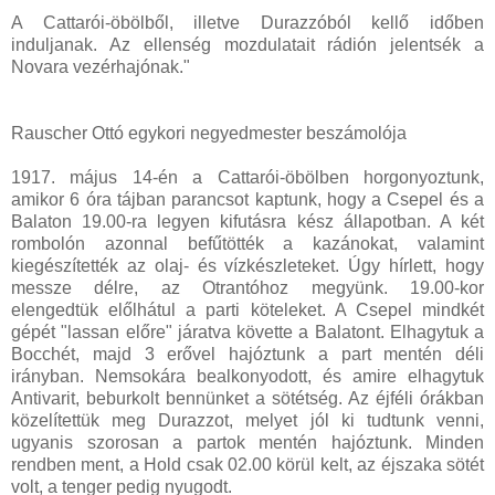
A Cattarói-öbölből, illetve Durazzóból kellő időben
induljanak. Az ellenség mozdulatait rádión jelentsék a
Novara vezérhajónak."
Rauscher Ottó egykori negyedmester beszámolója
1917. május 14-én a Cattarói-öbölben horgonyoztunk,
amikor 6 óra tájban parancsot kaptunk, hogy a Csepel és a
Balaton 19.00-ra legyen kifutásra kész állapotban. A két
rombolón azonnal befűtötték a kazánokat, valamint
kiegészítették az olaj- és vízkészleteket. Úgy hírlett, hogy
messze délre, az Otrantóhoz megyünk. 19.00-kor
elengedtük előlhátul a parti köteleket. A Csepel mindkét
gépét "lassan előre" járatva követte a Balatont. Elhagytuk a
Bocchét, majd 3 erővel hajóztunk a part mentén déli
irányban. Nemsokára bealkonyodott, és amire elhagytuk
Antivarit, beburkolt bennünket a sötétség. Az éjféli órákban
közelítettük meg Durazzot, melyet jól ki tudtunk venni,
ugyanis szorosan a partok mentén hajóztunk. Minden
rendben ment, a Hold csak 02.00 körül kelt, az éjszaka sötét
volt, a tenger pedig nyugodt.