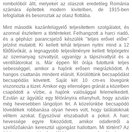
rombolóból állt, melyeket az olaszok eredetileg Románia
számára építettek modern kivitelben, de 1915-ben
lefoglaltak és besoroztak az olasz flottába.
Mint második kazánfelügyelő teljesítettem szolgálatot, és
azonnal észleltem a történteket. Felhangzott a harci riadó,
és a gépházi parancsjelző készülék "teljes erővel előre"
jelzést mutatott. Ki kellett tehát teljesen nyitni mind a 12
fűtőfúvókát, a legnagyobb teljesítményre kellett felpörgetni
az üzemanyag szivattyút, ugyanígy a tápszivattyút és a
ventillátorokat is. Már éppen fél órája futottunk teljes
sebességgel, amikor a hajónk erősen megrázkódott. A
hangos csattanás mindent elárult. Körülöttünk becsapódást
becsapódás követett. Saját két 10 cm-es lövegünk
viszonozta a tüzet. Amikor egy ellenséges gránát a közelben
csapódott a vízbe, a hajónk valósággal felemelkedett.
Ezután az ágyútűz egy félórányira ellanyhult, hogy azután
még hevesebben lángoljon fel. A közelünkbe becsapódó
lövedékek robbanása olyan heves volt, hogy találatoknak
véltem azokat. Egyszóval elszabadult a pokol. A harc
hevessége egyre fokozódott, amikor odafentről a
szellőzőaknán keresztül ujjongást hallottam. Mi történt? Az