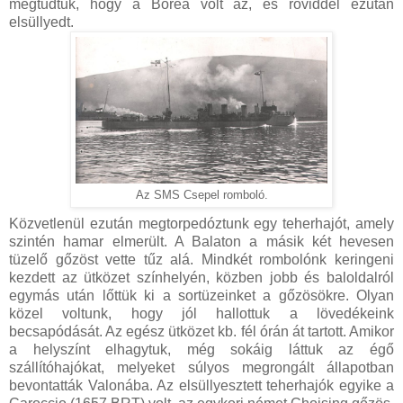
megtudtuk, hogy a Borea volt az, és röviddel ezután
elsüllyedt.
Az SMS Csepel romboló.
Közvetlenül ezután megtorpedóztunk egy teherhajót, amely
szintén hamar elmerült. A Balaton a másik két hevesen
tüzelő gőzöst vette tűz alá. Mindkét rombolónk keringeni
kezdett az ütközet színhelyén, közben jobb és baloldalról
egymás után lőttük ki a sortüzeinket a gőzösökre. Olyan
közel voltunk, hogy jól hallottuk a lövedékeink
becsapódását. Az egész ütközet kb. fél órán át tartott. Amikor
a helyszínt elhagytuk, még sokáig láttuk az égő
szállítóhajókat, melyeket súlyos megrongált állapotban
bevontatták Valonába. Az elsüllyesztett teherhajók egyike a