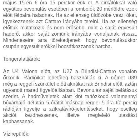
május 15-én 6 óra 15 perckor érik el. A cirkálókkal való
együttes bevonulás esetében a rombolók 20 mérföldre ezek
előtt félbalra haladnak. Ha az ellenség üldözőbe veszi őket,
igyekezzenek azt Cattaro irányába terelni. Ha az ellenség
előttük mutatkozik és nem erősebb, mint a saját egyesült
haderő, akkor saját zömünk irányába vonuljanak vissza.
Mindenesetre arra törekedjenek, hogy bevonulásukkor
csupán egyesült erőkkel bocsátkozzanak harcba.
Tengeralattjárók:
Az U4 Valona előtt, az U27 a Brindisi-Cattaro vonalon
őrködik. Rádióikat lehetőleg használják ki. A német U89
még a reggeli szürkület előtt aknákat rak Brindisi előtt, aztán
ugyanott marad figyelőállásban. Bevonulás saját belátásuk
szerint. A hadműveletek alatt kint tartózkodó valamennyi
búvárhajó délután 5 órától másnap reggel 5 óra tíz percig
rádióján figyelje a szikratávíró-jelentéseket, hogy esetleg
akciót kezdhessenek, illetve megfelelő utasítást
kaphassanak.
Vízirepülők: