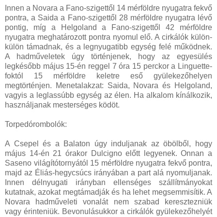
Innen a Novara a Fano-szigettől 14 mérföldre nyugatra fekvő
pontra, a Saida a Fano-szigettől 28 mérföldre nyugatra lévő
pontig, míg a Helgoland a Fano-szigettől 42 mérföldre
nyugatra meghatározott pontra nyomul elő. A cirkálók külön-
külön támadnak, és a legnyugatibb egység felé működnek.
A hadműveletek úgy történjenek, hogy az egyesülés
legkésőbb május 15-én reggel 7 óra 15 perckor a Linguette-
foktól 15 mérföldre keletre eső gyülekezőhelyen
megtörténjen. Menetalakzat: Saida, Novara és Helgoland,
vagyis a leglassúbb egység az élen. Ha alkalom kínálkozik,
használjanak mesterséges ködöt.
Torpedórombolók:
A Csepel és a Balaton úgy induljanak az öbölből, hogy
május 14-én 21 órakor Dulcigno előtt legyenek. Onnan a
Saseno világítótornyától 15 mérföldre nyugatra fekvő pontra,
majd az Éliás-hegycsúcs irányában a part alá nyomuljanak.
Innen délnyugati irányban ellenséges szállítmányokat
kutatnak, azokat megtámadják és ha lehet megsemmisítik. A
Novara hadműveleti vonalát nem szabad keresztezniük
vagy érinteniük. Bevonulásukkor a cirkálók gyülekezőhelyét