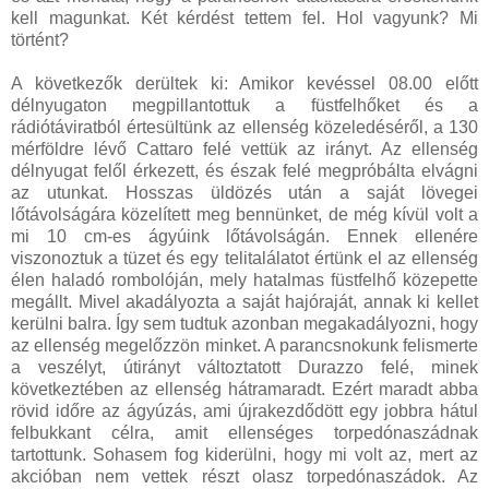
kell magunkat. Két kérdést tettem fel. Hol vagyunk? Mi
történt?
A következők derültek ki: Amikor kevéssel 08.00 előtt
délnyugaton megpillantottuk a füstfelhőket és a
rádiótáviratból értesültünk az ellenség közeledéséről, a 130
mérföldre lévő Cattaro felé vettük az irányt. Az ellenség
délnyugat felől érkezett, és észak felé megpróbálta elvágni
az utunkat. Hosszas üldözés után a saját lövegei
lőtávolságára közelített meg bennünket, de még kívül volt a
mi 10 cm-es ágyúink lőtávolságán. Ennek ellenére
viszonoztuk a tüzet és egy telitalálatot értünk el az ellenség
élen haladó rombolóján, mely hatalmas füstfelhő közepette
megállt. Mivel akadályozta a saját hajóraját, annak ki kellet
kerülni balra. Így sem tudtuk azonban megakadályozni, hogy
az ellenség megelőzzön minket. A parancsnokunk felismerte
a veszélyt, útirányt változtatott Durazzo felé, minek
következtében az ellenség hátramaradt. Ezért maradt abba
rövid időre az ágyúzás, ami újrakezdődött egy jobbra hátul
felbukkant célra, amit ellenséges torpedónaszádnak
tartottunk. Sohasem fog kiderülni, hogy mi volt az, mert az
akcióban nem vettek részt olasz torpedónaszádok. Az