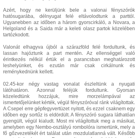
Azért, hogy ne kerüljünk bele a valonai fényszórók
hatósugarába, délnyugat felé eltávolodtunk a parttól.
Ugyanebben az időben a három gyorscirkáló, a Novara, a
Helgoland és a Saida már a keleti olasz partok közelében
tartózkodott.
Valonát elhagyva újból a szárazföld felé fordultunk, és
lassan hajóztunk a part mentén. Az ellenséggel való
érintkezés nélkül értük el a parancsban meghatározott
leshelyünket, és ezután már csak cirkálnunk és
reménykednünk kellett.
02.45-kor négy vastag vonalat észleltünk a nyugati
látóhatáron. Azonnal feléjük fordultunk. Gyorsan
közeledtünk hozzájuk, mire morzelámpával az
ismertetőjelünket kérték, végül fényszóróval ránk világítottak.
A Csepel erre gépfegyvertüzet nyitott, és ezzel csaknem egy
időben egy sortűz is eldördült. A fényszóró sugara láthatóan
gyengült, végül kialudt. Most mi világítottuk meg a másikat,
amelyben egy Nembo-osztályú rombolóra ismertünk, mely a
fő gőzvezetékét ért találat után mozdulatlanná vált. Később