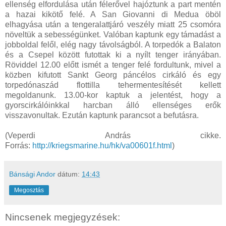
ellenség elfordulása után félerővel hajóztunk a part mentén
a hazai kikötő felé. A San Giovanni di Medua öböl
elhagyása után a tengeralattjáró veszély miatt 25 csomóra
növeltük a sebességünket. Valóban kaptunk egy támadást a
jobboldal felől, elég nagy távolságból. A torpedók a Balaton
és a Csepel között futottak ki a nyílt tenger irányában.
Röviddel 12.00 előtt ismét a tenger felé fordultunk, mivel a
közben kifutott Sankt Georg páncélos cirkáló és egy
torpedónaszád flottilla tehermentesítését kellett
megoldanunk. 13.00-kor kaptuk a jelentést, hogy a
gyorscirkálóinkkal harcban álló ellenséges erők
visszavonultak. Ezután kaptunk parancsot a befutásra.
(Veperdi András cikke.
Forrás:
http://kriegsmarine.hu/hk/va00601f.html
)
Bánsági Andor
dátum:
14:43
Megosztás
Nincsenek megjegyzések: