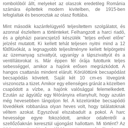
rombolóból állt, melyeket az olaszok eredetileg Románia
számára építettek modern kivitelben, de 1915-ben
lefoglaltak és besoroztak az olasz flottába.
Mint második kazánfelügyelő teljesítettem szolgálatot, és
azonnal észleltem a történteket. Felhangzott a harci riadó,
és a gépházi parancsjelző készülék "teljes erővel előre"
jelzést mutatott. Ki kellett tehát teljesen nyitni mind a 12
fűtőfúvókát, a legnagyobb teljesítményre kellett felpörgetni
az üzemanyag szivattyút, ugyanígy a tápszivattyút és a
ventillátorokat is. Már éppen fél órája futottunk teljes
sebességgel, amikor a hajónk erősen megrázkódott. A
hangos csattanás mindent elárult. Körülöttünk becsapódást
becsapódás követett. Saját két 10 cm-es lövegünk
viszonozta a tüzet. Amikor egy ellenséges gránát a közelben
csapódott a vízbe, a hajónk valósággal felemelkedett.
Ezután az ágyútűz egy félórányira ellanyhult, hogy azután
még hevesebben lángoljon fel. A közelünkbe becsapódó
lövedékek robbanása olyan heves volt, hogy találatoknak
véltem azokat. Egyszóval elszabadult a pokol. A harc
hevessége egyre fokozódott, amikor odafentről a
szellőzőaknán keresztül ujjongást hallottam. Mi történt? Az