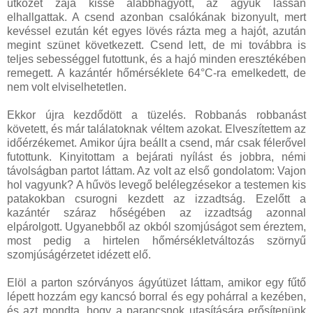
ütközet zaja kissé alábbhagyott, az ágyúk lassan
elhallgattak. A csend azonban csalókának bizonyult, mert
kevéssel ezután két egyes lövés rázta meg a hajót, azután
megint szünet következett. Csend lett, de mi továbbra is
teljes sebességgel futottunk, és a hajó minden eresztékében
remegett. A kazántér hőmérséklete 64°C-ra emelkedett, de
nem volt elviselhetetlen.
Ekkor újra kezdődött a tüzelés. Robbanás robbanást
követett, és már találatoknak véltem azokat. Elveszítettem az
időérzékemet. Amikor újra beállt a csend, már csak félerővel
futottunk. Kinyitottam a bejárati nyílást és jobbra, némi
távolságban partot láttam. Az volt az első gondolatom: Vajon
hol vagyunk? A hűvös levegő belélegzésekor a testemen kis
patakokban csurogni kezdett az izzadtság. Ezelőtt a
kazántér száraz hőségében az izzadtság azonnal
elpárolgott. Ugyanebből az okból szomjúságot sem éreztem,
most pedig a hirtelen hőmérsékletváltozás szörnyű
szomjúságérzetet idézett elő.
Elöl a parton szórványos ágyútüzet láttam, amikor egy fűtő
lépett hozzám egy kancsó borral és egy pohárral a kezében,
és azt mondta, hogy a parancsnok utasítására erősítenünk