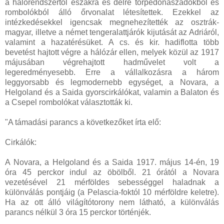
a hálórendszertől északra és délre torpedónaszádokból és
rombolókból álló őrvonalat létesítettek. Ezekkel az
intézkedésekkel igencsak megnehezítették az osztrák-
magyar, illetve a német tengeralattjárók kijutását az Adriáról,
valamint a hazatérésüket. A cs. és kir. hadiflotta több
bevetést hajtott végre a hálózár ellen, melyek közül az 1917
májusában végrehajtott hadművelet volt a
legeredményesebb. Erre a vállalkozásra a három
leggyorsabb és legmodernebb egységet, a Novara, a
Helgoland és a Saida gyorscirkálókat, valamin a Balaton és
a Csepel rombolókat választották ki.
"A támadási parancs a következőket írta elő:
Cirkálók:
A Novara, a Helgoland és a Saida 1917. május 14-én, 19
óra 45 perckor indul az öbölből. 21 órától a Novara
vezetésével 21 mérföldes sebességgel haladnak a
különválás pontjáig (a Pelascia-foktól 10 mérföldre keletre).
Ha az ott álló világítótorony nem látható, a különválás
parancs nélkül 3 óra 15 perckor történjék.