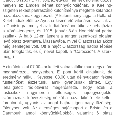
Caroccio (1657 BRT) volt, az egykori német Choising gőzös,
melyen az Emden német könnyűcirkálónak, a Keeling-
szigeten rekedt partraszálló különítménye megtette kalandos
hazautazásának egy részét. (A különítmény tagjai a Holland-
Kelet-Indiák előtt az Ayesha kisméretű vitorlásról szálltak át
a Choisingra, mellyel az Indiai-óceánon átkelve behajóztak
a Vörös-tengerre, és 1915. január 8-án Hodeidánál partra
szálltak. A hajó 12-én átment a tenger szemközti oldalán
lévő olasz gyarmatra, Massawába, mivel Olaszország akkor
még semleges volt. Ott a hajót Olaszország hadba lépése
után lefoglalták, és új nevet kapott, a "Caroccio"-t. A szerk.
megj.)
A cirkálóinkkal 07.00-kor kellett volna találkoznunk egy előre
meghatározott négyzetben. E pont körül cirkáltunk, de
eredmény nélkül. Kevéssel 08.00 után délnyugaton fekete
füstfelhőket észleltünk, amik gyanúsnak tűntek. Egy
lehallgatott rádiótávirat megerősítette, hogy ezek a
füstcsíkok nagyméretű ellenséges hajóegységektől
származnak. Időveszteség nélkül a hazai kikötő felé kellett
fordulnunk, ugyanis az angol hajóraj igen nagy tüzérségi
fölényben volt. Az ellenséges hajócsoport a Bristol és a
Dartmouth angol könnyűcirkálókból, valamint 6 olasz