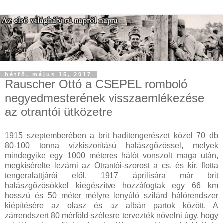
hétfő, május 15, 2017
Rauscher Ottó a CSEPEL romboló
negyedmesterének visszaemlékezése
az otrantói ütközetre
1915 szeptemberében a brit haditengerészet közel 70 db
80-100 tonna vízkiszorítású halászgőzössel, melyek
mindegyike egy 1000 méteres hálót vonszolt maga után,
megkísérelte lezárni az Otrantói-szorost a cs. és kir. flotta
tengeralattjárói elől. 1917 áprilisára már brit
halászgőzösökkel kiegészítve hozzáfogtak egy 66 km
hosszú és 50 méter mélyre lenyúló szilárd hálórendszer
kiépítésére az olasz és az albán partok között. A
zárrendszert 80 mérföld szélesre tervezték növelni úgy, hogy