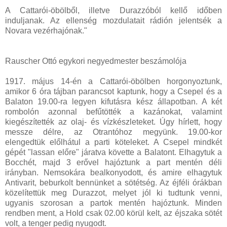
A Cattarói-öbölből, illetve Durazzóból kellő időben
induljanak. Az ellenség mozdulatait rádión jelentsék a
Novara vezérhajónak."
Rauscher Ottó egykori negyedmester beszámolója
1917. május 14-én a Cattarói-öbölben horgonyoztunk,
amikor 6 óra tájban parancsot kaptunk, hogy a Csepel és a
Balaton 19.00-ra legyen kifutásra kész állapotban. A két
rombolón azonnal befűtötték a kazánokat, valamint
kiegészítették az olaj- és vízkészleteket. Úgy hírlett, hogy
messze délre, az Otrantóhoz megyünk. 19.00-kor
elengedtük előlhátul a parti köteleket. A Csepel mindkét
gépét "lassan előre" járatva követte a Balatont. Elhagytuk a
Bocchét, majd 3 erővel hajóztunk a part mentén déli
irányban. Nemsokára bealkonyodott, és amire elhagytuk
Antivarit, beburkolt bennünket a sötétség. Az éjféli órákban
közelítettük meg Durazzot, melyet jól ki tudtunk venni,
ugyanis szorosan a partok mentén hajóztunk. Minden
rendben ment, a Hold csak 02.00 körül kelt, az éjszaka sötét
volt, a tenger pedig nyugodt.