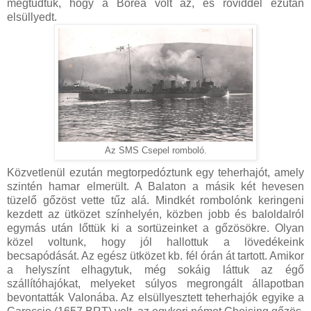
megtudtuk, hogy a Borea volt az, és röviddel ezután
elsüllyedt.
Az SMS Csepel romboló.
Közvetlenül ezután megtorpedóztunk egy teherhajót, amely
szintén hamar elmerült. A Balaton a másik két hevesen
tüzelő gőzöst vette tűz alá. Mindkét rombolónk keringeni
kezdett az ütközet színhelyén, közben jobb és baloldalról
egymás után lőttük ki a sortüzeinket a gőzösökre. Olyan
közel voltunk, hogy jól hallottuk a lövedékeink
becsapódását. Az egész ütközet kb. fél órán át tartott. Amikor
a helyszínt elhagytuk, még sokáig láttuk az égő
szállítóhajókat, melyeket súlyos megrongált állapotban
bevontatták Valonába. Az elsüllyesztett teherhajók egyike a