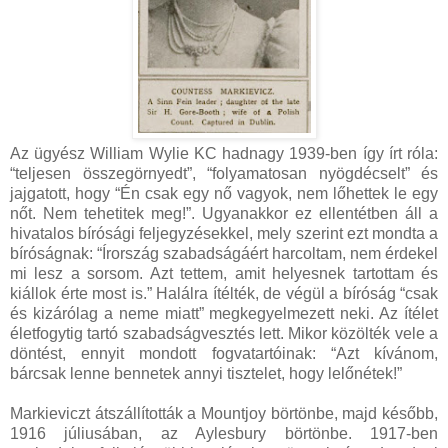
Az ügyész William Wylie KC hadnagy 1939-ben így írt róla:
“teljesen összegörnyedt”, “folyamatosan nyögdécselt” és
jajgatott, hogy “Én csak egy nő vagyok, nem lőhettek le egy
nőt. Nem tehetitek meg!”. Ugyanakkor ez ellentétben áll a
hivatalos bírósági feljegyzésekkel, mely szerint ezt mondta a
bíróságnak: “Írország szabadságáért harcoltam, nem érdekel
mi lesz a sorsom. Azt tettem, amit helyesnek tartottam és
kiállok érte most is.” Halálra ítélték, de végül a bíróság “csak
és kizárólag a neme miatt” megkegyelmezett neki. Az ítélet
életfogytig tartó szabadságvesztés lett. Mikor közölték vele a
döntést, ennyit mondott fogvatartóinak: “Azt kívánom,
bárcsak lenne bennetek annyi tisztelet, hogy lelőnétek!”
Markieviczt átszállították a Mountjoy börtönbe, majd később,
1916 júliusában, az Aylesbury börtönbe. 1917-ben