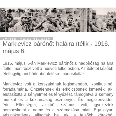
péntek, május 06, 2016
Markievicz bárónőt halálra ítélik - 1916.
május 6.
1916. május 6-án Markievicz bárónőt a hadbíróság halálra
ítélte, mert részt vett a húsvéti felkelésben. Az ítéletet később
életfogytiglani börtönbüntetésre módosították
Markievicz volt a korszakának legismertebb, ikonikus női
forradalmárja. Önzetlennek és erkölcsösnek ismerték, aki
elutasította a kényelmet és fényűzést, támogatva a kemény
munkát és a köztársaság eszményét. És megszenvedett
érte. Ellenségei, akikből számos volt, igyekeztek
bemocskolni a neme és a származása miatt. Egy olyan
arisztokratának állították be, aki a felsőbb körökből