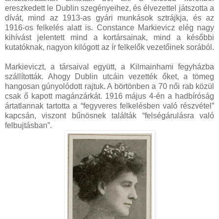
ereszkedett le Dublin szegényeihez, és élvezettel játszotta a
dívát, mind az 1913-as gyári munkások sztrájkja, és az
1916-os felkelés alatt is. Constance Markievicz elég nagy
kihívást jelentett mind a kortársainak, mind a későbbi
kutatóknak, nagyon kilógott az ír felkelők vezetőinek sorából.
Markieviczt, a társaival együtt, a Kilmainhami fegyházba
szállították. Ahogy Dublin utcáin vezették őket, a tömeg
hangosan gúnyolódott rajtuk. A börtönben a 70 női rab közül
csak ő kapott magánzárkát. 1916 május 4-én a hadbíróság
ártatlannak tartotta a “fegyveres felkelésben való részvétel”
kapcsán, viszont bűnösnek találták “felségárulásra való
felbujtásban”.