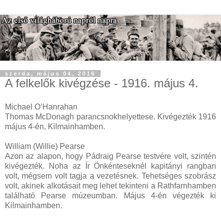
szerda, május 04, 2016
A felkelők kivégzése - 1916. május 4.
Michael O’Hanrahan
Thomas McDonagh parancsnokhelyettese. Kivégezték 1916
május 4-én, Kilmainhamben.
William (Willie) Pearse
Azon az alapon, hogy Pádraig Pearse testvére volt, szintén
kivégezték. Noha az Ír Önkénteseknél kapitányi rangban
volt, mégsem volt tagja a vezetésnek. Tehetséges szobrász
volt, akinek alkotásait meg lehet tekinteni a Rathfarnhamben
található Pearse múzeumban. Május 4-én végezték ki
Kilmainhamben.