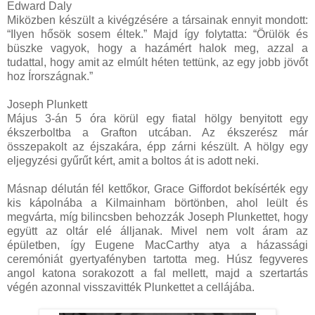
Edward Daly
Miközben készült a kivégzésére a társainak ennyit mondott:
“Ilyen hősök sosem éltek.” Majd így folytatta: “Örülök és
büszke vagyok, hogy a hazámért halok meg, azzal a
tudattal, hogy amit az elmúlt héten tettünk, az egy jobb jövőt
hoz Írországnak.”
Joseph Plunkett
Május 3-án 5 óra körül egy fiatal hölgy benyitott egy
ékszerboltba a Grafton utcában. Az ékszerész már
összepakolt az éjszakára, épp zárni készült. A hölgy egy
eljegyzési gyűrűt kért, amit a boltos át is adott neki.
Másnap délután fél kettőkor, Grace Giffordot bekísérték egy
kis kápolnába a Kilmainham börtönben, ahol leült és
megvárta, míg bilincsben behozzák Joseph Plunkettet, hogy
együtt az oltár elé álljanak. Mivel nem volt áram az
épületben, így Eugene MacCarthy atya a házassági
ceremóniát gyertyafényben tartotta meg. Húsz fegyveres
angol katona sorakozott a fal mellett, majd a szertartás
végén azonnal visszavitték Plunkettet a cellájába.