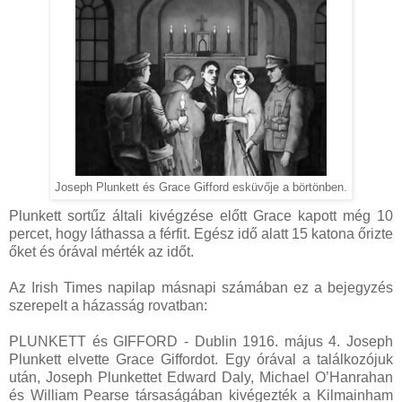
Joseph Plunkett és Grace Gifford esküvője a börtönben.
Plunkett sortűz általi kivégzése előtt Grace kapott még 10
percet, hogy láthassa a férfit. Egész idő alatt 15 katona őrizte
őket és órával mérték az időt.
Az Irish Times napilap másnapi számában ez a bejegyzés
szerepelt a házasság rovatban:
PLUNKETT és GIFFORD - Dublin 1916. május 4. Joseph
Plunkett elvette Grace Giffordot. Egy órával a találkozójuk
után, Joseph Plunkettet Edward Daly, Michael O’Hanrahan
és William Pearse társaságában kivégezték a Kilmainham