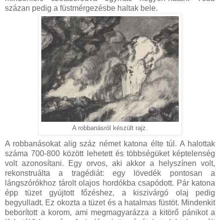
százan pedig a füstmérgezésbe haltak bele.
A robbanásról készült rajz.
A robbanásokat alig száz német katona élte túl. A halottak
száma 700-800 között lehetett és többségüket képtelenség
volt azonosítani. Egy orvos, aki akkor a helyszínen volt,
rekonstruálta a tragédiát: egy lövedék pontosan a
lángszórókhoz tárolt olajos hordókba csapódott. Pár katona
épp tüzet gyújtott főzéshez, a kiszivárgó olaj pedig
begyulladt. Ez okozta a tüzet és a hatalmas füstöt. Mindenkit
beborított a korom, ami megmagyarázza a kitörő pánikot a