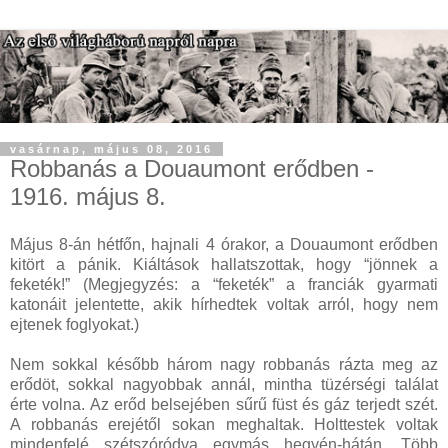
vasárnap, május 08, 2016
Robbanás a Douaumont erődben -
1916. május 8.
Május 8-án hétfőn, hajnali 4 órakor, a Douaumont erődben
kitört a pánik. Kiáltások hallatszottak, hogy “jönnek a
feketék!” (Megjegyzés: a “feketék” a franciák gyarmati
katonáit jelentette, akik hírhedtek voltak arról, hogy nem
ejtenek foglyokat.)
Nem sokkal később három nagy robbanás rázta meg az
erődöt, sokkal nagyobbak annál, mintha tüzérségi találat
érte volna. Az erőd belsejében sűrű füst és gáz terjedt szét.
A robbanás erejétől sokan meghaltak. Holttestek voltak
mindenfelé szétszóródva egymás hegyén-hátán. Több