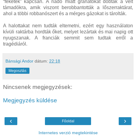
“feketék” kapcsán. A riadó miatt gránátokat dobtak a vélt
támadókra, amik viszont berobbantották a lőszerraktárat,
ahol a többi robbanószert és a mérges gázokat is tárolták.
A halottakat nem tudták eltemetni, ezért egy használaton
kívüli raktárba hordták őket, melyet lezártak és mai napig ott
nyugszanak. A franciák semmit sem tudtak erről a
tragédiáról.
Bánsági Andor
dátum:
22:18
Megosztás
Nincsenek megjegyzések:
Megjegyzés küldése
‹
›
Főoldal
Internetes verzió megtekintése