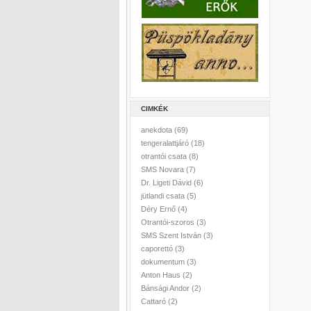
CIMKÉK
anekdota
(69)
tengeralattjáró
(18)
otrantói csata
(8)
SMS Novara
(7)
Dr. Ligeti Dávid
(6)
jütlandi csata
(5)
Déry Ernő
(4)
Otrantói-szoros
(3)
SMS Szent István
(3)
caporettó
(3)
dokumentum
(3)
Anton Haus
(2)
Bánsági Andor
(2)
Cattaró
(2)