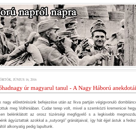
RTÖK, JÚNIUS 16, 2016
őhadnagy úr magyarul tanul - A Nagy Háború anekdotái
k nagy előretörésünk befejezése után az Ikva partján végigvonuló domblánco
lottuk meg Volhiniában. Cudar terep volt, mivel a szemközti kremenicei hegy
esen belénklátott az orosz tüzérségi megfigyelő s a legkisebb megmozdu
énk ágyúztattak azokkal a „sutyorgó” gránátjaival, így hát éjjel ástuk a fede
ltól alkonyatig pedig lapultunk.