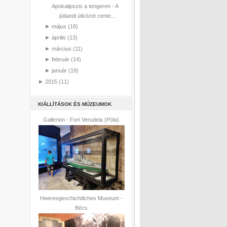
Apokalipszis a tengeren - A
jütlandi ütközet cente...
►
május
(18)
►
április
(13)
►
március
(11)
►
február
(14)
►
január
(19)
►
2015
(11)
KIÁLLÍTÁSOK ÉS MÚZEUMOK
Gallerion - Fort Verudela (Póla)
Heeresgeschichtliches Museum -
Bécs