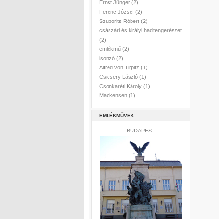
Ernst Jünger
(2)
Ferenc József
(2)
Szuborits Róbert
(2)
császári és királyi haditengerészet
(2)
emlékmű
(2)
isonzó
(2)
Alfred von Tirpitz
(1)
Csicsery László
(1)
Csonkaréti Károly
(1)
Mackensen
(1)
EMLÉKMŰVEK
BUDAPEST