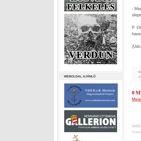
- Me
ülep
P. O
hane
(Udv
B
WEBOLDAL AJÁNLÓ
C
0 
Megj
Újabb
Felira