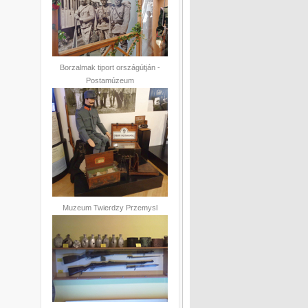
Borzalmak tiport országútján -
Postamúzeum
Muzeum Twierdzy Przemysl