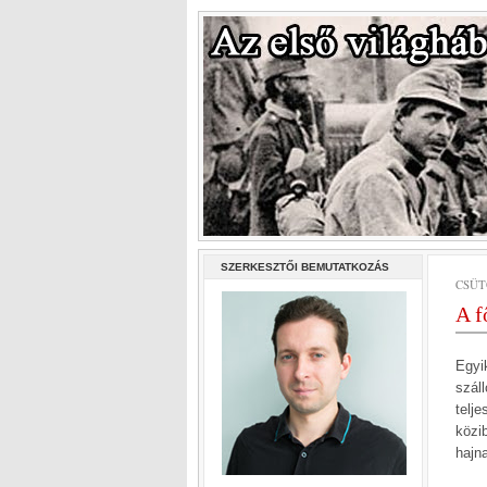
SZERKESZTŐI BEMUTATKOZÁS
CSÜTÖ
A f
Egyi
szál
telj
közib
hajna