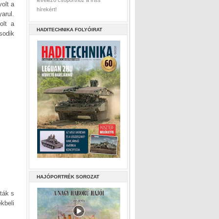
levelező csoporthoz a friss
olt a
hírekért!
arul.
olt a
HADITECHNIKA FOLYÓIRAT
sodik
HAJÓPORTRÉK SOROZAT
tták s
kbeli