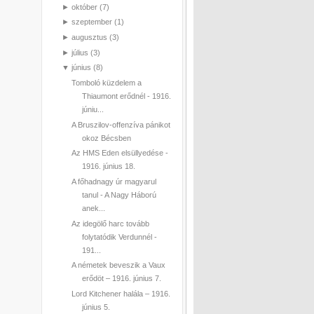
►
október
(7)
►
szeptember
(1)
►
augusztus
(3)
►
július
(3)
▼
június
(8)
Tomboló küzdelem a
Thiaumont erődnél - 1916.
júniu...
A Bruszilov-offenzíva pánikot
okoz Bécsben
Az HMS Eden elsüllyedése -
1916. június 18.
A főhadnagy úr magyarul
tanul - A Nagy Háború
anek...
Az idegölő harc tovább
folytatódik Verdunnél -
191...
A németek beveszik a Vaux
erődöt – 1916. június 7.
Lord Kitchener halála – 1916.
június 5.