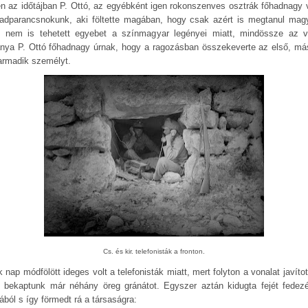
n az időtájban P. Ottó, az egyébként igen rokonszenves osztrák főhadnagy v
adparancsnokunk, aki föltette magában, hogy csak azért is megtanul magy
, nem is tehetett egyebet a színmagyar legényei miatt, mindössze az v
ánya P. Ottó főhadnagy úrnak, hogy a ragozásban összekeverte az első, má
armadik személyt.
Cs. és kir. telefonisták a fronton.
 nap módfölött ideges volt a telefonisták miatt, mert folyton a vonalat javíto
t bekaptunk már néhány öreg gránátot. Egyszer aztán kidugta fejét fedezé
ából s így förmedt rá a társaságra: