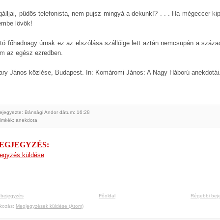
gálljai, püdös telefonista, nem pujsz mingyá a dekunk!? . . . Ha mégeccer kip
embe lövök!
ttó főhadnagy úrnak ez az elszólása szállóige lett aztán nemcsupán a száza
m az egész ezredben.
ary János közlése, Budapest. In: Komáromi János: A Nagy Háború anekdotái.
ejegyezte: Bánsági Andor
dátum:
16:28
ímkék:
anekdota
MEGJEGYZÉS:
egyzés küldése
 bejegyzés
Főoldal
Régebbi bej
tkozás:
Megjegyzések küldése (Atom)