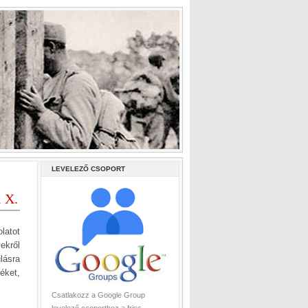
LEVELEZŐ CSOPORT
 X.
latot
ekről
lásra
zéket,
Csatlakozz a Google Group