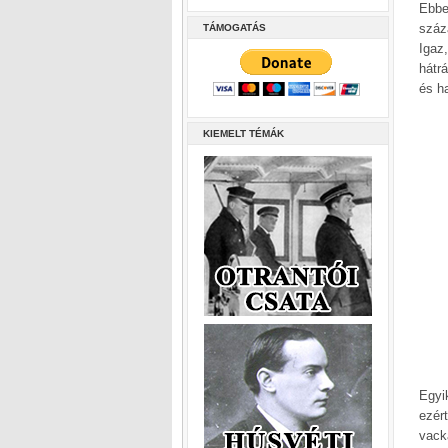
Ebbe
száz
TÁMOGATÁS
Igaz
hátr
és h
KIEMELT TÉMÁK
Egyik
ezér
vack