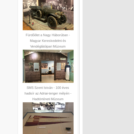
Fürdőélet a Nagy Háborúban -
Magyar Kereskedelmi és
Vendéglátóipari Múzeum
SMS Szent István - 100 éves
hadisír az Adriai-tenger mélyén -
Hadtörténeti Múzeum