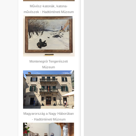
Művész-katonák, katona-
művészek - Hadtörténeti Múzeum
Montenegrói Tengerészeti
Múzeum
Magyarország a Nagy Háborúban
- Hadtörténeti Múzeum