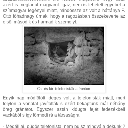
azért is megtanul magyarul. Igaz, nem is tehetett egyebet a
színmagyar legényei miatt, mindössze az volt a hátránya P.
Ottó főhadnagy úrnak, hogy a ragozásban összekeverte az
első, második és harmadik személyt.
Cs. és kir. telefonisták a fronton.
Egyik nap módfölött ideges volt a telefonisták miatt, mert
folyton a vonalat javították s ezért bekaptunk már néhány
öreg gránátot. Egyszer aztán kidugta fejét fedezékbeli
vackából s így förmedt rá a társaságra:
- Megálljai, püdös telefonista, nem pujsz mingyá a dekunk!?