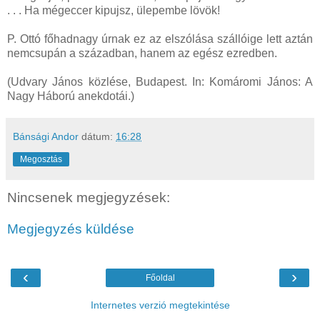
. . . Ha mégeccer kipujsz, ülepembe lövök!
P. Ottó főhadnagy úrnak ez az elszólása szállóige lett aztán
nemcsupán a században, hanem az egész ezredben.
(Udvary János közlése, Budapest. In: Komáromi János: A
Nagy Háború anekdotái.)
Bánsági Andor
dátum:
16:28
Megosztás
Nincsenek megjegyzések:
Megjegyzés küldése
‹
›
Főoldal
Internetes verzió megtekintése