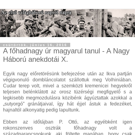
csütörtök, június 16, 2016
A főhadnagy úr magyarul tanul - A Nagy
Háború anekdotái X.
Egyik nagy előretörésünk befejezése után az Ikva partján
végigvonuló dombláncolatot szállottuk meg Volhiniában.
Cudar terep volt, mivel a szemközti kremenicei hegyekről
teljesen belénklátott az orosz tüzérségi megfigyelő s a
legkisebb megmozdulásra közibénk ágyúztattak azokkal a
„sutyorgó” gránátjaival, így hát éjjel ástuk a fedezéket,
hajnaltól alkonyatig pedig lapultunk.
Ebben az időtájban P. Ottó, az egyébként igen
rokonszenves osztrák főhadnagy volt a
századparancsnokunk, aki föltette magában, hogy csak