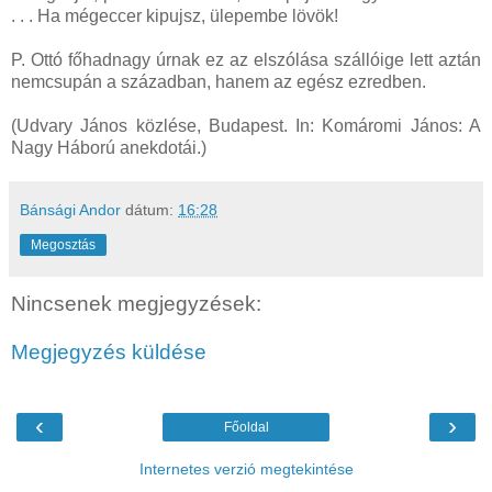
. . . Ha mégeccer kipujsz, ülepembe lövök!
P. Ottó főhadnagy úrnak ez az elszólása szállóige lett aztán
nemcsupán a században, hanem az egész ezredben.
(Udvary János közlése, Budapest. In: Komáromi János: A
Nagy Háború anekdotái.)
Bánsági Andor
dátum:
16:28
Megosztás
Nincsenek megjegyzések:
Megjegyzés küldése
‹
›
Főoldal
Internetes verzió megtekintése