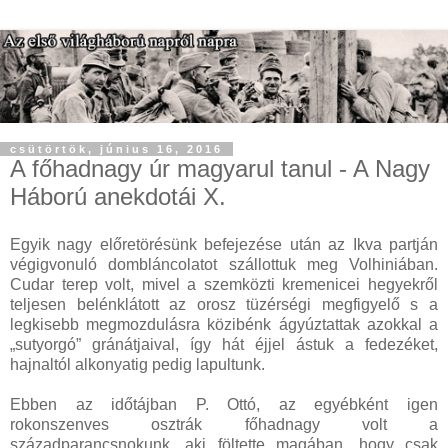
csütörtök, június 16, 2016
A főhadnagy úr magyarul tanul - A Nagy
Háború anekdotái X.
Egyik nagy előretörésünk befejezése után az Ikva partján
végigvonuló dombláncolatot szállottuk meg Volhiniában.
Cudar terep volt, mivel a szemközti kremenicei hegyekről
teljesen belénklátott az orosz tüzérségi megfigyelő s a
legkisebb megmozdulásra közibénk ágyúztattak azokkal a
„sutyorgó” gránátjaival, így hát éjjel ástuk a fedezéket,
hajnaltól alkonyatig pedig lapultunk.
Ebben az időtájban P. Ottó, az egyébként igen
rokonszenves osztrák főhadnagy volt a
századparancsnokunk, aki föltette magában, hogy csak