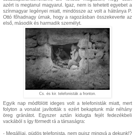
azért is megtanul magyarul. Igaz, nem is tehetett egyebet a
színmagyar legényei miatt, mindössze az volt a hátránya P.
Ottó főhadnagy úrnak, hogy a ragozásban összekeverte az
első, második és harmadik személyt.
Cs. és kir. telefonisták a fronton.
Egyik nap módfölött ideges volt a telefonisták miatt, mert
folyton a vonalat javították s ezért bekaptunk már néhány
öreg gránátot. Egyszer aztán kidugta fejét fedezékbeli
vackából s így förmedt rá a társaságra:
- Megálljai, püdös telefonista, nem pujsz mingyá a dekunk!?