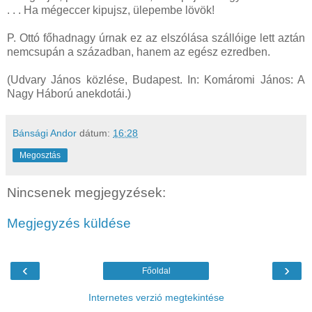
. . . Ha mégeccer kipujsz, ülepembe lövök!
P. Ottó főhadnagy úrnak ez az elszólása szállóige lett aztán
nemcsupán a században, hanem az egész ezredben.
(Udvary János közlése, Budapest. In: Komáromi János: A
Nagy Háború anekdotái.)
Bánsági Andor
dátum:
16:28
Megosztás
Nincsenek megjegyzések:
Megjegyzés küldése
‹
›
Főoldal
Internetes verzió megtekintése