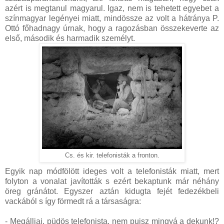
azért is megtanul magyarul. Igaz, nem is tehetett egyebet a
színmagyar legényei miatt, mindössze az volt a hátránya P.
Ottó főhadnagy úrnak, hogy a ragozásban összekeverte az
első, második és harmadik személyt.
Cs. és kir. telefonisták a fronton.
Egyik nap módfölött ideges volt a telefonisták miatt, mert
folyton a vonalat javították s ezért bekaptunk már néhány
öreg gránátot. Egyszer aztán kidugta fejét fedezékbeli
vackából s így förmedt rá a társaságra:
- Megálljai, püdös telefonista, nem pujsz mingyá a dekunk!?