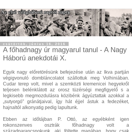
csütörtök, június 16, 2016
A főhadnagy úr magyarul tanul - A Nagy
Háború anekdotái X.
Egyik nagy előretörésünk befejezése után az Ikva partján
végigvonuló dombláncolatot szállottuk meg Volhiniában.
Cudar terep volt, mivel a szemközti kremenicei hegyekről
teljesen belénklátott az orosz tüzérségi megfigyelő s a
legkisebb megmozdulásra közibénk ágyúztattak azokkal a
„sutyorgó” gránátjaival, így hát éjjel ástuk a fedezéket,
hajnaltól alkonyatig pedig lapultunk.
Ebben az időtájban P. Ottó, az egyébként igen
rokonszenves osztrák főhadnagy volt a
századparancsnokunk, aki föltette magában, hogy csak