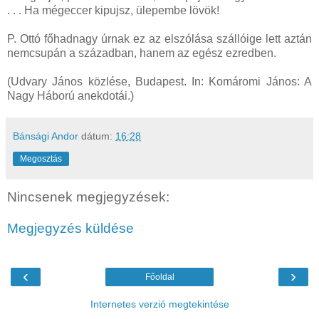
. . . Ha mégeccer kipujsz, ülepembe lövök!
P. Ottó főhadnagy úrnak ez az elszólása szállóige lett aztán
nemcsupán a században, hanem az egész ezredben.
(Udvary János közlése, Budapest. In: Komáromi János: A
Nagy Háború anekdotái.)
Bánsági Andor
dátum:
16:28
Megosztás
Nincsenek megjegyzések:
Megjegyzés küldése
‹
›
Főoldal
Internetes verzió megtekintése