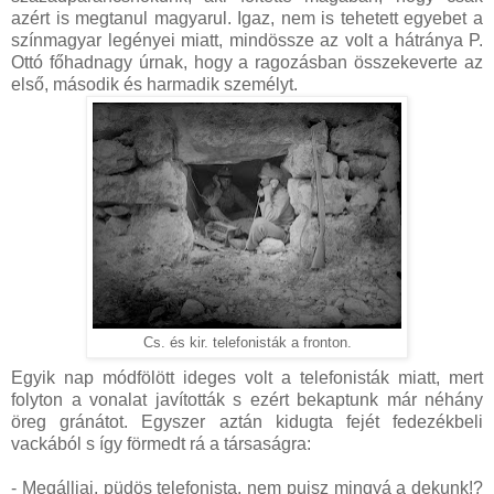
azért is megtanul magyarul. Igaz, nem is tehetett egyebet a
színmagyar legényei miatt, mindössze az volt a hátránya P.
Ottó főhadnagy úrnak, hogy a ragozásban összekeverte az
első, második és harmadik személyt.
Cs. és kir. telefonisták a fronton.
Egyik nap módfölött ideges volt a telefonisták miatt, mert
folyton a vonalat javították s ezért bekaptunk már néhány
öreg gránátot. Egyszer aztán kidugta fejét fedezékbeli
vackából s így förmedt rá a társaságra:
- Megálljai, püdös telefonista, nem pujsz mingyá a dekunk!?