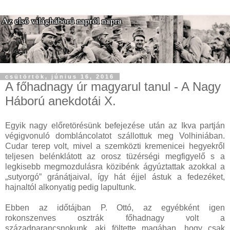
csütörtök, június 16, 2016
A főhadnagy úr magyarul tanul - A Nagy
Háború anekdotái X.
Egyik nagy előretörésünk befejezése után az Ikva partján
végigvonuló dombláncolatot szállottuk meg Volhiniában.
Cudar terep volt, mivel a szemközti kremenicei hegyekről
teljesen belénklátott az orosz tüzérségi megfigyelő s a
legkisebb megmozdulásra közibénk ágyúztattak azokkal a
„sutyorgó” gránátjaival, így hát éjjel ástuk a fedezéket,
hajnaltól alkonyatig pedig lapultunk.
Ebben az időtájban P. Ottó, az egyébként igen
rokonszenves osztrák főhadnagy volt a
századparancsnokunk, aki föltette magában, hogy csak