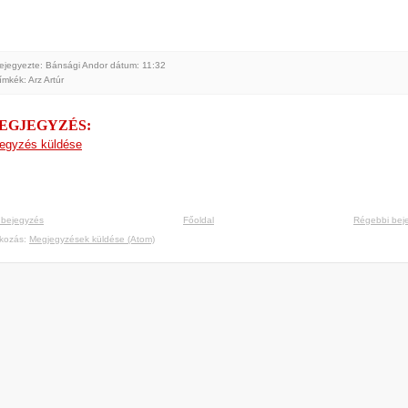
ejegyezte: Bánsági Andor
dátum:
11:32
ímkék:
Arz Artúr
MEGJEGYZÉS:
egyzés küldése
 bejegyzés
Főoldal
Régebbi bej
tkozás:
Megjegyzések küldése (Atom)