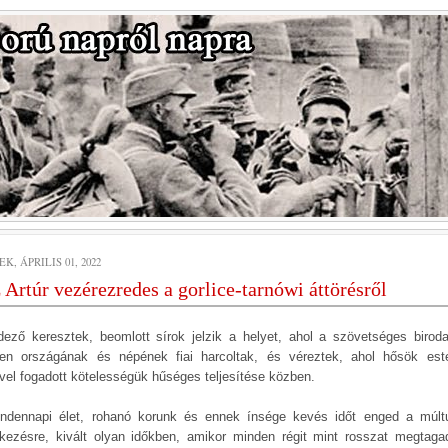
K, ÁPRILIS 01, 2022
 Artúr vezérezredes a gorlice-tarnówi áttörésről
dező keresztek, beomlott sírok jelzik a helyet, ahol a szövetséges birod
en országának és népének fiai harcoltak, és véreztek, ahol hősök est
vel fogadott kötelességük hűséges teljesítése közben.
ndennapi élet, rohanó korunk és ennek ínsége kevés időt enged a múlt
kezésre, kivált olyan időkben, amikor minden régit mint rosszat megtaga