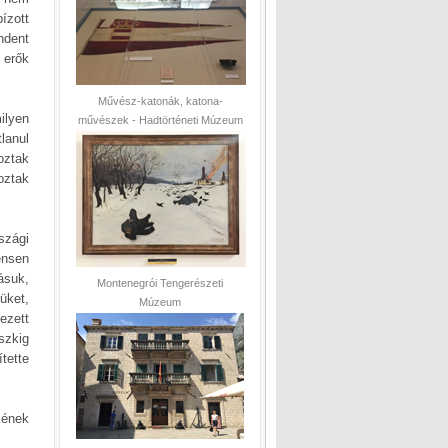
ízott
ndent
 erők
Művész-katonák, katona-
ilyen
művészek - Hadtörténeti Múzeum
lanul
oztak
oztak
szági
ensen
ásuk,
Montenegrói Tengerészeti
üket,
Múzeum
ezett
szkig
tette
kének