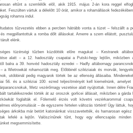
rosan eltűnt a szemlélők elől, akik 1915. május 2-án kora reggel elfogl
üket. Feszülten vártuk a délelőtt 10 órát, amikor a rohamállások fedezékében
ogság rohamra indul.
ltudatos tűzvezetés ebben a percben hátrább vonta a tüzet – felszállt a p
, és megpillantottuk a romba dőlt állásokat. Amerre a szem ellátott, pusztul
 tárult elénk.
nséges tüzérségi tűzben küzdötték előre magukat – Kestranek altábo
tése alatt – a 12. hadosztály csapatai a Putski-hegy lejtőin, miközben 
től balra a 39. honvéd hadosztály ezredei – Hadfy altábornagy parancsno
t – a Wietrowkát rohamozták meg. Előbbinél sziléziaiak és morvák, lengyel
inok, utóbbinál pedig magyarok törtek be az ellenség állásaiba. Mindenekel
ciai 56. és a sziléziai 100. ezred teljesítményét kell kiemelnünk, amelyet 
árparancsnokuk, Metz vezérőrnagy vezetése alatt nyújtottak. Innen délre Fra
bált tartalékezredei törték át az oroszok gorlicei állásait, miközben a gárda
zkówkát foglalták el. Fölemelő érzés volt követni vezérkarommal csap
elmes előnyomulását – de egyszerre hirtelen változás történt! Úgy láttuk, ho
nséges árkokba már betört katonáinkat visszavetették, és hamarosan egész 
ltak lefelé a lejtőn. Valószínűnek tűnt, hogy egy ellencsapás minden 
rünket megsemmisítette.