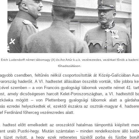
Erich Ludendorff német tábornagy (X) és Arz Artúr k.u.k. vezérezredes, vezérkari főnök a badeni
főhadiszálláson.
agyobb csendben, feltűnés nélkül csoportosították át Közép-Galíciában Ausz
arország haderőit. A VI. hadtestet állásában összébb vonták, tőle jobbra ker
icével szemben – a von Francois gyalogsági tábornok vezette német 41. tart
est, amely dicsőségesen harcolt Kelet-Poroszországban, a VI. hadtesttől ba
zkówka mögött – von Plettenberg gyalogsági tábornok alatt a gárdaha
ás ezredei helyezkedtek el, ezektől északra az osztrák-magyar 4. hadsereg
ef Ferdinánd főherceg vezérezredes alatt.
. hadtest előtt emelkedett az oroszoktól hatalmas támponttá kiépített mer
ent uraló Pustki-hegy. Miután számtalan – minden rendelkezésre álló kalib
g tüzet nyitott, a hegy ezek rettenetes tüzétől porba és füstbe borul