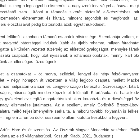
dhatjuk meg a legnagyobb elismerést a nagyszerű terv végrehajtásával megb
ezetéstől sem. Utóbbi a támadás sikerét biztosító előkészítéshez mi
zemenően előteremtett és kiutalt, mindent átgondolt és megfontolt, az
zerű elosztásával pedig biztosította azok együttműködését.
ent felülmúlt azonban a támadó csapatok hősiessége. Szemtanúja voltam, m
lt megvető bátorsággal indultak újabb és újabb rohamra, milyen fáradhatat
gatta a kitűnően vezetett tüzérség az előretörő gyalogságot, mennyire fárad
szaki csapatok, hogy utat nyissanak a rohamoszlopoknak, mennyi kárt ok
lőink az ellenséges tüzérségnek.
et a csapatokat – öt morva, sziléziai, lengyel és négy felső-magyaror
det – négy hónapon át vezettem a világ legjobb csapatai mellett Mack
almas hadjáratán Galícián és Lengyelországon keresztül. Szívósságuk, kitart
rságuk, hősiességük minden képzeletet felülmúlt. Kitartásukat és harci kedv
gy győzelemhez segítő magatartásukat siker koronázta és a dicsőséggel öv
rnagy elismerése jutalmazta. Az a szellem, amely Gorlicétől Breszt-Litov
álatra méltó teljesítményekre sarkallta, a háború további folyamán is lelkesí
 – mígnem a romba dőlő, összeomló állam kiütötte kezükből a fegyvert.
 Artúr: Harc és összeomlás. Az Osztrák-Magyar Monarchia vezérkari főnö
kirata az első világháborúból. Kossuth Kiadó. 2021, Budapest.)