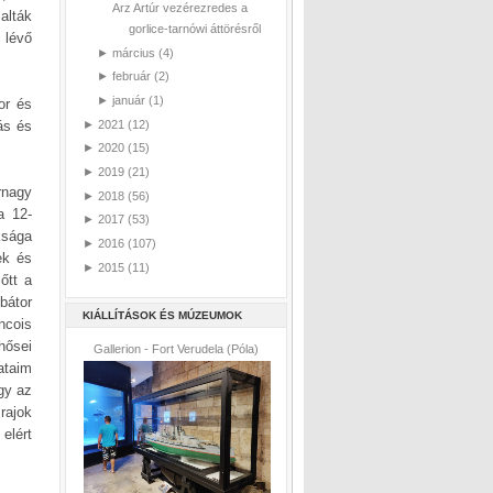
Arz Artúr vezérezredes a
alták
gorlice-tarnówi áttörésről
 lévő
►
március
(4)
►
február
(2)
►
január
(1)
or és
►
2021
(12)
ás és
►
2020
(15)
►
2019
(21)
rnagy
►
2018
(56)
a 12-
►
2017
(53)
ksága
►
2016
(107)
ek és
►
2015
(11)
őtt a
bátor
KIÁLLÍTÁSOK ÉS MÚZEUMOK
ncois
 hősei
Gallerion - Fort Verudela (Póla)
ataim
gy az
rajok
elért