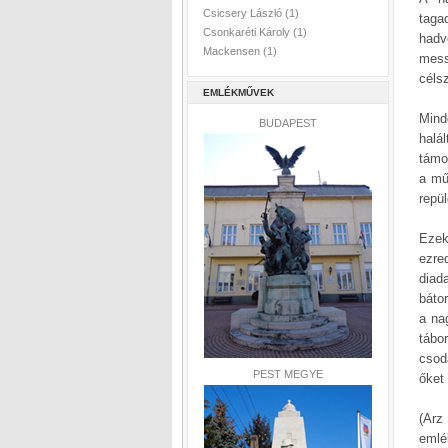
Csicsery László
(1)
taga
Csonkaréti Károly
(1)
hadv
Mackensen
(1)
mess
céls
EMLÉKMŰVEK
Mind
BUDAPEST
halá
támo
a mű
repü
Ezek
ezre
diad
báto
a na
tábo
csod
PEST MEGYE
őket
(Arz
emlé