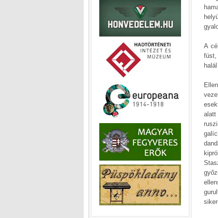
hama
hely
gyal
A cé
füst
halál
Elle
veze
esek
alat
rusz
galí
dand
kipró
Stas
győz
elle
guru
sike