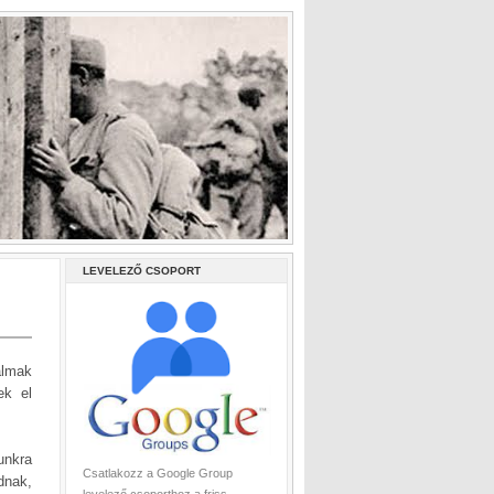
LEVELEZŐ CSOPORT
almak
ek el
unkra
Csatlakozz a Google Group
dnak,