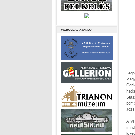
WEBOLDAL AJÁNLÓ
Legn
Magy
Gorl
hadt
Stas
pomp
Józs
A VI
mind
löve