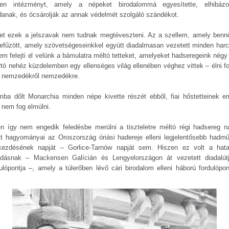
en intézményt, amely a népeket birodalommá egyesítette, elhibázo
anak, és ócsárolják az annak védelmét szolgáló szándékot.
et ezek a jelszavak nem tudnak megtéveszteni. Az a szellem, amely benn
efűzött, amely szövetségeseinkkel együtt diadalmasan vezetett minden harc
nem felejti el velünk a bámulatra méltó tetteket, amelyeket hadseregeink négy
artó nehéz küzdelemben egy ellenséges világ ellenében véghez vittek – élni f
 nemzedékről nemzedékre.
mba dőlt Monarchia minden népe kivette részét ebből, fiai hőstetteinek e
 nem fog elmúlni.
n így nem engedik feledésbe merülni a tiszteletre méltó régi hadsereg n
ott hagyományai az Oroszország óriási hadereje elleni legjelentősebb hadmű
ezdésének napját – Gorlice-Tarnów napját sem. Hiszen ez volt a hat
dásnak – Mackensen Galícián és Lengyelországon át vezetett diadalút
dulópontja –, amely a túlerőben lévő cári birodalom elleni háború fordulópon