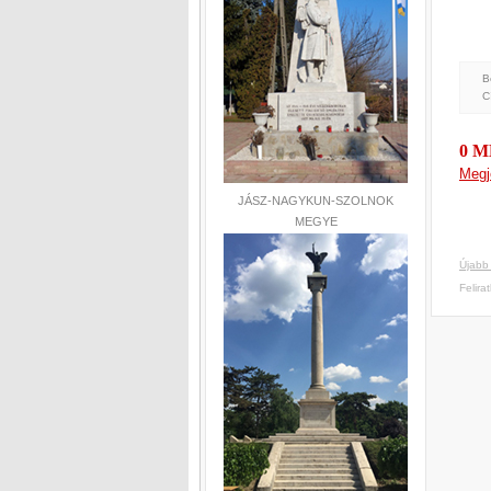
B
C
0 
Megj
JÁSZ-NAGYKUN-SZOLNOK
MEGYE
Újabb
Felira