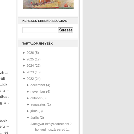
KERESÉS EBBEN A BLOGBAN
TARTALOMJEGYZÉK
►
2026
(5)
►
2025
(12)
►
2024
(22)
►
2023
(16)
tria-
ült –
▼
2022
(24)
alék-
►
december
(4)
lra –
►
november
(4)
dtest
►
október
(3)
 állt
►
augusztus
(1)
►
július
(3)
▼
április
(2)
edek,
A magyar királyi debreceni 2.
erű –
honvéd huszárezred 1...
t, és