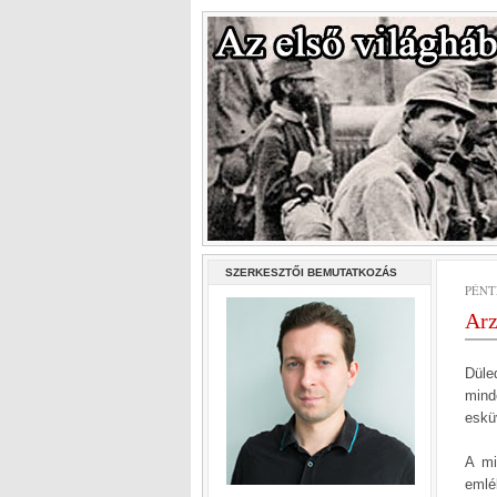
SZERKESZTŐI BEMUTATKOZÁS
PÉNTE
Arz
Düle
mind
eskü
A mi
emlé