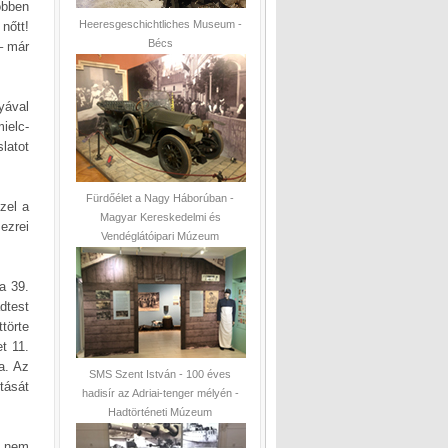
öbben
Heeresgeschichtliches Museum -
nőtt!
Bécs
– már
yával
ielc-
latot
Fürdőélet a Nagy Háborúban -
zel a
Magyar Kereskedelmi és
ezrei
Vendéglátóipari Múzeum
a 39.
dtest
törte
t 11.
a. Az
SMS Szent István - 100 éves
ását
hadisír az Adriai-tenger mélyén -
Hadtörténeti Múzeum
e nem