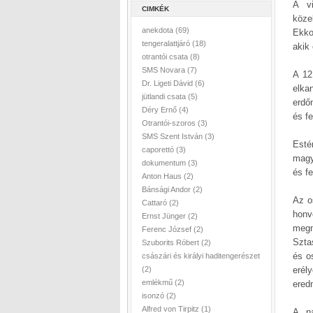
A vi
CIMKÉK
köze
anekdota
(69)
Ekko
tengeralattjáró
(18)
akik
otrantói csata
(8)
SMS Novara
(7)
A 12
Dr. Ligeti Dávid
(6)
elka
jütlandi csata
(5)
erdő
Déry Ernő
(4)
és f
Otrantói-szoros
(3)
SMS Szent István
(3)
Esté
caporettó
(3)
magy
dokumentum
(3)
és f
Anton Haus
(2)
Bánsági Andor
(2)
Az o
Cattaró
(2)
honv
Ernst Jünger
(2)
megn
Ferenc József
(2)
Szta
Szuborits Róbert
(2)
és o
császári és királyi haditengerészet
(2)
eré
emlékmű
(2)
ered
isonzó
(2)
Alfred von Tirpitz
(1)
A na