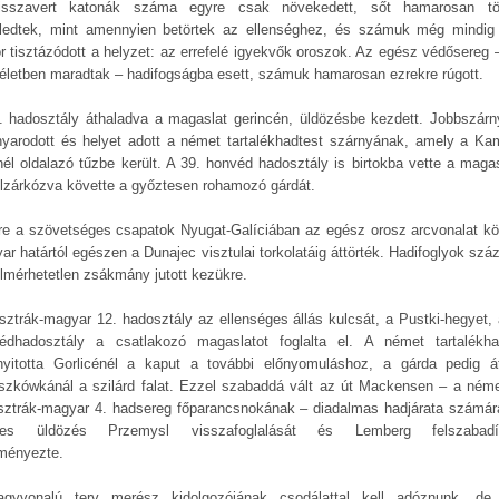
sszavert katonák száma egyre csak növekedett, sőt hamarosan t
ledtek, mint amennyien betörtek az ellenséghez, és számuk még mindig 
r tisztázódott a helyzet: az errefelé igyekvők oroszok. Az egész védősereg 
 életben maradtak – hadifogságba esett, számuk hamarosan ezrekre rúgott.
. hadosztály áthaladva a magaslat gerincén, üldözésbe kezdett. Jobbszárn
nyarodott és helyet adott a német tartalékhadtest szárnyának, amely a Kam
nél oldalazó tűzbe került. A 39. honvéd hadosztály is birtokba vette a magas
elzárkózva követte a győztesen rohamozó gárdát.
re a szövetséges csapatok Nyugat-Galíciában az egész orosz arcvonalat kö
ar határtól egészen a Dunajec visztulai torkolatáig áttörték. Hadifoglyok száz
elmérhetetlen zsákmány jutott kezükre.
sztrák-magyar 12. hadosztály az ellenséges állás kulcsát, a Pustki-hegyet, 
édhadosztály a csatlakozó magaslatot foglalta el. A német tartalékha
yitotta Gorlicénél a kaput a további előnyomuláshoz, a gárda pedig át
szkówkánál a szilárd falat. Ezzel szabaddá vált az út Mackensen – a néme
sztrák-magyar 4. hadsereg főparancsnokának – diadalmas hadjárata számár
lyes üldözés Przemysl visszafoglalását és Lemberg felszabadít
ményezte.
gyvonalú terv merész kidolgozójának csodálattal kell adóznunk, d