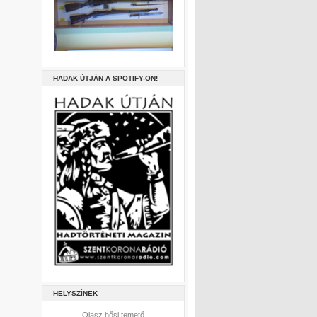
HADAK ÚTJÁN A SPOTIFY-ON!
HELYSZÍNEK
Olasz hősi temető