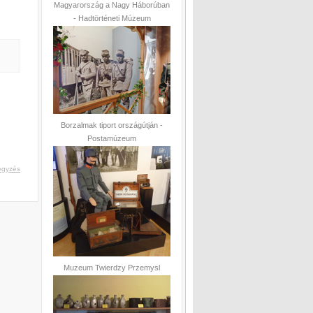
Magyarország a Nagy Háborúban
- Hadtörténeti Múzeum
Borzalmak tiport országútján -
Postamúzeum
egyzés
Muzeum Twierdzy Przemysl