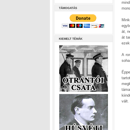
mind
mond
TÁMOGATÁS
Mink
egyb
át, 
át t
KIEMELT TÉMÁK
ezek
A ro
soha
Éppe
tart
megk
táma
kiin
vált.