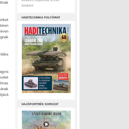
levelező csoporthoz a friss
ttnak
hírekért!
HADITECHNIKA FOLYÓIRAT
ünket
téren
 éven
ognak
mléke
agyra
velet
almas
jának
tjává
HAJÓPORTRÉK SOROZAT