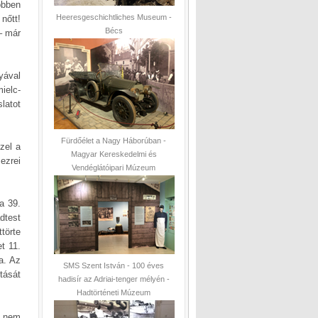
öbben
Heeresgeschichtliches Museum -
nőtt!
Bécs
– már
yával
ielc-
latot
Fürdőélet a Nagy Háborúban -
zel a
Magyar Kereskedelmi és
ezrei
Vendéglátóipari Múzeum
a 39.
dtest
törte
t 11.
a. Az
SMS Szent István - 100 éves
ását
hadisír az Adriai-tenger mélyén -
Hadtörténeti Múzeum
e nem