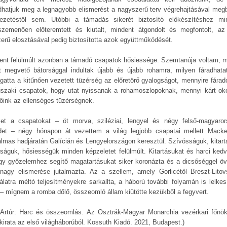
dhatjuk meg a legnagyobb elismerést a nagyszerű terv végrehajtásával megb
ezetéstől sem. Utóbbi a támadás sikerét biztosító előkészítéshez mi
zemenően előteremtett és kiutalt, mindent átgondolt és megfontolt, az
zerű elosztásával pedig biztosította azok együttműködését.
ent felülmúlt azonban a támadó csapatok hősiessége. Szemtanúja voltam, m
lt megvető bátorsággal indultak újabb és újabb rohamra, milyen fáradhatat
gatta a kitűnően vezetett tüzérség az előretörő gyalogságot, mennyire fárad
szaki csapatok, hogy utat nyissanak a rohamoszlopoknak, mennyi kárt ok
lőink az ellenséges tüzérségnek.
et a csapatokat – öt morva, sziléziai, lengyel és négy felső-magyaror
det – négy hónapon át vezettem a világ legjobb csapatai mellett Mack
almas hadjáratán Galícián és Lengyelországon keresztül. Szívósságuk, kitart
rságuk, hősiességük minden képzeletet felülmúlt. Kitartásukat és harci kedv
gy győzelemhez segítő magatartásukat siker koronázta és a dicsőséggel öv
rnagy elismerése jutalmazta. Az a szellem, amely Gorlicétől Breszt-Litov
álatra méltó teljesítményekre sarkallta, a háború további folyamán is lelkesí
 – mígnem a romba dőlő, összeomló állam kiütötte kezükből a fegyvert.
 Artúr: Harc és összeomlás. Az Osztrák-Magyar Monarchia vezérkari főnö
kirata az első világháborúból. Kossuth Kiadó. 2021, Budapest.)