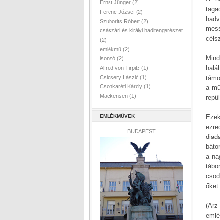
Ernst Jünger
(2)
taga
Ferenc József
(2)
hadv
Szuborits Róbert
(2)
mess
császári és királyi haditengerészet
céls
(2)
emlékmű
(2)
Mind
isonzó
(2)
halá
Alfred von Tirpitz
(1)
Csicsery László
(1)
támo
Csonkaréti Károly
(1)
a mű
Mackensen
(1)
repü
EMLÉKMŰVEK
Ezek
ezre
BUDAPEST
diad
báto
a na
tábo
csod
őket
(Arz
emlé