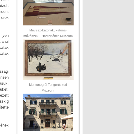
ízott
ndent
 erők
Művész-katonák, katona-
ilyen
művészek - Hadtörténeti Múzeum
lanul
oztak
oztak
szági
ensen
ásuk,
Montenegrói Tengerészeti
üket,
Múzeum
ezett
szkig
tette
kének