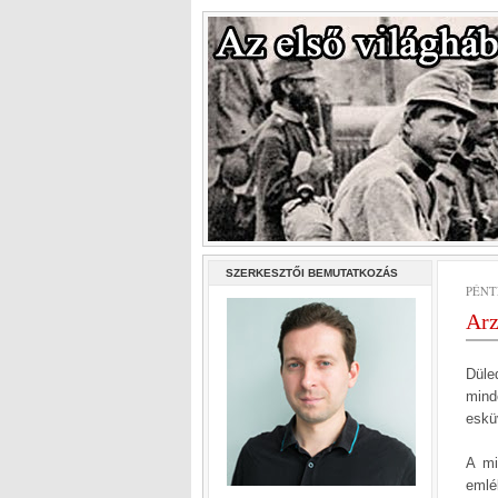
SZERKESZTŐI BEMUTATKOZÁS
PÉNTE
Arz
Düle
mind
eskü
A mi
emlé