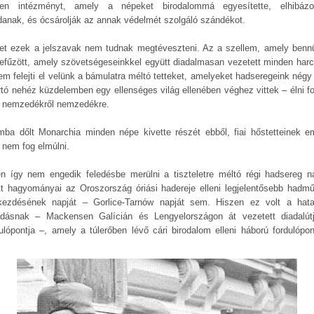
en intézményt, amely a népeket birodalommá egyesítette, elhibázo
anak, és ócsárolják az annak védelmét szolgáló szándékot.
et ezek a jelszavak nem tudnak megtéveszteni. Az a szellem, amely benn
efűzött, amely szövetségeseinkkel együtt diadalmasan vezetett minden harc
nem felejti el velünk a bámulatra méltó tetteket, amelyeket hadseregeink négy
artó nehéz küzdelemben egy ellenséges világ ellenében véghez vittek – élni f
 nemzedékről nemzedékre.
mba dőlt Monarchia minden népe kivette részét ebből, fiai hőstetteinek e
 nem fog elmúlni.
n így nem engedik feledésbe merülni a tiszteletre méltó régi hadsereg n
ott hagyományai az Oroszország óriási hadereje elleni legjelentősebb hadmű
ezdésének napját – Gorlice-Tarnów napját sem. Hiszen ez volt a hat
dásnak – Mackensen Galícián és Lengyelországon át vezetett diadalút
dulópontja –, amely a túlerőben lévő cári birodalom elleni háború fordulópon