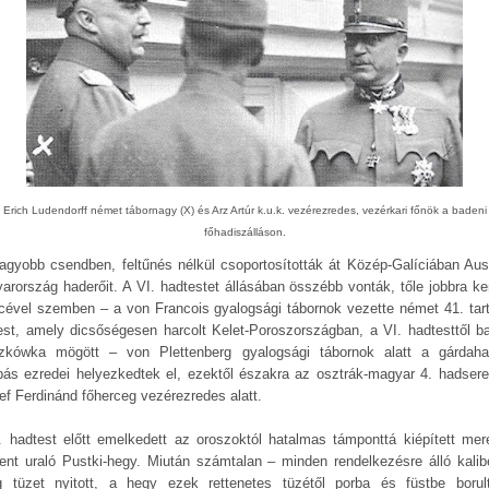
Erich Ludendorff német tábornagy (X) és Arz Artúr k.u.k. vezérezredes, vezérkari főnök a badeni
főhadiszálláson.
agyobb csendben, feltűnés nélkül csoportosították át Közép-Galíciában Ausz
arország haderőit. A VI. hadtestet állásában összébb vonták, tőle jobbra ker
icével szemben – a von Francois gyalogsági tábornok vezette német 41. tart
est, amely dicsőségesen harcolt Kelet-Poroszországban, a VI. hadtesttől ba
zkówka mögött – von Plettenberg gyalogsági tábornok alatt a gárdaha
ás ezredei helyezkedtek el, ezektől északra az osztrák-magyar 4. hadsereg
ef Ferdinánd főherceg vezérezredes alatt.
. hadtest előtt emelkedett az oroszoktól hatalmas támponttá kiépített mer
ent uraló Pustki-hegy. Miután számtalan – minden rendelkezésre álló kalib
g tüzet nyitott, a hegy ezek rettenetes tüzétől porba és füstbe borul