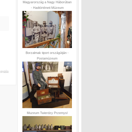
Magyarország a Nagy Háborúban
- Hadtörténeti Múzeum
Borzalmak tiport országútján -
Postamúzeum
egyzés
Muzeum Twierdzy Przemysl