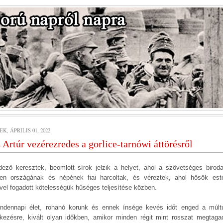
K, ÁPRILIS 01, 2022
 Artúr vezérezredes a gorlice-tarnówi áttörésről
dező keresztek, beomlott sírok jelzik a helyet, ahol a szövetséges birod
en országának és népének fiai harcoltak, és véreztek, ahol hősök est
vel fogadott kötelességük hűséges teljesítése közben.
ndennapi élet, rohanó korunk és ennek ínsége kevés időt enged a múlt
kezésre, kivált olyan időkben, amikor minden régit mint rosszat megtaga