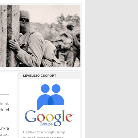
LEVELEZŐ CSOPORT
almak
ek el
unkra
Csatlakozz a Google Group
dnak,