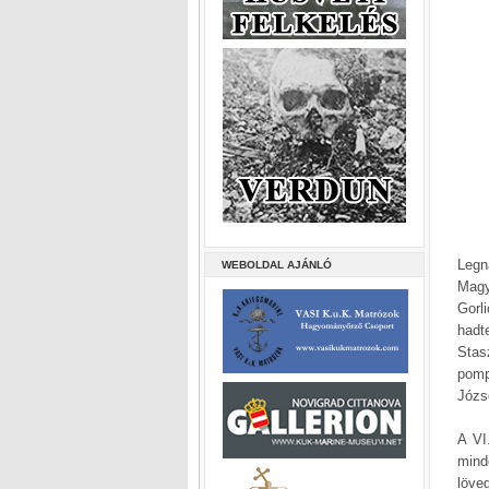
Legn
WEBOLDAL AJÁNLÓ
Magy
Gorl
hadt
Stas
pomp
Józs
A VI
mind
löve