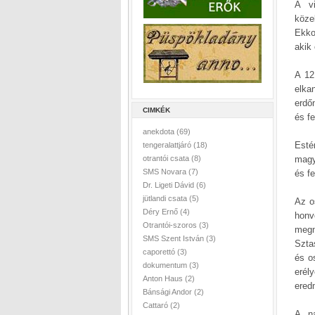
A vi
köze
Ekko
akik
A 12
elka
erdő
CIMKÉK
és f
anekdota
(69)
Esté
tengeralattjáró
(18)
otrantói csata
(8)
magy
SMS Novara
(7)
és f
Dr. Ligeti Dávid
(6)
jütlandi csata
(5)
Az o
Déry Ernő
(4)
honv
Otrantói-szoros
(3)
megn
SMS Szent István
(3)
Szta
caporettó
(3)
és o
dokumentum
(3)
eré
Anton Haus
(2)
ered
Bánsági Andor
(2)
Cattaró
(2)
A na