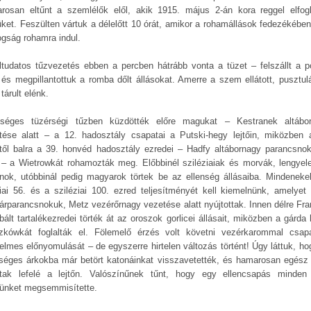
rosan eltűnt a szemlélők elől, akik 1915. május 2-án kora reggel elfogl
üket. Feszülten vártuk a délelőtt 10 órát, amikor a rohamállások fedezékében
ogság rohamra indul.
ltudatos tűzvezetés ebben a percben hátrább vonta a tüzet – felszállt a p
, és megpillantottuk a romba dőlt állásokat. Amerre a szem ellátott, pusztul
 tárult elénk.
nséges tüzérségi tűzben küzdötték előre magukat – Kestranek altábo
tése alatt – a 12. hadosztály csapatai a Putski-hegy lejtőin, miközben 
től balra a 39. honvéd hadosztály ezredei – Hadfy altábornagy parancsno
t – a Wietrowkát rohamozták meg. Előbbinél sziléziaiak és morvák, lengyel
inok, utóbbinál pedig magyarok törtek be az ellenség állásaiba. Mindenekel
ciai 56. és a sziléziai 100. ezred teljesítményét kell kiemelnünk, amelyet 
árparancsnokuk, Metz vezérőrnagy vezetése alatt nyújtottak. Innen délre Fra
bált tartalékezredei törték át az oroszok gorlicei állásait, miközben a gárda
zkówkát foglalták el. Fölemelő érzés volt követni vezérkarommal csap
elmes előnyomulását – de egyszerre hirtelen változás történt! Úgy láttuk, ho
nséges árkokba már betört katonáinkat visszavetették, és hamarosan egész 
ltak lefelé a lejtőn. Valószínűnek tűnt, hogy egy ellencsapás minden 
rünket megsemmisítette.