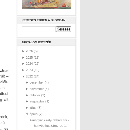
KERESÉS EBBEN A BLOGBAN
TARTALOMJEGYZÉK
►
2026
(5)
►
2025
(12)
►
2024
(22)
►
2023
(16)
tria-
ült –
▼
2022
(24)
alék-
►
december
(4)
lra –
►
november
(4)
dtest
►
október
(3)
 állt
►
augusztus
(1)
►
július
(3)
▼
április
(2)
edek,
A magyar királyi debreceni 2.
erű –
honvéd huszárezred 1...
t, és