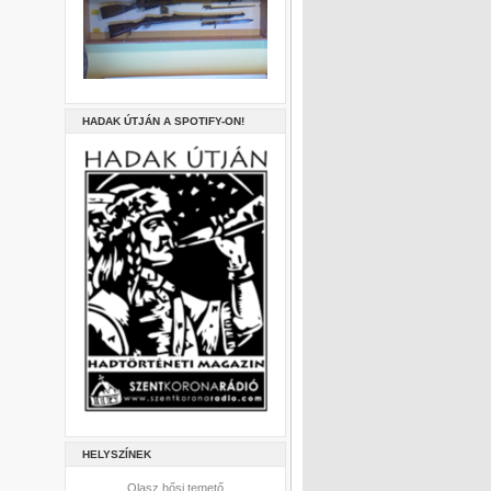
HADAK ÚTJÁN A SPOTIFY-ON!
HELYSZÍNEK
Olasz hősi temető