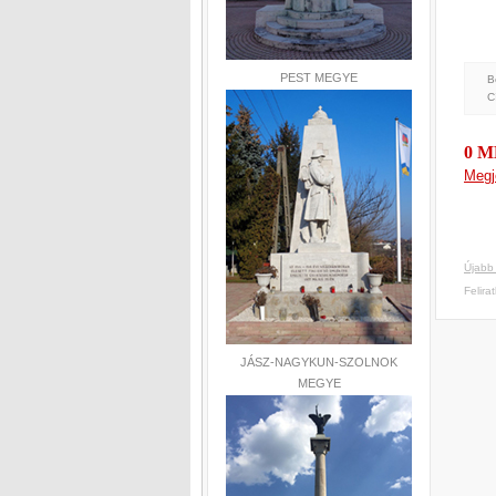
PEST MEGYE
B
C
0 
Megj
Újabb
Felira
JÁSZ-NAGYKUN-SZOLNOK
MEGYE