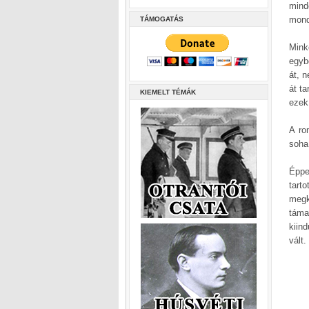
mind
mond
TÁMOGATÁS
Mink
egyb
át, 
át t
KIEMELT TÉMÁK
ezek
A ro
soha
Éppe
tart
megk
táma
kiin
vált.