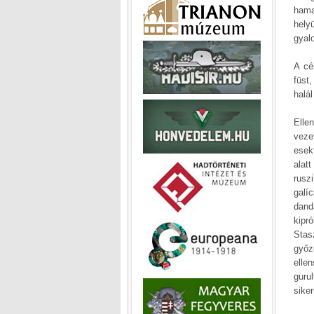
hama
hely
gyal
A cé
füst
halál
Elle
veze
esek
alat
rusz
galí
dand
kipró
Stas
győz
elle
guru
sike