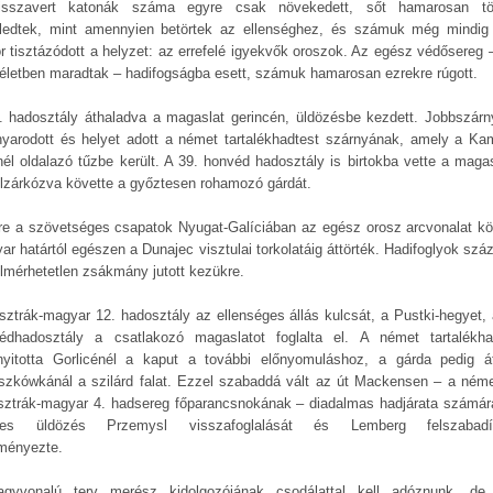
sszavert katonák száma egyre csak növekedett, sőt hamarosan t
ledtek, mint amennyien betörtek az ellenséghez, és számuk még mindig 
r tisztázódott a helyzet: az errefelé igyekvők oroszok. Az egész védősereg 
 életben maradtak – hadifogságba esett, számuk hamarosan ezrekre rúgott.
. hadosztály áthaladva a magaslat gerincén, üldözésbe kezdett. Jobbszárn
nyarodott és helyet adott a német tartalékhadtest szárnyának, amely a Kam
nél oldalazó tűzbe került. A 39. honvéd hadosztály is birtokba vette a magas
elzárkózva követte a győztesen rohamozó gárdát.
re a szövetséges csapatok Nyugat-Galíciában az egész orosz arcvonalat kö
ar határtól egészen a Dunajec visztulai torkolatáig áttörték. Hadifoglyok száz
elmérhetetlen zsákmány jutott kezükre.
sztrák-magyar 12. hadosztály az ellenséges állás kulcsát, a Pustki-hegyet, 
édhadosztály a csatlakozó magaslatot foglalta el. A német tartalékha
yitotta Gorlicénél a kaput a további előnyomuláshoz, a gárda pedig át
szkówkánál a szilárd falat. Ezzel szabaddá vált az út Mackensen – a néme
sztrák-magyar 4. hadsereg főparancsnokának – diadalmas hadjárata számár
lyes üldözés Przemysl visszafoglalását és Lemberg felszabadít
ményezte.
gyvonalú terv merész kidolgozójának csodálattal kell adóznunk, d