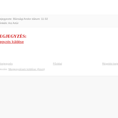
ejegyezte: Bánsági Andor
dátum:
11:32
ímkék:
Arz Artúr
MEGJEGYZÉS:
egyzés küldése
 bejegyzés
Főoldal
Régebbi bej
tkozás:
Megjegyzések küldése (Atom)