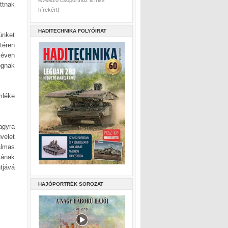
levelező csoporthoz a friss
ttnak
hírekért!
HADITECHNIKA FOLYÓIRAT
ünket
téren
 éven
ognak
mléke
agyra
velet
almas
jának
tjává
HAJÓPORTRÉK SOROZAT