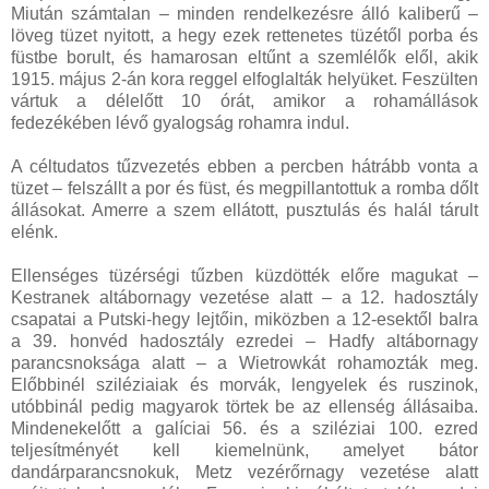
Miután számtalan – minden rendelkezésre álló kaliberű –
löveg tüzet nyitott, a hegy ezek rettenetes tüzétől porba és
füstbe borult, és hamarosan eltűnt a szemlélők elől, akik
1915. május 2-án kora reggel elfoglalták helyüket. Feszülten
vártuk a délelőtt 10 órát, amikor a rohamállások
fedezékében lévő gyalogság rohamra indul.
A céltudatos tűzvezetés ebben a percben hátrább vonta a
tüzet – felszállt a por és füst, és megpillantottuk a romba dőlt
állásokat. Amerre a szem ellátott, pusztulás és halál tárult
elénk.
Ellenséges tüzérségi tűzben küzdötték előre magukat –
Kestranek altábornagy vezetése alatt – a 12. hadosztály
csapatai a Putski-hegy lejtőin, miközben a 12-esektől balra
a 39. honvéd hadosztály ezredei – Hadfy altábornagy
parancsnoksága alatt – a Wietrowkát rohamozták meg.
Előbbinél sziléziaiak és morvák, lengyelek és ruszinok,
utóbbinál pedig magyarok törtek be az ellenség állásaiba.
Mindenekelőtt a galíciai 56. és a sziléziai 100. ezred
teljesítményét kell kiemelnünk, amelyet bátor
dandárparancsnokuk, Metz vezérőrnagy vezetése alatt