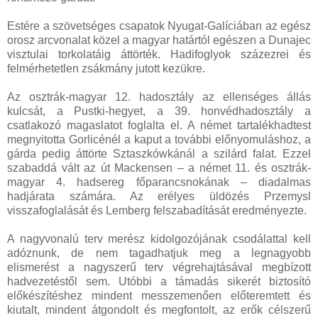
Estére a szövetséges csapatok Nyugat-Galíciában az egész
orosz arcvonalat közel a magyar határtól egészen a Dunajec
visztulai torkolatáig áttörték. Hadifoglyok százezrei és
felmérhetetlen zsákmány jutott kezükre.
Az osztrák-magyar 12. hadosztály az ellenséges állás
kulcsát, a Pustki-hegyet, a 39. honvédhadosztály a
csatlakozó magaslatot foglalta el. A német tartalékhadtest
megnyitotta Gorlicénél a kaput a további előnyomuláshoz, a
gárda pedig áttörte Sztaszkówkánál a szilárd falat. Ezzel
szabaddá vált az út Mackensen – a német 11. és osztrák-
magyar 4. hadsereg főparancsnokának – diadalmas
hadjárata számára. Az erélyes üldözés Przemysl
visszafoglalását és Lemberg felszabadítását eredményezte.
A nagyvonalú terv merész kidolgozójának csodálattal kell
adóznunk, de nem tagadhatjuk meg a legnagyobb
elismerést a nagyszerű terv végrehajtásával megbízott
hadvezetéstől sem. Utóbbi a támadás sikerét biztosító
előkészítéshez mindent messzemenően előteremtett és
kiutalt, mindent átgondolt és megfontolt, az erők célszerű