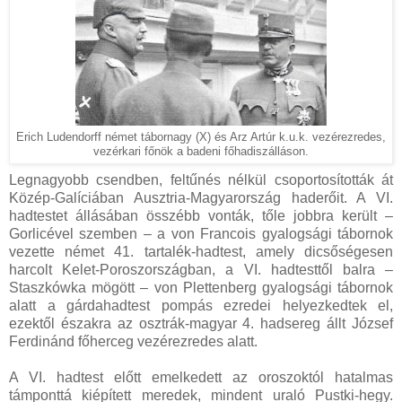
Erich Ludendorff német tábornagy (X) és Arz Artúr k.u.k. vezérezredes,
vezérkari főnök a badeni főhadiszálláson.
Legnagyobb csendben, feltűnés nélkül csoportosították át
Közép-Galíciában Ausztria-Magyarország haderőit. A VI.
hadtestet állásában összébb vonták, tőle jobbra került –
Gorlicével szemben – a von Francois gyalogsági tábornok
vezette német 41. tartalék-hadtest, amely dicsőségesen
harcolt Kelet-Poroszországban, a VI. hadtesttől balra –
Staszkówka mögött – von Plettenberg gyalogsági tábornok
alatt a gárdahadtest pompás ezredei helyezkedtek el,
ezektől északra az osztrák-magyar 4. hadsereg állt József
Ferdinánd főherceg vezérezredes alatt.
A VI. hadtest előtt emelkedett az oroszoktól hatalmas
támponttá kiépített meredek, mindent uraló Pustki-hegy.