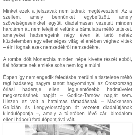
Minket ezek a jelszavak nem tudnak megtéveszteni. Az a
szellem, amely bennünket egybefűzött, amely
szövetségeseinkkel együtt diadalmasan vezetett minden
harctéren át, nem felejti el velünk a bámulatra méltó tetteket,
amelyeket hadseregeink négy éven át tartó nehéz
küzdelemben egy ellenséges világ ellenében véghez vittek
– élni fognak ezek nemzedékről nemzedékre.
A romba dőlt Monarchia minden népe kivette részét ebből,
fiai hőstetteinek emléke soha nem fog elmúlni.
Éppen így nem engedik feledésbe merülni a tiszteletre méltó
régi hadsereg nagyra tartott hagyományai az Oroszország
óriási hadereje elleni legjelentősebb hadművelet
megkezdésének napját – Gorlice-Tarnów napját sem.
Hiszen ez volt a hatalmas támadásnak – Mackensen
Galícián és Lengyelországon át vezetett diadalútjának
kiindulópontja –, amely a túlerőben lévő cári birodalom
elleni háború fordulópontjává vált.