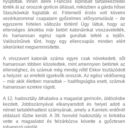
nyújtottak. Innen délre Francois kipróbált tartalékezredei
törték át az oroszok gorlicei állásait, miközben a gárda hősei
Staszkówkát foglalták el. Fölemelő érzés volt követni
vezérkarommal csapataim győzelmes előnyomulását – de
egyszerre hirtelen változás történt! Úgy láttuk, hogy az
ellenséges árkokba már betört katonáinkat visszavetették,
és hamarosan egész rajok gurultak lefelé a lejtőn.
Valószínűnek tűnt, hogy egy ellencsapás minden elért
sikerünket megsemmisítette.
A visszavert katonák száma egyre csak növekedett, sőt
hamarosan többen közeledtek, mint amennyien betörtek az
ellenséghez, és számuk még mindig nőtt! Ekkor tisztázódott
a helyzet: az errefelé igyekvők oroszok. Az egész védősereg
– már akik életben maradtak – hadifogságba esett, számuk
hamarosan ezrekre rúgott.
A 12. hadosztály áthaladva a magaslat gerincén, üldözésbe
kezdett. Jobbszárnyával elkanyarodott és helyet adott a
német tartalékhadtest szárnyának, amely a Kamielc-erdőnél
oldalazó tűzbe került. A 39. honvéd hadosztály is birtokba
vette a magaslatot és felzárkózva követte a győztesen
rohamozó gárdát.