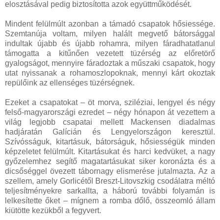
elosztásával pedig biztosította azok együttműködését.
Mindent felülmúlt azonban a támadó csapatok hősiessége.
Szemtanúja voltam, milyen halált megvető bátorsággal
indultak újabb és újabb rohamra, milyen fáradhatatlanul
támogatta a kitűnően vezetett tüzérség az előretörő
gyalogságot, mennyire fáradoztak a műszaki csapatok, hogy
utat nyissanak a rohamoszlopoknak, mennyi kárt okoztak
repülőink az ellenséges tüzérségnek.
Ezeket a csapatokat – öt morva, sziléziai, lengyel és négy
felső-magyarországi ezredet – négy hónapon át vezettem a
világ legjobb csapatai mellett Mackensen diadalmas
hadjáratán Galícián és Lengyelországon keresztül.
Szívósságuk, kitartásuk, bátorságuk, hősiességük minden
képzeletet felülmúlt. Kitartásukat és harci kedvüket, a nagy
győzelemhez segítő magatartásukat siker koronázta és a
dicsőséggel övezett tábornagy elismerése jutalmazta. Az a
szellem, amely Gorlicétől Breszt-Litovszkig csodálatra méltó
teljesítményekre sarkallta, a háború további folyamán is
lelkesítette őket – mígnem a romba dőlő, összeomló állam
kiütötte kezükből a fegyvert.