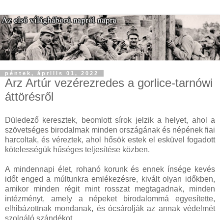
péntek, április 01, 2022
Arz Artúr vezérezredes a gorlice-tarnówi
áttörésről
Düledező keresztek, beomlott sírok jelzik a helyet, ahol a
szövetséges birodalmak minden országának és népének fiai
harcoltak, és véreztek, ahol hősök estek el esküvel fogadott
kötelességük hűséges teljesítése közben.
A mindennapi élet, rohanó korunk és ennek ínsége kevés
időt enged a múltunkra emlékezésre, kivált olyan időkben,
amikor minden régit mint rosszat megtagadnak, minden
intézményt, amely a népeket birodalommá egyesítette,
elhibázottnak mondanak, és ócsárolják az annak védelmét
szolgáló szándékot.