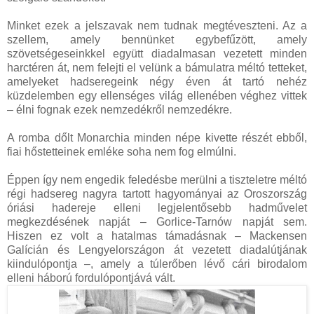
Minket ezek a jelszavak nem tudnak megtéveszteni. Az a
szellem, amely bennünket egybefűzött, amely
szövetségeseinkkel együtt diadalmasan vezetett minden
harctéren át, nem felejti el velünk a bámulatra méltó tetteket,
amelyeket hadseregeink négy éven át tartó nehéz
küzdelemben egy ellenséges világ ellenében véghez vittek
– élni fognak ezek nemzedékről nemzedékre.
A romba dőlt Monarchia minden népe kivette részét ebből,
fiai hőstetteinek emléke soha nem fog elmúlni.
Éppen így nem engedik feledésbe merülni a tiszteletre méltó
régi hadsereg nagyra tartott hagyományai az Oroszország
óriási hadereje elleni legjelentősebb hadművelet
megkezdésének napját – Gorlice-Tarnów napját sem.
Hiszen ez volt a hatalmas támadásnak – Mackensen
Galícián és Lengyelországon át vezetett diadalútjának
kiindulópontja –, amely a túlerőben lévő cári birodalom
elleni háború fordulópontjává vált.