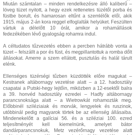
Miután számtalan – minden rendelkezésre álló kaliberű –
löveg tüzet nyitott, a hegy ezek rettenetes tüzétől porba és
füstbe borult, és hamarosan eltűnt a szemlélők elől, akik
1915. május 2-án kora reggel elfoglalták helyüket. Feszülten
vártuk a délelőtt 10 órát, amikor a rohamállások
fedezékében lévő gyalogság rohamra indul.
A céltudatos tűzvezetés ebben a percben hátrább vonta a
tüzet – felszállt a por és füst, és megpillantottuk a romba dőlt
állásokat. Amerre a szem ellátott, pusztulás és halál tárult
elénk.
Ellenséges tüzérségi tűzben küzdötték előre magukat –
Kestranek altábornagy vezetése alatt – a 12. hadosztály
csapatai a Putski-hegy lejtőin, miközben a 12-esektől balra
a 39. honvéd hadosztály ezredei – Hadfy altábornagy
parancsnoksága alatt – a Wietrowkát rohamozták meg.
Előbbinél sziléziaiak és morvák, lengyelek és ruszinok,
utóbbinál pedig magyarok törtek be az ellenség állásaiba.
Mindenekelőtt a galíciai 56. és a sziléziai 100. ezred
teljesítményét kell kiemelnünk, amelyet bátor
dandárparancsnokuk, Metz vezérőrnagy vezetése alatt