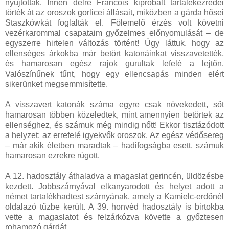
nyújtottak. Innen délre Francois kipróbált tartalékezredei
törték át az oroszok gorlicei állásait, miközben a gárda hősei
Staszkówkát foglalták el. Fölemelő érzés volt követni
vezérkarommal csapataim győzelmes előnyomulását – de
egyszerre hirtelen változás történt! Úgy láttuk, hogy az
ellenséges árkokba már betört katonáinkat visszavetették,
és hamarosan egész rajok gurultak lefelé a lejtőn.
Valószínűnek tűnt, hogy egy ellencsapás minden elért
sikerünket megsemmisítette.
A visszavert katonák száma egyre csak növekedett, sőt
hamarosan többen közeledtek, mint amennyien betörtek az
ellenséghez, és számuk még mindig nőtt! Ekkor tisztázódott
a helyzet: az errefelé igyekvők oroszok. Az egész védősereg
– már akik életben maradtak – hadifogságba esett, számuk
hamarosan ezrekre rúgott.
A 12. hadosztály áthaladva a magaslat gerincén, üldözésbe
kezdett. Jobbszárnyával elkanyarodott és helyet adott a
német tartalékhadtest szárnyának, amely a Kamielc-erdőnél
oldalazó tűzbe került. A 39. honvéd hadosztály is birtokba
vette a magaslatot és felzárkózva követte a győztesen
rohamozó gárdát.