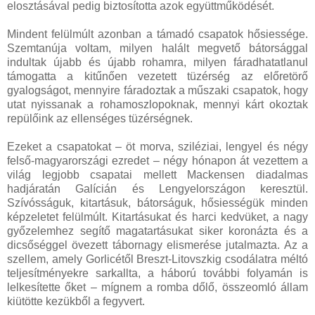
elosztásával pedig biztosította azok együttműködését.
Mindent felülmúlt azonban a támadó csapatok hősiessége.
Szemtanúja voltam, milyen halált megvető bátorsággal
indultak újabb és újabb rohamra, milyen fáradhatatlanul
támogatta a kitűnően vezetett tüzérség az előretörő
gyalogságot, mennyire fáradoztak a műszaki csapatok, hogy
utat nyissanak a rohamoszlopoknak, mennyi kárt okoztak
repülőink az ellenséges tüzérségnek.
Ezeket a csapatokat – öt morva, sziléziai, lengyel és négy
felső-magyarországi ezredet – négy hónapon át vezettem a
világ legjobb csapatai mellett Mackensen diadalmas
hadjáratán Galícián és Lengyelországon keresztül.
Szívósságuk, kitartásuk, bátorságuk, hősiességük minden
képzeletet felülmúlt. Kitartásukat és harci kedvüket, a nagy
győzelemhez segítő magatartásukat siker koronázta és a
dicsőséggel övezett tábornagy elismerése jutalmazta. Az a
szellem, amely Gorlicétől Breszt-Litovszkig csodálatra méltó
teljesítményekre sarkallta, a háború további folyamán is
lelkesítette őket – mígnem a romba dőlő, összeomló állam
kiütötte kezükből a fegyvert.