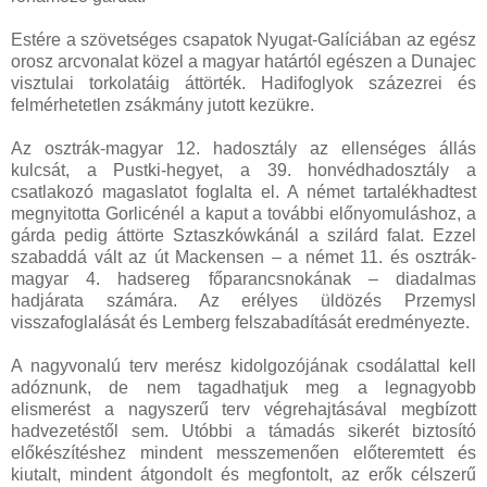
Estére a szövetséges csapatok Nyugat-Galíciában az egész
orosz arcvonalat közel a magyar határtól egészen a Dunajec
visztulai torkolatáig áttörték. Hadifoglyok százezrei és
felmérhetetlen zsákmány jutott kezükre.
Az osztrák-magyar 12. hadosztály az ellenséges állás
kulcsát, a Pustki-hegyet, a 39. honvédhadosztály a
csatlakozó magaslatot foglalta el. A német tartalékhadtest
megnyitotta Gorlicénél a kaput a további előnyomuláshoz, a
gárda pedig áttörte Sztaszkówkánál a szilárd falat. Ezzel
szabaddá vált az út Mackensen – a német 11. és osztrák-
magyar 4. hadsereg főparancsnokának – diadalmas
hadjárata számára. Az erélyes üldözés Przemysl
visszafoglalását és Lemberg felszabadítását eredményezte.
A nagyvonalú terv merész kidolgozójának csodálattal kell
adóznunk, de nem tagadhatjuk meg a legnagyobb
elismerést a nagyszerű terv végrehajtásával megbízott
hadvezetéstől sem. Utóbbi a támadás sikerét biztosító
előkészítéshez mindent messzemenően előteremtett és
kiutalt, mindent átgondolt és megfontolt, az erők célszerű