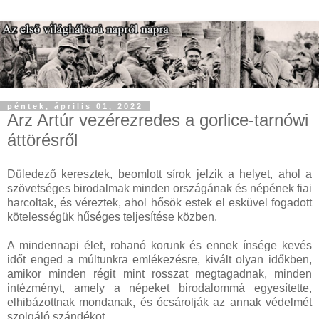
péntek, április 01, 2022
Arz Artúr vezérezredes a gorlice-tarnówi
áttörésről
Düledező keresztek, beomlott sírok jelzik a helyet, ahol a
szövetséges birodalmak minden országának és népének fiai
harcoltak, és véreztek, ahol hősök estek el esküvel fogadott
kötelességük hűséges teljesítése közben.
A mindennapi élet, rohanó korunk és ennek ínsége kevés
időt enged a múltunkra emlékezésre, kivált olyan időkben,
amikor minden régit mint rosszat megtagadnak, minden
intézményt, amely a népeket birodalommá egyesítette,
elhibázottnak mondanak, és ócsárolják az annak védelmét
szolgáló szándékot.