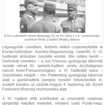
Erich Ludendorff német tábornagy (X) és Arz Artúr k.u.k. vezérezredes,
vezérkari főnök a badeni főhadiszálláson.
Legnagyobb csendben, feltűnés nélkül csoportosították át
Közép-Galíciában Ausztria-Magyarország haderőit. A VI.
hadtestet állásában összébb vonták, tőle jobbra került –
Gorlicével szemben – a von Francois gyalogsági tábornok
vezette német 41. tartalék-hadtest, amely dicsőségesen
harcolt Kelet-Poroszországban, a VI. hadtesttől balra –
Staszkówka mögött – von Plettenberg gyalogsági tábornok
alatt a gárdahadtest pompás ezredei helyezkedtek el,
ezektől északra az osztrák-magyar 4. hadsereg állt József
Ferdinánd főherceg vezérezredes alatt.
A VI. hadtest előtt emelkedett az oroszoktól hatalmas
támponttá kiépített meredek, mindent uraló Pustki-hegy.