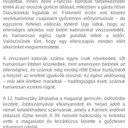
nyújtottak. Innen délre Francois kipróbált tartalékezredei
törték át az oroszok gorlicei állásait, miközben a gárda hősei
Staszkówkát foglalták el. Fölemelő érzés volt követni
vezérkarommal csapataim győzelmes előnyomulását – de
egyszerre hirtelen változás történt! Úgy láttuk, hogy az
ellenséges árkokba már betört katonáinkat visszavetették,
és hamarosan egész rajok gurultak lefelé a lejtőn.
Valószínűnek tűnt, hogy egy ellencsapás minden elért
sikerünket megsemmisítette.
A visszavert katonák száma egyre csak növekedett, sőt
hamarosan többen közeledtek, mint amennyien betörtek az
ellenséghez, és számuk még mindig nőtt! Ekkor tisztázódott
a helyzet: az errefelé igyekvők oroszok. Az egész védősereg
– már akik életben maradtak – hadifogságba esett, számuk
hamarosan ezrekre rúgott.
A 12. hadosztály áthaladva a magaslat gerincén, üldözésbe
kezdett. Jobbszárnyával elkanyarodott és helyet adott a
német tartalékhadtest szárnyának, amely a Kamielc-erdőnél
oldalazó tűzbe került. A 39. honvéd hadosztály is birtokba
vette a magaslatot és felzárkózva követte a győztesen
rohamozó gárdát.