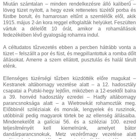
Miután számtalan – minden rendelkezésre álló kaliberű –
löveg tüzet nyitott, a hegy ezek rettenetes tüzétől porba és
füstbe borult, és hamarosan eltűnt a szemlélők elől, akik
1915. május 2-án kora reggel elfoglalták helyüket. Feszülten
vártuk a délelőtt 10 órát, amikor a rohamállások
fedezékében lévő gyalogság rohamra indul.
A céltudatos tűzvezetés ebben a percben hátrább vonta a
tüzet – felszállt a por és füst, és megpillantottuk a romba dőlt
állásokat. Amerre a szem ellátott, pusztulás és halál tárult
elénk.
Ellenséges tüzérségi tűzben küzdötték előre magukat –
Kestranek altábornagy vezetése alatt – a 12. hadosztály
csapatai a Putski-hegy lejtőin, miközben a 12-esektől balra
a 39. honvéd hadosztály ezredei – Hadfy altábornagy
parancsnoksága alatt – a Wietrowkát rohamozták meg.
Előbbinél sziléziaiak és morvák, lengyelek és ruszinok,
utóbbinál pedig magyarok törtek be az ellenség állásaiba.
Mindenekelőtt a galíciai 56. és a sziléziai 100. ezred
teljesítményét kell kiemelnünk, amelyet bátor
dandárparancsnokuk, Metz vezérőrnagy vezetése alatt