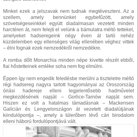
Minket ezek a jelszavak nem tudnak megtéveszteni. Az a
szellem, amely bennünket egybefűzött, amely
szövetségeseinkkel együtt diadalmasan vezetett minden
harctéren át, nem felejti el velünk a bámulatra méltó tetteket,
amelyeket hadseregeink négy éven át tartó nehéz
küzdelemben egy ellenséges világ ellenében véghez vittek
– élni fognak ezek nemzedékről nemzedékre.
A romba dőlt Monarchia minden népe kivette részét ebből,
fiai hőstetteinek emléke soha nem fog elmúlni.
Éppen így nem engedik feledésbe merülni a tiszteletre méltó
régi hadsereg nagyra tartott hagyományai az Oroszország
óriási hadereje elleni legjelentősebb hadművelet
megkezdésének napját – Gorlice-Tarnów napját sem.
Hiszen ez volt a hatalmas támadásnak – Mackensen
Galícián és Lengyelországon át vezetett diadalútjának
kiindulópontja –, amely a túlerőben lévő cári birodalom
elleni háború fordulópontjává vált.