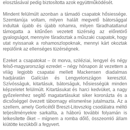
elosztásával pedig biztosította azok együttműködését.
Mindent felülmúlt azonban a támadó csapatok hősiessége.
Szemtanúja voltam, milyen halált megvető bátorsággal
indultak újabb és újabb rohamra, milyen fáradhatatlanul
támogatta a kitűnően vezetett tüzérség az előretörő
gyalogságot, mennyire fáradoztak a műszaki csapatok, hogy
utat nyissanak a rohamoszlopoknak, mennyi kárt okoztak
repülőink az ellenséges tüzérségnek.
Ezeket a csapatokat – öt morva, sziléziai, lengyel és négy
felső-magyarországi ezredet – négy hónapon át vezettem a
világ legjobb csapatai mellett Mackensen diadalmas
hadjáratán Galícián és Lengyelországon keresztül.
Szívósságuk, kitartásuk, bátorságuk, hősiességük minden
képzeletet felülmúlt. Kitartásukat és harci kedvüket, a nagy
győzelemhez segítő magatartásukat siker koronázta és a
dicsőséggel övezett tábornagy elismerése jutalmazta. Az a
szellem, amely Gorlicétől Breszt-Litovszkig csodálatra méltó
teljesítményekre sarkallta, a háború további folyamán is
lelkesítette őket – mígnem a romba dőlő, összeomló állam
kiütötte kezükből a fegyvert.