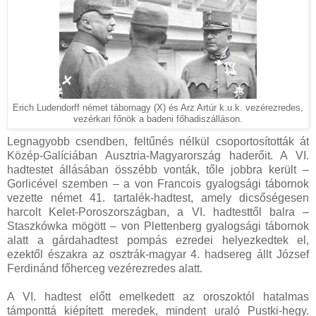
Erich Ludendorff német tábornagy (X) és Arz Artúr k.u.k. vezérezredes,
vezérkari főnök a badeni főhadiszálláson.
Legnagyobb csendben, feltűnés nélkül csoportosították át
Közép-Galíciában Ausztria-Magyarország haderőit. A VI.
hadtestet állásában összébb vonták, tőle jobbra került –
Gorlicével szemben – a von Francois gyalogsági tábornok
vezette német 41. tartalék-hadtest, amely dicsőségesen
harcolt Kelet-Poroszországban, a VI. hadtesttől balra –
Staszkówka mögött – von Plettenberg gyalogsági tábornok
alatt a gárdahadtest pompás ezredei helyezkedtek el,
ezektől északra az osztrák-magyar 4. hadsereg állt József
Ferdinánd főherceg vezérezredes alatt.
A VI. hadtest előtt emelkedett az oroszoktól hatalmas
támponttá kiépített meredek, mindent uraló Pustki-hegy.