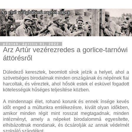
péntek, április 01, 2022
Arz Artúr vezérezredes a gorlice-tarnówi
áttörésről
Düledező keresztek, beomlott sírok jelzik a helyet, ahol a
szövetséges birodalmak minden országának és népének fiai
harcoltak, és véreztek, ahol hősök estek el esküvel fogadott
kötelességük hűséges teljesítése közben.
A mindennapi élet, rohanó korunk és ennek ínsége kevés
időt enged a múltunkra emlékezésre, kivált olyan időkben,
amikor minden régit mint rosszat megtagadnak, minden
intézményt, amely a népeket birodalommá egyesítette,
elhibázottnak mondanak, és ócsárolják az annak védelmét
szolgáló szándékot.